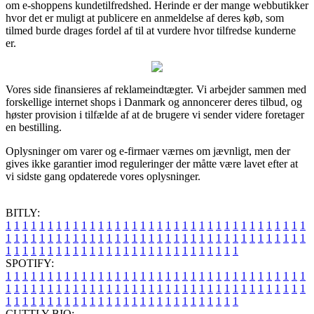
om e-shoppens kundetilfredshed. Herinde er der mange webbutikker
hvor det er muligt at publicere en anmeldelse af deres køb, som
tilmed burde drages fordel af til at vurdere hvor tilfredse kunderne
er.
Vores side finansieres af reklameindtægter. Vi arbejder sammen med
forskellige internet shops i Danmark og annoncerer deres tilbud, og
høster provision i tilfælde af at de brugere vi sender videre foretager
en bestilling.
Oplysninger om varer og e-firmaer værnes om jævnligt, men der
gives ikke garantier imod reguleringer der måtte være lavet efter at
vi sidste gang opdaterede vores oplysninger.
BITLY:
1
1
1
1
1
1
1
1
1
1
1
1
1
1
1
1
1
1
1
1
1
1
1
1
1
1
1
1
1
1
1
1
1
1
1
1
1
1
1
1
1
1
1
1
1
1
1
1
1
1
1
1
1
1
1
1
1
1
1
1
1
1
1
1
1
1
1
1
1
1
1
1
1
1
1
1
1
1
1
1
1
1
1
1
1
1
1
1
1
1
1
1
1
1
1
1
1
1
1
1
SPOTIFY:
1
1
1
1
1
1
1
1
1
1
1
1
1
1
1
1
1
1
1
1
1
1
1
1
1
1
1
1
1
1
1
1
1
1
1
1
1
1
1
1
1
1
1
1
1
1
1
1
1
1
1
1
1
1
1
1
1
1
1
1
1
1
1
1
1
1
1
1
1
1
1
1
1
1
1
1
1
1
1
1
1
1
1
1
1
1
1
1
1
1
1
1
1
1
1
1
1
1
1
1
CUTTLY BIO: