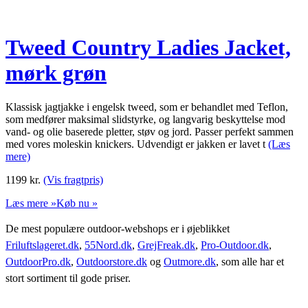
Tweed Country Ladies Jacket,
mørk grøn
Klassisk jagtjakke i engelsk tweed, som er behandlet med Teflon,
som medfører maksimal slidstyrke, og langvarig beskyttelse mod
vand- og olie baserede pletter, støv og jord. Passer perfekt sammen
med vores moleskin knickers. Udvendigt er jakken er lavet t
(Læs
mere)
1199
kr.
(Vis fragtpris)
Læs mere »
Køb nu »
De mest populære outdoor-webshops er i øjeblikket
Friluftslageret.dk
,
55Nord.dk
,
GrejFreak.dk
,
Pro-Outdoor.dk
,
OutdoorPro.dk
,
Outdoorstore.dk
og
Outmore.dk
, som alle har et
stort sortiment til gode priser.