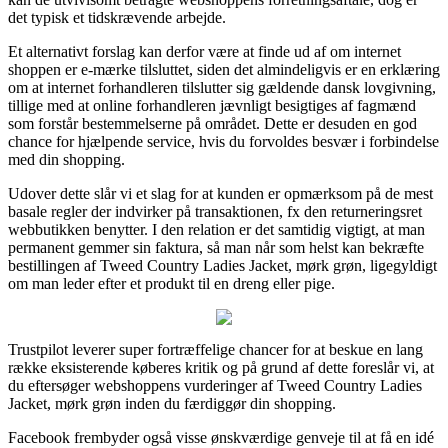
det typisk et tidskrævende arbejde.
Et alternativt forslag kan derfor være at finde ud af om internet
shoppen er e-mærke tilsluttet, siden det almindeligvis er en erklæring
om at internet forhandleren tilslutter sig gældende dansk lovgivning,
tillige med at online forhandleren jævnligt besigtiges af fagmænd
som forstår bestemmelserne på området. Dette er desuden en god
chance for hjælpende service, hvis du forvoldes besvær i forbindelse
med din shopping.
Udover dette slår vi et slag for at kunden er opmærksom på de mest
basale regler der indvirker på transaktionen, fx den returneringsret
webbutikken benytter. I den relation er det samtidig vigtigt, at man
permanent gemmer sin faktura, så man når som helst kan bekræfte
bestillingen af Tweed Country Ladies Jacket, mørk grøn, ligegyldigt
om man leder efter et produkt til en dreng eller pige.
Trustpilot leverer super fortræffelige chancer for at beskue en lang
række eksisterende køberes kritik og på grund af dette foreslår vi, at
du eftersøger webshoppens vurderinger af Tweed Country Ladies
Jacket, mørk grøn inden du færdiggør din shopping.
Facebook frembyder også visse ønskværdige genveje til at få en idé