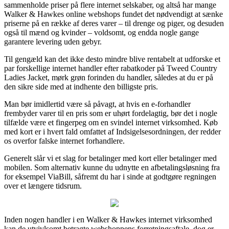
sammenholde priser på flere internet selskaber, og altså har mange
Walker & Hawkes online webshops fundet det nødvendigt at sænke
priserne på en række af deres varer – til drenge og piger, og desuden
også til mænd og kvinder – voldsomt, og endda nogle gange
garantere levering uden gebyr.
Til gengæld kan det ikke desto mindre blive rentabelt at udforske et
par forskellige internet handler efter rabatkoder på Tweed Country
Ladies Jacket, mørk grøn forinden du handler, således at du er på
den sikre side med at indhente den billigste pris.
Man bør imidlertid være så påvagt, at hvis en e-forhandler
frembyder varer til en pris som er uhørt fordelagtig, bør det i nogle
tilfælde være et fingerpeg om en svindel internet virksomhed. Køb
med kort er i hvert fald omfattet af Indsigelsesordningen, der redder
os overfor falske internet forhandlere.
Generelt slår vi et slag for betalinger med kort eller betalinger med
mobilen. Som alternativ kunne du udnytte en afbetalingsløsning fra
for eksempel ViaBill, såfremt du har i sinde at godtgøre regningen
over et længere tidsrum.
Inden nogen handler i en Walker & Hawkes internet virksomhed
kan de utvivlsomt betragte webshoppens forretningsaftale, dog er