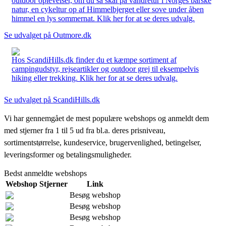
outdoor oplevelser, om du så skal på vandretur i Norges barske
natur, en cykeltur op af Himmelbjerget eller sove under åben
himmel en lys sommernat. Klik her for at se deres udvalg.
Se udvalget på Outmore.dk
Hos ScandiHills.dk finder du et kæmpe sortiment af
campingudstyr, rejseartikler og outdoor grej til eksempelvis
hiking eller trekking. Klik her for at se deres udvalg.
Se udvalget på ScandiHills.dk
Vi har gennemgået de mest populære webshops og anmeldt dem
med stjerner fra 1 til 5 ud fra bl.a. deres prisniveau,
sortimentstørrelse, kundeservice, brugervenlighed, betingelser,
leveringsformer og betalingsmuligheder.
Bedst anmeldte webshops
Webshop
Stjerner
Link
Besøg webshop
Besøg webshop
Besøg webshop