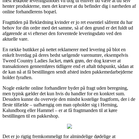
mest letkøbte leveringsmodel vil dog til enhver tid være at du selv
henter produkterne, men det kræver at du befinder dig i nærheden af
online forhandlerens bopæl.
Fragttiden på Beklædning kvinder er jo ret essentiel såfremt du har
behov for din ordre med det samme, så af den grund er det fuldt ud
afgørende at vi efterser den forventede leveringsdato ved den
aktuelle vare.
En række butikker på nettet reklamerer med levering på blot en
enkelt hverdag på deres bedst sælgende varenumre, eksempelvis
Tweed Country Ladies Jacket, mørk grøn, der dog kræver at
transaktionen gennemføres tidligere end et aftalt tidspunkt, sådan at
de kan nå at få bestillingen sendt afsted inden pakkemedarbejderne
holder fyraften.
Nogle enkelte online forhandlere byder på fragt uden beregning,
men typisk gælder det kun hvis du handler for en konkret sum.
Desuden kunne du overveje den mindst kostelige fragtform, der i de
fleste tilfælde – uafhængig om man opholder sig i Herning,
Kalundborg eller Hammel – er at få fragtmanden til at køre
bestillingen til en pakkeshop.
Det er jo rigtig fremkommeligt for almindelige dødelige at