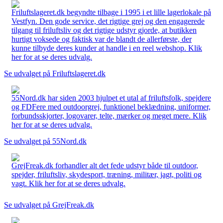
Friluftslageret.dk begyndte tilbage i 1995 i et lille lagerlokale på
Vestfyn. Den gode service, det rigtige grej og den engagerede
tilgang til friluftsliv og det rigtige udstyr gjorde, at butikken
hurtigt voksede og faktisk var de blandt de allerførste, der
kunne tilbyde deres kunder at handle i en reel webshop. Klik
her for at se deres udvalg.
Se udvalget på Friluftslageret.dk
55Nord.dk har siden 2003 hjulpet et utal af friluftsfolk, spejdere
og FDFere med outdoorgrej, funktionel beklædning, uniformer,
forbundsskjorter, logovarer, telte, mærker og meget mere. Klik
her for at se deres udvalg.
Se udvalget på 55Nord.dk
GrejFreak.dk forhandler alt det fede udstyr både til outdoor,
spejder, friluftsliv, skydesport, træning, militær, jagt, politi og
vagt. Klik her for at se deres udvalg.
Se udvalget på GrejFreak.dk