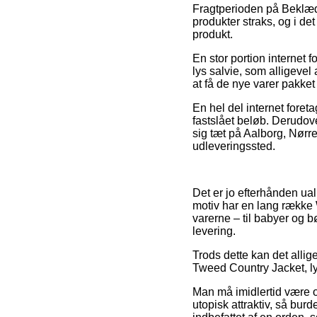
Fragtperioden på Beklæ
produkter straks, og i de
produkt.
En stor portion internet
lys salvie, som alligevel
at få de nye varer pakket 
En hel del internet foret
fastslået beløb. Derudove
sig tæt på Aalborg, Nørres
udleveringssted.
Det er jo efterhånden ual
motiv har en lang række 
varerne – til babyer og b
levering.
Trods dette kan det alli
Tweed Country Jacket, ly
Man må imidlertid være o
utopisk attraktiv, så burd