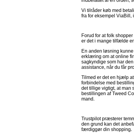
indbefattet af en orden,
Vi tilråder køb med beta
fra for eksempel ViaBill,
Forud for at folk shoppe
er det i mange tilfælde 
En anden løsning kunne d
erklæring om at online fi
sagkyndige som har den 
assistance, når du får p
Tilmed er det en hjælp 
forbindelse med bestillin
det tillige vigtigt, at m
bestillingen af Tweed Cou
mand.
Trustpilot præsterer te
den grund kan det anbefa
færdiggør din shopping.