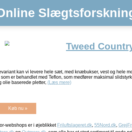
Online Slægtsforsknin
Tweed Country
vevariant kan vi levere hele sæt, med knæbukser, vest og hele mo
 som er behandlet med Teflon, som medfører maksimal slidstyrk
 olie baserede pletter,
(Læs mere)
Køb nu »
r-webshops er i øjeblikket
Friluftslageret.dk
,
55Nord.dk
,
GrejFr