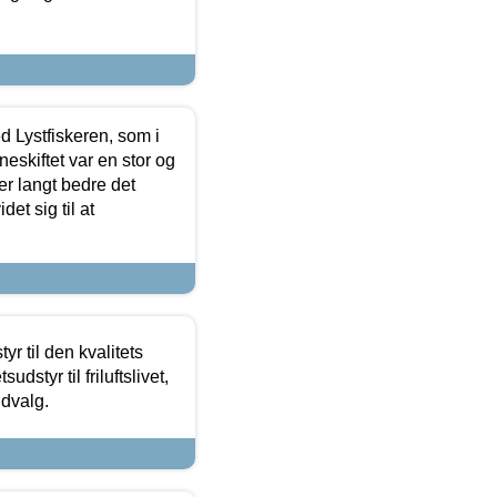
d Lystfiskeren, som i
neskiftet var en stor og
r langt bedre det
et sig til at
r til den kvalitets
dstyr til friluftslivet,
udvalg.