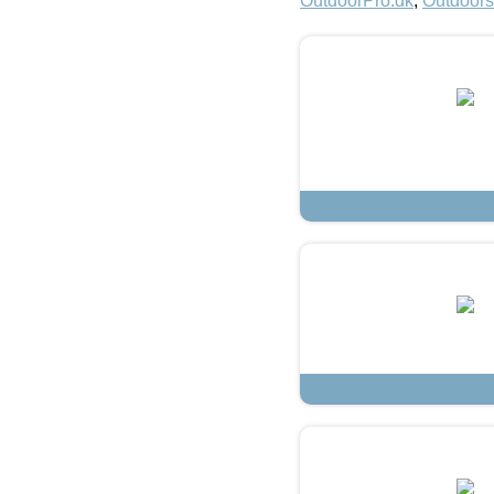
OutdoorPro.dk
,
Outdoors