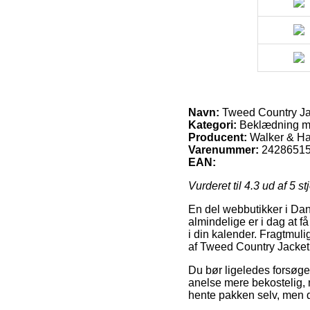
Navn:
Tweed Country Jac
Kategori:
Beklædning 
Producent:
Walker & H
Varenummer:
2428651
EAN:
Vurderet til
4.3
ud af 5 st
En del webbutikker i Dan
almindelige er i dag at f
i din kalender. Fragtmuli
af Tweed Country Jacket, 
Du bør ligeledes forsøge 
anelse mere bekostelig, m
hente pakken selv, men de