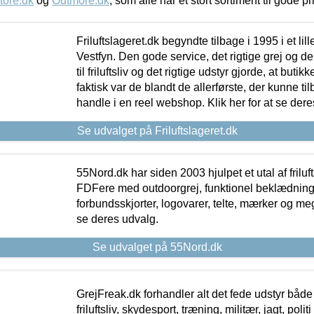
tore.dk
og
Outmore.dk
, som alle har et stort sortiment til gode pr
Friluftslageret.dk begyndte tilbage i 1995 i et lil
Vestfyn. Den gode service, det rigtige grej og 
til friluftsliv og det rigtige udstyr gjorde, at buti
faktisk var de blandt de allerførste, der kunne ti
handle i en reel webshop. Klik her for at se dere
Se udvalget på Friluftslageret.dk
55Nord.dk har siden 2003 hjulpet et utal af friluf
FDFere med outdoorgrej, funktionel beklædning,
forbundsskjorter, logovarer, telte, mærker og meg
se deres udvalg.
Se udvalget på 55Nord.dk
GrejFreak.dk forhandler alt det fede udstyr både t
friluftsliv, skydesport, træning, militær, jagt, politi