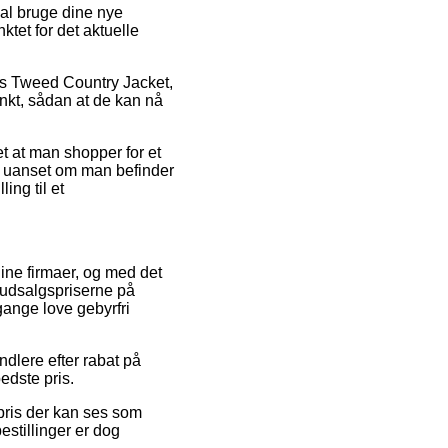
l bruge dine nye
ktet for det aktuelle
vis Tweed Country Jacket,
unkt, sådan at de kan nå
t at man shopper for et
 – uanset om man befinder
ing til et
line firmaer, og med det
 udsalgspriserne på
gange love gebyrfri
dlere efter rabat på
edste pris.
spris der kan ses som
estillinger er dog