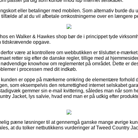
 som passer på dig som kunde imod fup internet selskaber.
lingskort eller betalinger med mobilen. Som alternativ burde du 
 i tilfælde af at du vil afbetale omkostningerne over en længere p
r hos en Walker & Hawkes shop bør de i princippet tyde virksom
en tidskrævende opgave.
erfor være at kontrollere om webbutikken er tilsluttet e-mærke
rmaet retter sig efter de danske regler, tillige med at hjemmesiden
nødvendige knowhow om reglementet på området. Dette er des
roblemer i processen med dit indkøb.
at kunden er oppe på mærkerne omkring de elementære forhold d
gen, som eksempelvis den returrettighed internet selskabet garant
an stadigvæk gemmer sin e-mail kvittering, således man når som h
ntry Jacket, lys salvie, hvad end man er på udkig efter produkter
mmelig pæne løsninger til at gennemgå ganske mange øvrige kun
les, at du tolker netbutikkens vurderinger af Tweed Country Jack