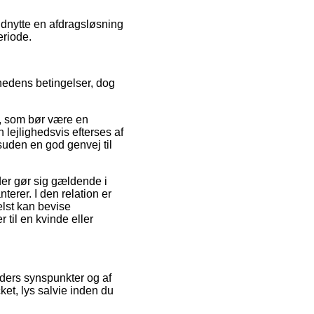
udnytte en afdragsløsning
eriode.
hedens betingelser, dog
t, som bør være en
 lejlighedsvis efterses af
uden en god genvej til
er gør sig gældende i
erer. I den relation er
elst kan bevise
 til en kvinde eller
ders synspunkter og af
et, lys salvie inden du