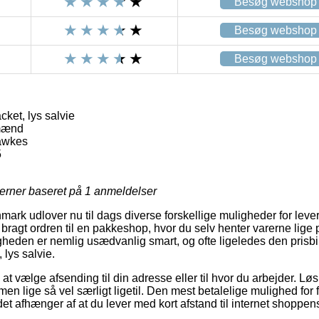
Besøg webshop
Besøg webshop
Besøg webshop
ket, lys salvie
mænd
awkes
5
jerner baseret på
1
anmeldelser
mark udlover nu til dags diverse forskellige muligheder for leve
å bragt ordren til en pakkeshop, hvor du selv henter varerne lige
gheden er nemlig usædvanlig smart, og ofte ligeledes den prisbil
lys salvie.
at vælge afsending til din adresse eller til hvor du arbejder. Løs
en lige så vel særligt ligetil. Den mest betalelige mulighed for fr
t afhænger af at du lever med kort afstand til internet shoppen