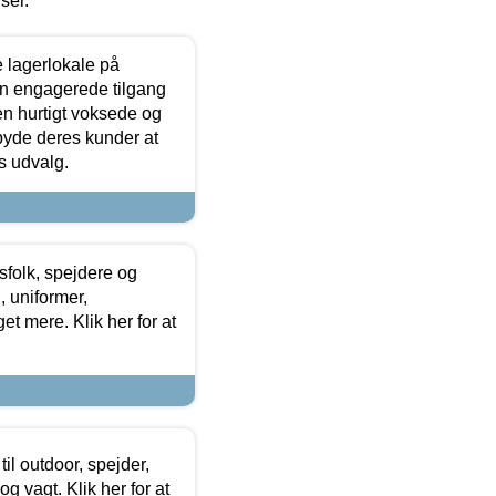
iser.
le lagerlokale på
den engagerede tilgang
kken hurtigt voksede og
lbyde deres kunder at
s udvalg.
tsfolk, spejdere og
 uniformer,
et mere. Klik her for at
il outdoor, spejder,
 og vagt. Klik her for at