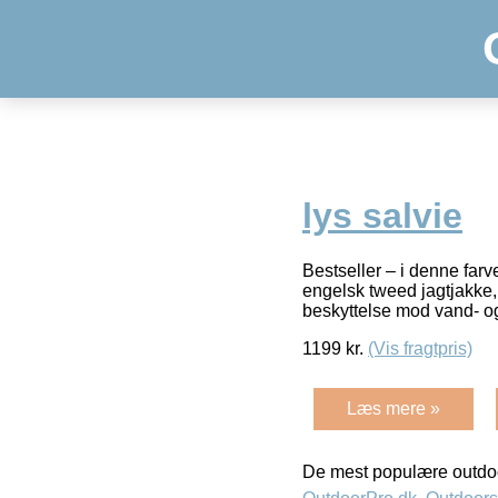
lys salvie
Bestseller – i denne far
engelsk tweed jagtjakke,
beskyttelse mod vand- og
1199
kr.
(Vis fragtpris)
Læs mere »
De mest populære outdoo