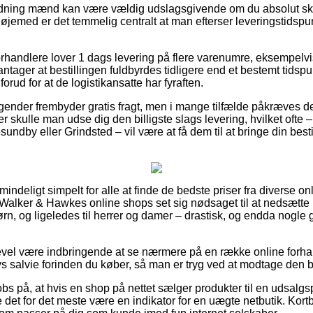
dning mænd kan være vældig udslagsgivende om du absolut ska
t øjemed er det temmelig centralt at man efterser leveringstidspun
 forhandlere lover 1 dags levering på flere varenumre, eksempel
 antager at bestillingen fuldbyrdes tidligere end et bestemt tidsp
forud for at de logistikansatte har fyraften.
agender frembyder gratis fragt, men i mange tilfælde påkræves de
r skulle man udse dig den billigste slags levering, hvilket ofte
undby eller Grindsted – vil være at få dem til at bringe din bestill
mindeligt simpelt for alle at finde de bedste priser fra diverse on
Walker & Hawkes online shops set sig nødsaget til at nedsætte
ørn, og ligeledes til herrer og damer – drastisk, og endda nogle 
gevel være indbringende at se nærmere på en række online forhan
s salvie forinden du køber, så man er tryg ved at modtage den b
bs på, at hvis en shop på nettet sælger produkter til en udsalg
e det for det meste være en indikator for en uægte netbutik. Kortb