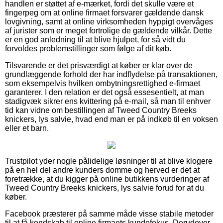
handlen er støttet af e-mærket, fordi det skulle være et
fingerpeg om at online firmaet forsvarer gældende dansk
lovgivning, samt at online virksomheden hyppigt overvåges
af jurister som er meget fortrolige de gældende vilkår. Dette
er en god anledning til at blive hjulpet, for så vidt du
forvoldes problemstillinger som følge af dit køb.
Tilsvarende er det prisværdigt at køber er klar over de
grundlæggende forhold der har indflydelse på transaktionen,
som eksempelvis hvilken ombytningsrettighed e-firmaet
garanterer. I den relation er det også essesentielt, at man
stadigvæk sikrer ens kvittering på e-mail, så man til enhver
tid kan vidne om bestillingen af Tweed Country Breeks
knickers, lys salvie, hvad end man er på indkøb til en voksen
eller et barn.
Trustpilot yder nogle pålidelige løsninger til at blive klogere
på en hel del andre kunders domme og herved er det at
foretrække, at du kigger på online butikkens vurderinger af
Tweed Country Breeks knickers, lys salvie forud for at du
køber.
Facebook præsterer på samme måde visse stabile metoder
til at få kendskab til online firmaets kundefokus. Derudover