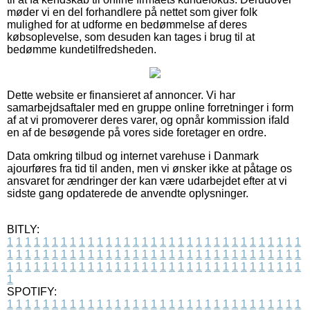
møder vi en del forhandlere på nettet som giver folk
mulighed for at udforme en bedømmelse af deres
købsoplevelse, som desuden kan tages i brug til at
bedømme kundetilfredsheden.
Dette website er finansieret af annoncer. Vi har
samarbejdsaftaler med en gruppe online forretninger i form
af at vi promoverer deres varer, og opnår kommission ifald
en af de besøgende på vores side foretager en ordre.
Data omkring tilbud og internet varehuse i Danmark
ajourføres fra tid til anden, men vi ønsker ikke at påtage os
ansvaret for ændringer der kan være udarbejdet efter at vi
sidste gang opdaterede de anvendte oplysninger.
BITLY:
1
1
1
1
1
1
1
1
1
1
1
1
1
1
1
1
1
1
1
1
1
1
1
1
1
1
1
1
1
1
1
1
1
1
1
1
1
1
1
1
1
1
1
1
1
1
1
1
1
1
1
1
1
1
1
1
1
1
1
1
1
1
1
1
1
1
1
1
1
1
1
1
1
1
1
1
1
1
1
1
1
1
1
1
1
1
1
1
1
1
1
1
1
1
1
1
1
1
1
1
SPOTIFY:
1
1
1
1
1
1
1
1
1
1
1
1
1
1
1
1
1
1
1
1
1
1
1
1
1
1
1
1
1
1
1
1
1