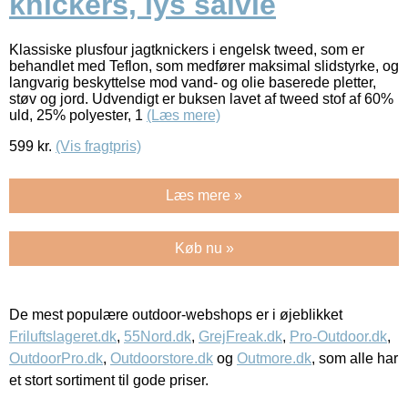
knickers, lys salvie
Klassiske plusfour jagtknickers i engelsk tweed, som er
behandlet med Teflon, som medfører maksimal slidstyrke, og
langvarig beskyttelse mod vand- og olie baserede pletter,
støv og jord. Udvendigt er buksen lavet af tweed stof af 60%
uld, 25% polyester, 1
(Læs mere)
599
kr.
(Vis fragtpris)
Læs mere »
Køb nu »
De mest populære outdoor-webshops er i øjeblikket
Friluftslageret.dk
,
55Nord.dk
,
GrejFreak.dk
,
Pro-Outdoor.dk
,
OutdoorPro.dk
,
Outdoorstore.dk
og
Outmore.dk
, som alle har
et stort sortiment til gode priser.