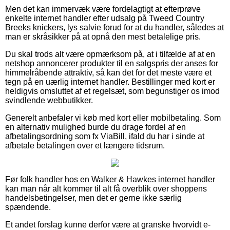
Men det kan immervæk være fordelagtigt at efterprøve
enkelte internet handler efter udsalg på Tweed Country
Breeks knickers, lys salvie forud for at du handler, således at
man er skråsikker på at opnå den mest betalelige pris.
Du skal trods alt være opmærksom på, at i tilfælde af at en
netshop annoncerer produkter til en salgspris der anses for
himmelråbende attraktiv, så kan det for det meste være et
tegn på en uærlig internet handler. Bestillinger med kort er
heldigvis omsluttet af et regelsæt, som begunstiger os imod
svindlende webbutikker.
Generelt anbefaler vi køb med kort eller mobilbetaling. Som
en alternativ mulighed burde du drage fordel af en
afbetalingsordning som fx ViaBill, ifald du har i sinde at
afbetale betalingen over et længere tidsrum.
Før folk handler hos en Walker & Hawkes internet handler
kan man når alt kommer til alt få overblik over shoppens
handelsbetingelser, men det er gerne ikke særlig
spændende.
Et andet forslag kunne derfor være at granske hvorvidt e-