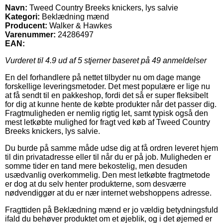
Navn:
Tweed Country Breeks knickers, lys salvie
Kategori:
Beklædning mænd
Producent:
Walker & Hawkes
Varenummer:
24286497
EAN:
Vurderet til
4.9
ud af 5 stjerner baseret på
49
anmeldelser
En del forhandlere på nettet tilbyder nu om dage mange
forskellige leveringsmetoder. Det mest populære er lige nu
at få sendt til en pakkeshop, fordi det så er super fleksibelt
for dig at kunne hente de købte produkter når det passer dig.
Fragtmuligheden er nemlig rigtig let, samt typisk også den
mest letkøbte mulighed for fragt ved køb af Tweed Country
Breeks knickers, lys salvie.
Du burde på samme måde udse dig at få ordren leveret hjem
til din privatadresse eller til når du er på job. Muligheden er
somme tider en tand mere bekostelig, men desuden
usædvanlig overkommelig. Den mest letkøbte fragtmetode
er dog at du selv henter produkterne, som desværre
nødvendiggør at du er nær internet webshoppens adresse.
Fragttiden på Beklædning mænd er jo vældig betydningsfuld
ifald du behøver produktet om et øjeblik, og i det øjemed er