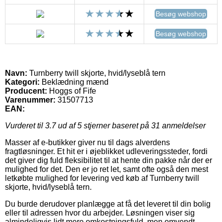
Besøg webshop
Besøg webshop
Navn:
Turnberry twill skjorte, hvid/lyseblå tern
Kategori:
Beklædning mænd
Producent:
Hoggs of Fife
Varenummer:
31507713
EAN:
Vurderet til
3.7
ud af 5 stjerner baseret på
31
anmeldelser
Masser af e-butikker giver nu til dags alverdens
fragtløsninger. Et hit er i øjeblikket udleveringssteder, fordi
det giver dig fuld fleksibilitet til at hente din pakke når der er
mulighed for det. Den er jo ret let, samt ofte også den mest
letkøbte mulighed for levering ved køb af Turnberry twill
skjorte, hvid/lyseblå tern.
Du burde derudover planlægge at få det leveret til din bolig
eller til adressen hvor du arbejder. Løsningen viser sig
almindeligvis lidt mere omkostningsfuld, men omvendt