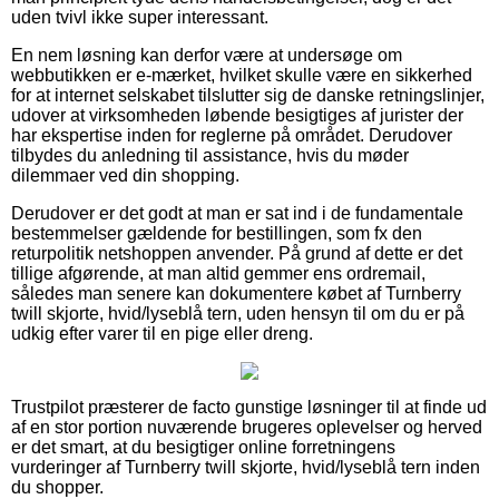
uden tvivl ikke super interessant.
En nem løsning kan derfor være at undersøge om
webbutikken er e-mærket, hvilket skulle være en sikkerhed
for at internet selskabet tilslutter sig de danske retningslinjer,
udover at virksomheden løbende besigtiges af jurister der
har ekspertise inden for reglerne på området. Derudover
tilbydes du anledning til assistance, hvis du møder
dilemmaer ved din shopping.
Derudover er det godt at man er sat ind i de fundamentale
bestemmelser gældende for bestillingen, som fx den
returpolitik netshoppen anvender. På grund af dette er det
tillige afgørende, at man altid gemmer ens ordremail,
således man senere kan dokumentere købet af Turnberry
twill skjorte, hvid/lyseblå tern, uden hensyn til om du er på
udkig efter varer til en pige eller dreng.
Trustpilot præsterer de facto gunstige løsninger til at finde ud
af en stor portion nuværende brugeres oplevelser og herved
er det smart, at du besigtiger online forretningens
vurderinger af Turnberry twill skjorte, hvid/lyseblå tern inden
du shopper.