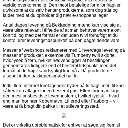
vældig overkommelig. Den mest betalelige form for fragt er
utvivlsomt at du selv henter produkterne, som dog står og
falder med at du opholder dig nær e-shoppens lager.
Antal dages levering på Beklædning mænd kan vise sig at
være ultra relevant i tilfælde af at man behøver varerne om
kort tid, og med det formål er det uden tvivl fornuftigt at du
kontrollerer leveringstidspunktet på den pågældende vare.
Masser af webshops reklamerer med 1 hverdags levering på
masser af produkter, eksempelvis Turnberry twill skjorte,
hvid/lyseblå tern, hvilket nødvendiggør at bestillingen
gennemføres tidligere end et bestemt tidspunkt, med det
formål at de højst sandsynligt kan nå at få produkterne
afsendt inden pakkepersonalet har fri.
Indtil flere internet foretagender byder på fri fragt, men tit kun
såfremt du aftager for en bestemt pris. Ellers bør man tage
den mest prisbevidste leveringsform, hvilket typisk – hvad
end man bor nær København, Lillerød eller Faaborg – vil
være at få bragt din pakke til et udleveringssted.
Det er virkelig uproblematisk for enhver at søge sig frem til