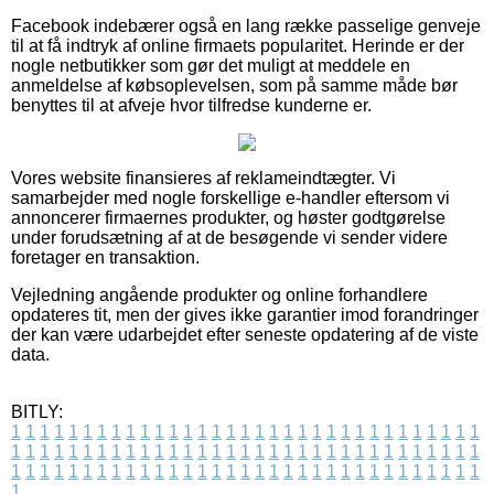
Facebook indebærer også en lang række passelige genveje
til at få indtryk af online firmaets popularitet. Herinde er der
nogle netbutikker som gør det muligt at meddele en
anmeldelse af købsoplevelsen, som på samme måde bør
benyttes til at afveje hvor tilfredse kunderne er.
Vores website finansieres af reklameindtægter. Vi
samarbejder med nogle forskellige e-handler eftersom vi
annoncerer firmaernes produkter, og høster godtgørelse
under forudsætning af at de besøgende vi sender videre
foretager en transaktion.
Vejledning angående produkter og online forhandlere
opdateres tit, men der gives ikke garantier imod forandringer
der kan være udarbejdet efter seneste opdatering af de viste
data.
BITLY:
1
1
1
1
1
1
1
1
1
1
1
1
1
1
1
1
1
1
1
1
1
1
1
1
1
1
1
1
1
1
1
1
1
1
1
1
1
1
1
1
1
1
1
1
1
1
1
1
1
1
1
1
1
1
1
1
1
1
1
1
1
1
1
1
1
1
1
1
1
1
1
1
1
1
1
1
1
1
1
1
1
1
1
1
1
1
1
1
1
1
1
1
1
1
1
1
1
1
1
1