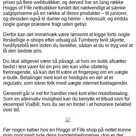
priser på flere webbutikker, og derved har en lang række
Hoggs of Fife netbutikker fundet det nødvendigt at sænke
salgspriserne på en række af deres produkter – til juniorer,
og desuden også til damer og herrer – kolossalt, og endda
nogle gange præstere fragt uden gebyr.
Derfor kan det immervæk være lønsomt at kigge forbi nogle
forskellige e-shops efter udsalg på Turnberry twill skjorte,
hvid/lyseblå tern inden du bestiller, sådan at du er tryg ved at
få den bedste pris.
Du skal alligevel være så påvagt, at hvis en butik afsætter
bedst i test varer for en pris der kan virke ufattelig
fremragende, så kan det tit være et fingerpeg om en uægte
e-butik. Betalinger med kort er heldigvis en del af et
regulativ, som sikrer folk imod uægte internet foretagender.
Generelt går vi ind for handler med kort eller mobilbetaling.
Som en alternativ mulighed kan du benytte et tilbud som for
eksempel ViaBill, hvis du ser en fordel i at honorere beløbet
over tid.
Før nogen køber hos en Hoggs of Fife shop på nettet kunne
man principielt tyde dens handelsbetingelser, dog er det