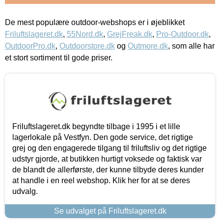
De mest populære outdoor-webshops er i øjeblikket
Friluftslageret.dk
,
55Nord.dk
,
GrejFreak.dk
,
Pro-Outdoor.dk
,
OutdoorPro.dk
,
Outdoorstore.dk
og
Outmore.dk
, som alle har
et stort sortiment til gode priser.
Friluftslageret.dk begyndte tilbage i 1995 i et lille
lagerlokale på Vestfyn. Den gode service, det rigtige
grej og den engagerede tilgang til friluftsliv og det rigtige
udstyr gjorde, at butikken hurtigt voksede og faktisk var
de blandt de allerførste, der kunne tilbyde deres kunder
at handle i en reel webshop. Klik her for at se deres
udvalg.
Se udvalget på Friluftslageret.dk