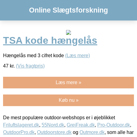
Online Slægtsforskning
TSA kode hængelås
Hængelås med 3 cifret kode
(Læs mere)
47
kr.
(Vis fragtpris)
Læs mere »
Køb nu »
De mest populære outdoor-webshops er i øjeblikket
Friluftslageret.dk
,
55Nord.dk
,
GrejFreak.dk
,
Pro-Outdoor.dk
,
OutdoorPro.dk
,
Outdoorstore.dk
og
Outmore.dk
, som alle har