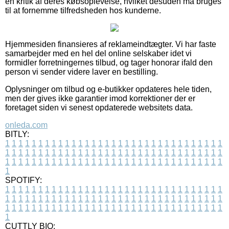
en kritik af deres købsoplevelse, hvilket desuden må bruges
til at fornemme tilfredsheden hos kunderne.
Hjemmesiden finansieres af reklameindtægter. Vi har faste
samarbejder med en hel del online selskaber idet vi
formidler forretningernes tilbud, og tager honorar ifald den
person vi sender videre laver en bestilling.
Oplysninger om tilbud og e-butikker opdateres hele tiden,
men der gives ikke garantier imod korrektioner der er
foretaget siden vi senest opdaterede websitets data.
onleda.com
BITLY:
1
1
1
1
1
1
1
1
1
1
1
1
1
1
1
1
1
1
1
1
1
1
1
1
1
1
1
1
1
1
1
1
1
1
1
1
1
1
1
1
1
1
1
1
1
1
1
1
1
1
1
1
1
1
1
1
1
1
1
1
1
1
1
1
1
1
1
1
1
1
1
1
1
1
1
1
1
1
1
1
1
1
1
1
1
1
1
1
1
1
1
1
1
1
1
1
1
1
1
1
SPOTIFY:
1
1
1
1
1
1
1
1
1
1
1
1
1
1
1
1
1
1
1
1
1
1
1
1
1
1
1
1
1
1
1
1
1
1
1
1
1
1
1
1
1
1
1
1
1
1
1
1
1
1
1
1
1
1
1
1
1
1
1
1
1
1
1
1
1
1
1
1
1
1
1
1
1
1
1
1
1
1
1
1
1
1
1
1
1
1
1
1
1
1
1
1
1
1
1
1
1
1
1
1
CUTTLY BIO: