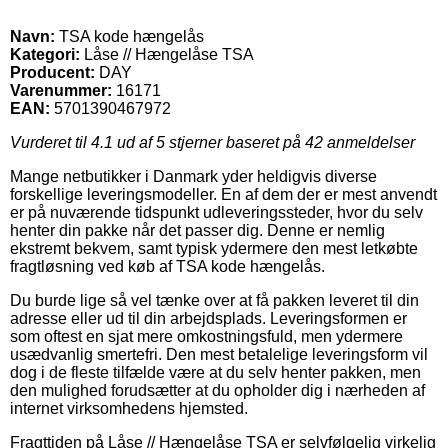
Navn:
TSA kode hængelås
Kategori:
Låse // Hængelåse TSA
Producent:
DAY
Varenummer:
16171
EAN:
5701390467972
Vurderet til
4.1
ud af 5 stjerner baseret på
42
anmeldelser
Mange netbutikker i Danmark yder heldigvis diverse
forskellige leveringsmodeller. En af dem der er mest anvendt
er på nuværende tidspunkt udleveringssteder, hvor du selv
henter din pakke når det passer dig. Denne er nemlig
ekstremt bekvem, samt typisk ydermere den mest letkøbte
fragtløsning ved køb af TSA kode hængelås.
Du burde lige så vel tænke over at få pakken leveret til din
adresse eller ud til din arbejdsplads. Leveringsformen er
som oftest en sjat mere omkostningsfuld, men ydermere
usædvanlig smertefri. Den mest betalelige leveringsform vil
dog i de fleste tilfælde være at du selv henter pakken, men
den mulighed forudsætter at du opholder dig i nærheden af
internet virksomhedens hjemsted.
Fragttiden på Låse // Hængelåse TSA er selvfølgelig virkelig