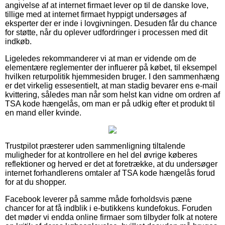
angivelse af at internet firmaet lever op til de danske love,
tillige med at internet firmaet hyppigt undersøges af
eksperter der er inde i lovgivningen. Desuden får du chance
for støtte, når du oplever udfordringer i processen med dit
indkøb.
Ligeledes rekommanderer vi at man er vidende om de
elementære reglementer der influerer på købet, til eksempel
hvilken returpolitik hjemmesiden bruger. I den sammenhæng
er det virkelig essesentielt, at man stadig bevarer ens e-mail
kvittering, således man når som helst kan vidne om ordren af
TSA kode hængelås, om man er på udkig efter et produkt til
en mand eller kvinde.
Trustpilot præsterer uden sammenligning tiltalende
muligheder for at kontrollere en hel del øvrige køberes
reflektioner og herved er det at foretrække, at du undersøger
internet forhandlerens omtaler af TSA kode hængelås forud
for at du shopper.
Facebook leverer på samme måde forholdsvis pæne
chancer for at få indblik i e-butikkens kundefokus. Foruden
det møder vi endda online firmaer som tilbyder folk at notere