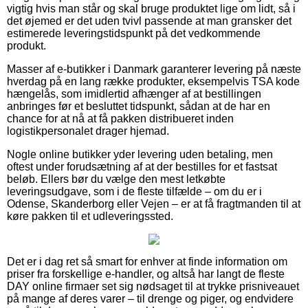
vigtig hvis man står og skal bruge produktet lige om lidt, så i
det øjemed er det uden tvivl passende at man gransker det
estimerede leveringstidspunkt på det vedkommende
produkt.
Masser af e-butikker i Danmark garanterer levering på næste
hverdag på en lang række produkter, eksempelvis TSA kode
hængelås, som imidlertid afhænger af at bestillingen
anbringes før et besluttet tidspunkt, sådan at de har en
chance for at nå at få pakken distribueret inden
logistikpersonalet drager hjemad.
Nogle online butikker yder levering uden betaling, men
oftest under forudsætning af at der bestilles for et fastsat
beløb. Ellers bør du vælge den mest letkøbte
leveringsudgave, som i de fleste tilfælde – om du er i
Odense, Skanderborg eller Vejen – er at få fragtmanden til at
køre pakken til et udleveringssted.
Det er i dag ret så smart for enhver at finde information om
priser fra forskellige e-handler, og altså har langt de fleste
DAY online firmaer set sig nødsaget til at trykke prisniveauet
på mange af deres varer – til drenge og piger, og endvidere