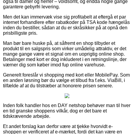
også til damer og herrer – voldsomt, og endda nogle gange
garantere gebyrfri levering.
Men det kan immervæk vise sig profitabelt at eftergå et par
internet forhandlere efter rabatkoder på TSA kode hængelås
inden du bestiller, sådan at du er skråsikker på at opnå den
prisbilligste pris.
Man bør bare huske på, at såfremt en shop tilbyder et
produkt til en salgspris som virker umådelig attraktiv, er det
mange gange være et signal om en uoprigtig online shop.
Betalinger med kort er dog inkluderet i en retningslinje, der
værner dig som køber imod fup online varehuse.
Generelt foreslår vi shopping med kort eller MobilePay. Som
en anden løsning bør du vælge et tilbud fra f.eks. ViaBill, i
tilfælde af at du tilstræber at honorere prisen senere.
Inden folk handler hos en DAY netshop behøver man til hver
en tid granske shoppens vilkår, dog er det bare et
tidskrævende arbejde.
Et andet forslag kan derfor være at tjekke hvorvidt e-
shoppen er verificeret af e-mærket, fordi det kan være en