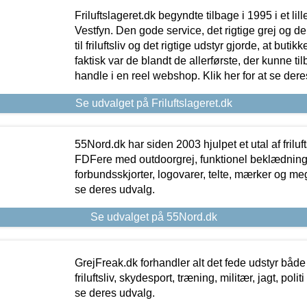
Friluftslageret.dk begyndte tilbage i 1995 i et lil
Vestfyn. Den gode service, det rigtige grej og 
til friluftsliv og det rigtige udstyr gjorde, at buti
faktisk var de blandt de allerførste, der kunne ti
handle i en reel webshop. Klik her for at se dere
Se udvalget på Friluftslageret.dk
55Nord.dk har siden 2003 hjulpet et utal af friluf
FDFere med outdoorgrej, funktionel beklædning,
forbundsskjorter, logovarer, telte, mærker og meg
se deres udvalg.
Se udvalget på 55Nord.dk
GrejFreak.dk forhandler alt det fede udstyr både t
friluftsliv, skydesport, træning, militær, jagt, politi
se deres udvalg.