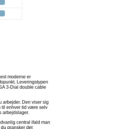
 mest moderne er
idspunkt. Leveringstypen
 TSA 3-Dial double cable
du arbejder. Den viser sig
 til enhver tid være selv
s arbejdslager.
dvanlig central ifald man
t du gransker det