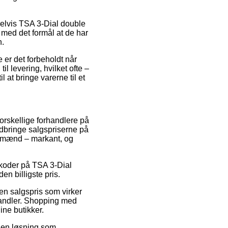
pelvis TSA 3-Dial double
 med det formål at de har
n.
 er det forbeholdt når
l levering, hvilket ofte –
 at bringe varerne til et
orskellige forhandlere på
nedbringe salgspriserne på
og mænd – markant, og
atkoder på TSA 3-Dial
en billigste pris.
 en salgspris som virker
 handler. Shopping med
ine butikker.
e en løsning som