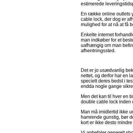
estimerede leveringstids
En række online outlets 
cable lock, der dog er af
mulighed for at nå at få b
Enkelte internet forhandl
man indkøber for et beste
uafhængig om man befinder 
afhentningssted.
Det er jo usædvanlig bek
nettet, og derfor har en 
specielt deres bedst i te
endda nogle gange sikre p
Men det kan til hver en t
double cable lock inden d
Man må imidlertid ikke un
hamrende gunstig, bør de
kort er ikke desto mindre
Vi anbefaler generelt sh