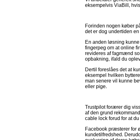
eksempelvis ViaBill, hvis
Forinden nogen køber på
det er dog undertiden e
En anden løsning kunne 
fingerpeg om at online fi
revideres af fagmænd so
opbakning, ifald du oplev
Dertil foreslåes det at 
eksempel hvilken bytteret
man senere vil kunne bev
eller pige.
Trustpilot forærer dig vi
af den grund rekommander
cable lock forud for at du
Facebook præsterer for øv
kundetilfredshed. Derudov