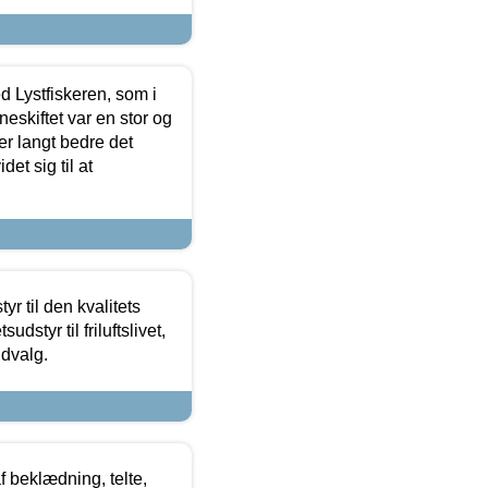
d Lystfiskeren, som i
neskiftet var en stor og
r langt bedre det
et sig til at
r til den kvalitets
dstyr til friluftslivet,
udvalg.
f beklædning, telte,