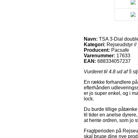
Navn:
TSA 3-Dial double
Kategori:
Rejseudstyr // 
Producent:
Pacsafe
Varenummer:
17633
EAN:
688334057237
Vurderet til
4.8
ud af 5 st
En række forhandlere på 
efterhånden udleveringss
er jo super enkel, og i m
lock.
Du burde tillige påtænke a
til tider en anelse dyrer
at hente ordren, som jo s
Fragtperioden på Rejseud
skal bruge dine nye produ