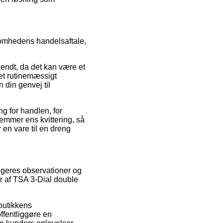
somhedens handelsaftale,
endt, da det kan være et
bet rutinemæssigt
din genvej til
g for handlen, for
gemmer ens kvittering, så
en vare til en dreng
rugeres observationer og
r af TSA 3-Dial double
 butikkens
offentliggøre en