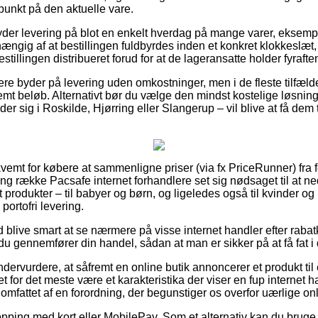
punkt på den aktuelle vare.
yder levering på blot en enkelt hverdag på mange varer, eksem
hængig af at bestillingen fuldbyrdes inden et konkret klokkeslæt,
estillingen distribueret forud for at de lageransatte holder fyrafte
ere byder på levering uden omkostninger, men i de fleste tilfælde
mt beløb. Alternativt bør du vælge den mindst kostelige løsning ti
sig i Roskilde, Hjørring eller Slangerup – vil blive at få dem til
vemt for købere at sammenligne priser (via fx PriceRunner) fra f
lang række Pacsafe internet forhandlere set sig nødsaget til at 
st produkter – til babyer og børn, og ligeledes også til kvinder 
ortofri levering.
id blive smart at se nærmere på visse internet handler efter rab
u gennemfører din handel, sådan at man er sikker på at få fat i d
dervurdere, at såfremt en online butik annoncerer et produkt til
t for det meste være et karakteristika der viser en fup internet
 omfattet af en forordning, der begunstiger os overfor uærlige onl
opping med kort eller MobilePay. Som et alternativ kan du brug