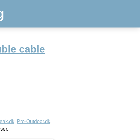
g
ble cable
eak.dk
,
Pro-Outdoor.dk
,
iser.