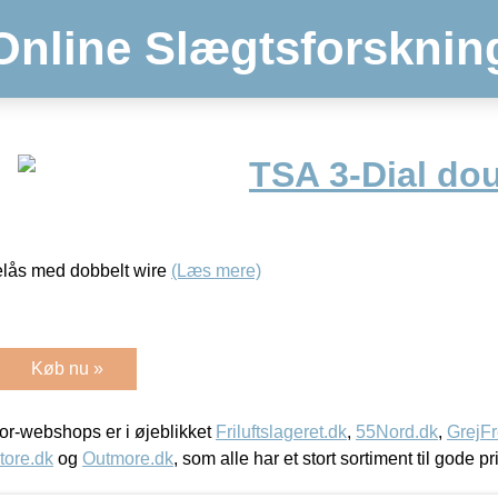
Online Slægtsforsknin
TSA 3-Dial dou
elås med dobbelt wire
(Læs mere)
Køb nu »
r-webshops er i øjeblikket
Friluftslageret.dk
,
55Nord.dk
,
GrejFr
tore.dk
og
Outmore.dk
, som alle har et stort sortiment til gode pr