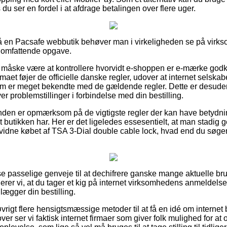
 du ser en fordel i at afdrage betalingen over flere uger.
 en Pacsafe webbutik behøver man i virkeligheden se på virk
n omfattende opgave.
måske være at kontrollere hvorvidt e-shoppen er e-mærke godk
rmaet føjer de officielle danske regler, udover at internet selska
m er meget bekendte med de gældende regler. Dette er desuden 
er problemstillinger i forbindelse med din bestilling.
kunden er opmærksom på de vigtigste regler der kan have betydnin
 butikken har. Her er det ligeledes essesentielt, at man stadig 
idne købet af TSA 3-Dial double cable lock, hvad end du søger 
sse passelige genveje til at dechifrere ganske mange aktuelle b
er vi, at du tager et kig på internet virksomhedens anmeldelse
 lægger din bestilling.
rigt flere hensigtsmæssige metoder til at få en idé om internet
er ser vi faktisk internet firmaer som giver folk mulighed for at 