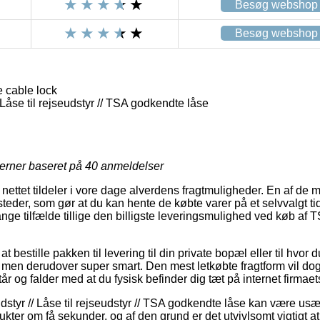
Besøg webshop
Besøg webshop
 cable lock
Låse til rejseudstyr // TSA godkendte låse
jerner baseret på
40
anmeldelser
nettet tildeler i vore dage alverdens fragtmuligheder. En af de
teder, som gør at du kan hente de købte varer på et selvvalgt t
ange tilfælde tillige den billigste leveringsmulighed ved køb af
t bestille pakken til levering til din private bopæl eller til hvor 
e, men derudover super smart. Den mest letkøbte fragtform vil dog
tår og falder med at du fysisk befinder dig tæt på internet firmaet
styr // Låse til rejseudstyr // TSA godkendte låse kan være usæ
kter om få sekunder, og af den grund er det utvivlsomt vigtigt a