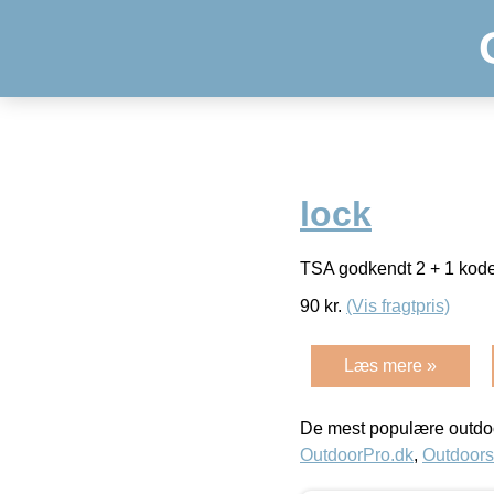
lock
TSA godkendt 2 + 1 kod
90
kr.
(Vis fragtpris)
Læs mere »
De mest populære outdoo
OutdoorPro.dk
,
Outdoors