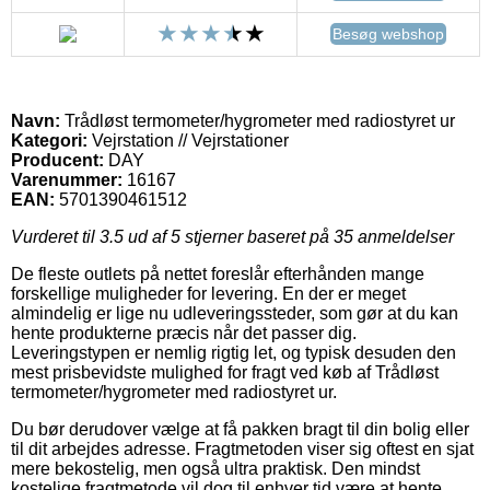
Besøg webshop
Navn:
Trådløst termometer/hygrometer med radiostyret ur
Kategori:
Vejrstation // Vejrstationer
Producent:
DAY
Varenummer:
16167
EAN:
5701390461512
Vurderet til
3.5
ud af 5 stjerner baseret på
35
anmeldelser
De fleste outlets på nettet foreslår efterhånden mange
forskellige muligheder for levering. En der er meget
almindelig er lige nu udleveringssteder, som gør at du kan
hente produkterne præcis når det passer dig.
Leveringstypen er nemlig rigtig let, og typisk desuden den
mest prisbevidste mulighed for fragt ved køb af Trådløst
termometer/hygrometer med radiostyret ur.
Du bør derudover vælge at få pakken bragt til din bolig eller
til dit arbejdes adresse. Fragtmetoden viser sig oftest en sjat
mere bekostelig, men også ultra praktisk. Den mindst
kostelige fragtmetode vil dog til enhver tid være at hente