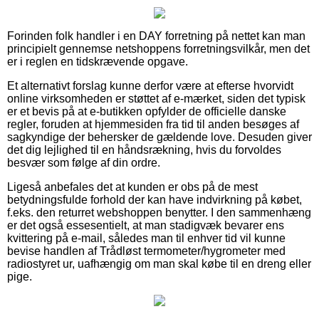
Forinden folk handler i en DAY forretning på nettet kan man
principielt gennemse netshoppens forretningsvilkår, men det
er i reglen en tidskrævende opgave.
Et alternativt forslag kunne derfor være at efterse hvorvidt
online virksomheden er støttet af e-mærket, siden det typisk
er et bevis på at e-butikken opfylder de officielle danske
regler, foruden at hjemmesiden fra tid til anden besøges af
sagkyndige der behersker de gældende love. Desuden giver
det dig lejlighed til en håndsrækning, hvis du forvoldes
besvær som følge af din ordre.
Ligeså anbefales det at kunden er obs på de mest
betydningsfulde forhold der kan have indvirkning på købet,
f.eks. den returret webshoppen benytter. I den sammenhæng
er det også essesentielt, at man stadigvæk bevarer ens
kvittering på e-mail, således man til enhver tid vil kunne
bevise handlen af Trådløst termometer/hygrometer med
radiostyret ur, uafhængig om man skal købe til en dreng eller
pige.