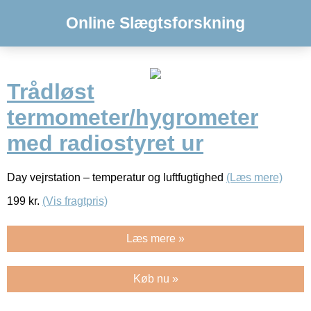
Online Slægtsforskning
Trådløst
termometer/hygrometer
med radiostyret ur
Day vejrstation – temperatur og luftfugtighed
(Læs mere)
199
kr.
(Vis fragtpris)
Læs mere »
Køb nu »