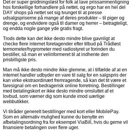
Det er super gnidningsløst for folk at lave prissammenligning
hos forskellige forhandlere på nettet, og ergo har en hel del
DAY shops på nettet set sig tvunget til at presse
udsalgspriserne på mange af deres produkter – til piger og
drenge, og endvidere også til damer og herrer – betragteligt,
og endda nogle gange yde gratis fragt.
Trods dette kan det ikke desto mindre blive gavnligt at
checke flere internet foretagender efter tilbud på Trådløst
termometer/hygrometer med radiostyret ur forinden du
bestiller, så man er velinformeret til at indhente den
prisbilligste pris.
Man må ikke desto mindre ikke glemme, at i tilfælde af at en
internet handler udbyder en vare til salg for en salgspris der
kan virke ekstraordinært fremragende, så kan det tit være et
faresignal om en bedragerisk online forretning. Bestillinger
med betalingskort er ikke desto mindre omsluttet af et
lovbud, som værner dig som kunde imod uærlige
webbutikker.
Vi tilråder generelt bestillinger med kort eller MobilePay.
Som en alternativ mulighed kunne du benytte en
afbetalingsordning fra for eksempel ViaBill, hvis du gerne vil
finansiere betalingen over flere uger.