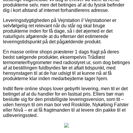
produkterne selv, men det betinges af at du fysisk befinder
dig i kort afstand af internet forhandlerens adresse.
Leveringsdygtigheden på Vejrstation // Vejrstationer er
selvfølgelig ret relevant når du står og skal bruge
produkterne inden for få dage, så i det øjemed er det
naturligvis afgørende at du efterser det estimerede
leveringstidspunkt på det pågældende produkt.
En masse online shops præsterer 1 dags fragt på deres
bedst sælgende produkter, eksempelvis Trådløst
termometer/hygrometer med radiostyret ur, som dog betinges
af at bestillingen fuldbyrdes før et aftalt tidspunkt, med
hensynstagen til at de har udsigt til at kunne nå at få
produkterne klar inden medarbejderne tager hjem.
Indtil flere online shops lover gebyrfri levering, men tit er det
betinget af at du handler for en fastsat pris. Ellers bør man
beslutte sig for den prisbilligste leveringsversion, som tit –
uden hensyn til om man bor ved Roskilde, Nykøbing Falster
eller Nivå – er at få fragtmanden til at levere din pakke til et
udleveringssted.