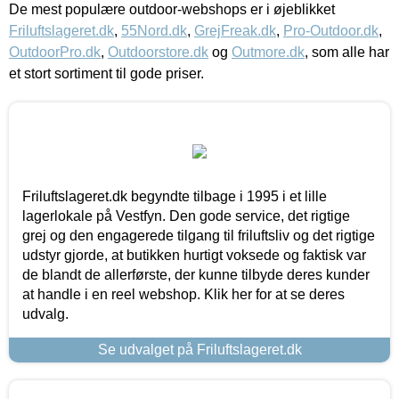
De mest populære outdoor-webshops er i øjeblikket
Friluftslageret.dk
,
55Nord.dk
,
GrejFreak.dk
,
Pro-Outdoor.dk
,
OutdoorPro.dk
,
Outdoorstore.dk
og
Outmore.dk
, som alle har
et stort sortiment til gode priser.
Friluftslageret.dk begyndte tilbage i 1995 i et lille
lagerlokale på Vestfyn. Den gode service, det rigtige
grej og den engagerede tilgang til friluftsliv og det rigtige
udstyr gjorde, at butikken hurtigt voksede og faktisk var
de blandt de allerførste, der kunne tilbyde deres kunder
at handle i en reel webshop. Klik her for at se deres
udvalg.
Se udvalget på Friluftslageret.dk