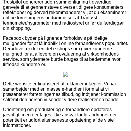
Trustpilot genererer uden sammenligning troværdige
genveje til at gennemstøve diverse tidligere konsumenters
reflektioner og derved rekommanderer vi, at du eksaminerer
online forretningens bedømmelser af Trådløst
termometer/hygrometer med radiostyret ur før du færdiggør
din shopping.
Facebook byder på lignende forholdsvis pålidelige
muligheder for at få indblik i online forhandlerens popularitet.
Derudover er der en del e-shops som giver kunderne
mulighed for at aflevere en evaluering af virksomhedens
service, som ydermere burde bruges til at bedømme hvor
tilfredse kunderne er.
Dette website er finansieret af reklameindtægter. Vi har
samarbejder med en masse e-handler i form af at vi
præsenterer forretningernes tilbud, og indtjener kommission
såfremt den person vi sender videre realiserer en handel.
Orientering om produkter og e-forhandlere opdateres
jævnligt, men der tages ikke ansvar for forandringer der
potentielt er udført efter seneste opdatering af de viste
informationer.