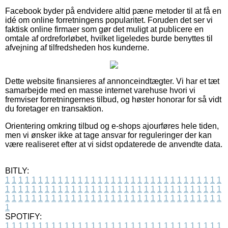
Facebook byder på endvidere altid pæne metoder til at få en
idé om online forretningens popularitet. Foruden det ser vi
faktisk online firmaer som gør det muligt at publicere en
omtale af ordreforløbet, hvilket ligeledes burde benyttes til
afvejning af tilfredsheden hos kunderne.
Dette website finansieres af annonceindtægter. Vi har et tæt
samarbejde med en masse internet varehuse hvori vi
fremviser forretningernes tilbud, og høster honorar for så vidt
du foretager en transaktion.
Orientering omkring tilbud og e-shops ajourføres hele tiden,
men vi ønsker ikke at tage ansvar for reguleringer der kan
være realiseret efter at vi sidst opdaterede de anvendte data.
BITLY:
1
1
1
1
1
1
1
1
1
1
1
1
1
1
1
1
1
1
1
1
1
1
1
1
1
1
1
1
1
1
1
1
1
1
1
1
1
1
1
1
1
1
1
1
1
1
1
1
1
1
1
1
1
1
1
1
1
1
1
1
1
1
1
1
1
1
1
1
1
1
1
1
1
1
1
1
1
1
1
1
1
1
1
1
1
1
1
1
1
1
1
1
1
1
1
1
1
1
1
1
SPOTIFY:
1
1
1
1
1
1
1
1
1
1
1
1
1
1
1
1
1
1
1
1
1
1
1
1
1
1
1
1
1
1
1
1
1