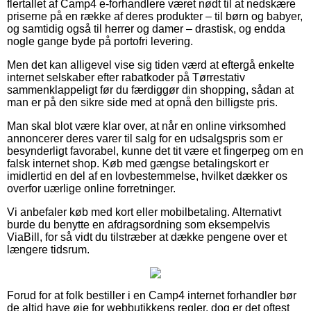
flertallet af Camp4 e-forhandlere været nødt til at nedskære
priserne på en række af deres produkter – til børn og babyer,
og samtidig også til herrer og damer – drastisk, og endda
nogle gange byde på portofri levering.
Men det kan alligevel vise sig tiden værd at eftergå enkelte
internet selskaber efter rabatkoder på Tørrestativ
sammenklappeligt før du færdiggør din shopping, sådan at
man er på den sikre side med at opnå den billigste pris.
Man skal blot være klar over, at når en online virksomhed
annoncerer deres varer til salg for en udsalgspris som er
besynderligt favorabel, kunne det tit være et fingerpeg om en
falsk internet shop. Køb med gængse betalingskort er
imidlertid en del af en lovbestemmelse, hvilket dækker os
overfor uærlige online forretninger.
Vi anbefaler køb med kort eller mobilbetaling. Alternativt
burde du benytte en afdragsordning som eksempelvis
ViaBill, for så vidt du tilstræber at dække pengene over et
længere tidsrum.
Forud for at folk bestiller i en Camp4 internet forhandler bør
de altid have øje for webbutikkens regler, dog er det oftest