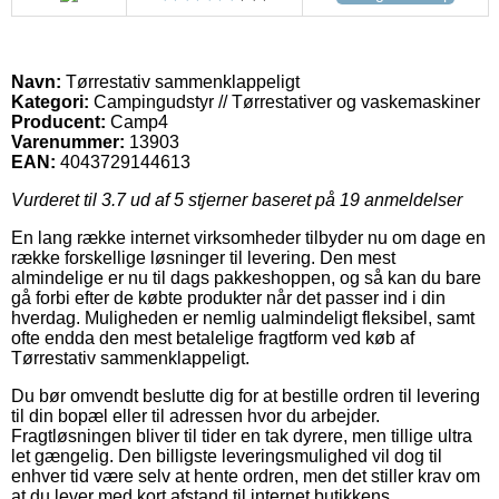
Navn:
Tørrestativ sammenklappeligt
Kategori:
Campingudstyr // Tørrestativer og vaskemaskiner
Producent:
Camp4
Varenummer:
13903
EAN:
4043729144613
Vurderet til
3.7
ud af 5 stjerner baseret på
19
anmeldelser
En lang række internet virksomheder tilbyder nu om dage en
række forskellige løsninger til levering. Den mest
almindelige er nu til dags pakkeshoppen, og så kan du bare
gå forbi efter de købte produkter når det passer ind i din
hverdag. Muligheden er nemlig ualmindeligt fleksibel, samt
ofte endda den mest betalelige fragtform ved køb af
Tørrestativ sammenklappeligt.
Du bør omvendt beslutte dig for at bestille ordren til levering
til din bopæl eller til adressen hvor du arbejder.
Fragtløsningen bliver til tider en tak dyrere, men tillige ultra
let gængelig. Den billigste leveringsmulighed vil dog til
enhver tid være selv at hente ordren, men det stiller krav om
at du lever med kort afstand til internet butikkens