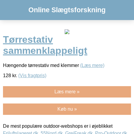
Online Slægtsforskning
Tørrestativ
sammenklappeligt
Hængende tørrestativ med klemmer
(Læs mere)
128
kr.
(Vis fragtpris)
Læs mere »
Køb nu »
De mest populære outdoor-webshops er i øjeblikket
Friluftslageret.dk
,
55Nord.dk
,
GrejFreak.dk
,
Pro-Outdoor.dk
,