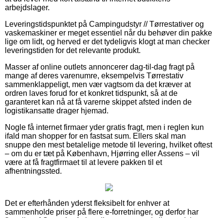
arbejdslager.
Leveringstidspunktet på Campingudstyr // Tørrestativer og
vaskemaskiner er meget essentiel når du behøver din pakke
lige om lidt, og herved er det tydeligvis klogt at man checker
leveringstiden for det relevante produkt.
Masser af online outlets annoncerer dag-til-dag fragt på
mange af deres varenumre, eksempelvis Tørrestativ
sammenklappeligt, men vær vagtsom da det kræver at
ordren laves forud for et konkret tidspunkt, så at de
garanteret kan nå at få varerne skippet afsted inden de
logistikansatte drager hjemad.
Nogle få internet firmaer yder gratis fragt, men i reglen kun
ifald man shopper for en fastsat sum. Ellers skal man
snuppe den mest betalelige metode til levering, hvilket oftest
– om du er tæt på København, Hjørring eller Assens – vil
være at få fragtfirmaet til at levere pakken til et
afhentningssted.
Det er efterhånden yderst fleksibelt for enhver at
sammenholde priser på flere e-forretninger, og derfor har