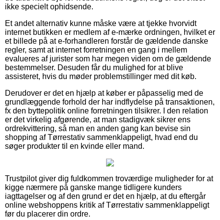
ikke specielt ophidsende.
Et andet alternativ kunne måske være at tjekke hvorvidt
internet butikken er medlem af e-mærke ordningen, hvilket er
et billede på at e-forhandleren forstår de gældende danske
regler, samt at internet forretningen en gang i mellem
evalueres af jurister som har megen viden om de gældende
bestemmelser. Desuden får du mulighed for at blive
assisteret, hvis du møder problemstillinger med dit køb.
Derudover er det en hjælp at køber er påpasselig med de
grundlæggende forhold der har indflydelse på transaktionen,
fx den byttepolitik online forretningen tilsikrer. I den relation
er det virkelig afgørende, at man stadigvæk sikrer ens
ordrekvittering, så man en anden gang kan bevise sin
shopping af Tørrestativ sammenklappeligt, hvad end du
søger produkter til en kvinde eller mand.
Trustpilot giver dig fuldkommen troværdige muligheder for at
kigge nærmere på ganske mange tidligere kunders
iagttagelser og af den grund er det en hjælp, at du eftergår
online webshoppens kritik af Tørrestativ sammenklappeligt
før du placerer din ordre.