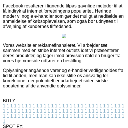
Facebook resulterer i lignende tilpas gavnlige metoder til at
få indtryk af internet forretningens popularitet. Herinde
møder vi nogle e-handler som gør det muligt at nedfælde en
anmeldelse af købsoplevelsen, som også bør udnyttes til
afvejning af kundernes tilfredshed.
Vores website er reklamefinansieret. Vi arbejder tæt
sammen med en stribe internet outlets idet vi præsenterer
deres produkter, og tager imod provision ifald en bruger fra
vores hjemmeside udfører en bestilling.
Oplysninger angående varer og e-handler vedligeholdes fra
tid til anden, men man kan ikke stille os ansvarlig for
korrektioner der potentielt er udarbejdet siden sidste
opdatering af de anvendte oplysninger.
BITLY:
1
1
1
1
1
1
1
1
1
1
1
1
1
1
1
1
1
1
1
1
1
1
1
1
1
1
1
1
1
1
1
1
1
1
1
1
1
1
1
1
1
1
1
1
1
1
1
1
1
1
1
1
1
1
1
1
1
1
1
1
1
1
1
1
1
1
1
1
1
1
1
1
1
1
1
1
1
1
1
1
1
1
1
1
1
1
1
1
1
1
1
1
1
1
1
1
1
1
1
1
SPOTIFY: