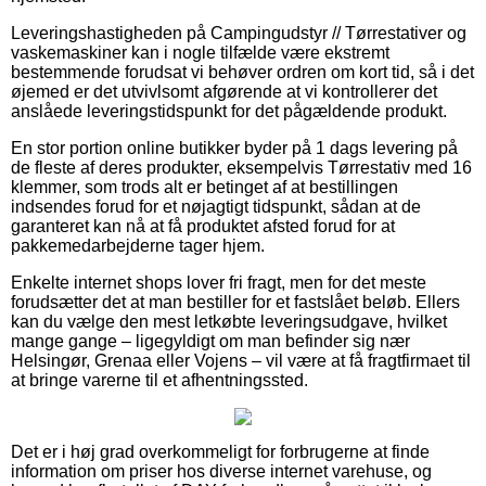
Leveringshastigheden på Campingudstyr // Tørrestativer og
vaskemaskiner kan i nogle tilfælde være ekstremt
bestemmende forudsat vi behøver ordren om kort tid, så i det
øjemed er det utvivlsomt afgørende at vi kontrollerer det
anslåede leveringstidspunkt for det pågældende produkt.
En stor portion online butikker byder på 1 dags levering på
de fleste af deres produkter, eksempelvis Tørrestativ med 16
klemmer, som trods alt er betinget af at bestillingen
indsendes forud for et nøjagtigt tidspunkt, sådan at de
garanteret kan nå at få produktet afsted forud for at
pakkemedarbejderne tager hjem.
Enkelte internet shops lover fri fragt, men for det meste
forudsætter det at man bestiller for et fastslået beløb. Ellers
kan du vælge den mest letkøbte leveringsudgave, hvilket
mange gange – ligegyldigt om man befinder sig nær
Helsingør, Grenaa eller Vojens – vil være at få fragtfirmaet til
at bringe varerne til et afhentningssted.
Det er i høj grad overkommeligt for forbrugerne at finde
information om priser hos diverse internet varehuse, og