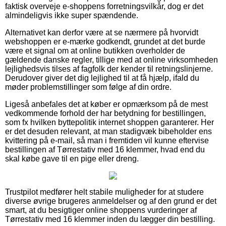
faktisk overveje e-shoppens forretningsvilkår, dog er det
almindeligvis ikke super spændende.
Alternativet kan derfor være at se nærmere på hvorvidt
webshoppen er e-mærke godkendt, grundet at det burde
være et signal om at online butikken overholder de
gældende danske regler, tillige med at online virksomheden
lejlighedsvis tilses af fagfolk der kender til retningslinjerne.
Derudover giver det dig lejlighed til at få hjælp, ifald du
møder problemstillinger som følge af din ordre.
Ligeså anbefales det at køber er opmærksom på de mest
vedkommende forhold der har betydning for bestillingen,
som fx hvilken byttepolitik internet shoppen garanterer. Her
er det desuden relevant, at man stadigvæk bibeholder ens
kvittering på e-mail, så man i fremtiden vil kunne eftervise
bestillingen af Tørrestativ med 16 klemmer, hvad end du
skal købe gave til en pige eller dreng.
Trustpilot medfører helt stabile muligheder for at studere
diverse øvrige brugeres anmeldelser og af den grund er det
smart, at du besigtiger online shoppens vurderinger af
Tørrestativ med 16 klemmer inden du lægger din bestilling.