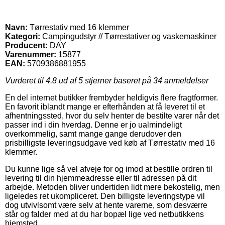
Navn:
Tørrestativ med 16 klemmer
Kategori:
Campingudstyr // Tørrestativer og vaskemaskiner
Producent:
DAY
Varenummer:
15877
EAN:
5709386881955
Vurderet til
4.8
ud af 5 stjerner baseret på
34
anmeldelser
En del internet butikker frembyder heldigvis flere fragtformer.
En favorit iblandt mange er efterhånden at få leveret til et
afhentningssted, hvor du selv henter de bestilte varer når det
passer ind i din hverdag. Denne er jo ualmindeligt
overkommelig, samt mange gange derudover den
prisbilligste leveringsudgave ved køb af Tørrestativ med 16
klemmer.
Du kunne lige så vel afveje for og imod at bestille ordren til
levering til din hjemmeadresse eller til adressen på dit
arbejde. Metoden bliver undertiden lidt mere bekostelig, men
ligeledes ret ukompliceret. Den billigste leveringstype vil
dog utvivlsomt være selv at hente varerne, som desværre
står og falder med at du har bopæl lige ved netbutikkens
hjemsted.