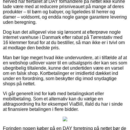
herved har flertallet af DAY forhandlere på nettet ikke kunne
lade være med at reducere prisniveauet på mange af deres
produkter – til børn og babyer, og ligeledes til herrer og
damer – voldsomt, og endda nogle gange garantere levering
uden beregning.
Dog kan det alligevel vise sig lønsomt at efterprøve nogle
internet varehuse i Danmark efter rabat på Tørrestativ med
16 klemmer forud for at du bestiller, så man ikke er i tvivl om
at modtage den bedste pris.
Man bør lige meget hvad ikke undervurdere, at i tilfælde af at
en webshop udlover varer til en udsalgspris der kan ses som
ubegribelig tiltalende, kunne det undertiden være en varsel
om en falsk shop. Kortbetalinger er imidlertid dækket ind
under en forordning, som beskytter dig imod snydagtige
shops på nettet.
Vi går generelt ind for køb med betalingskort eller
mobilbetaling. Som et alternativ kan du vælge en
afdragsordning fra for eksempel ViaBill, ifald du har i sinde
at finansiere betalingen i flere bidder.
Forinden nogen køber på en DAY forretning på nettet bør de