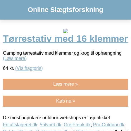
Online Slægtsforskning
Tørrestativ med 16 klemmer
Camping tørrestativ med klemmer og krog til ophængning
(Læs mere)
64
kr.
(Vis fragtpris)
Læs mere »
Køb nu »
De mest populære outdoor-webshops er i øjeblikket
Friluftslageret.dk
,
55Nord.dk
,
GrejFreak.dk
,
Pro-Outdoor.dk
,