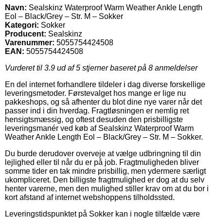
Navn:
Sealskinz Waterproof Warm Weather Ankle Length
Eol – Black/Grey – Str. M – Sokker
Kategori:
Sokker
Producent:
Sealskinz
Varenummer:
5055754424508
EAN:
5055754424508
Vurderet til
3.9
ud af 5 stjerner baseret på
8
anmeldelser
En del internet forhandlere tildeler i dag diverse forskellige
leveringsmetoder. Førstevalget hos mange er lige nu
pakkeshops, og så afhenter du blot dine nye varer når det
passer ind i din hverdag. Fragtløsningen er nemlig ret
hensigtsmæssig, og oftest desuden den prisbilligste
leveringsmanér ved køb af Sealskinz Waterproof Warm
Weather Ankle Length Eol – Black/Grey – Str. M – Sokker.
Du burde derudover overveje at vælge udbringning til din
lejlighed eller til når du er på job. Fragtmuligheden bliver
somme tider en tak mindre prisbillig, men ydermere særligt
ukompliceret. Den billigste fragtmulighed er dog at du selv
henter varerne, men den mulighed stiller krav om at du bor i
kort afstand af internet webshoppens tilholdssted.
Leveringstidspunktet på Sokker kan i nogle tilfælde være