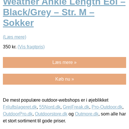
Weather Ankle Length Eol –
Black/Grey – Str. M –
Sokker
(Læs mere)
350
kr.
(Vis fragtpris)
Læs mere »
Køb nu »
De mest populære outdoor-webshops er i øjeblikket
Friluftslageret.dk
,
55Nord.dk
,
GrejFreak.dk
,
Pro-Outdoor.dk
,
OutdoorPro.dk
,
Outdoorstore.dk
og
Outmore.dk
, som alle har
et stort sortiment til gode priser.