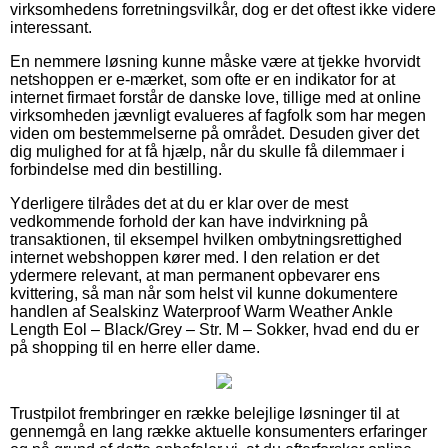
virksomhedens forretningsvilkår, dog er det oftest ikke videre
interessant.
En nemmere løsning kunne måske være at tjekke hvorvidt
netshoppen er e-mærket, som ofte er en indikator for at
internet firmaet forstår de danske love, tillige med at online
virksomheden jævnligt evalueres af fagfolk som har megen
viden om bestemmelserne på området. Desuden giver det
dig mulighed for at få hjælp, når du skulle få dilemmaer i
forbindelse med din bestilling.
Yderligere tilrådes det at du er klar over de mest
vedkommende forhold der kan have indvirkning på
transaktionen, til eksempel hvilken ombytningsrettighed
internet webshoppen kører med. I den relation er det
ydermere relevant, at man permanent opbevarer ens
kvittering, så man når som helst vil kunne dokumentere
handlen af Sealskinz Waterproof Warm Weather Ankle
Length Eol – Black/Grey – Str. M – Sokker, hvad end du er
på shopping til en herre eller dame.
Trustpilot frembringer en række belejlige løsninger til at
gennemgå en lang række aktuelle konsumenters erfaringer