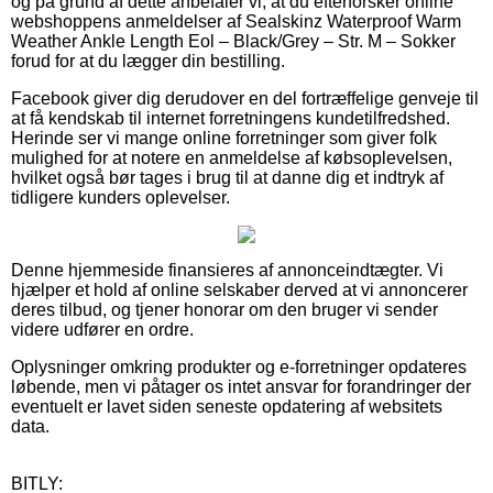
og på grund af dette anbefaler vi, at du efterforsker online
webshoppens anmeldelser af Sealskinz Waterproof Warm
Weather Ankle Length Eol – Black/Grey – Str. M – Sokker
forud for at du lægger din bestilling.
Facebook giver dig derudover en del fortræffelige genveje til
at få kendskab til internet forretningens kundetilfredshed.
Herinde ser vi mange online forretninger som giver folk
mulighed for at notere en anmeldelse af købsoplevelsen,
hvilket også bør tages i brug til at danne dig et indtryk af
tidligere kunders oplevelser.
Denne hjemmeside finansieres af annonceindtægter. Vi
hjælper et hold af online selskaber derved at vi annoncerer
deres tilbud, og tjener honorar om den bruger vi sender
videre udfører en ordre.
Oplysninger omkring produkter og e-forretninger opdateres
løbende, men vi påtager os intet ansvar for forandringer der
eventuelt er lavet siden seneste opdatering af websitets
data.
BITLY: