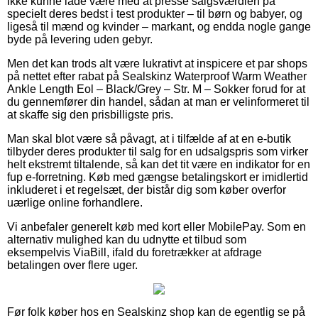
ikke kunne lade være med at presse salgsværdien på
specielt deres bedst i test produkter – til børn og babyer, og
ligeså til mænd og kvinder – markant, og endda nogle gange
byde på levering uden gebyr.
Men det kan trods alt være lukrativt at inspicere et par shops
på nettet efter rabat på Sealskinz Waterproof Warm Weather
Ankle Length Eol – Black/Grey – Str. M – Sokker forud for at
du gennemfører din handel, sådan at man er velinformeret til
at skaffe sig den prisbilligste pris.
Man skal blot være så påvagt, at i tilfælde af at en e-butik
tilbyder deres produkter til salg for en udsalgspris som virker
helt ekstremt tiltalende, så kan det tit være en indikator for en
fup e-forretning. Køb med gængse betalingskort er imidlertid
inkluderet i et regelsæt, der bistår dig som køber overfor
uærlige online forhandlere.
Vi anbefaler generelt køb med kort eller MobilePay. Som en
alternativ mulighed kan du udnytte et tilbud som
eksempelvis ViaBill, ifald du foretrækker at afdrage
betalingen over flere uger.
Før folk køber hos en Sealskinz shop kan de egentlig se på