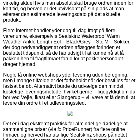
virkelig aktuel hvis man absolut skal bruge ordren inden for
kort tid, og herved er det utvivlsomt på sin plads at man
efterser den estimerede leveringsdato på det aktuelle
produkt.
Flere internet handler yder dag-til-dag fragt på flere
varenumre, eksempelvis Sealskinz Waterproof Warm
Weather Ankle Length Eol – Black/Grey – Str. M – Sokker,
der dog nødvendiggør at ordren aflægges forinden et
besluttet tidspunkt, så de har udsigt til at kunne nå at få
pakken hen til fragtfirmaet forud for at pakkepersonalet
drager hjemad.
Nogle få online webshops yder levering uden beregning,
men i mange tilfælde er det forbeholdt når der bestilles for et
fastsat beløb. Alternativt burde du udvælge den mindst
kostelige leveringsmetode, hvilket gerne – ligegyldigt om du
bor ved Vejle, Ikast eller Slangerup – vil være at få dem til at
levere din ordre til et udleveringssted.
Det er i dag ekstremt praktisk for almindelige dødelige at
sammenligne priser (via fx PriceRunner) fra flere online
firmaer, og herved har utallige Sealskinz shops på nettet