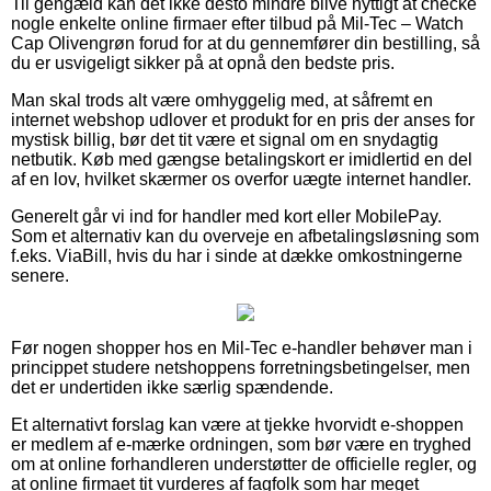
Til gengæld kan det ikke desto mindre blive nyttigt at checke
nogle enkelte online firmaer efter tilbud på Mil-Tec – Watch
Cap Olivengrøn forud for at du gennemfører din bestilling, så
du er usvigeligt sikker på at opnå den bedste pris.
Man skal trods alt være omhyggelig med, at såfremt en
internet webshop udlover et produkt for en pris der anses for
mystisk billig, bør det tit være et signal om en snydagtig
netbutik. Køb med gængse betalingskort er imidlertid en del
af en lov, hvilket skærmer os overfor uægte internet handler.
Generelt går vi ind for handler med kort eller MobilePay.
Som et alternativ kan du overveje en afbetalingsløsning som
f.eks. ViaBill, hvis du har i sinde at dække omkostningerne
senere.
Før nogen shopper hos en Mil-Tec e-handler behøver man i
princippet studere netshoppens forretningsbetingelser, men
det er undertiden ikke særlig spændende.
Et alternativt forslag kan være at tjekke hvorvidt e-shoppen
er medlem af e-mærke ordningen, som bør være en tryghed
om at online forhandleren understøtter de officielle regler, og
at online firmaet tit vurderes af fagfolk som har meget