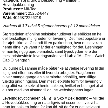
Kategori:
Tøj & Sko // Beklædning – Militær //
Hovedpåklædning
Producent:
Mil-Tec
Varenummer:
25252-6447
EAN:
4046872256219
Vurderet til
3.7
ud af 5 stjerner baseret på
12
anmeldelser
Størstedelen af online selskaber udlover i øjeblikket en hel
del forskellige muligheder for levering. Det mest populære er
for øjeblikket at få sendt til en pakkeshop, hvor du selv kan
hente dine nye varer når der er mulighed for det. Løsningen
er nemlig rigtig uproblematisk, samt typisk ydermere den
mest prisbevidste leveringsmåde ved køb af Mil-Tec – Watch
Cap Olivengrøn.
Du burde på samme måde påtænke at vælge levering til din
lejlighed eller hus eller til hvor du arbejder. Fragtformen
bliver mange gange en sjat mindre prisbillig, men tillige
vældig gnidningsløs. Den mest letkøbte form for levering vil
dog altid være selv at hente pakken, hvilket er betinget af at
du bor med kort afstand til online webshoppens lager.
Leveringsdygtigheden på Tøj & Sko // Beklædning – Militær
// Hovedpåklædning er naturligvis ret essentiel hvis vi har
brug for pakken inden for kort tid, så derfor er det selvsagt