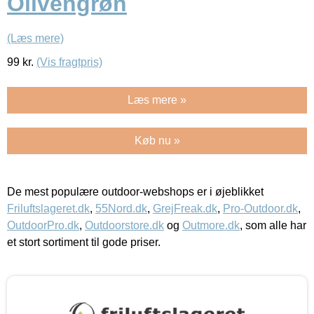
Olivengrøn
(Læs mere)
99
kr.
(Vis fragtpris)
Læs mere »
Køb nu »
De mest populære outdoor-webshops er i øjeblikket
Friluftslageret.dk
,
55Nord.dk
,
GrejFreak.dk
,
Pro-Outdoor.dk
,
OutdoorPro.dk
,
Outdoorstore.dk
og
Outmore.dk
, som alle har
et stort sortiment til gode priser.