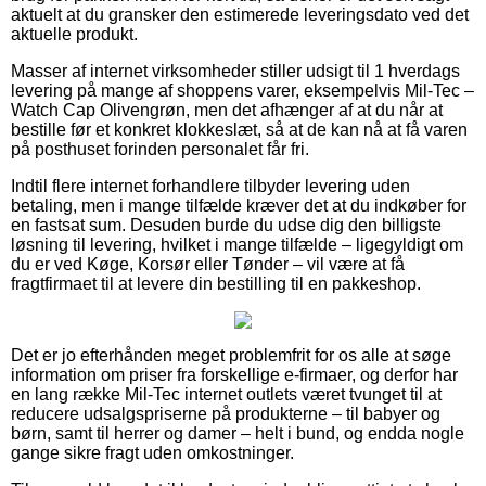
aktuelt at du gransker den estimerede leveringsdato ved det
aktuelle produkt.
Masser af internet virksomheder stiller udsigt til 1 hverdags
levering på mange af shoppens varer, eksempelvis Mil-Tec –
Watch Cap Olivengrøn, men det afhænger af at du når at
bestille før et konkret klokkeslæt, så at de kan nå at få varen
på posthuset forinden personalet får fri.
Indtil flere internet forhandlere tilbyder levering uden
betaling, men i mange tilfælde kræver det at du indkøber for
en fastsat sum. Desuden burde du udse dig den billigste
løsning til levering, hvilket i mange tilfælde – ligegyldigt om
du er ved Køge, Korsør eller Tønder – vil være at få
fragtfirmaet til at levere din bestilling til en pakkeshop.
Det er jo efterhånden meget problemfrit for os alle at søge
information om priser fra forskellige e-firmaer, og derfor har
en lang række Mil-Tec internet outlets været tvunget til at
reducere udsalgspriserne på produkterne – til babyer og
børn, samt til herrer og damer – helt i bund, og endda nogle
gange sikre fragt uden omkostninger.