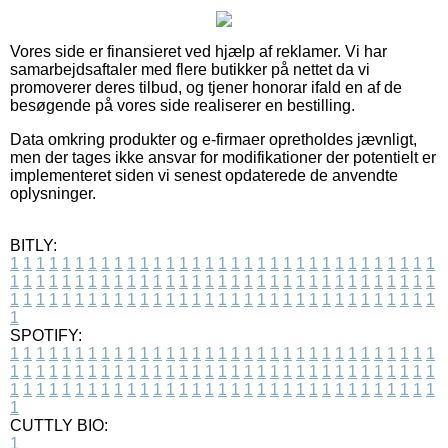
Vores side er finansieret ved hjælp af reklamer. Vi har
samarbejdsaftaler med flere butikker på nettet da vi
promoverer deres tilbud, og tjener honorar ifald en af de
besøgende på vores side realiserer en bestilling.
Data omkring produkter og e-firmaer opretholdes jævnligt,
men der tages ikke ansvar for modifikationer der potentielt er
implementeret siden vi senest opdaterede de anvendte
oplysninger.
BITLY:
1
1
1
1
1
1
1
1
1
1
1
1
1
1
1
1
1
1
1
1
1
1
1
1
1
1
1
1
1
1
1
1
1
1
1
1
1
1
1
1
1
1
1
1
1
1
1
1
1
1
1
1
1
1
1
1
1
1
1
1
1
1
1
1
1
1
1
1
1
1
1
1
1
1
1
1
1
1
1
1
1
1
1
1
1
1
1
1
1
1
1
1
1
1
1
1
1
1
1
1
SPOTIFY:
1
1
1
1
1
1
1
1
1
1
1
1
1
1
1
1
1
1
1
1
1
1
1
1
1
1
1
1
1
1
1
1
1
1
1
1
1
1
1
1
1
1
1
1
1
1
1
1
1
1
1
1
1
1
1
1
1
1
1
1
1
1
1
1
1
1
1
1
1
1
1
1
1
1
1
1
1
1
1
1
1
1
1
1
1
1
1
1
1
1
1
1
1
1
1
1
1
1
1
1
CUTTLY BIO:
1