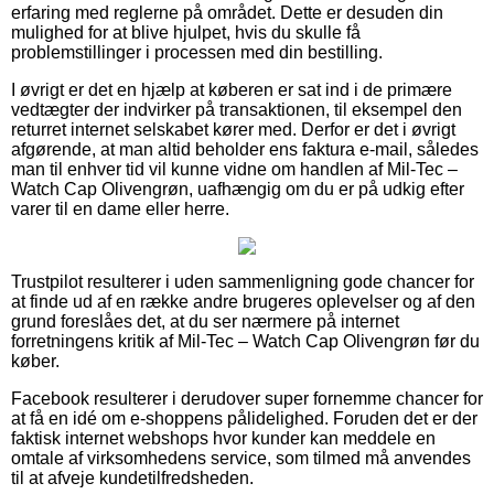
erfaring med reglerne på området. Dette er desuden din
mulighed for at blive hjulpet, hvis du skulle få
problemstillinger i processen med din bestilling.
I øvrigt er det en hjælp at køberen er sat ind i de primære
vedtægter der indvirker på transaktionen, til eksempel den
returret internet selskabet kører med. Derfor er det i øvrigt
afgørende, at man altid beholder ens faktura e-mail, således
man til enhver tid vil kunne vidne om handlen af Mil-Tec –
Watch Cap Olivengrøn, uafhængig om du er på udkig efter
varer til en dame eller herre.
Trustpilot resulterer i uden sammenligning gode chancer for
at finde ud af en række andre brugeres oplevelser og af den
grund foreslåes det, at du ser nærmere på internet
forretningens kritik af Mil-Tec – Watch Cap Olivengrøn før du
køber.
Facebook resulterer i derudover super fornemme chancer for
at få en idé om e-shoppens pålidelighed. Foruden det er der
faktisk internet webshops hvor kunder kan meddele en
omtale af virksomhedens service, som tilmed må anvendes
til at afveje kundetilfredsheden.