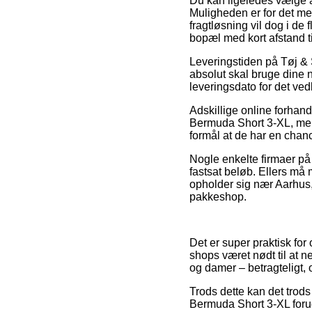
Du kan ligeledes vælge at 
Muligheden er for det me
fragtløsning vil dog i de
bopæl med kort afstand ti
Leveringstiden på Tøj & 
absolut skal bruge dine n
leveringsdato for det v
Adskillige online forhand
Bermuda Short 3-XL, men v
formål at de har en chanc
Nogle enkelte firmaer på 
fastsat beløb. Ellers m
opholder sig nær Aarhus, K
pakkeshop.
Det er super praktisk for
shops været nødt til at n
og damer – betragteligt,
Trods dette kan det trods
Bermuda Short 3-XL forud f