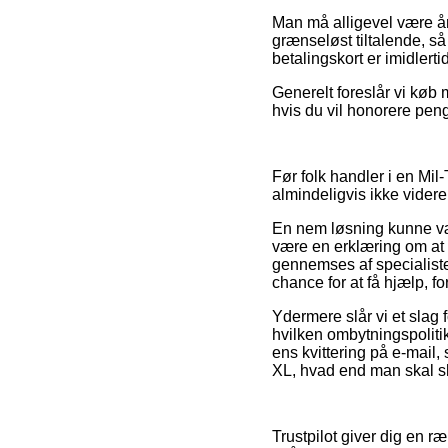
Man må alligevel være årv
grænseløst tiltalende, så
betalingskort er imidlert
Generelt foreslår vi køb 
hvis du vil honorere peng
Før folk handler i en Mi
almindeligvis ikke videre
En nem løsning kunne vær
være en erklæring om at i
gennemses af specialist
chance for at få hjælp, f
Ydermere slår vi et slag f
hvilken ombytningspoliti
ens kvittering på e-mail
XL, hvad end man skal sh
Trustpilot giver dig en 