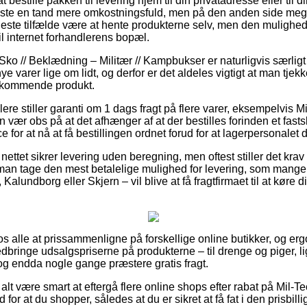
bestille pakken til levering hjem til din privatadresse eller til d
ste en tand mere omkostningsfuld, men på den anden side meget 
 fleste tilfælde være at hente produkterne selv, men den mulighe
l internet forhandlerens bopæl.
Sko // Beklædning – Militær // Kampbukser er naturligvis særligt
ye varer lige om lidt, og derfor er det aldeles vigtigt at man tje
edkommende produkt.
lere stiller garanti om 1 dags fragt på flere varer, eksempelvis M
ær obs på at det afhænger af at der bestilles forinden et fasts
e for at nå at få bestillingen ordnet forud for at lagerpersonalet
nettet sikrer levering uden beregning, men oftest stiller det krav
å man tage den mest betalelige mulighed for levering, som man
alundborg eller Skjern – vil blive at få fragtfirmaet til at køre din
 os alle at prissammenligne på forskellige online butikker, og erg
edbringe udsalgspriserne på produkterne – til drenge og piger, lig
 og endda nogle gange præstere gratis fragt.
 alt være smart at eftergå flere online shops efter rabat på Mil-T
or at du shopper, således at du er sikret at få fat i den prisbillig