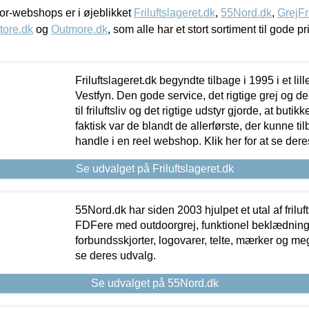
r-webshops er i øjeblikket
Friluftslageret.dk
,
55Nord.dk
,
GrejFr
tore.dk
og
Outmore.dk
, som alle har et stort sortiment til gode pr
Friluftslageret.dk begyndte tilbage i 1995 i et lil
Vestfyn. Den gode service, det rigtige grej og 
til friluftsliv og det rigtige udstyr gjorde, at buti
faktisk var de blandt de allerførste, der kunne ti
handle i en reel webshop. Klik her for at se dere
Se udvalget på Friluftslageret.dk
55Nord.dk har siden 2003 hjulpet et utal af friluf
FDFere med outdoorgrej, funktionel beklædning,
forbundsskjorter, logovarer, telte, mærker og meg
se deres udvalg.
Se udvalget på 55Nord.dk