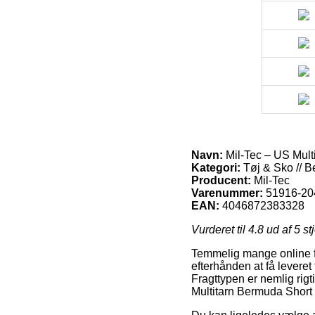
Navn:
Mil-Tec – US Mult
Kategori:
Tøj & Sko // B
Producent:
Mil-Tec
Varenummer:
51916-20
EAN:
4046872383328
Vurderet til
4.8
ud af 5 st
Temmelig mange online for
efterhånden at få leveret
Fragttypen er nemlig rigt
Multitarn Bermuda Short