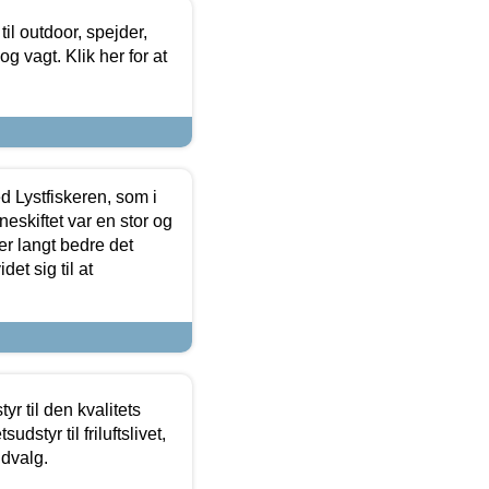
il outdoor, spejder,
 og vagt. Klik her for at
d Lystfiskeren, som i
neskiftet var en stor og
r langt bedre det
et sig til at
r til den kvalitets
dstyr til friluftslivet,
udvalg.