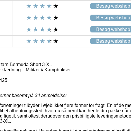
Besøg webshop
Besøg webshop
Besøg webshop
Besøg webshop
itarn Bermuda Short 3-XL
eklædning – Militær // Kampbukser
425
jerner baseret på
34
anmeldelser
retninger tilbyder i øjeblikket flere former for fragt. En af de m
 til et afhentningssted, hvor du så nemt kan hente din pakke når 
ig ligetil, samt oftest derudover den prisbilligste leveringsmeto
 3-XL.