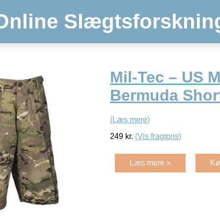
Online Slægtsforsknin
Mil-Tec – US M
Bermuda Shor
(Læs mere)
249
kr.
(Vis fragtpris)
Læs mere »
Kø