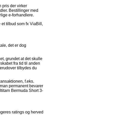
 pris der virker
dler. Bestillinger med
rlige e-forhandlere.
et tilbud som fx ViaBill,
ale, det er dog
t, grundet at det skulle
kabet fra tid til anden
rudover tilbydes du
ransaktionen, f.eks.
at man permanent bevarer
ltitarn Bermuda Short 3-
ugeres ratings og herved