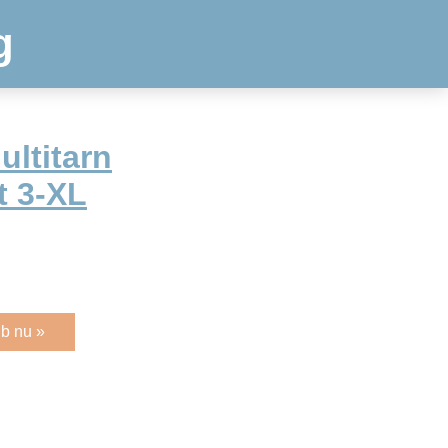
g
ultitarn
t 3-XL
b nu »