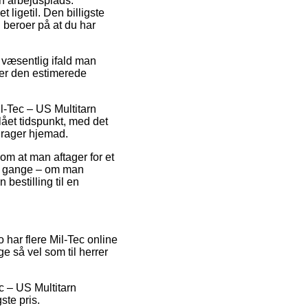
in arbejdsplads.
ligetil. Den billigste
d beroer på at du har
 væsentlig ifald man
kker den estimerede
il-Tec – US Multitarn
lået tidspunkt, med det
 drager hjemad.
 om at man aftager for et
ge gange – om man
 bestilling til en
o har flere Mil-Tec online
e så vel som til herrer
ec – US Multitarn
ste pris.