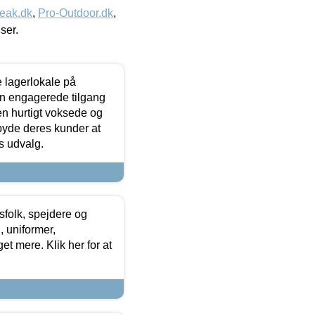
eak.dk
,
Pro-Outdoor.dk
,
iser.
le lagerlokale på
den engagerede tilgang
kken hurtigt voksede og
lbyde deres kunder at
s udvalg.
tsfolk, spejdere og
 uniformer,
et mere. Klik her for at