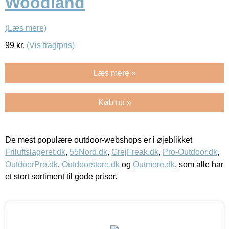
Woodland
(Læs mere)
99
kr.
(Vis fragtpris)
Læs mere »
Køb nu »
De mest populære outdoor-webshops er i øjeblikket
Friluftslageret.dk
,
55Nord.dk
,
GrejFreak.dk
,
Pro-Outdoor.dk
,
OutdoorPro.dk
,
Outdoorstore.dk
og
Outmore.dk
, som alle har
et stort sortiment til gode priser.