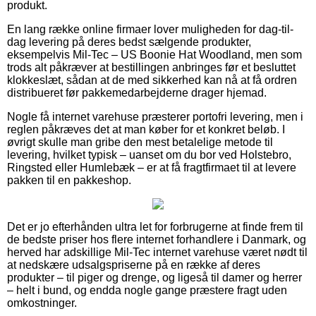
produkt.
En lang række online firmaer lover muligheden for dag-til-
dag levering på deres bedst sælgende produkter,
eksempelvis Mil-Tec – US Boonie Hat Woodland, men som
trods alt påkræver at bestillingen anbringes før et besluttet
klokkeslæt, sådan at de med sikkerhed kan nå at få ordren
distribueret før pakkemedarbejderne drager hjemad.
Nogle få internet varehuse præsterer portofri levering, men i
reglen påkræves det at man køber for et konkret beløb. I
øvrigt skulle man gribe den mest betalelige metode til
levering, hvilket typisk – uanset om du bor ved Holstebro,
Ringsted eller Humlebæk – er at få fragtfirmaet til at levere
pakken til en pakkeshop.
Det er jo efterhånden ultra let for forbrugerne at finde frem til
de bedste priser hos flere internet forhandlere i Danmark, og
herved har adskillige Mil-Tec internet varehuse været nødt til
at nedskære udsalgspriserne på en række af deres
produkter – til piger og drenge, og ligeså til damer og herrer
– helt i bund, og endda nogle gange præstere fragt uden
omkostninger.