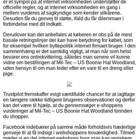
er et sympol på at internet virksomheden understøtter de
officielle regler, og at internet virksomheden en gang i
mellem vurderes af sagkyndige som kender vilkårene.
Desuden får du genvej til støtte, ifald du får dilemmaer i
forbindelse med dit indkøb.
Derudover kan det anbefales at køberen er obs på de mest
basale retningslinjer der kan have betydning for købet, som
for eksempel hvilken byttepolitik internet firmaet bruger. I den
sammenhæng er det samtidig vigtigt, at man når som helst
bevarer ens ordrekvittering, således man senere vil kunne
vidne om bestillingen af Mil-Tec – US Boonie Hat Woodland,
uden hensyn til om man leder efter en vare til en dreng eller
pige.
Trustpilot fremskaffer evigt værdifulde chancer for at iagttage
en længere række tidligere brugeres observationer og derfor
kan det være til hjælp, at du gennemsøger e-shoppens
vurderinger af Mil-Tec – US Boonie Hat Woodland forinden
du shopper.
Facebook indebærer på samme måde forholdsvis hæderlige
genveje til at få indsigt i webshoppens troværdighed. Tilmed
møder vi en del internet webshops hvor man kan registrere