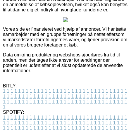
en anmeldelse af købsoplevelsen, hvilket også kan benyttes
til at danne dig et indtryk af hvor glade kunderne er.
Vores side er finansieret ved hjælp af annoncer. Vi har tætte
samarbejder med en gruppe forretninger på nettet eftersom
vi markedsfører forretningernes varer, og tjener provision om
en af vores brugere foretager et køb.
Data omkring produkter og webshops ajourføres fra tid til
anden, men der tages ikke ansvar for ændringer der
potentielt er udført efter at vi sidst opdaterede de anvendte
informationer.
BITLY:
1
1
1
1
1
1
1
1
1
1
1
1
1
1
1
1
1
1
1
1
1
1
1
1
1
1
1
1
1
1
1
1
1
1
1
1
1
1
1
1
1
1
1
1
1
1
1
1
1
1
1
1
1
1
1
1
1
1
1
1
1
1
1
1
1
1
1
1
1
1
1
1
1
1
1
1
1
1
1
1
1
1
1
1
1
1
1
1
1
1
1
1
1
1
1
1
1
1
1
1
SPOTIFY:
1
1
1
1
1
1
1
1
1
1
1
1
1
1
1
1
1
1
1
1
1
1
1
1
1
1
1
1
1
1
1
1
1
1
1
1
1
1
1
1
1
1
1
1
1
1
1
1
1
1
1
1
1
1
1
1
1
1
1
1
1
1
1
1
1
1
1
1
1
1
1
1
1
1
1
1
1
1
1
1
1
1
1
1
1
1
1
1
1
1
1
1
1
1
1
1
1
1
1