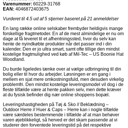
Varenummer:
60229-31768
EAN:
4046872403675
Vurderet til
4.5
ud af 5 stjerner baseret på
21
anmeldelser
En lang række online selskaber frembyder heldigvis mange
forskellige fragtmetoder. En af de mest almindelige er nu om
dage at få leveret til et afhentningssted, hvor du selv kan
hente de nyindkøbte produkter når det passer ind i din
kalender. Den er jo ultra smart, samt ofte tillige den mindst
kostelige fragtmulighed ved køb af Mil-Tec – US Boonie Hat
Woodland.
Du burde ligeledes tænke over at vælge udbringning til din
bolig eller til hvor du arbejder. Løsningen er en gang i
mellem en sjat mere omkostningsfuld, men desuden virkelig
problemfri. Den mindst kostelige leveringsmodel vil dog i de
fleste tilfælde være at hente pakken selv, men dette kræver
at du fysisk befinder dig nær online shoppens bopæl.
Leveringshastigheden på Tøj & Sko // Beklædning –
Outdoor Herre // Huer & Caps – Herre kan i nogle tilfælde
være særdeles bestemmende i tilfælde af at man behøver
varen øjeblikkeligt, så herved er det skam passende at vi
studerer den forventede leveringstid på det respektive