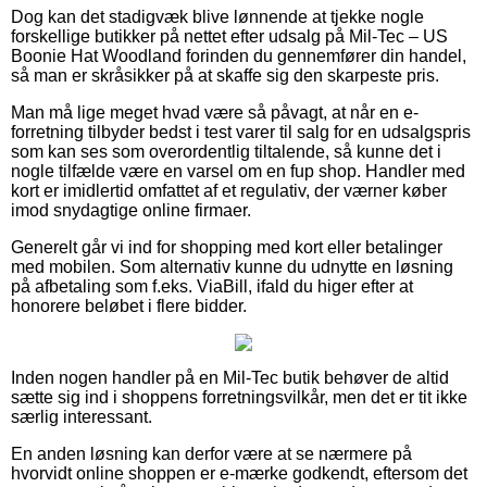
Dog kan det stadigvæk blive lønnende at tjekke nogle
forskellige butikker på nettet efter udsalg på Mil-Tec – US
Boonie Hat Woodland forinden du gennemfører din handel,
så man er skråsikker på at skaffe sig den skarpeste pris.
Man må lige meget hvad være så påvagt, at når en e-
forretning tilbyder bedst i test varer til salg for en udsalgspris
som kan ses som overordentlig tiltalende, så kunne det i
nogle tilfælde være en varsel om en fup shop. Handler med
kort er imidlertid omfattet af et regulativ, der værner køber
imod snydagtige online firmaer.
Generelt går vi ind for shopping med kort eller betalinger
med mobilen. Som alternativ kunne du udnytte en løsning
på afbetaling som f.eks. ViaBill, ifald du higer efter at
honorere beløbet i flere bidder.
Inden nogen handler på en Mil-Tec butik behøver de altid
sætte sig ind i shoppens forretningsvilkår, men det er tit ikke
særlig interessant.
En anden løsning kan derfor være at se nærmere på
hvorvidt online shoppen er e-mærke godkendt, eftersom det