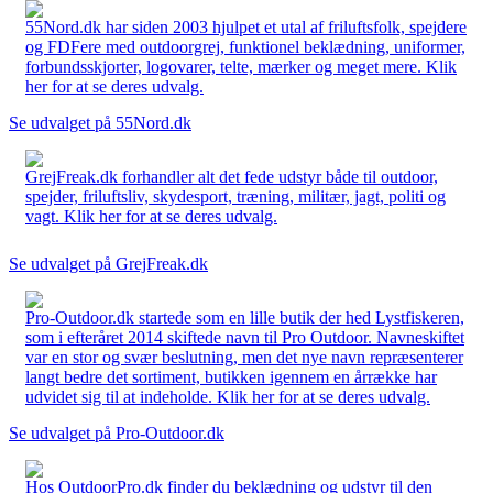
55Nord.dk har siden 2003 hjulpet et utal af friluftsfolk, spejdere
og FDFere med outdoorgrej, funktionel beklædning, uniformer,
forbundsskjorter, logovarer, telte, mærker og meget mere. Klik
her for at se deres udvalg.
Se udvalget på 55Nord.dk
GrejFreak.dk forhandler alt det fede udstyr både til outdoor,
spejder, friluftsliv, skydesport, træning, militær, jagt, politi og
vagt. Klik her for at se deres udvalg.
Se udvalget på GrejFreak.dk
Pro-Outdoor.dk startede som en lille butik der hed Lystfiskeren,
som i efteråret 2014 skiftede navn til Pro Outdoor. Navneskiftet
var en stor og svær beslutning, men det nye navn repræsenterer
langt bedre det sortiment, butikken igennem en årrække har
udvidet sig til at indeholde. Klik her for at se deres udvalg.
Se udvalget på Pro-Outdoor.dk
Hos OutdoorPro.dk finder du beklædning og udstyr til den