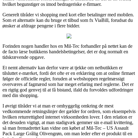
hvilket begunstiger os imod bedrageriske e-firmaer.
Generelt tilråder vi shopping med kort eller betalinger med mobilen.
Som et alternativ kan du bruge et tilbud som fx ViaBill, forudsat du
ønsker at afdrage pengene i flere bidder.
Forinden nogen handler hos en Mil-Tec forhandler på nettet kan de
de facto læse butikkens handelsbetingelser, det er dog normalt en
tidskrævende opgave.
Et nemt alternativ kan derfor være at tjekke om netbutikken er
tilsluttet e-mærket, fordi det ofte er en erklæring om at online firmaet
følger de officielle regler, foruden at webshoppen regelmæssigt
overværes af fagmænd som har meget erfaring med reglerne. Det er
en rigtig god genvej til at få bistand, ifald du forvoldes udfordringer
med din shopping.
I øvrigt tilråder vi at man er omhyggelig omkring de mest
vedkommende retningslinjer der gælder for ordren, som eksempelvis
hvilken returrettighed internet virksomheden lover. I den relation er
det desuden vigtigt, at man stadigvæk gemmer sin e-mail kvittering,
så man fremadrettet kan vidne om købet af Mil-Tec – US Assault
Pack Large Grålig Olivengrøn, om man leder efter et produkt til en