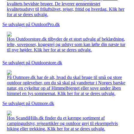
kvalitets bevidste bruger. De leverer gennemtestet
kvalitetsudstyr til friluftslivet, rejser, fritid og hverdag. Klik her
for at se deres udvalg.
Se udvalget på OutdoorPro.dk
Hos Outdoorstore.dk tilbyder de et stort udvalg af beklædning,
telte, soveposer, kogegrej og udstyr som kan løfte din næste tur
til nye højder. Klik her for at se deres udvalg.
Se udvalget på Outdoorstore.dk
På Outmore.dk har de alt, hvad du skal bruge til små og store
outdoor oplevelser, om du så skal på vandretur i Norges barske
natur, en cykeltur op af Himmelbjerget eller sove under åben
himmel en lys sommernat. Klik her for at se deres udvalg.
Se udvalget på Outmore.dk
Hos ScandiHills.dk finder du et kæmpe sortiment af
campingudstyr, rejseartikler og outdoor grej til eksempelvis
hiking eller trekking. Klik her for at se deres udvalg.