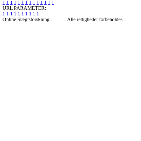
1
1
1
1
1
1
1
1
1
1
1
1
1
1
URL PARAMETER:
1
1
1
1
1
1
1
1
1
1
Online Slægtsforskning -
Blog
- Alle rettigheder forbeholdes