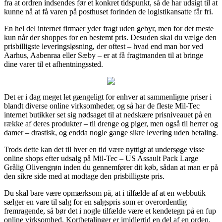
fra at ordren indsendes før et konkret tidspunkt, så de har udsigt til at
kunne nå at få varen på posthuset forinden de logistikansatte får fri.
En hel del internet firmaer yder fragt uden gebyr, men for det meste
kun når der shoppes for en bestemt pris. Desuden skal du vælge den
prisbilligste leveringsløsning, der oftest – hvad end man bor ved
Aarhus, Aabenraa eller Sæby – er at få fragtmanden til at bringe
dine varer til et afhentningssted.
Det er i dag meget let gængeligt for enhver at sammenligne priser i
blandt diverse online virksomheder, og så har de fleste Mil-Tec
internet butikker set sig nødsaget til at nedskære prisniveauet på en
række af deres produkter – til drenge og piger, men også til herrer og
damer – drastisk, og endda nogle gange sikre levering uden betaling.
Trods dette kan det til hver en tid være nyttigt at undersøge visse
online shops efter udsalg på Mil-Tec – US Assault Pack Large
Grålig Olivengrøn inden du gennemfører dit køb, sådan at man er på
den sikre side med at modtage den prisbilligste pris.
Du skal bare være opmærksom på, at i tilfælde af at en webbutik
sælger en vare til salg for en salgspris som er overordentlig
fremragende, så bør det i nogle tilfælde være et kendetegn på en fup
online virksomhed. Kortbetalinger er imidlertid en del af en orden,