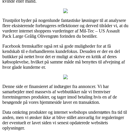
kvinde eller mand.
Trustpilot byder på nogenlunde fantastiske løsninger til at analysere
flere eksisterende forbrugeres reflektioner og derved tilråder vi, at du
vurderer internet shoppens vurderinger af Mil-Tec – US Assault
Pack Large Grålig Olivengrøn forinden du bestiller.
Facebook fremskaffer også ret så gode muligheder for at få
kendskab til e-forhandlerens kundefokus. Desuden er der en del
butikker på nettet hvor det er muligt at skrive en kritik af deres
købsoplevelse, hvilket på samme måde må benyttes til afvejning af
hvor glade kunderne er.
Denne side er finansieret af indtægter fra annoncer. Vi har
samarbejder med massevis af webbutikker når vi fremviser
forretningernes produkter, og tager imod betaling hvis en af de
besøgende på vores hjemmeside laver en transaktion.
Data omkring produkter og internet webshops understøttes fra tid til
anden, men vi ønsker ikke at blive stillet ansvarlig for reguleringer
der eventuelt er lavet siden vi senest opdaterede websitets
oplysninger.