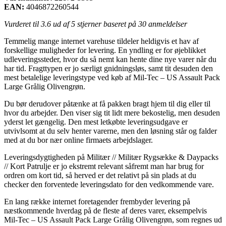
EAN:
4046872260544
Vurderet til
3.6
ud af 5 stjerner baseret på
30
anmeldelser
Temmelig mange internet varehuse tildeler heldigvis et hav af
forskellige muligheder for levering. En yndling er for øjeblikket
udleveringssteder, hvor du så nemt kan hente dine nye varer når du
har tid. Fragttypen er jo særligt gnidningsløs, samt tit desuden den
mest betalelige leveringstype ved køb af Mil-Tec – US Assault Pack
Large Grålig Olivengrøn.
Du bør derudover påtænke at få pakken bragt hjem til dig eller til
hvor du arbejder. Den viser sig tit lidt mere bekostelig, men desuden
yderst let gængelig. Den mest letkøbte leveringsudgave er
utvivlsomt at du selv henter varerne, men den løsning står og falder
med at du bor nær online firmaets arbejdslager.
Leveringsdygtigheden på Militær // Militær Rygsække & Daypacks
// Kort Patrulje er jo ekstremt relevant såfremt man har brug for
ordren om kort tid, så herved er det relativt på sin plads at du
checker den forventede leveringsdato for den vedkommende vare.
En lang række internet foretagender frembyder levering på
næstkommende hverdag på de fleste af deres varer, eksempelvis
Mil-Tec – US Assault Pack Large Grålig Olivengrøn, som regnes ud