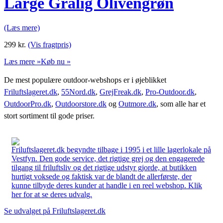
Large Grålig Olivengrøn
(Læs mere)
299
kr.
(Vis fragtpris)
Læs mere »
Køb nu »
De mest populære outdoor-webshops er i øjeblikket
Friluftslageret.dk
,
55Nord.dk
,
GrejFreak.dk
,
Pro-Outdoor.dk
,
OutdoorPro.dk
,
Outdoorstore.dk
og
Outmore.dk
, som alle har et
stort sortiment til gode priser.
Friluftslageret.dk begyndte tilbage i 1995 i et lille lagerlokale på
Vestfyn. Den gode service, det rigtige grej og den engagerede
tilgang til friluftsliv og det rigtige udstyr gjorde, at butikken
hurtigt voksede og faktisk var de blandt de allerførste, der
kunne tilbyde deres kunder at handle i en reel webshop. Klik
her for at se deres udvalg.
Se udvalget på Friluftslageret.dk