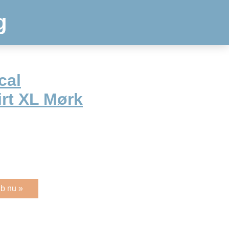
g
cal
irt XL Mørk
b nu »