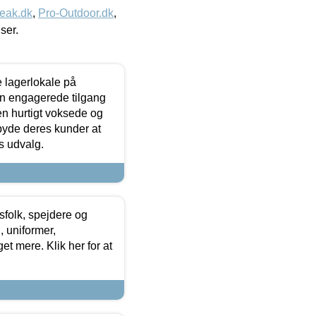
eak.dk
,
Pro-Outdoor.dk
,
iser.
le lagerlokale på
den engagerede tilgang
kken hurtigt voksede og
lbyde deres kunder at
s udvalg.
tsfolk, spejdere og
 uniformer,
et mere. Klik her for at