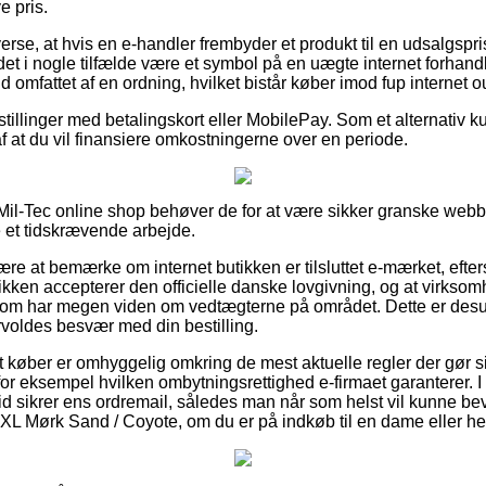
e pris.
verse, at hvis en e-handler frembyder et produkt til en udsalgspr
 det i nogle tilfælde være et symbol på en uægte internet forhand
ald omfattet af en ordning, hvilket bistår køber imod fup internet ou
estillinger med betalingskort eller MobilePay. Som et alternativ 
 af at du vil finansiere omkostningerne over en periode.
 Mil-Tec online shop behøver de for at være sikker granske webb
et tidskrævende arbejde.
e at bemærke om internet butikken er tilsluttet e-mærket, eft
utikken accepterer den officielle danske lovgivning, og at virkso
som har megen viden om vedtægterne på området. Dette er desud
voldes besvær med din bestilling.
t køber er omhyggelig omkring de mest aktuelle regler der gør 
or eksempel hvilken ombytningsrettighed e-firmaet garanterer. I 
altid sikrer ens ordremail, således man når som helst vil kunne be
 XL Mørk Sand / Coyote, om du er på indkøb til en dame eller he