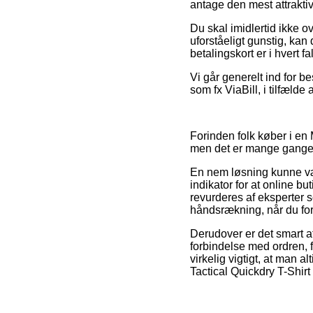
antage den mest attraktiv
Du skal imidlertid ikke o
uforståeligt gunstig, kan
betalingskort er i hvert f
Vi går generelt ind for b
som fx ViaBill, i tilfælde
Forinden folk køber i en
men det er mange gange 
En nem løsning kunne vær
indikator for at online b
revurderes af eksperter 
håndsrækning, når du for
Derudover er det smart a
forbindelse med ordren, f
virkelig vigtigt, at man 
Tactical Quickdry T-Shirt