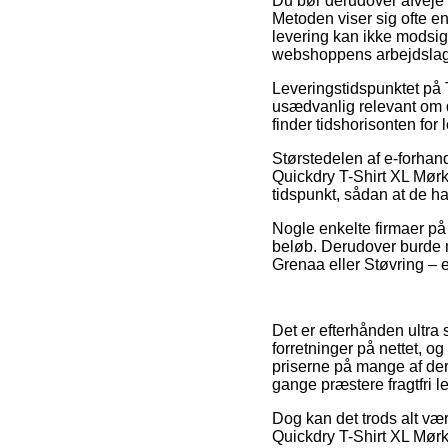
Du bør derudover afveje f
Metoden viser sig ofte e
levering kan ikke modsige
webshoppens arbejdslag
Leveringstidspunktet på 
usædvanlig relevant om du
finder tidshorisonten for
Størstedelen af e-forhan
Quickdry T-Shirt XL Mørk 
tidspunkt, sådan at de ha
Nogle enkelte firmaer på n
beløb. Derudover burde m
Grenaa eller Støvring – er
Det er efterhånden ultra 
forretninger på nettet, 
priserne på mange af der
gange præstere fragtfri l
Dog kan det trods alt være
Quickdry T-Shirt XL Mørk