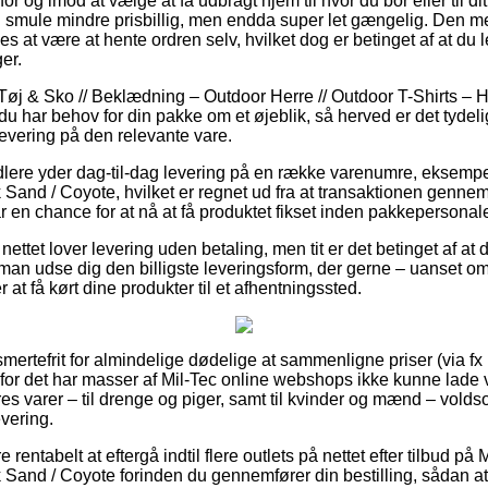
or og imod at vælge at få udbragt hjem til hvor du bor eller til d
n smule mindre prisbillig, men endda super let gængelig. Den me
s at være at hente ordren selv, hvilket dog er betinget af at du 
er.
Tøj & Sko // Beklædning – Outdoor Herre // Outdoor T-Shirts – H
 har behov for din pakke om et øjeblik, så herved er det tydelig
 levering på den relevante vare.
dlere yder dag-til-dag levering på en række varenumre, eksempel
Sand / Coyote, hvilket er regnet ud fra at transaktionen gennemf
r en chance for at nå at få produktet fikset inden pakkepersonalet
ettet lover levering uden betaling, men tit er det betinget af at d
an udse dig den billigste leveringsform, der gerne – uanset om 
 at få kørt dine produkter til et afhentningssted.
smertefrit for almindelige dødelige at sammenligne priser (via f
og for det har masser af Mil-Tec online webshops ikke kunne lad
es varer – til drenge og piger, samt til kvinder og mænd – vold
evering.
 rentabelt at eftergå indtil flere outlets på nettet efter tilbud på 
 Sand / Coyote forinden du gennemfører din bestilling, sådan at 