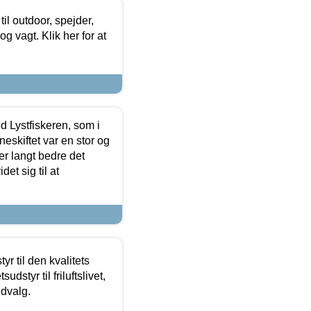
il outdoor, spejder,
 og vagt. Klik her for at
d Lystfiskeren, som i
neskiftet var en stor og
r langt bedre det
et sig til at
r til den kvalitets
dstyr til friluftslivet,
udvalg.