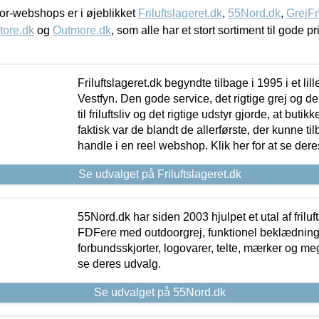
r-webshops er i øjeblikket
Friluftslageret.dk
,
55Nord.dk
,
GrejFr
tore.dk
og
Outmore.dk
, som alle har et stort sortiment til gode pr
Friluftslageret.dk begyndte tilbage i 1995 i et lil
Vestfyn. Den gode service, det rigtige grej og 
til friluftsliv og det rigtige udstyr gjorde, at buti
faktisk var de blandt de allerførste, der kunne ti
handle i en reel webshop. Klik her for at se dere
Se udvalget på Friluftslageret.dk
55Nord.dk har siden 2003 hjulpet et utal af friluf
FDFere med outdoorgrej, funktionel beklædning,
forbundsskjorter, logovarer, telte, mærker og meg
se deres udvalg.
Se udvalget på 55Nord.dk