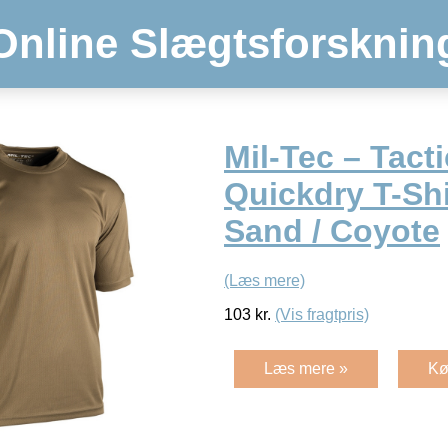
Online Slægtsforsknin
Mil-Tec – Tacti
Quickdry T-Sh
Sand / Coyote
(Læs mere)
103
kr.
(Vis fragtpris)
Læs mere »
Kø