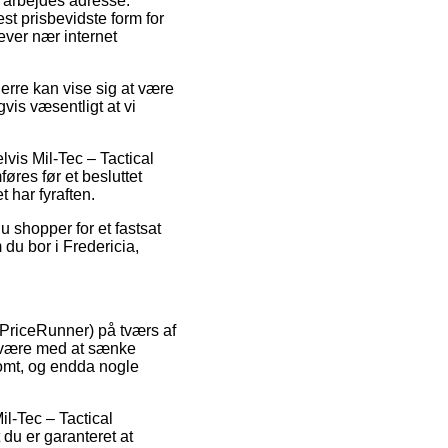
it arbejdes adresse.
st prisbevidste form for
lever nær internet
erre kan vise sig at være
vis væsentligt at vi
vis Mil-Tec – Tactical
øres før et besluttet
 har fyraften.
u shopper for et fastsat
du bor i Fredericia,
x PriceRunner) på tværs af
e være med at sænke
somt, og endda nogle
Mil-Tec – Tactical
du er garanteret at