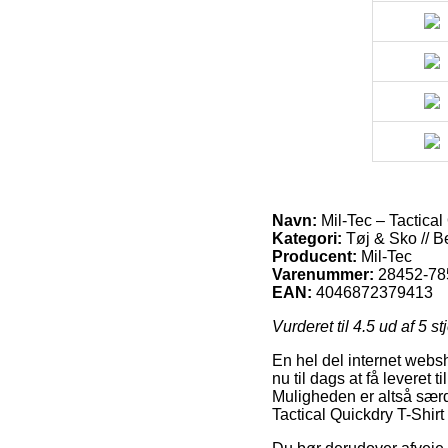
Navn:
Mil-Tec – Tactical
Kategori:
Tøj & Sko // B
Producent:
Mil-Tec
Varenummer:
28452-78
EAN:
4046872379413
Vurderet til
4.5
ud af 5 st
En hel del internet websh
nu til dags at få leveret 
Muligheden er altså særd
Tactical Quickdry T-Shir