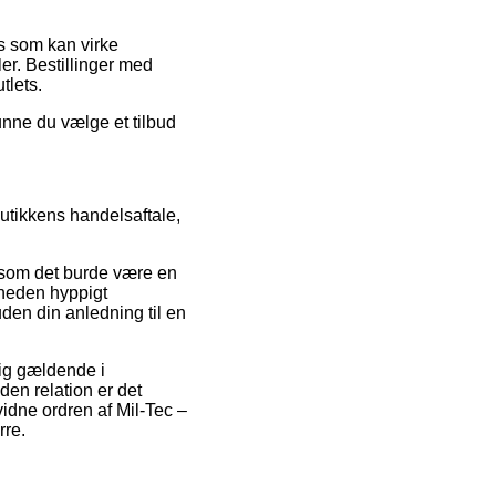
is som kan virke
ler. Bestillinger med
tlets.
kunne du vælge et tilbud
utikkens handelsaftale,
ersom det burde være en
mheden hyppigt
en din anledning til en
sig gældende i
den relation er det
vidne ordren af Mil-Tec –
rre.