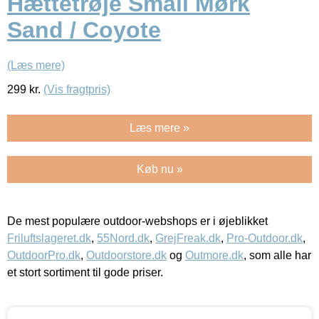
Hættetrøje Small Mørk
Sand / Coyote
(Læs mere)
299
kr.
(Vis fragtpris)
Læs mere »
Køb nu »
De mest populære outdoor-webshops er i øjeblikket
Friluftslageret.dk
,
55Nord.dk
,
GrejFreak.dk
,
Pro-Outdoor.dk
,
OutdoorPro.dk
,
Outdoorstore.dk
og
Outmore.dk
, som alle har
et stort sortiment til gode priser.