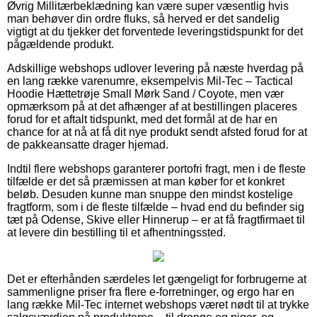
Øvrig Millitærbeklædning kan være super væsentlig hvis
man behøver din ordre fluks, så herved er det sandelig
vigtigt at du tjekker det forventede leveringstidspunkt for det
pågældende produkt.
Adskillige webshops udlover levering på næste hverdag på
en lang række varenumre, eksempelvis Mil-Tec – Tactical
Hoodie Hættetrøje Small Mørk Sand / Coyote, men vær
opmærksom på at det afhænger af at bestillingen placeres
forud for et aftalt tidspunkt, med det formål at de har en
chance for at nå at få dit nye produkt sendt afsted forud for at
de pakkeansatte drager hjemad.
Indtil flere webshops garanterer portofri fragt, men i de fleste
tilfælde er det så præmissen at man køber for et konkret
beløb. Desuden kunne man snuppe den mindst kostelige
fragtform, som i de fleste tilfælde – hvad end du befinder sig
tæt på Odense, Skive eller Hinnerup – er at få fragtfirmaet til
at levere din bestilling til et afhentningssted.
Det er efterhånden særdeles let gængeligt for forbrugerne at
sammenligne priser fra flere e-forretninger, og ergo har en
lang række Mil-Tec internet webshops været nødt til at trykke