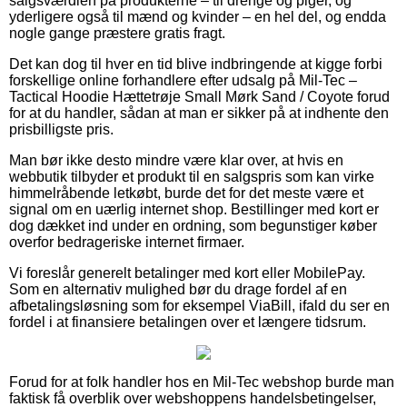
salgsværdien på produkterne – til drenge og piger, og
yderligere også til mænd og kvinder – en hel del, og endda
nogle gange præstere gratis fragt.
Det kan dog til hver en tid blive indbringende at kigge forbi
forskellige online forhandlere efter udsalg på Mil-Tec –
Tactical Hoodie Hættetrøje Small Mørk Sand / Coyote forud
for at du handler, sådan at man er sikker på at indhente den
prisbilligste pris.
Man bør ikke desto mindre være klar over, at hvis en
webbutik tilbyder et produkt til en salgspris som kan virke
himmelråbende letkøbt, burde det for det meste være et
signal om en uærlig internet shop. Bestillinger med kort er
dog dækket ind under en ordning, som begunstiger køber
overfor bedrageriske internet firmaer.
Vi foreslår generelt betalinger med kort eller MobilePay.
Som en alternativ mulighed bør du drage fordel af en
afbetalingsløsning som for eksempel ViaBill, ifald du ser en
fordel i at finansiere betalingen over et længere tidsrum.
Forud for at folk handler hos en Mil-Tec webshop burde man
faktisk få overblik over webshoppens handelsbetingelser,