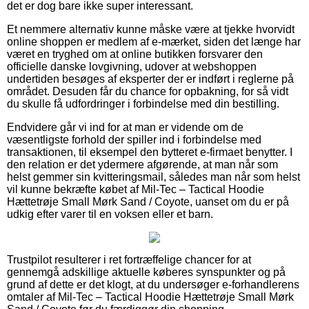
det er dog bare ikke super interessant.
Et nemmere alternativ kunne måske være at tjekke hvorvidt
online shoppen er medlem af e-mærket, siden det længe har
været en tryghed om at online butikken forsvarer den
officielle danske lovgivning, udover at webshoppen
undertiden besøges af eksperter der er indført i reglerne på
området. Desuden får du chance for opbakning, for så vidt
du skulle få udfordringer i forbindelse med din bestilling.
Endvidere går vi ind for at man er vidende om de
væsentligste forhold der spiller ind i forbindelse med
transaktionen, til eksempel den bytteret e-firmaet benytter. I
den relation er det ydermere afgørende, at man når som
helst gemmer sin kvitteringsmail, således man når som helst
vil kunne bekræfte købet af Mil-Tec – Tactical Hoodie
Hættetrøje Small Mørk Sand / Coyote, uanset om du er på
udkig efter varer til en voksen eller et barn.
Trustpilot resulterer i ret fortræffelige chancer for at
gennemgå adskillige aktuelle køberes synspunkter og på
grund af dette er det klogt, at du undersøger e-forhandlerens
omtaler af Mil-Tec – Tactical Hoodie Hættetrøje Small Mørk