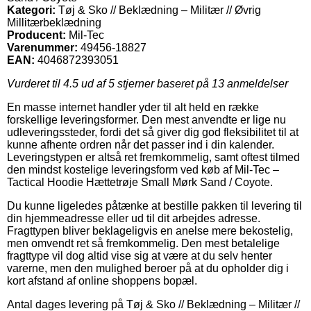
Kategori:
Tøj & Sko // Beklædning – Militær // Øvrig
Millitærbeklædning
Producent:
Mil-Tec
Varenummer:
49456-18827
EAN:
4046872393051
Vurderet til
4.5
ud af 5 stjerner baseret på
13
anmeldelser
En masse internet handler yder til alt held en række
forskellige leveringsformer. Den mest anvendte er lige nu
udleveringssteder, fordi det så giver dig god fleksibilitet til at
kunne afhente ordren når det passer ind i din kalender.
Leveringstypen er altså ret fremkommelig, samt oftest tilmed
den mindst kostelige leveringsform ved køb af Mil-Tec –
Tactical Hoodie Hættetrøje Small Mørk Sand / Coyote.
Du kunne ligeledes påtænke at bestille pakken til levering til
din hjemmeadresse eller ud til dit arbejdes adresse.
Fragttypen bliver beklageligvis en anelse mere bekostelig,
men omvendt ret så fremkommelig. Den mest betalelige
fragttype vil dog altid vise sig at være at du selv henter
varerne, men den mulighed beroer på at du opholder dig i
kort afstand af online shoppens bopæl.
Antal dages levering på Tøj & Sko // Beklædning – Militær //