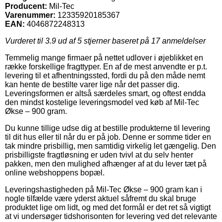
Producent:
Mil-Tec
Varenummer:
12335920185367
EAN:
4046872248313
Vurderet til
3.9
ud af 5 stjerner baseret på
17
anmeldelser
Temmelig mange firmaer på nettet udlover i øjeblikket en
række forskellige fragttyper. En af de mest anvendte er p.t.
levering til et afhentningssted, fordi du på den måde nemt
kan hente de bestilte varer lige når det passer dig.
Leveringsformen er altså særdeles smart, og oftest endda
den mindst kostelige leveringsmodel ved køb af Mil-Tec
Økse – 900 gram.
Du kunne tillige udse dig at bestille produkterne til levering
til dit hus eller til når du er på job. Denne er somme tider en
tak mindre prisbillig, men samtidig virkelig let gængelig. Den
prisbilligste fragtløsning er uden tvivl at du selv henter
pakken, men den mulighed afhænger af at du lever tæt på
online webshoppens bopæl.
Leveringshastigheden på Mil-Tec Økse – 900 gram kan i
nogle tilfælde være yderst aktuel såfremt du skal bruge
produktet lige om lidt, og med det formål er det ret så vigtigt
at vi undersøger tidshorisonten for levering ved det relevante