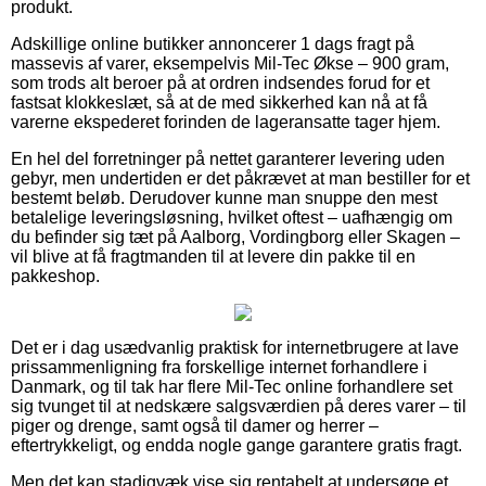
produkt.
Adskillige online butikker annoncerer 1 dags fragt på
massevis af varer, eksempelvis Mil-Tec Økse – 900 gram,
som trods alt beroer på at ordren indsendes forud for et
fastsat klokkeslæt, så at de med sikkerhed kan nå at få
varerne ekspederet forinden de lageransatte tager hjem.
En hel del forretninger på nettet garanterer levering uden
gebyr, men undertiden er det påkrævet at man bestiller for et
bestemt beløb. Derudover kunne man snuppe den mest
betalelige leveringsløsning, hvilket oftest – uafhængig om
du befinder sig tæt på Aalborg, Vordingborg eller Skagen –
vil blive at få fragtmanden til at levere din pakke til en
pakkeshop.
Det er i dag usædvanlig praktisk for internetbrugere at lave
prissammenligning fra forskellige internet forhandlere i
Danmark, og til tak har flere Mil-Tec online forhandlere set
sig tvunget til at nedskære salgsværdien på deres varer – til
piger og drenge, samt også til damer og herrer –
eftertrykkeligt, og endda nogle gange garantere gratis fragt.
Men det kan stadigvæk vise sig rentabelt at undersøge et