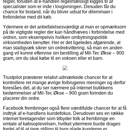
regler, foruden at e-handlen regelmæssigt kigges til af
specialister som er inde i lovgivningen. Desuden får du
chance for bistand, når du bliver udsat for dilemmaer i
forbindelse med dit køb.
Ydermere er det anbefalelsesværdigt at man er opmærksom
på de vigtigste regler der kan håndhæves i forbindelse med
ordren, som eksempelvis hvilken ombytningspolitik
virksomheden benytter. Her er det ligeledes afgørende, at
man stadigvæk sikrer sin ordrekvittering, så man en anden
gang vil kunne eftervise sin bestilling af Mil-Tec Økse – 900
gram, om du skal købe til en voksen eller et barn.
Trustpilot præsterer relativt udmærkede chancer for at
kontrollere ret mange øvrige forbrugeres meninger og derfor
foreslåes det, at du ser nærmere på internet butikkens
bedømmelser af Mil-Tec Økse – 900 gram forinden du
placerer din ordre.
Facebook frembringer også flere værdifulde chancer for at få
indtryk af e-handlens kundefokus. Derudover ses en række
internet foretagender som tilbyder folk at frembringe en
omtale af købsoplevelsen, hvilket ydermere burde drages
fordel af til at tage stilling til hvor glade kunderne er.