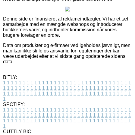
Denne side er finansieret af reklameindtægter. Vi har et tæt
samarbejde med en mængde webshops og introducerer
butikkernes varer, og indhenter kommission når vores
brugere foretager en ordre.
Data om produkter og e-firmaer vedligeholdes jævnligt, men
man kan ikke stille os ansvarlig for reguleringer der kan
være udarbejdet efter at vi sidste gang opdaterede sidens
data.
BITLY:
1
1
1
1
1
1
1
1
1
1
1
1
1
1
1
1
1
1
1
1
1
1
1
1
1
1
1
1
1
1
1
1
1
1
1
1
1
1
1
1
1
1
1
1
1
1
1
1
1
1
1
1
1
1
1
1
1
1
1
1
1
1
1
1
1
1
1
1
1
1
1
1
1
1
1
1
1
1
1
1
1
1
1
1
1
1
1
1
1
1
1
1
1
1
1
1
1
1
1
1
SPOTIFY:
1
1
1
1
1
1
1
1
1
1
1
1
1
1
1
1
1
1
1
1
1
1
1
1
1
1
1
1
1
1
1
1
1
1
1
1
1
1
1
1
1
1
1
1
1
1
1
1
1
1
1
1
1
1
1
1
1
1
1
1
1
1
1
1
1
1
1
1
1
1
1
1
1
1
1
1
1
1
1
1
1
1
1
1
1
1
1
1
1
1
1
1
1
1
1
1
1
1
1
1
CUTTLY BIO: