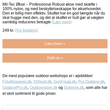
Mil-Tec Økse – Professional Robust økse med skæfte i
100% nylon, og med beskyttelseskappe for øksehovedet.
Den er billig men effektiv. Skaftet har en god længde når du
skal hugge med den, og det at skaftet er hult gør at vægten
samtidig reduceres betragte
(Læs mere)
249
kr.
(Vis fragtpris)
Læs mere »
Køb nu »
De mest populære outdoor-webshops er i øjeblikket
Friluftslageret.dk
,
55Nord.dk
,
GrejFreak.dk
,
Pro-Outdoor.dk
,
OutdoorPro.dk
,
Outdoorstore.dk
og
Outmore.dk
, som alle har
et stort sortiment til gode priser.