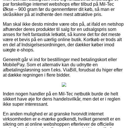
par forskellige internet webshops efter tilbud på Mil-Tec
Økse – 900 gram før du gennemfører dit køb, så man er
skråsikker på at indhente den mest attraktive pris.
Man skal ikke desto mindre være obs på, at ifald en netshop
afhænder deres produkter til salg for en udsalgspris som
anses for helt fantastisk letkøbt, så kunne det for det meste
være et bevis på en uærlig online butik. Kortkøb er trods alt
en del af Indsigelsesordningen, der dækker køber imod
uægte e-shops.
Generelt går vi ind for bestillinger med betalingskort eller
MobilePay. Som et alternativ kan du udnytte en
afbetalingsløsning som f.eks. ViaBill, forudsat du higer efter
at dække regningen i flere bidder.
Inden nogen handler på en Mil-Tec netbutik burde de helt
sikkert have øje for dens handelsvilkår, men det er i reglen
ikke super interessant.
En anden mulighed er at granske hvorvidt internet
virksomheden er e-mærke godkendt, hvilket generelt er en
sikring om at online webshoppen efterlever de officielle