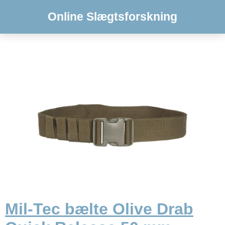
Online Slægtsforskning
Mil-Tec bælte Olive Drab