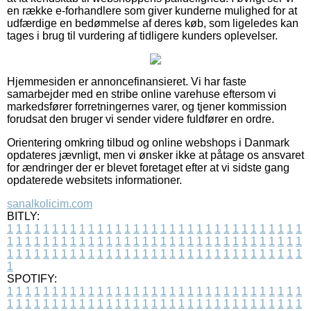
en række e-forhandlere som giver kunderne mulighed for at
udfærdige en bedømmelse af deres køb, som ligeledes kan
tages i brug til vurdering af tidligere kunders oplevelser.
Hjemmesiden er annoncefinansieret. Vi har faste
samarbejder med en stribe online varehuse eftersom vi
markedsfører forretningernes varer, og tjener kommission
forudsat den bruger vi sender videre fuldfører en ordre.
Orientering omkring tilbud og online webshops i Danmark
opdateres jævnligt, men vi ønsker ikke at påtage os ansvaret
for ændringer der er blevet foretaget efter at vi sidste gang
opdaterede websitets informationer.
sanalkolicim.com
BITLY:
1
1
1
1
1
1
1
1
1
1
1
1
1
1
1
1
1
1
1
1
1
1
1
1
1
1
1
1
1
1
1
1
1
1
1
1
1
1
1
1
1
1
1
1
1
1
1
1
1
1
1
1
1
1
1
1
1
1
1
1
1
1
1
1
1
1
1
1
1
1
1
1
1
1
1
1
1
1
1
1
1
1
1
1
1
1
1
1
1
1
1
1
1
1
1
1
1
1
1
1
SPOTIFY:
1
1
1
1
1
1
1
1
1
1
1
1
1
1
1
1
1
1
1
1
1
1
1
1
1
1
1
1
1
1
1
1
1
1
1
1
1
1
1
1
1
1
1
1
1
1
1
1
1
1
1
1
1
1
1
1
1
1
1
1
1
1
1
1
1
1