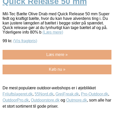
Quick Release 50 mm
Mil-Tec Bælte Olive Drab med Quick Release 50 mm Super
fedt og kraftigt bælte, hvor du kan have alverdens ting i. Du
kan justere længden af bæltet i begge sider på spændet.
Quick release gør at du lynhurtigt kan tage bæltet af og på.
Yderligere info 80% b
(Læs mere)
99
kr.
(Vis fragtpris)
Læs mere »
Køb nu »
De mest populære outdoor-webshops er i øjeblikket
Friluftslageret.dk
,
55Nord.dk
,
GrejFreak.dk
,
Pro-Outdoor.dk
,
OutdoorPro.dk
,
Outdoorstore.dk
og
Outmore.dk
, som alle har
et stort sortiment til gode priser.