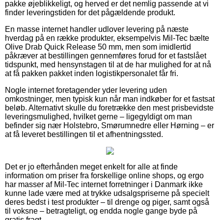
pakke øjeblikkeligt, og herved er det nemlig passende at vi
finder leveringstiden for det pågældende produkt.
En masse internet handler udlover levering på næste
hverdag på en række produkter, eksempelvis Mil-Tec bælte
Olive Drab Quick Release 50 mm, men som imidlertid
påkræver at bestillingen gennemføres forud for et fastslået
tidspunkt, med hensynstagen til at de har mulighed for at nå
at få pakken pakket inden logistikpersonalet får fri.
Nogle internet foretagender yder levering uden
omkostninger, men typisk kun når man indkøber for et fastsat
beløb. Alternativt skulle du foretrække den mest prisbevidste
leveringsmulighed, hvilket gerne – ligegyldigt om man
befinder sig nær Holstebro, Smørumnedre eller Hørning – er
at få leveret bestillingen til et afhentningssted.
Det er jo efterhånden meget enkelt for alle at finde
information om priser fra forskellige online shops, og ergo
har masser af Mil-Tec internet forretninger i Danmark ikke
kunne lade være med at trykke udsalgspriserne på specielt
deres bedst i test produkter – til drenge og piger, samt også
til voksne – betragteligt, og endda nogle gange byde på
gratis fragt.