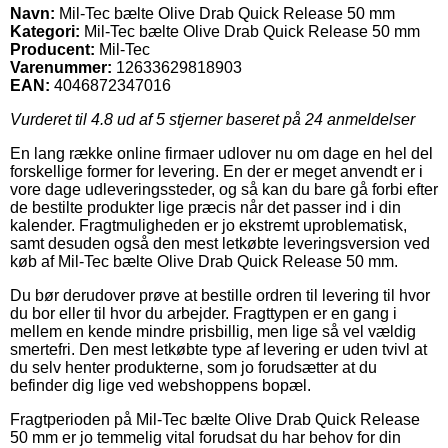
Navn:
Mil-Tec bælte Olive Drab Quick Release 50 mm
Kategori:
Mil-Tec bælte Olive Drab Quick Release 50 mm
Producent:
Mil-Tec
Varenummer:
12633629818903
EAN:
4046872347016
Vurderet til
4.8
ud af 5 stjerner baseret på
24
anmeldelser
En lang række online firmaer udlover nu om dage en hel del
forskellige former for levering. En der er meget anvendt er i
vore dage udleveringssteder, og så kan du bare gå forbi efter
de bestilte produkter lige præcis når det passer ind i din
kalender. Fragtmuligheden er jo ekstremt uproblematisk,
samt desuden også den mest letkøbte leveringsversion ved
køb af Mil-Tec bælte Olive Drab Quick Release 50 mm.
Du bør derudover prøve at bestille ordren til levering til hvor
du bor eller til hvor du arbejder. Fragttypen er en gang i
mellem en kende mindre prisbillig, men lige så vel vældig
smertefri. Den mest letkøbte type af levering er uden tvivl at
du selv henter produkterne, som jo forudsætter at du
befinder dig lige ved webshoppens bopæl.
Fragtperioden på Mil-Tec bælte Olive Drab Quick Release
50 mm er jo temmelig vital forudsat du har behov for din