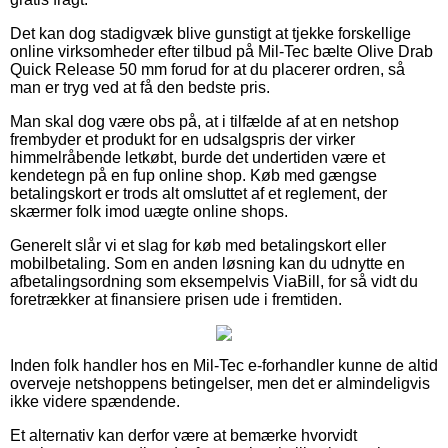
Det kan dog stadigvæk blive gunstigt at tjekke forskellige
online virksomheder efter tilbud på Mil-Tec bælte Olive Drab
Quick Release 50 mm forud for at du placerer ordren, så
man er tryg ved at få den bedste pris.
Man skal dog være obs på, at i tilfælde af at en netshop
frembyder et produkt for en udsalgspris der virker
himmelråbende letkøbt, burde det undertiden være et
kendetegn på en fup online shop. Køb med gængse
betalingskort er trods alt omsluttet af et reglement, der
skærmer folk imod uægte online shops.
Generelt slår vi et slag for køb med betalingskort eller
mobilbetaling. Som en anden løsning kan du udnytte en
afbetalingsordning som eksempelvis ViaBill, for så vidt du
foretrækker at finansiere prisen ude i fremtiden.
Inden folk handler hos en Mil-Tec e-forhandler kunne de altid
overveje netshoppens betingelser, men det er almindeligvis
ikke videre spændende.
Et alternativ kan derfor være at bemærke hvorvidt