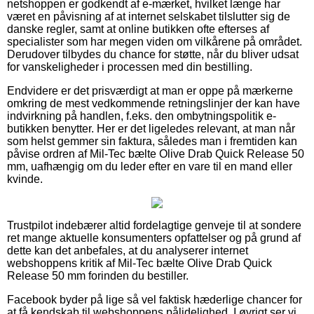
netshoppen er godkendt af e-mærket, hvilket længe har
været en påvisning af at internet selskabet tilslutter sig de
danske regler, samt at online butikken ofte efterses af
specialister som har megen viden om vilkårene på området.
Derudover tilbydes du chance for støtte, når du bliver udsat
for vanskeligheder i processen med din bestilling.
Endvidere er det prisværdigt at man er oppe på mærkerne
omkring de mest vedkommende retningslinjer der kan have
indvirkning på handlen, f.eks. den ombytningspolitik e-
butikken benytter. Her er det ligeledes relevant, at man når
som helst gemmer sin faktura, således man i fremtiden kan
påvise ordren af Mil-Tec bælte Olive Drab Quick Release 50
mm, uafhængig om du leder efter en vare til en mand eller
kvinde.
Trustpilot indebærer altid fordelagtige genveje til at sondere
ret mange aktuelle konsumenters opfattelser og på grund af
dette kan det anbefales, at du analyserer internet
webshoppens kritik af Mil-Tec bælte Olive Drab Quick
Release 50 mm forinden du bestiller.
Facebook byder på lige så vel faktisk hæderlige chancer for
at få kendskab til webshoppens pålidelighed. I øvrigt ser vi