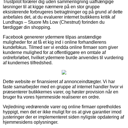
Trustpilot forærer dig uden sammenligning uafhængige
løsninger til at kigge nærmere på en stor gruppe
eksisterende forbrugeres betragtninger og på grund af dette
anbefales det, at du evaluerer internet butikkens kritik af
Lundhags – Stuore Ms Low (Chestnut) forinden du
færdiggør din shopping.
Facebook genererer ydermere tilpas anstændige
muligheder for at få et kig ind i online forhandlerens
kundefokus. Tilmed ser vi endda online firmaer som giver
kunderne mulighed for at offentliggøre en omtale af
ordreforløbet, hvilket ydermere burde anvendes til vurdering
af kundernes tilfredshed.
Dette website er finansieret af annonceindtægter. Vi har
faste samarbejder med en gruppe af internet handler hvor vi
præsenterer butikkernes varer, og høster provision når en
bruger fra vores hjemmeside realiserer en ordre.
Vejledning vedrørende varer og online firmaer opretholdes
hyppigt, men det er ikke muligt for os at give garantier imod
justeringer der er implementeret siden nyligste opdatering af
hjemmesidens oplysninger.