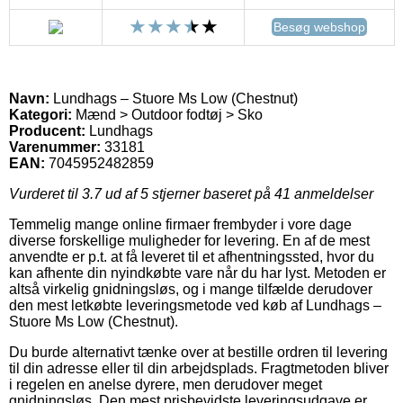
Besøg webshop
Navn:
Lundhags – Stuore Ms Low (Chestnut)
Kategori:
Mænd > Outdoor fodtøj > Sko
Producent:
Lundhags
Varenummer:
33181
EAN:
7045952482859
Vurderet til
3.7
ud af 5 stjerner baseret på
41
anmeldelser
Temmelig mange online firmaer frembyder i vore dage
diverse forskellige muligheder for levering. En af de mest
anvendte er p.t. at få leveret til et afhentningssted, hvor du
kan afhente din nyindkøbte vare når du har lyst. Metoden er
altså virkelig gnidningsløs, og i mange tilfælde derudover
den mest letkøbte leveringsmetode ved køb af Lundhags –
Stuore Ms Low (Chestnut).
Du burde alternativt tænke over at bestille ordren til levering
til din adresse eller til din arbejdsplads. Fragtmetoden bliver
i regelen en anelse dyrere, men derudover meget
gnidningsløs. Den mest prisbevidste leveringsudgave er