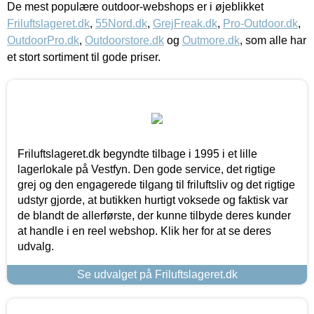
De mest populære outdoor-webshops er i øjeblikket
Friluftslageret.dk
,
55Nord.dk
,
GrejFreak.dk
,
Pro-Outdoor.dk
,
OutdoorPro.dk
,
Outdoorstore.dk
og
Outmore.dk
, som alle har
et stort sortiment til gode priser.
Friluftslageret.dk begyndte tilbage i 1995 i et lille
lagerlokale på Vestfyn. Den gode service, det rigtige
grej og den engagerede tilgang til friluftsliv og det rigtige
udstyr gjorde, at butikken hurtigt voksede og faktisk var
de blandt de allerførste, der kunne tilbyde deres kunder
at handle i en reel webshop. Klik her for at se deres
udvalg.
Se udvalget på Friluftslageret.dk