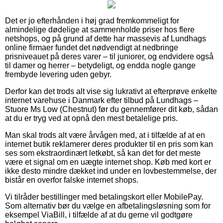
Det er jo efterhånden i høj grad fremkommeligt for
almindelige dødelige at sammenholde priser hos flere
netshops, og på grund af dette har massevis af Lundhags
online firmaer fundet det nødvendigt at nedbringe
prisniveauet på deres varer – til juniorer, og endvidere også
til damer og herrer – betydeligt, og endda nogle gange
frembyde levering uden gebyr.
Derfor kan det trods alt vise sig lukrativt at efterprøve enkelte
internet varehuse i Danmark efter tilbud på Lundhags –
Stuore Ms Low (Chestnut) før du gennemfører dit køb, sådan
at du er tryg ved at opnå den mest betalelige pris.
Man skal trods alt være årvågen med, at i tilfælde af at en
internet butik reklamerer deres produkter til en pris som kan
ses som ekstraordinært letkøbt, så kan det for det meste
være et signal om en uægte internet shop. Køb med kort er
ikke desto mindre dækket ind under en lovbestemmelse, der
bistår en overfor falske internet shops.
Vi tilråder bestillinger med betalingskort eller MobilePay.
Som alternativ bør du vælge en afbetalingsløsning som for
eksempel ViaBill, i tilfælde af at du gerne vil godtgøre