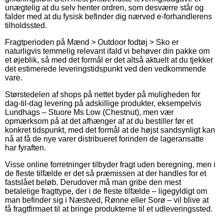
unægtelig at du selv henter ordren, som desværre står og
falder med at du fysisk befinder dig nærved e-forhandlerens
tilholdssted.
Fragtperioden på Mænd > Outdoor fodtøj > Sko er
naturligvis temmelig relevant ifald vi behøver din pakke om
et øjeblik, så med det formål er det altså aktuelt at du tjekker
det estimerede leveringstidspunkt ved den vedkommende
vare.
Størstedelen af shops på nettet byder på muligheden for
dag-til-dag levering på adskillige produkter, eksempelvis
Lundhags – Stuore Ms Low (Chestnut), men vær
opmærksom på at det afhænger af at du bestiller før et
konkret tidspunkt, med det formål at de højst sandsynligt kan
nå at få de nye varer distribueret forinden de lageransatte
har fyraften.
Visse online forretninger tilbyder fragt uden beregning, men i
de fleste tilfælde er det så præmissen at der handles for et
fastslået beløb. Derudover må man gribe den mest
betalelige fragttype, der i de fleste tilfælde – ligegyldigt om
man befinder sig i Næstved, Rønne eller Sorø – vil blive at
få fragtfirmaet til at bringe produkterne til et udleveringssted.