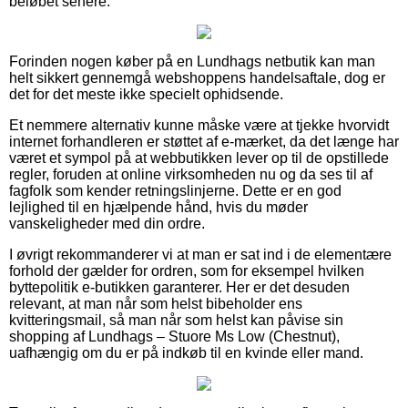
beløbet senere.
Forinden nogen køber på en Lundhags netbutik kan man
helt sikkert gennemgå webshoppens handelsaftale, dog er
det for det meste ikke specielt ophidsende.
Et nemmere alternativ kunne måske være at tjekke hvorvidt
internet forhandleren er støttet af e-mærket, da det længe har
været et sympol på at webbutikken lever op til de opstillede
regler, foruden at online virksomheden nu og da ses til af
fagfolk som kender retningslinjerne. Dette er en god
lejlighed til en hjælpende hånd, hvis du møder
vanskeligheder med din ordre.
I øvrigt rekommanderer vi at man er sat ind i de elementære
forhold der gælder for ordren, som for eksempel hvilken
byttepolitik e-butikken garanterer. Her er det desuden
relevant, at man når som helst bibeholder ens
kvitteringsmail, så man når som helst kan påvise sin
shopping af Lundhags – Stuore Ms Low (Chestnut),
uafhængig om du er på indkøb til en kvinde eller mand.