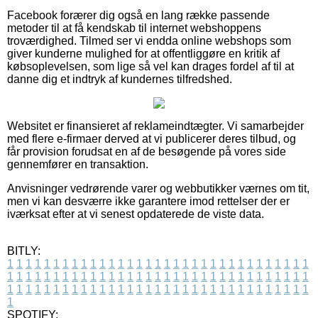
Facebook forærer dig også en lang række passende
metoder til at få kendskab til internet webshoppens
troværdighed. Tilmed ser vi endda online webshops som
giver kunderne mulighed for at offentliggøre en kritik af
købsoplevelsen, som lige så vel kan drages fordel af til at
danne dig et indtryk af kundernes tilfredshed.
Websitet er finansieret af reklameindtægter. Vi samarbejder
med flere e-firmaer derved at vi publicerer deres tilbud, og
får provision forudsat en af de besøgende på vores side
gennemfører en transaktion.
Anvisninger vedrørende varer og webbutikker værnes om tit,
men vi kan desværre ikke garantere imod rettelser der er
iværksat efter at vi senest opdaterede de viste data.
BITLY:
1
1
1
1
1
1
1
1
1
1
1
1
1
1
1
1
1
1
1
1
1
1
1
1
1
1
1
1
1
1
1
1
1
1
1
1
1
1
1
1
1
1
1
1
1
1
1
1
1
1
1
1
1
1
1
1
1
1
1
1
1
1
1
1
1
1
1
1
1
1
1
1
1
1
1
1
1
1
1
1
1
1
1
1
1
1
1
1
1
1
1
1
1
1
1
1
1
1
1
1
SPOTIFY: