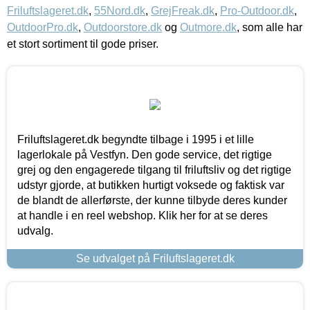
Friluftslageret.dk
,
55Nord.dk
,
GrejFreak.dk
,
Pro-Outdoor.dk
,
OutdoorPro.dk
,
Outdoorstore.dk
og
Outmore.dk
, som alle har
et stort sortiment til gode priser.
Friluftslageret.dk begyndte tilbage i 1995 i et lille
lagerlokale på Vestfyn. Den gode service, det rigtige
grej og den engagerede tilgang til friluftsliv og det rigtige
udstyr gjorde, at butikken hurtigt voksede og faktisk var
de blandt de allerførste, der kunne tilbyde deres kunder
at handle i en reel webshop. Klik her for at se deres
udvalg.
Se udvalget på Friluftslageret.dk