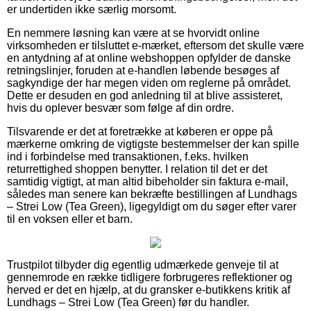
er undertiden ikke særlig morsomt.
En nemmere løsning kan være at se hvorvidt online
virksomheden er tilsluttet e-mærket, eftersom det skulle være
en antydning af at online webshoppen opfylder de danske
retningslinjer, foruden at e-handlen løbende besøges af
sagkyndige der har megen viden om reglerne på området.
Dette er desuden en god anledning til at blive assisteret,
hvis du oplever besvær som følge af din ordre.
Tilsvarende er det at foretrække at køberen er oppe på
mærkerne omkring de vigtigste bestemmelser der kan spille
ind i forbindelse med transaktionen, f.eks. hvilken
returrettighed shoppen benytter. I relation til det er det
samtidig vigtigt, at man altid bibeholder sin faktura e-mail,
således man senere kan bekræfte bestillingen af Lundhags
– Strei Low (Tea Green), ligegyldigt om du søger efter varer
til en voksen eller et barn.
Trustpilot tilbyder dig egentlig udmærkede genveje til at
gennemrode en række tidligere forbrugeres reflektioner og
herved er det en hjælp, at du gransker e-butikkens kritik af
Lundhags – Strei Low (Tea Green) før du handler.