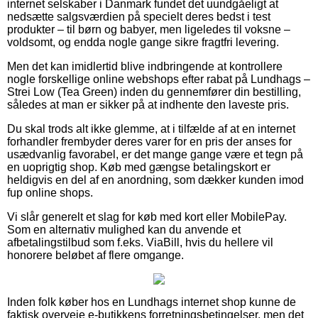
internet selskaber i Danmark fundet det uundgåeligt at
nedsætte salgsværdien på specielt deres bedst i test
produkter – til børn og babyer, men ligeledes til voksne –
voldsomt, og endda nogle gange sikre fragtfri levering.
Men det kan imidlertid blive indbringende at kontrollere
nogle forskellige online webshops efter rabat på Lundhags –
Strei Low (Tea Green) inden du gennemfører din bestilling,
således at man er sikker på at indhente den laveste pris.
Du skal trods alt ikke glemme, at i tilfælde af at en internet
forhandler frembyder deres varer for en pris der anses for
usædvanlig favorabel, er det mange gange være et tegn på
en uoprigtig shop. Køb med gængse betalingskort er
heldigvis en del af en anordning, som dækker kunden imod
fup online shops.
Vi slår generelt et slag for køb med kort eller MobilePay.
Som en alternativ mulighed kan du anvende et
afbetalingstilbud som f.eks. ViaBill, hvis du hellere vil
honorere beløbet af flere omgange.
Inden folk køber hos en Lundhags internet shop kunne de
faktisk overveje e-butikkens forretningsbetingelser, men det