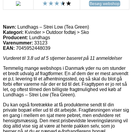
Besøg webshop
Navn:
Lundhags – Strei Low (Tea Green)
Kategori:
Kvinder > Outdoor fodtøj > Sko
Producent:
Lundhags
Varenummer:
33123
EAN:
7045952448039
Vurderet til
3.8
ud af 5 stjerner baseret på
11
anmeldelser
Temmelig mange webshops i Danmark yder nu om stunder
et bredt udvalg af fragtformer. En af dem der er mest anvendt
er p.t. levering til et afhentningssted, og så skal du blot gå
forbi efter varerne når der er tid til det. Fragttypen er jo ret så
let, og oftest tilmed den billigste fragtmulighed ved køb af
Lundhags – Strei Low (Tea Green).
Du kan også foretrække at få produkterne sendt til din
private bopæl eller ud til dit arbejde. Fragtløsningen viser sig
en gang i mellem en sjat mere pebret, men endvidere ret
hensigtsmæssig. Den mest prisbevidste leveringsløsning vil
dog altid vise sig at være at hente pakken selv, som jo
beroer på at du er nærved e-forhandlerens bopæl.