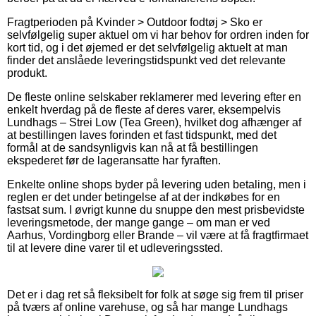
Fragtperioden på Kvinder > Outdoor fodtøj > Sko er
selvfølgelig super aktuel om vi har behov for ordren inden for
kort tid, og i det øjemed er det selvfølgelig aktuelt at man
finder det anslåede leveringstidspunkt ved det relevante
produkt.
De fleste online selskaber reklamerer med levering efter en
enkelt hverdag på de fleste af deres varer, eksempelvis
Lundhags – Strei Low (Tea Green), hvilket dog afhænger af
at bestillingen laves forinden et fast tidspunkt, med det
formål at de sandsynligvis kan nå at få bestillingen
ekspederet før de lageransatte har fyraften.
Enkelte online shops byder på levering uden betaling, men i
reglen er det under betingelse af at der indkøbes for en
fastsat sum. I øvrigt kunne du snuppe den mest prisbevidste
leveringsmetode, der mange gange – om man er ved
Aarhus, Vordingborg eller Brande – vil være at få fragtfirmaet
til at levere dine varer til et udleveringssted.
Det er i dag ret så fleksibelt for folk at søge sig frem til priser
på tværs af online varehuse, og så har mange Lundhags