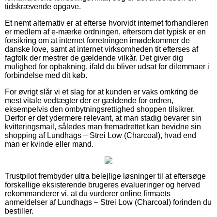
tidskrævende opgave.
Et nemt alternativ er at efterse hvorvidt internet forhandleren
er medlem af e-mærke ordningen, eftersom det typisk er en
forsikring om at internet forretningen imødekommer de
danske love, samt at internet virksomheden tit efterses af
fagfolk der mestrer de gældende vilkår. Det giver dig
mulighed for opbakning, ifald du bliver udsat for dilemmaer i
forbindelse med dit køb.
For øvrigt slår vi et slag for at kunden er vaks omkring de
mest vitale vedtægter der er gældende for ordren,
eksempelvis den ombytningsrettighed shoppen tilsikrer.
Derfor er det ydermere relevant, at man stadig bevarer sin
kvitteringsmail, således man fremadrettet kan bevidne sin
shopping af Lundhags – Strei Low (Charcoal), hvad end
man er kvinde eller mand.
Trustpilot frembyder ultra belejlige løsninger til at eftersøge
forskellige eksisterende brugeres evalueringer og herved
rekommanderer vi, at du vurderer online firmaets
anmeldelser af Lundhags – Strei Low (Charcoal) forinden du
bestiller.