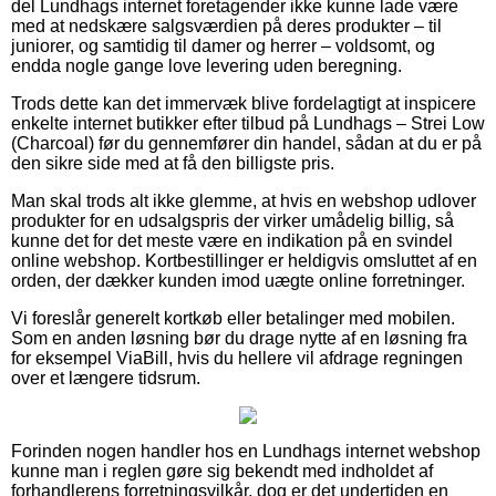
del Lundhags internet foretagender ikke kunne lade være
med at nedskære salgsværdien på deres produkter – til
juniorer, og samtidig til damer og herrer – voldsomt, og
endda nogle gange love levering uden beregning.
Trods dette kan det immervæk blive fordelagtigt at inspicere
enkelte internet butikker efter tilbud på Lundhags – Strei Low
(Charcoal) før du gennemfører din handel, sådan at du er på
den sikre side med at få den billigste pris.
Man skal trods alt ikke glemme, at hvis en webshop udlover
produkter for en udsalgspris der virker umådelig billig, så
kunne det for det meste være en indikation på en svindel
online webshop. Kortbestillinger er heldigvis omsluttet af en
orden, der dækker kunden imod uægte online forretninger.
Vi foreslår generelt kortkøb eller betalinger med mobilen.
Som en anden løsning bør du drage nytte af en løsning fra
for eksempel ViaBill, hvis du hellere vil afdrage regningen
over et længere tidsrum.
Forinden nogen handler hos en Lundhags internet webshop
kunne man i reglen gøre sig bekendt med indholdet af
forhandlerens forretningsvilkår, dog er det undertiden en