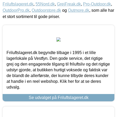
Friluftslageret.dk
,
55Nord.dk
,
GrejFreak.dk
,
Pro-Outdoor.dk
,
OutdoorPro.dk
,
Outdoorstore.dk
og
Outmore.dk
, som alle har
et stort sortiment til gode priser.
Friluftslageret.dk begyndte tilbage i 1995 i et lille
lagerlokale på Vestfyn. Den gode service, det rigtige
grej og den engagerede tilgang til friluftsliv og det rigtige
udstyr gjorde, at butikken hurtigt voksede og faktisk var
de blandt de allerførste, der kunne tilbyde deres kunder
at handle i en reel webshop. Klik her for at se deres
udvalg.
Se udvalget på Friluftslageret.dk