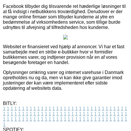
Facebook tilbyder dig tilsvarende ret hæderlige løsninger til
at få indsigt i netbutikkens troværdighed. Derudover er der
mange online firmaer som tilbyder kunderne at ytre en
bedømmelse af virksomhedens service, som tillige burde
udnyttes til afvejning af tilfredsheden hos kunderne.
Websitet er finansieret ved hjælp af annoncer. Vi har et fast
samarbejde med en stribe e-butikker hvor vi formidler
butikkernes varer, og indtjener provision når en af vores
besøgende foretager en handel.
Oplysninger omkring varer og internet varehuse i Danmark
opretholdes nu og da, men vi kan ikke give garantier imod
justeringer der kan være implementeret efter sidste
opdatering af websitets data.
BITLY:
1
1
1
1
1
1
1
1
1
1
1
1
1
1
1
1
1
1
1
1
1
1
1
1
1
1
1
1
1
1
1
1
1
1
1
1
1
1
1
1
1
1
1
1
1
1
1
1
1
1
1
1
1
1
1
1
1
1
1
1
1
1
1
1
1
1
1
1
1
1
1
1
1
1
1
1
1
1
1
1
1
1
1
1
1
1
1
1
1
1
1
1
1
1
1
1
1
1
1
1
SPOTIFY: