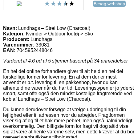
Besøg webshop
Navn:
Lundhags – Strei Low (Charcoal)
Kategori:
Kvinder > Outdoor fodtøj > Sko
Producent:
Lundhags
Varenummer:
33081
EAN:
7045952448046
Vurderet til
4.6
ud af 5 stjerner baseret på
34
anmeldelser
En hel del online forhandlere giver til alt held en hel del
forskellige former for levering. En af dem der er mest
anvendt er p.t. levering til en pakkeshop, hvor du kan
afhente dine varer når du har tid. Leveringstypen er jo yderst
smart, samt ofte også den mindst kostelige fragtmetode ved
køb af Lundhags – Strei Low (Charcoal).
Du kunne derudover forsøge at vælge udbringning til din
lejlighed eller til adressen hvor du arbejder. Fragtformen
viser sig af og til et hak mere pebret, men også ualmindeligt
overkommelig. Den billigste form for fragt vil dog altid vise
sig at være at hente varerne selv, men dette kræver at du bor
nærved webbutikkens tilholdssted.