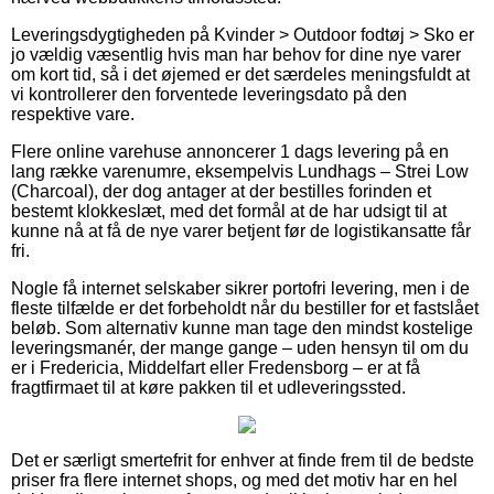
Leveringsdygtigheden på Kvinder > Outdoor fodtøj > Sko er
jo vældig væsentlig hvis man har behov for dine nye varer
om kort tid, så i det øjemed er det særdeles meningsfuldt at
vi kontrollerer den forventede leveringsdato på den
respektive vare.
Flere online varehuse annoncerer 1 dags levering på en
lang række varenumre, eksempelvis Lundhags – Strei Low
(Charcoal), der dog antager at der bestilles forinden et
bestemt klokkeslæt, med det formål at de har udsigt til at
kunne nå at få de nye varer betjent før de logistikansatte får
fri.
Nogle få internet selskaber sikrer portofri levering, men i de
fleste tilfælde er det forbeholdt når du bestiller for et fastslået
beløb. Som alternativ kunne man tage den mindst kostelige
leveringsmanér, der mange gange – uden hensyn til om du
er i Fredericia, Middelfart eller Fredensborg – er at få
fragtfirmaet til at køre pakken til et udleveringssted.
Det er særligt smertefrit for enhver at finde frem til de bedste
priser fra flere internet shops, og med det motiv har en hel