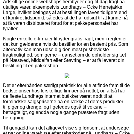
Adskillige online webshops frembyder dag-til-dag fragt på
utallige varer, eksempelvis Lundhags – Ocke Herrejakke
Large, hvilket betinges af at bestillingen laves tidligere end
et konkret tidspunkt, således at de har udsigt til at kunne nå
at få varen distribueret forud for at pakkepersonalet har
fyraften.
Nogle enkelte e-firmaer tilbyder gratis fragt, men i reglen er
det kun gældende hvis du bestiller for en bestemt pris. Som
alternativ kan man udse dig den mest prisbevidste
fragtmulighed, som gerne – uanset om du opholder sig tæt
på Næstved, Middelfart eller Støvring – er at få leveret din
bestilling til en pakkeshop.
Det er efterhånden særligt praktisk for alle at finde frem til de
bedste priser hos forskellige firmaer på nettet, og altså har
de fleste Lundhags internet butikker været nødt til at
formindske salgspriserne på en række af deres produkter –
til piger og drenge, og ligeledes også til voksne –
betragteligt, og endda nogle gange præstere fragt uden
beregning.
Til gengæld kan det alligevel vise sig lønsomt at undersøge
et par online varehuse efter rabatkoder på Lundhags – Ocke