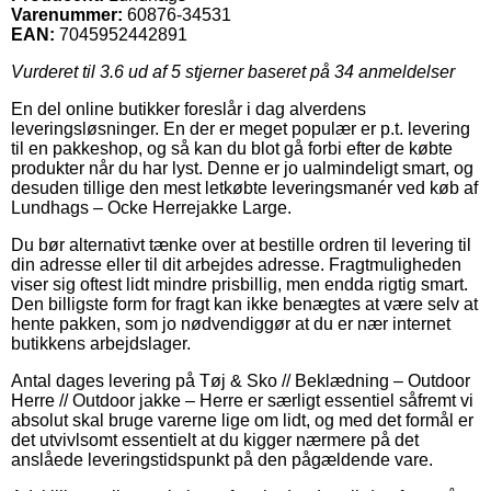
Varenummer:
60876-34531
EAN:
7045952442891
Vurderet til
3.6
ud af 5 stjerner baseret på
34
anmeldelser
En del online butikker foreslår i dag alverdens
leveringsløsninger. En der er meget populær er p.t. levering
til en pakkeshop, og så kan du blot gå forbi efter de købte
produkter når du har lyst. Denne er jo ualmindeligt smart, og
desuden tillige den mest letkøbte leveringsmanér ved køb af
Lundhags – Ocke Herrejakke Large.
Du bør alternativt tænke over at bestille ordren til levering til
din adresse eller til dit arbejdes adresse. Fragtmuligheden
viser sig oftest lidt mindre prisbillig, men endda rigtig smart.
Den billigste form for fragt kan ikke benægtes at være selv at
hente pakken, som jo nødvendiggør at du er nær internet
butikkens arbejdslager.
Antal dages levering på Tøj & Sko // Beklædning – Outdoor
Herre // Outdoor jakke – Herre er særligt essentiel såfremt vi
absolut skal bruge varerne lige om lidt, og med det formål er
det utvivlsomt essentielt at du kigger nærmere på det
anslåede leveringstidspunkt på den pågældende vare.