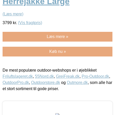
Herrejakke Large
(Læs mere)
3799
kr.
(Vis fragtpris)
Læs mere »
Køb nu »
De mest populære outdoor-webshops er i øjeblikket
Friluftslageret.dk
,
55Nord.dk
,
GrejFreak.dk
,
Pro-Outdoor.dk
,
OutdoorPro.dk
,
Outdoorstore.dk
og
Outmore.dk
, som alle har
et stort sortiment til gode priser.