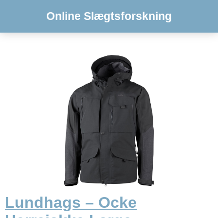
Online Slægtsforskning
Lundhags – Ocke