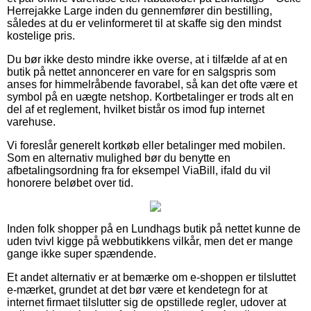
Herrejakke Large inden du gennemfører din bestilling,
således at du er velinformeret til at skaffe sig den mindst
kostelige pris.
Du bør ikke desto mindre ikke overse, at i tilfælde af at en
butik på nettet annoncerer en vare for en salgspris som
anses for himmelråbende favorabel, så kan det ofte være et
symbol på en uægte netshop. Kortbetalinger er trods alt en
del af et reglement, hvilket bistår os imod fup internet
varehuse.
Vi foreslår generelt kortkøb eller betalinger med mobilen.
Som en alternativ mulighed bør du benytte en
afbetalingsordning fra for eksempel ViaBill, ifald du vil
honorere beløbet over tid.
Inden folk shopper på en Lundhags butik på nettet kunne de
uden tvivl kigge på webbutikkens vilkår, men det er mange
gange ikke super spændende.
Et andet alternativ er at bemærke om e-shoppen er tilsluttet
e-mærket, grundet at det bør være et kendetegn for at
internet firmaet tilslutter sig de opstillede regler, udover at