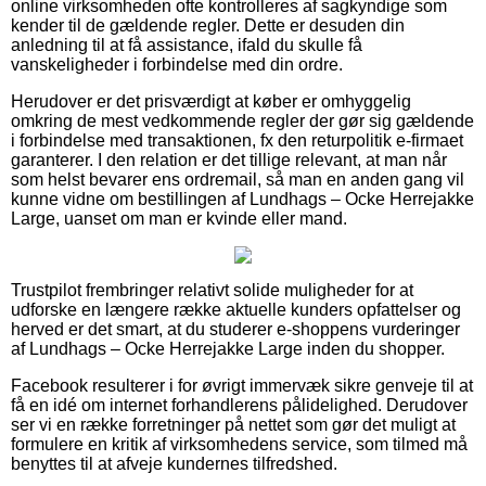
online virksomheden ofte kontrolleres af sagkyndige som
kender til de gældende regler. Dette er desuden din
anledning til at få assistance, ifald du skulle få
vanskeligheder i forbindelse med din ordre.
Herudover er det prisværdigt at køber er omhyggelig
omkring de mest vedkommende regler der gør sig gældende
i forbindelse med transaktionen, fx den returpolitik e-firmaet
garanterer. I den relation er det tillige relevant, at man når
som helst bevarer ens ordremail, så man en anden gang vil
kunne vidne om bestillingen af Lundhags – Ocke Herrejakke
Large, uanset om man er kvinde eller mand.
Trustpilot frembringer relativt solide muligheder for at
udforske en længere række aktuelle kunders opfattelser og
herved er det smart, at du studerer e-shoppens vurderinger
af Lundhags – Ocke Herrejakke Large inden du shopper.
Facebook resulterer i for øvrigt immervæk sikre genveje til at
få en idé om internet forhandlerens pålidelighed. Derudover
ser vi en række forretninger på nettet som gør det muligt at
formulere en kritik af virksomhedens service, som tilmed må
benyttes til at afveje kundernes tilfredshed.