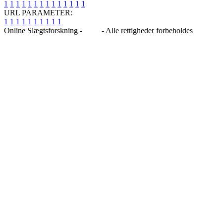
1
1
1
1
1
1
1
1
1
1
1
1
1
1
URL PARAMETER:
1
1
1
1
1
1
1
1
1
1
Online Slægtsforskning -
Blog
- Alle rettigheder forbeholdes