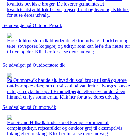
kvalitets bevidste bruger. De leverer gennemtestet
kvalitetsudstyr til friluftslivet, rejser, fritid og hverdag. Klik her
for at se deres udvalg.
Se udvalget på OutdoorPro.dk
Hos Outdoorstore.dk tilbyder de et stort udvalg af beklædning,
telte, soveposer, kogegrej og udstyr som kan løfte din næste tur
til nye højder. Klik her for at se deres udvalg.
Se udvalget på Outdoorstore.dk
På Outmore.dk har de alt, hvad du skal bruge til små og store
outdoor oplevelser, om du så skal på vandretur i Norges barske
natur, en cykeltur op af Himmelbjerget eller sove under åben
himmel en lys sommernat. Klik her for at se deres udvalg.
Se udvalget på Outmore.dk
Hos ScandiHills.dk finder du et kæmpe sortiment af
campingudstyr, rejseartikler og outdoor grej til eksempelvis
hiking eller trekking. Klik her for at se deres udvalg.