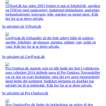
55Nord.dk har siden 2003 hjulpet et utal af friluftsfolk, spejdere
og FDFere med outdoorgrej, funktionel beklædning, uniformer,
forbundsskjorter, logovarer, telte, mærker og meget mere. Klik
her for at se deres udvalg.
Se udvalget på 55Nord.dk
GrejFreak.dk forhandler alt det fede udstyr både til outdoor,
spejder, friluftsliv, skydesport, træning, militær, jagt, politi og
vagt. Klik her for at se deres udvalg.
Se udvalget på GrejFreak.dk
Pro-Outdoor.dk startede som en lille butik der hed Lystfiskeren,
som i efteråret 2014 skiftede navn til Pro Outdoor. Navneskiftet
var en stor og svær beslutning, men det nye navn repræsenterer
langt bedre det sortiment, butikken igennem en årrække har
udvidet sig til at indeholde. Klik her for at se deres udvalg.
Se udvalget på Pro-Outdoor.dk
Hos OutdoorPro.dk finder du beklædning og udstyr til den