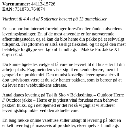
Varenummer:
44113-15726
EAN:
7318731764874
Vurderet til
4.4
ud af 5 stjerner baseret på
13
anmeldelser
En stor portion internet forretninger foreslår efterhånden alverdens
leveringsløsninger. En af de mest anvendte er for nærværende
afhentningssteder, og så kan du blot hente din pakke på et selvvalgt
tidspunkt. Fragtformen er altså særligt fleksibel, og tit også den mest
betalelige fragttype ved køb af Lundhags – Makke Pro Jakke XL
Grøn / Grå.
Du kunne ligeledes vælge at få varerne leveret til dit hus eller til din
arbejdsplads. Fragtmetoden viser sig tit en kende dyrere, men til
gengæld ret problemfri. Den mindst kostelige leveringsmanér vil
dog utvivlsomt være at du selv henter pakken, som jo beroer på at
du lever nær webbutikkens adresse.
Antal dages levering på Tøj & Sko // Beklædning – Outdoor Herre
// Outdoor jakke – Herre er jo yderst vital forudsat man behøver
pakken fluks, og i det øjemed er det ret så vigtigt at vi studerer
leveringstidspunktet ved den aktuelle vare.
En lang række online varehuse stiller udsigt til levering på blot en
enkelt hverdag på massevis af produkter, eksempelvis Lundhags –