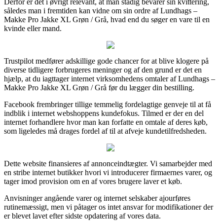
Derfor er det i øvrigt relevant, at man stadig bevarer sin kvittering,
således man i fremtiden kan vidne om sin ordre af Lundhags –
Makke Pro Jakke XL Grøn / Grå, hvad end du søger en vare til en
kvinde eller mand.
Trustpilot medfører adskillige gode chancer for at blive klogere på
diverse tidligere forbrugeres meninger og af den grund er det en
hjælp, at du iagttager internet virksomhedens omtaler af Lundhags –
Makke Pro Jakke XL Grøn / Grå før du lægger din bestilling.
Facebook frembringer tillige temmelig fordelagtige genveje til at få
indblik i internet webshoppens kundefokus. Tilmed er der en del
internet forhandlere hvor man kan forfatte en omtale af deres køb,
som ligeledes må drages fordel af til at afveje kundetilfredsheden.
Dette website finansieres af annonceindtægter. Vi samarbejder med
en stribe internet butikker hvori vi introducerer firmaernes varer, og
tager imod provision om en af vores brugere laver et køb.
Anvisninger angående varer og internet selskaber ajourføres
rutinemæssigt, men vi påtager os intet ansvar for modifikationer der
er blevet lavet efter sidste opdatering af vores data.