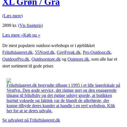
XL Grøn / Grå
(Læs mere)
2899
kr.
(Vis fragtpris)
Læs mere »
Køb nu »
De mest populære outdoor-webshops er i øjeblikket
Friluftslageret.dk
,
55Nord.dk
,
GrejFreak.dk
,
Pro-Outdoor.dk
,
OutdoorPro.dk
,
Outdoorstore.dk
og
Outmore.dk
, som alle har et
stort sortiment til gode priser.
Friluftslageret.dk begyndte tilbage i 1995 i et lille lagerlokale på
Vestfyn. Den gode service, det rigtige grej og den engagerede
tilgang til friluftsliv og det rigtige udstyr gjorde, at butikken
hurtigt voksede og faktisk var de blandt de allerførste, der
kunne tilbyde deres kunder at handle i en reel webshop. Klik
her for at se deres udvalg.
Se udvalget på Friluftslageret.dk