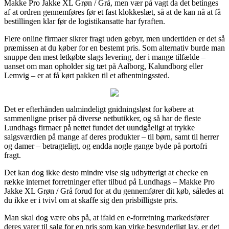
Makke Pro Jakke XL Grøn / Grå, men vær på vagt da det betinges
af at ordren gennemføres før et fast klokkeslæt, så at de kan nå at få
bestillingen klar før de logistikansatte har fyraften.
Flere online firmaer sikrer fragt uden gebyr, men undertiden er det så
præmissen at du køber for en bestemt pris. Som alternativ burde man
snuppe den mest letkøbte slags levering, der i mange tilfælde –
uanset om man opholder sig tæt på Aalborg, Kalundborg eller
Lemvig – er at få kørt pakken til et afhentningssted.
Det er efterhånden ualmindeligt gnidningsløst for købere at
sammenligne priser på diverse netbutikker, og så har de fleste
Lundhags firmaer på nettet fundet det uundgåeligt at trykke
salgsværdien på mange af deres produkter – til børn, samt til herrer
og damer – betragteligt, og endda nogle gange byde på portofri
fragt.
Det kan dog ikke desto mindre vise sig udbytterigt at checke en
række internet forretninger efter tilbud på Lundhags – Makke Pro
Jakke XL Grøn / Grå forud for at du gennemfører dit køb, således at
du ikke er i tvivl om at skaffe sig den prisbilligste pris.
Man skal dog være obs på, at ifald en e-forretning markedsfører
deres varer til salg for en pris som kan virke besynderligt lav, er det