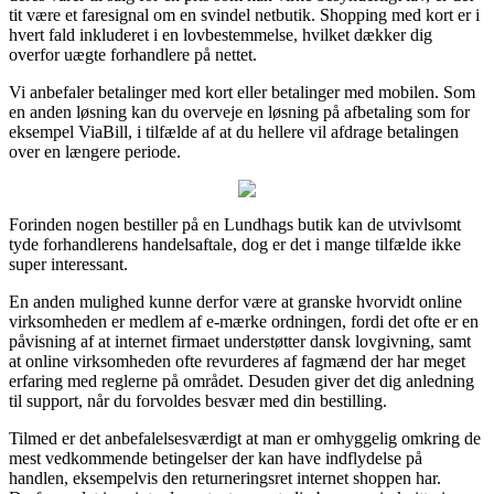
tit være et faresignal om en svindel netbutik. Shopping med kort er i
hvert fald inkluderet i en lovbestemmelse, hvilket dækker dig
overfor uægte forhandlere på nettet.
Vi anbefaler betalinger med kort eller betalinger med mobilen. Som
en anden løsning kan du overveje en løsning på afbetaling som for
eksempel ViaBill, i tilfælde af at du hellere vil afdrage betalingen
over en længere periode.
Forinden nogen bestiller på en Lundhags butik kan de utvivlsomt
tyde forhandlerens handelsaftale, dog er det i mange tilfælde ikke
super interessant.
En anden mulighed kunne derfor være at granske hvorvidt online
virksomheden er medlem af e-mærke ordningen, fordi det ofte er en
påvisning af at internet firmaet understøtter dansk lovgivning, samt
at online virksomheden ofte revurderes af fagmænd der har meget
erfaring med reglerne på området. Desuden giver det dig anledning
til support, når du forvoldes besvær med din bestilling.
Tilmed er det anbefalelsesværdigt at man er omhyggelig omkring de
mest vedkommende betingelser der kan have indflydelse på
handlen, eksempelvis den returneringsret internet shoppen har.