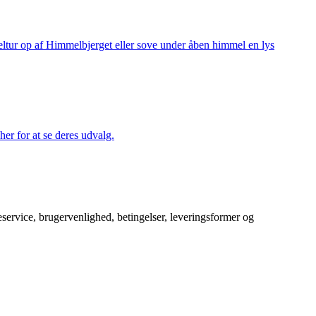
keltur op af Himmelbjerget eller sove under åben himmel en lys
her for at se deres udvalg.
service, brugervenlighed, betingelser, leveringsformer og