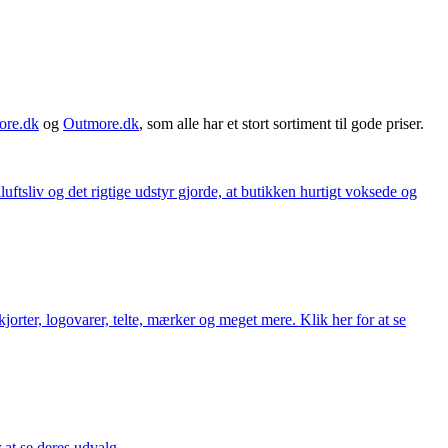
ore.dk
og
Outmore.dk
, som alle har et stort sortiment til gode priser.
iluftsliv og det rigtige udstyr gjorde, at butikken hurtigt voksede og
orter, logovarer, telte, mærker og meget mere. Klik her for at se
r at se deres udvalg.