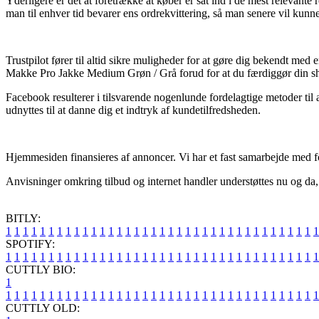
Yderligere er det at foretrække at køber er sat ind i de mest relevante 
man til enhver tid bevarer ens ordrekvittering, så man senere vil k
Trustpilot fører til altid sikre muligheder for at gøre dig bekendt m
Makke Pro Jakke Medium Grøn / Grå forud for at du færdiggør din s
Facebook resulterer i tilsvarende nogenlunde fordelagtige metoder ti
udnyttes til at danne dig et indtryk af kundetilfredsheden.
Hjemmesiden finansieres af annoncer. Vi har et fast samarbejde med fors
Anvisninger omkring tilbud og internet handler understøttes nu og da, 
BITLY:
1
1
1
1
1
1
1
1
1
1
1
1
1
1
1
1
1
1
1
1
1
1
1
1
1
1
1
1
1
1
1
1
1
1
1
1
1
SPOTIFY:
1
1
1
1
1
1
1
1
1
1
1
1
1
1
1
1
1
1
1
1
1
1
1
1
1
1
1
1
1
1
1
1
1
1
1
1
1
CUTTLY BIO:
1
1
1
1
1
1
1
1
1
1
1
1
1
1
1
1
1
1
1
1
1
1
1
1
1
1
1
1
1
1
1
1
1
1
1
1
1
1
CUTTLY OLD: