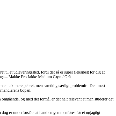
il et udleveringssted, fordi det så er super fleksibelt for dig at
undhags – Makke Pro Jakke Medium Grøn / Grå.
llem en tak mere pebret, men samtidig særligt problemfri. Den mest
orhandlerens bopæl.
 omgående, og med det formål er det helt relevant at man studerer det
dog er underforstået at handlen gemmenføres før et nøjagtigt