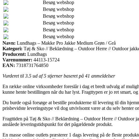
Besøg webshop
Besøg webshop
Besøg webshop
Besøg webshop
Besøg webshop
Besøg webshop
Navn:
Lundhags – Makke Pro Jakke Medium Grøn / Grå
Kategori:
Tøj & Sko // Beklædning – Outdoor Herre // Outdoor jakk
Producent:
Lundhags
Varenummer:
44113-15724
EAN:
7318731764850
Vurderet til
3.5
ud af 5 stjerner baseret på
41
anmeldelser
En række online virksomheder foreslår i dag et bredt udvalg af mulighed
kunne hente bestillingen når du har lyst. Fragttypen er jo ret smart
Du burde også forsøge at bestille produkterne til levering til din hje
prisbevidste leveringstype vil dog utvivlsomt være at du selv henter
Fragttiden på Tøj & Sko // Beklædning – Outdoor Herre // Outdoor jak
anslåede leveringstidspunkt for det pågældende produkt.
En masse online outlets præsterer 1 dags levering på de fleste prod