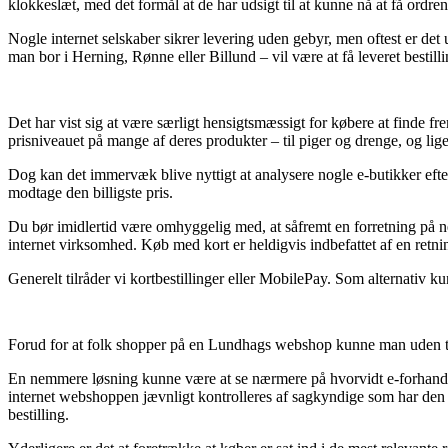
klokkeslæt, med det formål at de har udsigt til at kunne nå at få ordr
Nogle internet selskaber sikrer levering uden gebyr, men oftest er det 
man bor i Herning, Rønne eller Billund – vil være at få leveret bestilli
Det har vist sig at være særligt hensigtsmæssigt for købere at finde frem
prisniveauet på mange af deres produkter – til piger og drenge, og lig
Dog kan det immervæk blive nyttigt at analysere nogle e-butikker eft
modtage den billigste pris.
Du bør imidlertid være omhyggelig med, at såfremt en forretning på nett
internet virksomhed. Køb med kort er heldigvis indbefattet af en retni
Generelt tilråder vi kortbestillinger eller MobilePay. Som alternativ k
Forud for at folk shopper på en Lundhags webshop kunne man uden tviv
En nemmere løsning kunne være at se nærmere på hvorvidt e-forhandle
internet webshoppen jævnligt kontrolleres af sagkyndige som har den
bestilling.