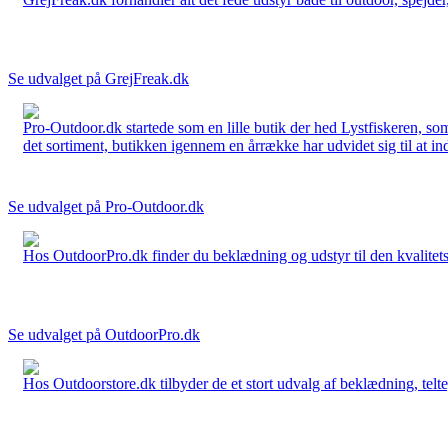
Se udvalget på GrejFreak.dk
Pro-Outdoor.dk startede som en lille butik der hed Lystfiskeren, so
det sortiment, butikken igennem en årrække har udvidet sig til at in
Se udvalget på Pro-Outdoor.dk
Hos OutdoorPro.dk finder du beklædning og udstyr til den kvalitets bev
Se udvalget på OutdoorPro.dk
Hos Outdoorstore.dk tilbyder de et stort udvalg af beklædning, telte,