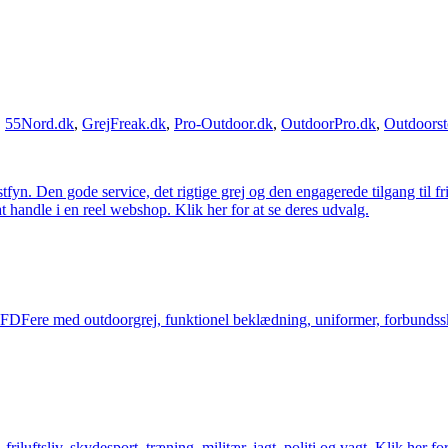
,
55Nord.dk
,
GrejFreak.dk
,
Pro-Outdoor.dk
,
OutdoorPro.dk
,
Outdoorst
estfyn. Den gode service, det rigtige grej og den engagerede tilgang til fr
at handle i en reel webshop. Klik her for at se deres udvalg.
og FDFere med outdoorgrej, funktionel beklædning, uniformer, forbundsskj
friluftsliv, skydesport, træning, militær, jagt, politi og vagt. Klik her fo