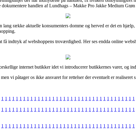
retningslinjer der har indflydelse på handlen, fx hvilken ombytningsret ne
unne dokumentere handlen af Lundhags – Makke Pro Jakke Medium Grøn /
ed en lang række aktuelle konsumenters domme og herved er det en hjælp
hopping.
l at få indtryk af webshoppens troværdighed. Her ses endda online web
kellige internet butikker idet vi introducerer butikkernes varer, og ind
men vi påtager os ikke ansvaret for rettelser der eventuelt er realisere
1
1
1
1
1
1
1
1
1
1
1
1
1
1
1
1
1
1
1
1
1
1
1
1
1
1
1
1
1
1
1
1
1
1
1
1
1
1
1
1
1
1
1
1
1
1
1
1
1
1
1
1
1
1
1
1
1
1
1
1
1
1
1
1
1
1
1
1
1
1
1
1
1
1
1
1
1
1
1
1
1
1
1
1
1
1
1
1
1
1
1
1
1
1
1
1
1
1
1
1
1
1
1
1
1
1
1
1
1
1
1