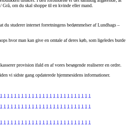
tbutikken tilsikrer. I den forbindelse er det samtidig afgørende, at
 Grå, om du skal shoppe til en kvinde eller mand.
, at du studerer internet forretningens bedømmelser af Lundhags –
shops hvor man kan give en omtale af deres køb, som ligeledes burde
kasserer provision ifald en af vores besøgende realiserer en ordre.
t siden vi sidste gang opdaterede hjemmesidens informationer.
1
1
1
1
1
1
1
1
1
1
1
1
1
1
1
1
1
1
1
1
1
1
1
1
1
1
1
1
1
1
1
1
1
1
1
1
1
1
1
1
1
1
1
1
1
1
1
1
1
1
1
1
1
1
1
1
1
1
1
1
1
1
1
1
1
1
1
1
1
1
1
1
1
1
1
1
1
1