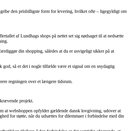
ribe den prisbilligste form for levering, hvilket ofte – ligegyldigt om
flertallet af Lundhags shops på nettet set sig nødsaget til at nedsætte
ning.
diggør din shopping, således at du er usvigeligt sikker på at
k god, så er det i nogle tilfælde være et signal om en snydagtig
norere regningen over et længere tidsrum.
skrævende projekt.
g om at webshoppen opfylder gældende dansk lovgivning, udover at
d for støtte, når du udsættes for dilemmaer i forbindelse med din