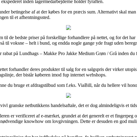
en ekspederet inden lagermedarbejderne holder fyraften.
under betingelse af at der købes for en præcis sum. Alternativt skal man g
ngen til et afhentningssted.
 til de bedste priser på forskellige forhandlere på nettet, og for det har 
eså til voksne – helt i bund, og endda nogle gange yde fragt uden bereg
er rabat på Lundhags – Makke Pro Jakke Medium Grøn / Grå inden du fær
et forhandler deres produkter til salg for en salgspris der virker utopis
ngslinje, der bistår køberen imod fup internet webshops.
unne du bruge et afdragstilbud som f.eks. ViaBill, når du hellere vil ho
l granske netbutikkens handelsaftale, det er dog almindeligvis et tid
ren er verificeret af e-mærket, grundet at det generelt er et fingerpe
 nødvendige knowhow om lovgivningen. Dette er desuden en god mulighe