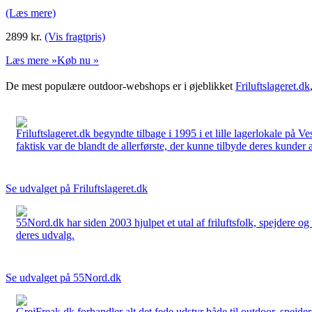
(Læs mere)
2899
kr.
(Vis fragtpris)
Læs mere »
Køb nu »
De mest populære outdoor-webshops er i øjeblikket
Friluftslageret.dk
Friluftslageret.dk begyndte tilbage i 1995 i et lille lagerlokale på V
faktisk var de blandt de allerførste, der kunne tilbyde deres kunder 
Se udvalget på Friluftslageret.dk
55Nord.dk har siden 2003 hjulpet et utal af friluftsfolk, spejdere 
deres udvalg.
Se udvalget på 55Nord.dk
GrejFreak.dk forhandler alt det fede udstyr både til outdoor, spejder, 