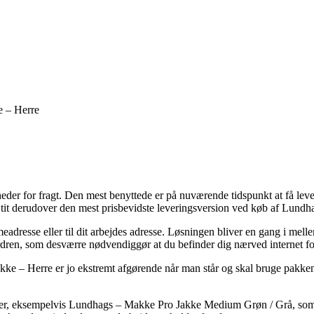
e – Herre
er for fragt. Den mest benyttede er på nuværende tidspunkt at få leveret t
, og tit derudover den mest prisbevidste leveringsversion ved køb af L
mmeadresse eller til dit arbejdes adresse. Løsningen bliver en gang i me
 ordren, som desværre nødvendiggør at du befinder dig nærved internet f
ke – Herre er jo ekstremt afgørende når man står og skal bruge pakken
ukter, eksempelvis Lundhags – Makke Pro Jakke Medium Grøn / Grå, som 