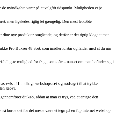
e de nyindkøbte varer på et valgfrit tidspunkt. Muligheden er jo
ebret, men ligeledes rigtig let gængelig. Den mest letkøbte
 dine nye produkter omgående, og derfor er det rigtig klogt at man
Makke Pro Bukser 48 Sort, som imidlertid står og falder med at du når
sbilligste mulighed for fragt, som ofte – uanset om man befinder sig i
 massevis af Lundhags webshops set sig nødsaget til at trykke
den gebyr.
u gennemfører dit køb, sådan at man er tryg ved at antage den
e, så burde det for det meste være et tegn på en fup internet webshop.