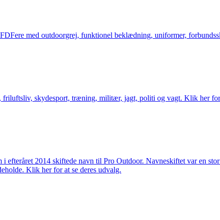
og FDFere med outdoorgrej, funktionel beklædning, uniformer, forbundsskj
friluftsliv, skydesport, træning, militær, jagt, politi og vagt. Klik her fo
m i efteråret 2014 skiftede navn til Pro Outdoor. Navneskiftet var en st
deholde. Klik her for at se deres udvalg.