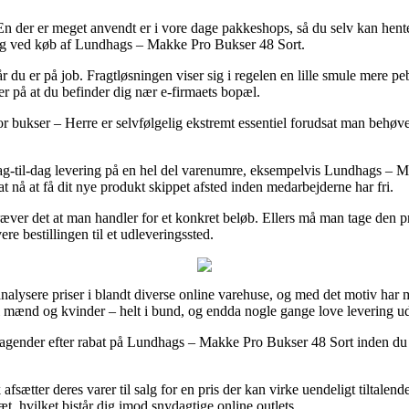
 En der er meget anvendt er i vore dage pakkeshops, så du selv kan hent
ring ved køb af Lundhags – Makke Pro Bukser 48 Sort.
år du er på job. Fragtløsningen viser sig i regelen en lille smule mere p
er på at du befinder dig nær e-firmaets bopæl.
bukser – Herre er selvfølgelig ekstremt essentiel forudsat man behøver
r dag-til-dag levering på en hel del varenumre, eksempelvis Lundhags – 
 at nå at få dit nye produkt skippet afsted inden medarbejderne har fri.
er det at man handler for et konkret beløb. Ellers må man tage den pri
re bestillingen til et udleveringssted.
analysere priser i blandt diverse online varehuse, og med det motiv har
til mænd og kvinder – helt i bund, og endda nogle gange love levering u
foretagender efter rabat på Lundhags – Makke Pro Bukser 48 Sort inden d
ætter deres varer til salg for en pris der kan virke uendeligt tiltalend
æt, hvilket bistår dig imod snydagtige online outlets.