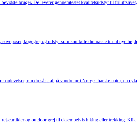
idste bruger. De leverer gennemtestet kvalitetsudstyr til friluftslivet, 
 soveposer, kogegrej og udstyr som kan løfte din næste tur til nye højde
or oplevelser, om du så skal på vandretur i Norges barske natur, en cy
jseartikler og outdoor grej til eksempelvis hiking eller trekking. Klik 