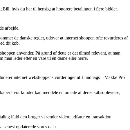
ll, hvis du har til hensigt at honorere betalingen i flere bidder.
de arbejde.
kommer de danske regler, udover at internet shoppen ofte revurderes af
ed dit køb.
shoppen anvender. På grund af dette er det tilmed relevant, at man
man leder efter en vare til en dame eller herre.
 du studerer internet webshoppens vurderinger af Lundhags – Makke Pro
elskaber hvor kunder kan meddele en omtale af deres købsoplevelse,
aling ifald den bruger vi sender videre udfører en transaktion.
vi senest opdaterede vores data.