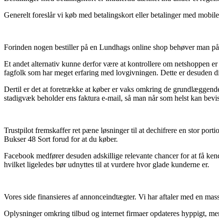
Generelt foreslår vi køb med betalingskort eller betalinger med mobile
Forinden nogen bestiller på en Lundhags online shop behøver man på e
Et andet alternativ kunne derfor være at kontrollere om netshoppen er
fagfolk som har meget erfaring med lovgivningen. Dette er desuden din
Dertil er det at foretrække at køber er vaks omkring de grundlæggende
stadigvæk beholder ens faktura e-mail, så man når som helst kan bevi
Trustpilot fremskaffer ret pæne løsninger til at dechifrere en stor p
Bukser 48 Sort forud for at du køber.
Facebook medfører desuden adskillige relevante chancer for at få kend
hvilket ligeledes bør udnyttes til at vurdere hvor glade kunderne er.
Vores side finansieres af annonceindtægter. Vi har aftaler med en masse
Oplysninger omkring tilbud og internet firmaer opdateres hyppigt, men v