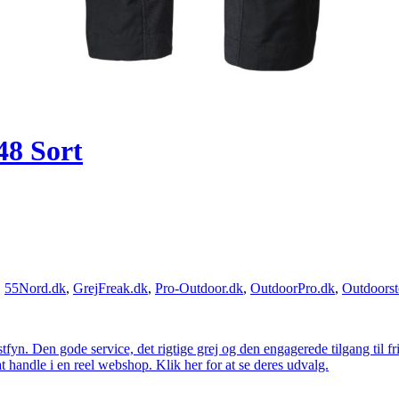
48 Sort
,
55Nord.dk
,
GrejFreak.dk
,
Pro-Outdoor.dk
,
OutdoorPro.dk
,
Outdoorst
estfyn. Den gode service, det rigtige grej og den engagerede tilgang til fr
at handle i en reel webshop. Klik her for at se deres udvalg.