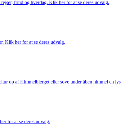
rejser, fritid og hverdag. Klik her for at se deres udvalg.
r. Klik her for at se deres udvalg.
keltur op af Himmelbjerget eller sove under åben himmel en lys
her for at se deres udvalg.