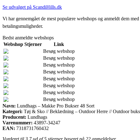
Se udvalget på ScandiHills.dk
Vi har gennemgået de mest populære webshops og anmeldt dem med stjern
betalingsmuligheder.
Bedst anmeldte webshops
Webshop
Stjerner
Link
Besøg webshop
Besøg webshop
Besøg webshop
Besøg webshop
Besøg webshop
Besøg webshop
Besøg webshop
Besøg webshop
Navn:
Lundhags – Makke Pro Bukser 48 Sort
Kategori:
Tøj & Sko // Beklædning – Outdoor Herre // Outdoor buks
Producent:
Lundhags
Varenummer:
43897-34247
EAN:
7318731760432
Vurderet til
3.7
ud af 5 stjerner baseret på
22
anmeldelser