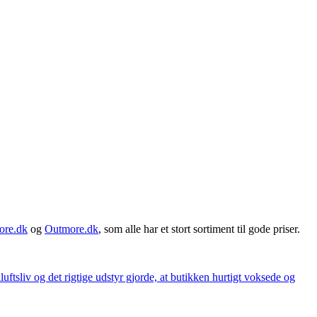
ore.dk
og
Outmore.dk
, som alle har et stort sortiment til gode priser.
iluftsliv og det rigtige udstyr gjorde, at butikken hurtigt voksede og