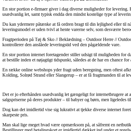
En stor portion e-firmaer giver i dag diverse muligheder for levering.
usædvanlig let, samt typisk endda den mindst kostelige type af leve
Du kan ydermere påtænke at få ordren bragt til din lejlighed eller til n
leveringsmodel er uden tvivl at hente varerne selv, som desværre bero
Fragtperioden på Tøj & Sko // Beklædning – Outdoor Herre // Outdoor 
kontrollerer den anslåede leveringstid ved den pågældende vare.
En stor portion internet foretagender stiller udsigt til muligheden fo
at bestille inden et nøjagtigt tidspunkt, således at de har en chance for
En række online webshops yder fragt uden beregning, men oftest afkræv
Kolding, Solrød Strand eller Slangerup – er at få fragtmanden til at leve
Det er jo efterhånden usædvanlig let gængeligt for internetbrugere at 
salgspriserne på deres produkter – til babyer og børn, men ligeledes 
Dog kan det imidlertid vise sig lukrativt at tjekke diverse internet 
skarpeste pris.
Man skal lige meget hvad være opmærksom på, at såfremt en netbutik afs
Bestillinger med betalingskort er imidlertid dækket ind under et regels