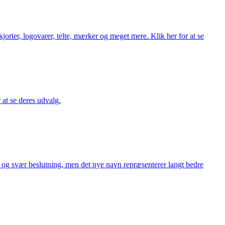
orter, logovarer, telte, mærker og meget mere. Klik her for at se
r at se deres udvalg.
or og svær beslutning, men det nye navn repræsenterer langt bedre