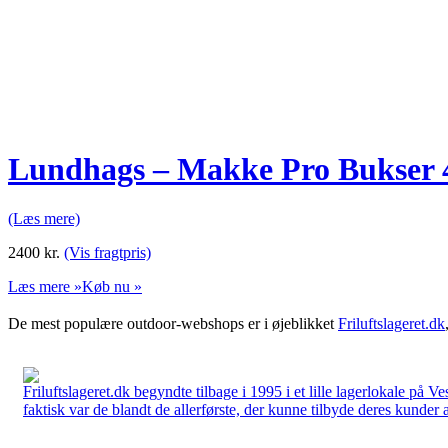
Lundhags – Makke Pro Bukser 
(Læs mere)
2400
kr.
(Vis fragtpris)
Læs mere »
Køb nu »
De mest populære outdoor-webshops er i øjeblikket
Friluftslageret.dk
Friluftslageret.dk begyndte tilbage i 1995 i et lille lagerlokale på V
faktisk var de blandt de allerførste, der kunne tilbyde deres kunder 