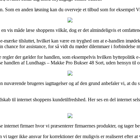
n. Som en anden løsning kan du overveje et tilbud som for eksempel ViaBi
n vis måde læse shoppens vilkår, dog er det almindeligvis et omfatten
 e-mærke tilsluttet, hvilket kan være en tryghed om at e-handlen imøde
 chance for assistance, for så vidt du møder dilemmaer i forbindelse m
 regler der gælder for handlen, som eksempelvis hvilken byttepolitik e-
se handlen af Lundhags – Makke Pro Bukser 48 Sort, uden hensyn til om 
ortion nuværende brugeres iagttagelser og af den grund anbefaler vi, at
skab til internet shoppens kundetilfredshed. Her ses en del internet s
 internet firmaer hvor vi præsenterer firmaernes produkter, og tager bet
i tager ikke ansvar for korrektioner der muligvis er realiseret efter at 