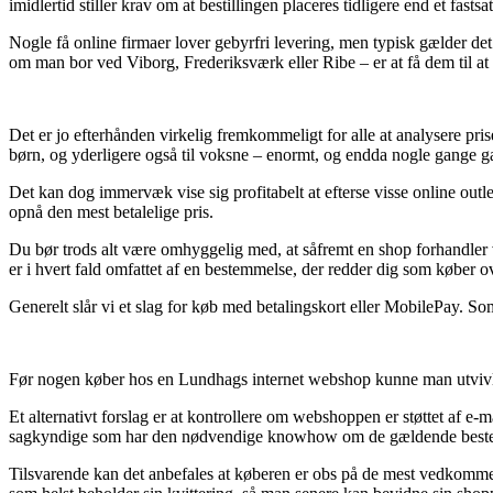
imidlertid stiller krav om at bestillingen placeres tidligere end et fasts
Nogle få online firmaer lover gebyrfri levering, men typisk gælder det k
om man bor ved Viborg, Frederiksværk eller Ribe – er at få dem til at 
Det er jo efterhånden virkelig fremkommeligt for alle at analysere prise
børn, og yderligere også til voksne – enormt, og endda nogle gange gar
Det kan dog immervæk vise sig profitabelt at efterse visse online ou
opnå den mest betalelige pris.
Du bør trods alt være omhyggelig med, at såfremt en shop forhandler 
er i hvert fald omfattet af en bestemmelse, der redder dig som køber ov
Generelt slår vi et slag for køb med betalingskort eller MobilePay. So
Før nogen køber hos en Lundhags internet webshop kunne man utvivlsom
Et alternativt forslag er at kontrollere om webshoppen er støttet af e
sagkyndige som har den nødvendige knowhow om de gældende bestemmel
Tilsvarende kan det anbefales at køberen er obs på de mest vedkommende