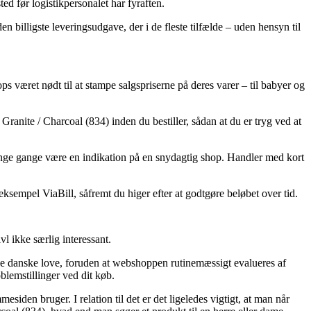
sted før logistikpersonalet har fyraften.
en billigste leveringsudgave, der i de fleste tilfælde – uden hensyn til
ops været nødt til at stampe salgspriserne på deres varer – til babyer og
nite / Charcoal (834) inden du bestiller, sådan at du er tryg ved at
mange gange være en indikation på en snydagtig shop. Handler med kort
ksempel ViaBill, såfremt du higer efter at godtgøre beløbet over tid.
 ikke særlig interessant.
r de danske love, foruden at webshoppen rutinemæssigt evalueres af
lemstillinger ved dit køb.
den bruger. I relation til det er det ligeledes vigtigt, at man når