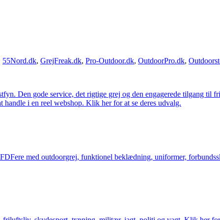
,
55Nord.dk
,
GrejFreak.dk
,
Pro-Outdoor.dk
,
OutdoorPro.dk
,
Outdoorst
estfyn. Den gode service, det rigtige grej og den engagerede tilgang til fr
at handle i en reel webshop. Klik her for at se deres udvalg.
og FDFere med outdoorgrej, funktionel beklædning, uniformer, forbundsskj
friluftsliv, skydesport, træning, militær, jagt, politi og vagt. Klik her fo