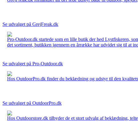
Se udvalget på GrejFreak.dk
Pro-Outdoor.dk startede som en lille butik der hed Lystfiskeren, so
det sortiment, butikken igennem en årrække har udvidet sig til at in
Se udvalget på Pro-Outdoor.dk
Hos OutdoorPro.dk finder du beklædning og udstyr til den kvalitets bev
Se udvalget på OutdoorPro.dk
Hos Outdoorstore.dk tilbyder de et stort udvalg af beklædning, telte,