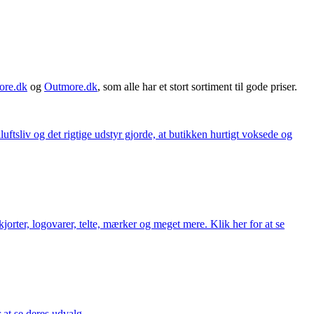
ore.dk
og
Outmore.dk
, som alle har et stort sortiment til gode priser.
iluftsliv og det rigtige udstyr gjorde, at butikken hurtigt voksede og
orter, logovarer, telte, mærker og meget mere. Klik her for at se
r at se deres udvalg.