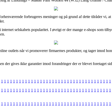
opping af Lundhags – Makke Pant Women 44 (W32) Lang Granite / Charco
se forhenværende forbrugeres meninger og på grund af dette tilråder vi,
er.
t i internet selskabets popularitet. I øvrigt er der mange e-shops som t
den.
ine outlets når vi promoverer firmaernes produkter, og tager imod hono
n der gives ikke garantier imod forandringer der er blevet foretaget si
1
1
1
1
1
1
1
1
1
1
1
1
1
1
1
1
1
1
1
1
1
1
1
1
1
1
1
1
1
1
1
1
1
1
1
1
1
1
1
1
1
1
1
1
1
1
1
1
1
1
1
1
1
1
1
1
1
1
1
1
1
1
1
1
1
1
1
1
1
1
1
1
1
1
1
1
1
1
1
1
1
1
1
1
1
1
1
1
1
1
1
1
1
1
1
1
1
1
1
1
1
1
1
1
1
1
1
1
1
1
1