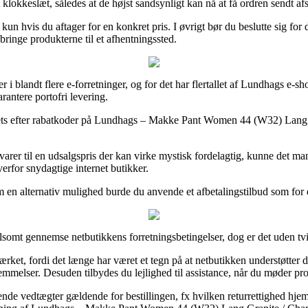
at klokkeslæt, således at de højst sandsynligt kan nå at få ordren sendt af
un hvis du aftager for en konkret pris. I øvrigt bør du beslutte sig for d
bringe produkterne til et afhentningssted.
r i blandt flere e-forretninger, og for det har flertallet af Lundhags e-sh
antere portofri levering.
tlets efter rabatkoder på Lundhags – Makke Pant Women 44 (W32) Lang Gra
varer til en udsalgspris der kan virke mystisk fordelagtig, kunne det 
erfor snydagtige internet butikker.
m en alternativ mulighed burde du anvende et afbetalingstilbud som for e
t gennemse netbutikkens forretningsbetingelser, dog er det uden tvivl
-mærket, fordi det længe har været et tegn på at netbutikken understøtte
ser. Desuden tilbydes du lejlighed til assistance, når du møder prob
 vedtægter gældende for bestillingen, fx hvilken returrettighed hjemmesi