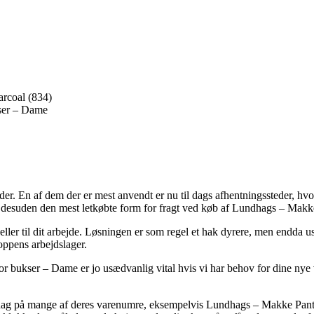
rcoal (834)
ser – Dame
der. En af dem der er mest anvendt er nu til dags afhentningssteder, hvor
t desuden den mest letkøbte form for fragt ved køb af Lundhags – Ma
dig eller til dit arbejde. Løsningen er som regel et hak dyrere, men endd
oppens arbejdslager.
kser – Dame er jo usædvanlig vital hvis vi har behov for dine nye vare
 hverdag på mange af deres varenumre, eksempelvis Lundhags – Makke 