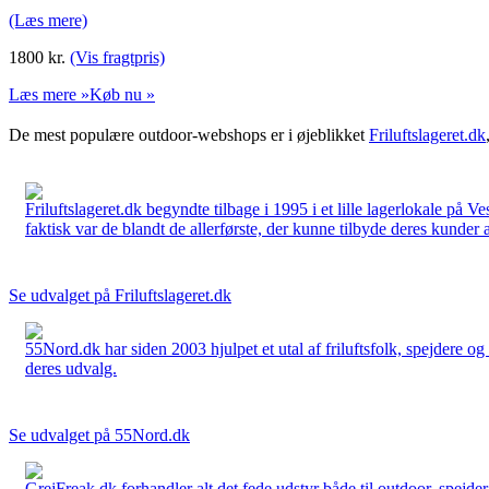
(Læs mere)
1800
kr.
(Vis fragtpris)
Læs mere »
Køb nu »
De mest populære outdoor-webshops er i øjeblikket
Friluftslageret.dk
Friluftslageret.dk begyndte tilbage i 1995 i et lille lagerlokale på V
faktisk var de blandt de allerførste, der kunne tilbyde deres kunder 
Se udvalget på Friluftslageret.dk
55Nord.dk har siden 2003 hjulpet et utal af friluftsfolk, spejdere 
deres udvalg.
Se udvalget på 55Nord.dk
GrejFreak.dk forhandler alt det fede udstyr både til outdoor, spejder, 