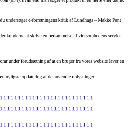
al (834), hvad end man søger et produkt til en herre eller dame.
 at du undersøger e-forretningens kritik af Lundhags – Makke Pant
ilbyder kunderne at skrive en bedømmelse af virksomhedens service,
rar under forudsætning af at en bruger fra vores website laver en
den nyligste opdatering af de anvendte oplysninger.
1
1
1
1
1
1
1
1
1
1
1
1
1
1
1
1
1
1
1
1
1
1
1
1
1
1
1
1
1
1
1
1
1
1
1
1
1
1
1
1
1
1
1
1
1
1
1
1
1
1
1
1
1
1
1
1
1
1
1
1
1
1
1
1
1
1
1
1
1
1
1
1
1
1
1
1
1
1