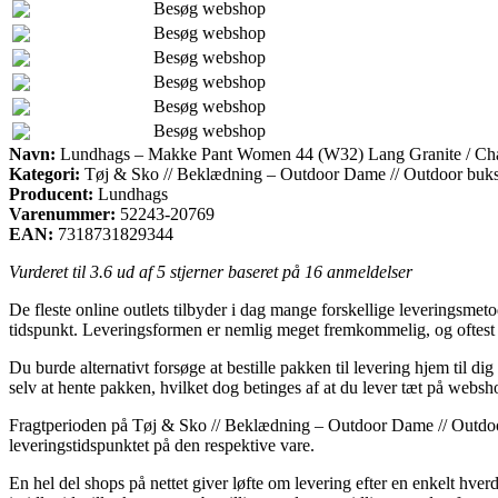
Besøg webshop
Besøg webshop
Besøg webshop
Besøg webshop
Besøg webshop
Besøg webshop
Navn:
Lundhags – Makke Pant Women 44 (W32) Lang Granite / Cha
Kategori:
Tøj & Sko // Beklædning – Outdoor Dame // Outdoor buk
Producent:
Lundhags
Varenummer:
52243-20769
EAN:
7318731829344
Vurderet til
3.6
ud af 5 stjerner baseret på
16
anmeldelser
De fleste online outlets tilbyder i dag mange forskellige leveringsmeto
tidspunkt. Leveringsformen er nemlig meget fremkommelig, og oftes
Du burde alternativt forsøge at bestille pakken til levering hjem til 
selv at hente pakken, hvilket dog betinges af at du lever tæt på websh
Fragtperioden på Tøj & Sko // Beklædning – Outdoor Dame // Outdoor bu
leveringstidspunktet på den respektive vare.
En hel del shops på nettet giver løfte om levering efter en enkelt