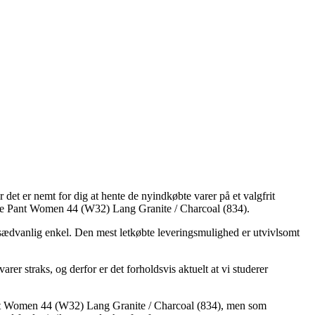
 det er nemt for dig at hente de nyindkøbte varer på et valgfrit
kke Pant Women 44 (W32) Lang Granite / Charcoal (834).
a usædvanlig enkel. Den mest letkøbte leveringsmulighed er utvivlsomt
r straks, og derfor er det forholdsvis aktuelt at vi studerer
Pant Women 44 (W32) Lang Granite / Charcoal (834), men som