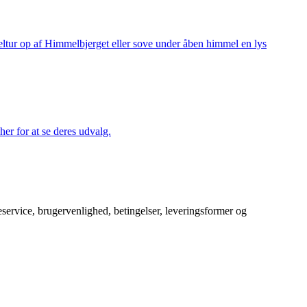
keltur op af Himmelbjerget eller sove under åben himmel en lys
her for at se deres udvalg.
service, brugervenlighed, betingelser, leveringsformer og