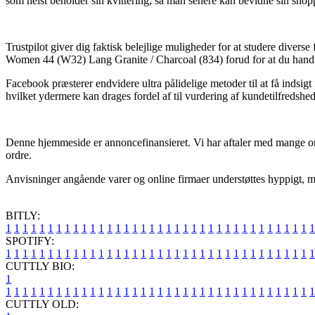
som helst beholder sin kvittering, så man senere kan bevidne sin sh
Trustpilot giver dig faktisk belejlige muligheder for at studere diver
Women 44 (W32) Lang Granite / Charcoal (834) forud for at du handl
Facebook præsterer endvidere ultra pålidelige metoder til at få indsig
hvilket ydermere kan drages fordel af til vurdering af kundetilfredshe
Denne hjemmeside er annoncefinansieret. Vi har aftaler med mange onl
ordre.
Anvisninger angående varer og online firmaer understøttes hyppigt, me
BITLY:
1
1
1
1
1
1
1
1
1
1
1
1
1
1
1
1
1
1
1
1
1
1
1
1
1
1
1
1
1
1
1
1
1
1
1
1
1
SPOTIFY:
1
1
1
1
1
1
1
1
1
1
1
1
1
1
1
1
1
1
1
1
1
1
1
1
1
1
1
1
1
1
1
1
1
1
1
1
1
CUTTLY BIO:
1
1
1
1
1
1
1
1
1
1
1
1
1
1
1
1
1
1
1
1
1
1
1
1
1
1
1
1
1
1
1
1
1
1
1
1
1
1
CUTTLY OLD: