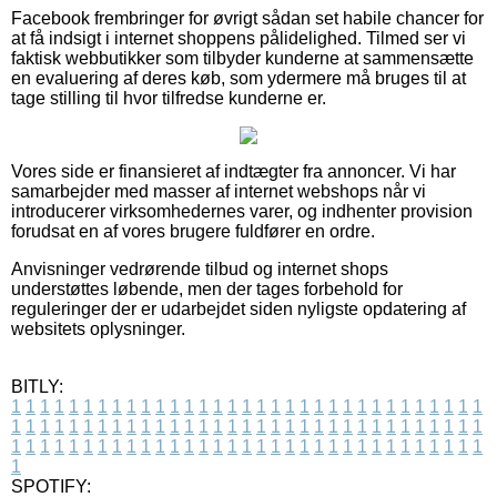
Facebook frembringer for øvrigt sådan set habile chancer for
at få indsigt i internet shoppens pålidelighed. Tilmed ser vi
faktisk webbutikker som tilbyder kunderne at sammensætte
en evaluering af deres køb, som ydermere må bruges til at
tage stilling til hvor tilfredse kunderne er.
Vores side er finansieret af indtægter fra annoncer. Vi har
samarbejder med masser af internet webshops når vi
introducerer virksomhedernes varer, og indhenter provision
forudsat en af vores brugere fuldfører en ordre.
Anvisninger vedrørende tilbud og internet shops
understøttes løbende, men der tages forbehold for
reguleringer der er udarbejdet siden nyligste opdatering af
websitets oplysninger.
BITLY:
1
1
1
1
1
1
1
1
1
1
1
1
1
1
1
1
1
1
1
1
1
1
1
1
1
1
1
1
1
1
1
1
1
1
1
1
1
1
1
1
1
1
1
1
1
1
1
1
1
1
1
1
1
1
1
1
1
1
1
1
1
1
1
1
1
1
1
1
1
1
1
1
1
1
1
1
1
1
1
1
1
1
1
1
1
1
1
1
1
1
1
1
1
1
1
1
1
1
1
1
SPOTIFY: