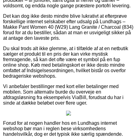
produkter – til juniorer, samt også til herrer og damer –
voldsomt, og endda nogle gange præstere portofri levering.
Det kan dog ikke desto mindre blive lukrativt at efterprøve
forskellige internet selskaber efter udsalg på Lundhags –
Makke Pant Women 40 (W29) Lang Granite / Charcoal (834)
forud for at du bestiller, sådan at man er usvigeligt sikker på
at antage den laveste pris.
Du skal trods alt ikke glemme, at i tilfælde af at en netbutik
sælger et produkt til en pris der kan virke mystisk
fremragende, så kan det ofte være et symbol på en fup
online shop. Køb med betalingskort er ikke desto mindre
omfattet af Indsigelsesordningen, hvilket bistår os overfor
bedrageriske webshops.
Vi anbefaler bestillinger med kort eller betalinger med
mobilen. Som alternativ burde du overveje en
afdragsløsning fra eksempelvis ViaBill, forudsat du har i
sinde at dække beløbet over flere uger.
Forud for at nogen handler hos en Lundhags internet
webshop bør man i reglen bese virksomhedens
handelsvilkår, dog er det typisk ikke særlig spændende.