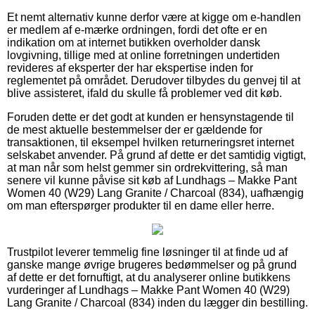
Et nemt alternativ kunne derfor være at kigge om e-handlen
er medlem af e-mærke ordningen, fordi det ofte er en
indikation om at internet butikken overholder dansk
lovgivning, tillige med at online forretningen undertiden
revideres af eksperter der har ekspertise inden for
reglementet på området. Derudover tilbydes du genvej til at
blive assisteret, ifald du skulle få problemer ved dit køb.
Foruden dette er det godt at kunden er hensynstagende til
de mest aktuelle bestemmelser der er gældende for
transaktionen, til eksempel hvilken returneringsret internet
selskabet anvender. På grund af dette er det samtidig vigtigt,
at man når som helst gemmer sin ordrekvittering, så man
senere vil kunne påvise sit køb af Lundhags – Makke Pant
Women 40 (W29) Lang Granite / Charcoal (834), uafhængig
om man efterspørger produkter til en dame eller herre.
Trustpilot leverer temmelig fine løsninger til at finde ud af
ganske mange øvrige brugeres bedømmelser og på grund
af dette er det fornuftigt, at du analyserer online butikkens
vurderinger af Lundhags – Makke Pant Women 40 (W29)
Lang Granite / Charcoal (834) inden du lægger din bestilling.