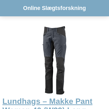
Online Slægtsforskning
Lundhags – Makke Pant