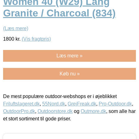
Women 40 (W29) Lang
Granite / Charcoal (834)
(Læs mere)
1800
kr.
(Vis fragtpris)
Læs mere »
Køb nu »
De mest populære outdoor-webshops er i øjeblikket
Friluftslageret.dk
,
55Nord.dk
,
GrejFreak.dk
,
Pro-Outdoor.dk
,
OutdoorPro.dk
,
Outdoorstore.dk
og
Outmore.dk
, som alle har
et stort sortiment til gode priser.