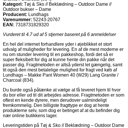
Kategori:
Tøj & Sko // Beklædning – Outdoor Dame //
Outdoor bukser – Dame
Producent:
Lundhags
Varenummer:
52243-20767
EAN:
7318731829320
Vurderet til
4.7
ud af 5 stjerner baseret på
6
anmeldelser
En hel del internet forhandlere yder i øjeblikket et stort
udvalg af muligheder for levering. En af de mest moderne er
nu om stunder levering til en pakkeshop, fordi det så er
super fleksibelt for dig at kunne hente din pakke når det
passer dig. Fragtmetoden er altså yderst let gængelig, samt
tit også den mest betalelige mulighed for fragt ved køb af
Lundhags – Makke Pant Women 40 (W29) Lang Granite /
Charcoal (834).
Du burde også påtænke at vælge at få leveret hjem til hvor
du bor eller ud til dit arbejdes adresse. Fragtmetoden er som
oftest en kende dyrere, men derudover ualmindeligt
fremkommelig. Den billigste fragttype er dog at hente
produkterne selv, som dog er betinget af at du befinder dig
nær online butikkens lager.
Leveringstiden på Tøj & Sko // Beklædning – Outdoor Dame