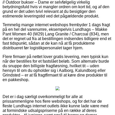
// Outdoor bukser – Dame er selvfølgelig virkelig
betydningsfuld hvis vi mangler ordren om kort tid, og af den
grund er det uden tvivl relevant at du besigtiger den
estimerede leveringstid ved det pågældende produkt.
Temmelig mange internet webshops frembyder 1 dags fragt
på en hel del varenumre, eksempelvis Lundhags – Makke
Pant Women 40 (W29) Lang Granite / Charcoal (834), men
det er regnet ud fra at bestillingen indsendes tidligere end et
fast tidspunkt, sådan at de kan nå at få produkterne
distribueret før logistikpersonalet tager hjem.
Flere firmaer på nettet lover gratis levering, men typisk kun
når der bestilles for et fastslået beløb. Som alternativ burde
du snuppe den billigste fragtløsning, hvilket tit – uden
hensyn til om du opholder sig i Aalborg, Kalundborg eller
Grindsted – er at få fragtfirmaet til at køre dine produkter til
en pakkeshop.
Det er i dag særligt overkommeligt for alle at
prissammenligne hos flere webshops, og for det har de
fleste Lundhags internet outlets ikke kunne lade være med
at formindske udsalgspriserne på en række af deres