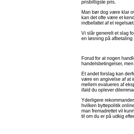
prisbilligste pris.
Man bør dog være klar ov
kan det ofte være et ken
indbefattet af et regelsæt
Vi slår generelt et slag 
en løsning på afbetaling 
Forud for at nogen hand
handelsbetingelser, men 
Et andet forslag kan der
være en angivelse af at i
mellem evalueres af ekspe
ifald du oplever dilemmae
Yderligere rekommanderer 
hvilken byttepolitik onli
man fremadrettet vil ku
til om du er på udkig efte