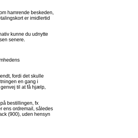
es som hamrende beskeden,
lingskort er imidlertid
rnativ kunne du udnytte
isen senere.
somhedens
ndt, fordi det skulle
etningen en gang i
envej til at få hjælp,
på bestillingen, fx
mer ens ordremail, således
ack (900), uden hensyn