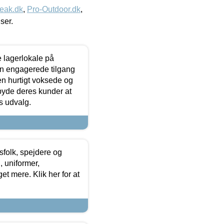
eak.dk
,
Pro-Outdoor.dk
,
iser.
le lagerlokale på
den engagerede tilgang
kken hurtigt voksede og
lbyde deres kunder at
s udvalg.
tsfolk, spejdere og
 uniformer,
et mere. Klik her for at