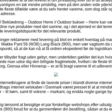
trække at få det leveret til din privatbolig eller ud til dit arbe
nligvis en tak mindre prisbillig, men på den anden side yderst 
de fleste tilfælde være at du selv henter varerne, som dog står og
 adresse.
// Beklædning – Outdoor Herre // Outdoor bukser – Herre kan vær
r dine nye produkter med det samme, og i det øjemed er det temme
de leveringstidspunkt for det relevante produkt.
etninger reklamerer med levering på blot en enkelt hverdag på m
Makke Pant 56 (W38) Lang Black (900), men vær vagtsom da det
idspunkt, så at de kan nå at få ordren ekspederet før de logistikan
r tilbyder fragt uden gebyr, men undertiden gælder det kun hvis 
urde man udse dig den billigste fragtmetode, hvilket i de fleste 
rg, Grenaa eller Hinnerup – er at få bragt varerne til et udlever
r internetbrugere at finde de laveste priser i blandt diverse intern
dhags internet selskaber i Danmark været presset til at at mind
 – til børn, samt til voksne – markant, og endda nogle gange b
ig lønsomt at besigtige et par forskellige webshops efter udsa
(900) forud for at du gennemfører din bestilling, sådan at du e