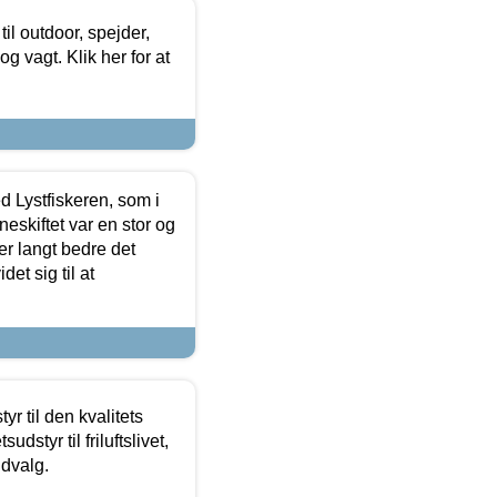
il outdoor, spejder,
 og vagt. Klik her for at
d Lystfiskeren, som i
neskiftet var en stor og
r langt bedre det
et sig til at
r til den kvalitets
dstyr til friluftslivet,
udvalg.