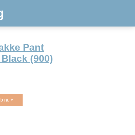
g
akke Pant
Black (900)
b nu »