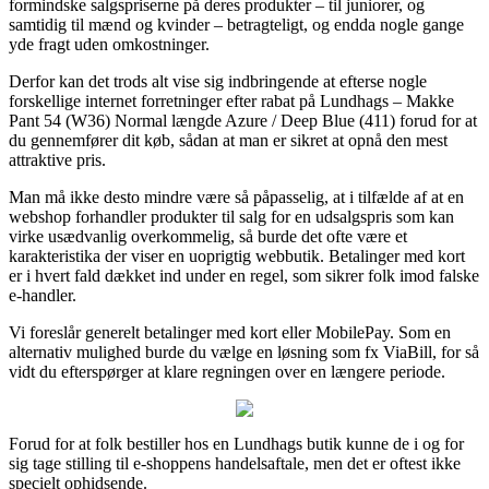
formindske salgspriserne på deres produkter – til juniorer, og
samtidig til mænd og kvinder – betragteligt, og endda nogle gange
yde fragt uden omkostninger.
Derfor kan det trods alt vise sig indbringende at efterse nogle
forskellige internet forretninger efter rabat på Lundhags – Makke
Pant 54 (W36) Normal længde Azure / Deep Blue (411) forud for at
du gennemfører dit køb, sådan at man er sikret at opnå den mest
attraktive pris.
Man må ikke desto mindre være så påpasselig, at i tilfælde af at en
webshop forhandler produkter til salg for en udsalgspris som kan
virke usædvanlig overkommelig, så burde det ofte være et
karakteristika der viser en uoprigtig webbutik. Betalinger med kort
er i hvert fald dækket ind under en regel, som sikrer folk imod falske
e-handler.
Vi foreslår generelt betalinger med kort eller MobilePay. Som en
alternativ mulighed burde du vælge en løsning som fx ViaBill, for så
vidt du efterspørger at klare regningen over en længere periode.
Forud for at folk bestiller hos en Lundhags butik kunne de i og for
sig tage stilling til e-shoppens handelsaftale, men det er oftest ikke
specielt ophidsende.