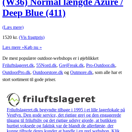
(W36) Normal længde Azure /
Deep Blue (411)
(Læs mere)
1520
kr.
(Vis fragtpris)
Læs mere »
Køb nu »
De mest populære outdoor-webshops er i øjeblikket
Friluftslageret.dk
,
55Nord.dk
,
GrejFreak.dk
,
Pro-Outdoor.dk
,
OutdoorPro.dk
,
Outdoorstore.dk
og
Outmore.dk
, som alle har et
stort sortiment til gode priser.
Friluftslageret.dk begyndte tilbage i 1995 i et lille lagerlokale på
Vestfyn. Den gode service, det rigtige grej og den engagerede
tilgang til friluftsliv og det rigtige udstyr gjorde, at butikken
hurtigt voksede og faktisk var de blandt de allerførste, der
kunne tilbyde deres kunder at handle i en reel webshop. Klik