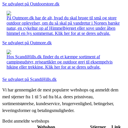
Se udvalget på Outdoorstore.dk
På Outmore.dk har de alt, hvad du skal bruge til små og store
outdoor oplevelser, om du så skal på vandretur i Norges barske
natur, en cykeltur op af Himmelbjerget eller sove under åben
himmel en lys sommernat. Klik her for at se deres udvalg.
Se udvalget på Outmore.dk
Hos ScandiHills.dk finder du et kæmpe sortiment af
campingudstyr, rejseartikler og outdoor grej til eksempelvis
hiking eller trekking. Klik her for at se deres udvalg.
Se udvalget på ScandiHills.dk
Vi har gennemgået de mest populære webshops og anmeldt dem
med stjerner fra 1 til 5 ud fra bl.a. deres prisniveau,
sortimentstørrelse, kundeservice, brugervenlighed, betingelser,
leveringsformer og betalingsmuligheder.
Bedst anmeldte webshops
Webshop
Stjerner
Link