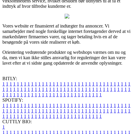
virksomhedens service, hvilket desuden bør udnyttes til at få et
indtryk af hvor tilfredse kunderne er.
Vores website er finansieret af indtægter fra annoncer. Vi
samarbejder med nogle forskellige internet foretagender derved at vi
markedsfører firmaernes varer, og tager betaling hvis en af de
besøgende på vores side realiserer et køb.
Orientering vedrørende produkter og webshops værnes om nu og
da, men vi kan ikke stilles ansvarlig for reguleringer der kan være
lavet efter at vi sidste gang opdaterede de anvendte oplysninger.
BITLY:
1
1
1
1
1
1
1
1
1
1
1
1
1
1
1
1
1
1
1
1
1
1
1
1
1
1
1
1
1
1
1
1
1
1
1
1
1
1
1
1
1
1
1
1
1
1
1
1
1
1
1
1
1
1
1
1
1
1
1
1
1
1
1
1
1
1
1
1
1
1
1
1
1
1
1
1
1
1
1
1
1
1
1
1
1
1
1
1
1
1
1
1
1
1
1
1
1
1
1
1
SPOTIFY:
1
1
1
1
1
1
1
1
1
1
1
1
1
1
1
1
1
1
1
1
1
1
1
1
1
1
1
1
1
1
1
1
1
1
1
1
1
1
1
1
1
1
1
1
1
1
1
1
1
1
1
1
1
1
1
1
1
1
1
1
1
1
1
1
1
1
1
1
1
1
1
1
1
1
1
1
1
1
1
1
1
1
1
1
1
1
1
1
1
1
1
1
1
1
1
1
1
1
1
1
CUTTLY BIO:
1
1
1
1
1
1
1
1
1
1
1
1
1
1
1
1
1
1
1
1
1
1
1
1
1
1
1
1
1
1
1
1
1
1
1
1
1