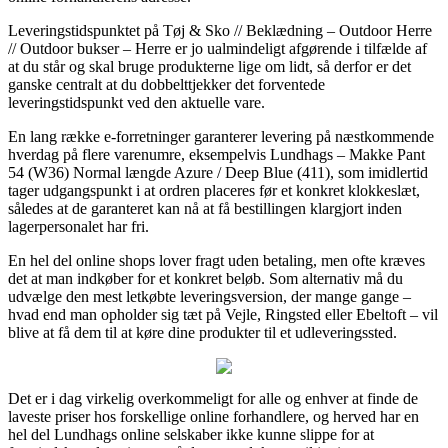
Leveringstidspunktet på Tøj & Sko // Beklædning – Outdoor Herre
// Outdoor bukser – Herre er jo ualmindeligt afgørende i tilfælde af
at du står og skal bruge produkterne lige om lidt, så derfor er det
ganske centralt at du dobbelttjekker det forventede
leveringstidspunkt ved den aktuelle vare.
En lang række e-forretninger garanterer levering på næstkommende
hverdag på flere varenumre, eksempelvis Lundhags – Makke Pant
54 (W36) Normal længde Azure / Deep Blue (411), som imidlertid
tager udgangspunkt i at ordren placeres før et konkret klokkeslæt,
således at de garanteret kan nå at få bestillingen klargjort inden
lagerpersonalet har fri.
En hel del online shops lover fragt uden betaling, men ofte kræves
det at man indkøber for et konkret beløb. Som alternativ må du
udvælge den mest letkøbte leveringsversion, der mange gange –
hvad end man opholder sig tæt på Vejle, Ringsted eller Ebeltoft – vil
blive at få dem til at køre dine produkter til et udleveringssted.
Det er i dag virkelig overkommeligt for alle og enhver at finde de
laveste priser hos forskellige online forhandlere, og herved har en
hel del Lundhags online selskaber ikke kunne slippe for at