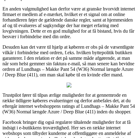
En anden valgmulighed kan derfor være at granske hvorvidt internet
firmaet er medlem af e-mærket, hvilket er et signal om at online
forhandleren føjer de gældende danske regler, samt at hjemmesiden
af og til evalueres af sagkyndige der har meget erfaring med
lovgivningen. Dette er en god mulighed for at få bistand, hvis du får
besvær i forbindelse med din ordre.
Desuden kan det være til hjælp at køberen er obs på de væsentligste
vilkår i forbindelse med ordren, f.eks. hvilken byttepolitik butikken
garanterer. I den relation er det på samme måde afgørende, at man
når som helst gemmer sin faktura e-mail, så man senere kan bevidne
ordren af Lundhags – Makke Pant 54 (W36) Normal længde Azure
/ Deep Blue (411), om man skal købe til en kvinde eller mand.
Trustpilot fører til tilpas ærlige muligheder for at gennemrode en
række tidligere køberes evalueringer og derfor anbefales det, at du
eftergår internet webshoppens ratings af Lundhags – Makke Pant 54
(W36) Normal længde Azure / Deep Blue (411) inden du shopper.
Facebook bringer dig også regulære tiltalende muligheder for at få
indsigt i e-butikkens troværdighed. Her ses en række internet
webshops som tilbyder kunderne at offentliggøre en anmeldelse af