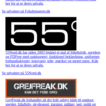
her for at se deres udvalg.
Se udvalget på Friluftslageret.dk
55Nord.dk har siden 2003 hjulpet et utal af friluftsfolk, spejdere
og FDFere med outdoorgrej, funktionel beklædning, uniformer,
forbundsskjorter, logovarer, telte, mærker og meget mere. Klik
her for at se deres udvalg.
Se udvalget på 55Nord.dk
GrejFreak.dk forhandler alt det fede udstyr både til outdoor,
spejder, friluftsliv, skydesport, træning, militær, jagt, politi og