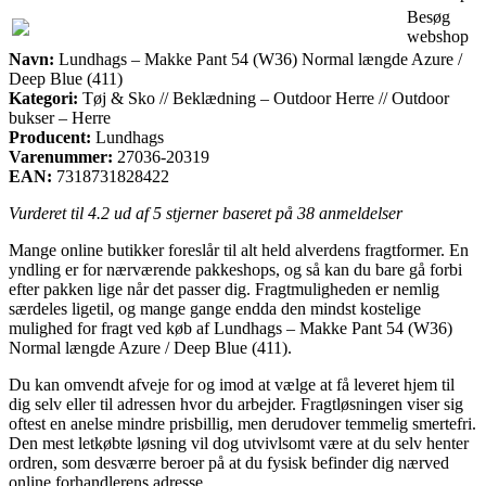
Besøg
webshop
Navn:
Lundhags – Makke Pant 54 (W36) Normal længde Azure /
Deep Blue (411)
Kategori:
Tøj & Sko // Beklædning – Outdoor Herre // Outdoor
bukser – Herre
Producent:
Lundhags
Varenummer:
27036-20319
EAN:
7318731828422
Vurderet til
4.2
ud af 5 stjerner baseret på
38
anmeldelser
Mange online butikker foreslår til alt held alverdens fragtformer. En
yndling er for nærværende pakkeshops, og så kan du bare gå forbi
efter pakken lige når det passer dig. Fragtmuligheden er nemlig
særdeles ligetil, og mange gange endda den mindst kostelige
mulighed for fragt ved køb af Lundhags – Makke Pant 54 (W36)
Normal længde Azure / Deep Blue (411).
Du kan omvendt afveje for og imod at vælge at få leveret hjem til
dig selv eller til adressen hvor du arbejder. Fragtløsningen viser sig
oftest en anelse mindre prisbillig, men derudover temmelig smertefri.
Den mest letkøbte løsning vil dog utvivlsomt være at du selv henter
ordren, som desværre beroer på at du fysisk befinder dig nærved
online forhandlerens adresse.