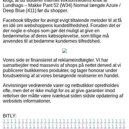
klogt, at du studerer internet virksomhedens kritik af
Lundhags – Makke Pant 52 (W34) Normal længde Azure /
Deep Blue (411) før du shopper.
Facebook tilbyder for øvrigt evigt tiltalende metoder til at få
en idé om webshoppens kundetilfredshed. Foruden det er
der nogle e-shops som gør det muligt at give en
bedømmelse af deres købsoplevelse, som tillige må
anvendes til at bedømme kundernes tilfredshed.
Vores side er finansieret af reklameindtægter. Vi har
samarbejder med massevis af shops på nettet derved at vi
publicerer butikkernes produkter, og tager honorar under
forudsætning af at vores besøgende realiserer en handel.
Anvisninger vedrørende varer og netbutikker opretholdes
ofte, men det er ikke muligt for os at give garantier imod
rettelser der måtte være iværksat siden sidste opdatering af
websitets informationer.
BITLY:
1
1
1
1
1
1
1
1
1
1
1
1
1
1
1
1
1
1
1
1
1
1
1
1
1
1
1
1
1
1
1
1
1
1
1
1
1
1
1
1
1
1
1
1
1
1
1
1
1
1
1
1
1
1
1
1
1
1
1
1
1
1
1
1
1
1