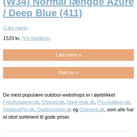
(W34) Normal længde Azure
/ Deep Blue (411)
(Læs mere)
1520
kr.
(Vis fragtpris)
Læs mere »
Køb nu »
De mest populære outdoor-webshops er i øjeblikket
Friluftslageret.dk
,
55Nord.dk
,
GrejFreak.dk
,
Pro-Outdoor.dk
,
OutdoorPro.dk
,
Outdoorstore.dk
og
Outmore.dk
, som alle har
et stort sortiment til gode priser.