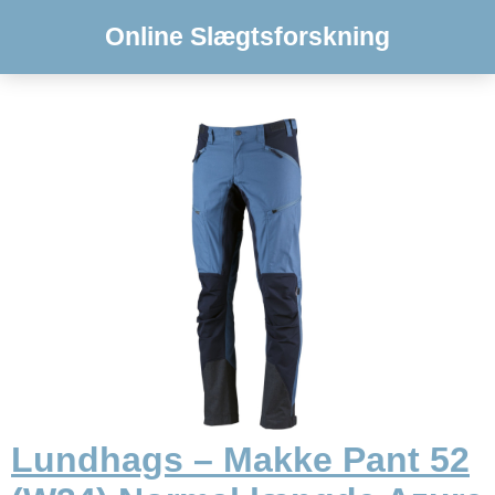
Online Slægtsforskning
Lundhags – Makke Pant 52