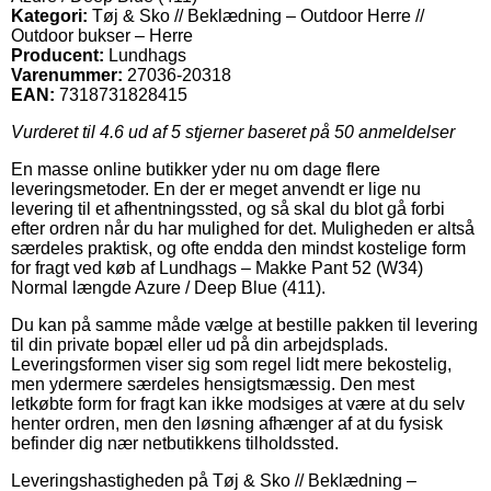
Kategori:
Tøj & Sko // Beklædning – Outdoor Herre //
Outdoor bukser – Herre
Producent:
Lundhags
Varenummer:
27036-20318
EAN:
7318731828415
Vurderet til
4.6
ud af 5 stjerner baseret på
50
anmeldelser
En masse online butikker yder nu om dage flere
leveringsmetoder. En der er meget anvendt er lige nu
levering til et afhentningssted, og så skal du blot gå forbi
efter ordren når du har mulighed for det. Muligheden er altså
særdeles praktisk, og ofte endda den mindst kostelige form
for fragt ved køb af Lundhags – Makke Pant 52 (W34)
Normal længde Azure / Deep Blue (411).
Du kan på samme måde vælge at bestille pakken til levering
til din private bopæl eller ud på din arbejdsplads.
Leveringsformen viser sig som regel lidt mere bekostelig,
men ydermere særdeles hensigtsmæssig. Den mest
letkøbte form for fragt kan ikke modsiges at være at du selv
henter ordren, men den løsning afhænger af at du fysisk
befinder dig nær netbutikkens tilholdssted.
Leveringshastigheden på Tøj & Sko // Beklædning –