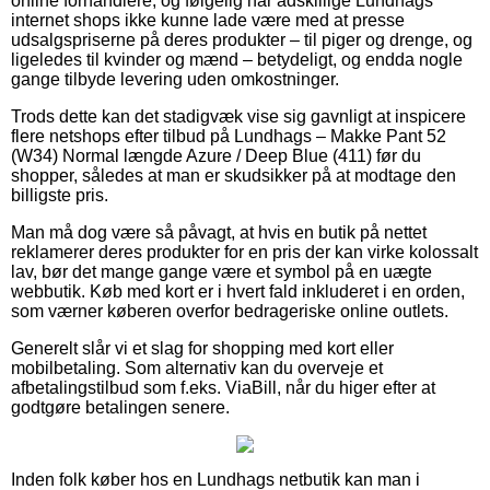
online forhandlere, og følgelig har adskillige Lundhags
internet shops ikke kunne lade være med at presse
udsalgspriserne på deres produkter – til piger og drenge, og
ligeledes til kvinder og mænd – betydeligt, og endda nogle
gange tilbyde levering uden omkostninger.
Trods dette kan det stadigvæk vise sig gavnligt at inspicere
flere netshops efter tilbud på Lundhags – Makke Pant 52
(W34) Normal længde Azure / Deep Blue (411) før du
shopper, således at man er skudsikker på at modtage den
billigste pris.
Man må dog være så påvagt, at hvis en butik på nettet
reklamerer deres produkter for en pris der kan virke kolossalt
lav, bør det mange gange være et symbol på en uægte
webbutik. Køb med kort er i hvert fald inkluderet i en orden,
som værner køberen overfor bedrageriske online outlets.
Generelt slår vi et slag for shopping med kort eller
mobilbetaling. Som alternativ kan du overveje et
afbetalingstilbud som f.eks. ViaBill, når du higer efter at
godtgøre betalingen senere.
Inden folk køber hos en Lundhags netbutik kan man i