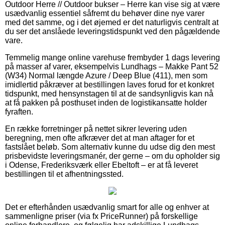
Outdoor Herre // Outdoor bukser – Herre kan vise sig at være
usædvanlig essentiel såfremt du behøver dine nye varer
med det samme, og i det øjemed er det naturligvis centralt at
du ser det anslåede leveringstidspunkt ved den pågældende
vare.
Temmelig mange online varehuse frembyder 1 dags levering
på masser af varer, eksempelvis Lundhags – Makke Pant 52
(W34) Normal længde Azure / Deep Blue (411), men som
imidlertid påkræver at bestillingen laves forud for et konkret
tidspunkt, med hensynstagen til at de sandsynligvis kan nå
at få pakken på posthuset inden de logistikansatte holder
fyraften.
En række forretninger på nettet sikrer levering uden
beregning, men ofte afkræver det at man aftager for et
fastslået beløb. Som alternativ kunne du udse dig den mest
prisbevidste leveringsmanér, der gerne – om du opholder sig
i Odense, Frederiksværk eller Ebeltoft – er at få leveret
bestillingen til et afhentningssted.
Det er efterhånden usædvanlig smart for alle og enhver at
sammenligne priser (via fx PriceRunner) på forskellige