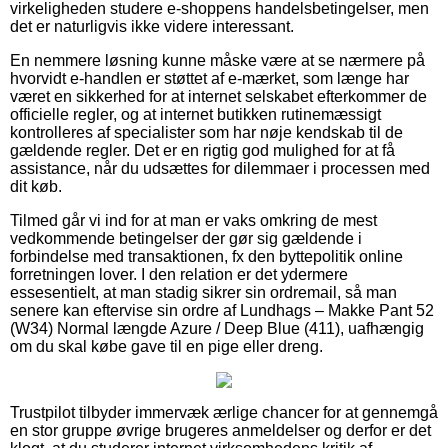
virkeligheden studere e-shoppens handelsbetingelser, men
det er naturligvis ikke videre interessant.
En nemmere løsning kunne måske være at se nærmere på
hvorvidt e-handlen er støttet af e-mærket, som længe har
været en sikkerhed for at internet selskabet efterkommer de
officielle regler, og at internet butikken rutinemæssigt
kontrolleres af specialister som har nøje kendskab til de
gældende regler. Det er en rigtig god mulighed for at få
assistance, når du udsættes for dilemmaer i processen med
dit køb.
Tilmed går vi ind for at man er vaks omkring de mest
vedkommende betingelser der gør sig gældende i
forbindelse med transaktionen, fx den byttepolitik online
forretningen lover. I den relation er det ydermere
essesentielt, at man stadig sikrer sin ordremail, så man
senere kan eftervise sin ordre af Lundhags – Makke Pant 52
(W34) Normal længde Azure / Deep Blue (411), uafhængig
om du skal købe gave til en pige eller dreng.
Trustpilot tilbyder immervæk ærlige chancer for at gennemgå
en stor gruppe øvrige brugeres anmeldelser og derfor er det