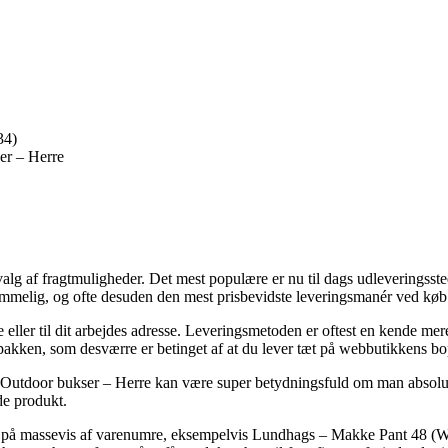
34)
er – Herre
dvalg af fragtmuligheder. Det mest populære er nu til dags udleveringss
rkommelig, og ofte desuden den mest prisbevidste leveringsmanér ved k
e eller til dit arbejdes adresse. Leveringsmetoden er oftest en kende 
r pakken, som desværre er betinget af at du lever tæt på webbutikkens b
Outdoor bukser – Herre kan være super betydningsfuld om man absolut sk
de produkt.
erdag på massevis af varenumre, eksempelvis Lundhags – Makke Pant 48 (