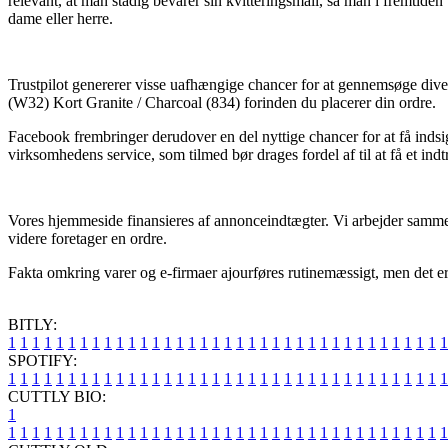
relevant, at man stadig bevarer sin kvitteringsmail, så man i fremtid
dame eller herre.
Trustpilot genererer visse uafhængige chancer for at gennemsøge diver
(W32) Kort Granite / Charcoal (834) forinden du placerer din ordre.
Facebook frembringer derudover en del nyttige chancer for at få inds
virksomhedens service, som tilmed bør drages fordel af til at få et indt
Vores hjemmeside finansieres af annonceindtægter. Vi arbejder sammen 
videre foretager en ordre.
Fakta omkring varer og e-firmaer ajourføres rutinemæssigt, men det er i
BITLY:
1
1
1
1
1
1
1
1
1
1
1
1
1
1
1
1
1
1
1
1
1
1
1
1
1
1
1
1
1
1
1
1
1
1
1
1
1
SPOTIFY:
1
1
1
1
1
1
1
1
1
1
1
1
1
1
1
1
1
1
1
1
1
1
1
1
1
1
1
1
1
1
1
1
1
1
1
1
1
CUTTLY BIO:
1
1
1
1
1
1
1
1
1
1
1
1
1
1
1
1
1
1
1
1
1
1
1
1
1
1
1
1
1
1
1
1
1
1
1
1
1
1