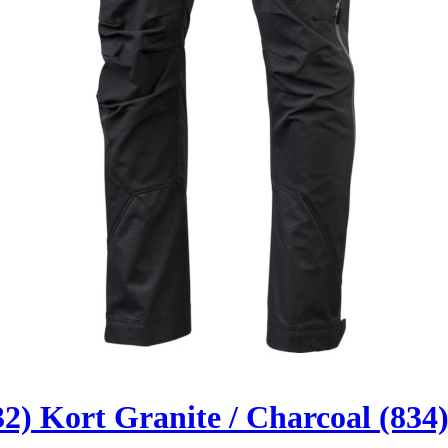
) Kort Granite / Charcoal (834