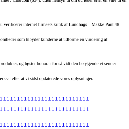
ite / Charcoal (834), uden hensyn til om du leder efter en vare til en
u verificerer internet firmaets kritik af Lundhags – Makke Pant 48
ksomheder som tilbyder kunderne at udforme en vurdering af
produkter, og høster honorar for så vidt den besøgende vi sender
rksat efter at vi sidst opdaterede vores oplysninger.
1
1
1
1
1
1
1
1
1
1
1
1
1
1
1
1
1
1
1
1
1
1
1
1
1
1
1
1
1
1
1
1
1
1
1
1
1
1
1
1
1
1
1
1
1
1
1
1
1
1
1
1
1
1
1
1
1
1
1
1
1
1
1
1
1
1
1
1
1
1
1
1
1
1
1
1
1
1