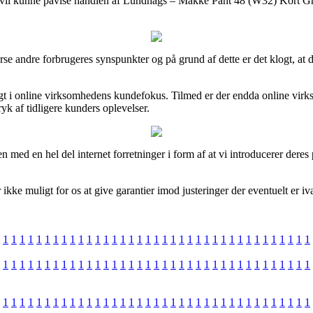
en vil kunne påvise handlen af Lundhags – Makke Pant 48 (W32) Kort Gran
se andre forbrugeres synspunkter og på grund af dette er det klogt, at d
igt i online virksomhedens kundefokus. Tilmed er der endda online vir
ryk af tidligere kunders oplevelser.
med en hel del internet forretninger i form af at vi introducerer deres 
kke muligt for os at give garantier imod justeringer der eventuelt er ivæ
1
1
1
1
1
1
1
1
1
1
1
1
1
1
1
1
1
1
1
1
1
1
1
1
1
1
1
1
1
1
1
1
1
1
1
1
1
1
1
1
1
1
1
1
1
1
1
1
1
1
1
1
1
1
1
1
1
1
1
1
1
1
1
1
1
1
1
1
1
1
1
1
1
1
1
1
1
1
1
1
1
1
1
1
1
1
1
1
1
1
1
1
1
1
1
1
1
1
1
1
1
1
1
1
1
1
1
1
1
1
1