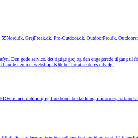
,
55Nord.dk
,
GrejFreak.dk
,
Pro-Outdoor.dk
,
OutdoorPro.dk
,
Outdoorst
estfyn. Den gode service, det rigtige grej og den engagerede tilgang til fr
at handle i en reel webshop. Klik her for at se deres udvalg.
og FDFere med outdoorgrej, funktionel beklædning, uniformer, forbundsskj
friluftsliv, skydesport, træning, militær, jagt, politi og vagt. Klik her fo