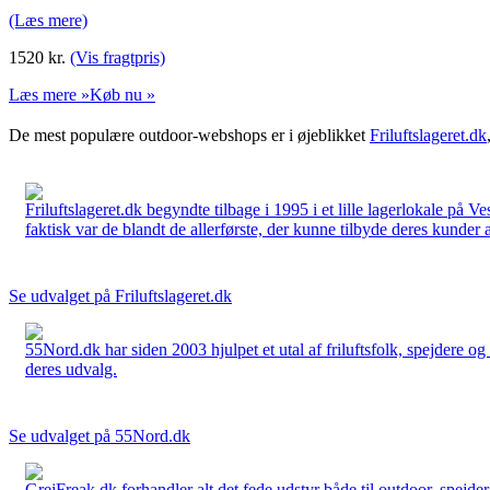
(Læs mere)
1520
kr.
(Vis fragtpris)
Læs mere »
Køb nu »
De mest populære outdoor-webshops er i øjeblikket
Friluftslageret.dk
Friluftslageret.dk begyndte tilbage i 1995 i et lille lagerlokale på V
faktisk var de blandt de allerførste, der kunne tilbyde deres kunder 
Se udvalget på Friluftslageret.dk
55Nord.dk har siden 2003 hjulpet et utal af friluftsfolk, spejdere 
deres udvalg.
Se udvalget på 55Nord.dk
GrejFreak.dk forhandler alt det fede udstyr både til outdoor, spejder, 