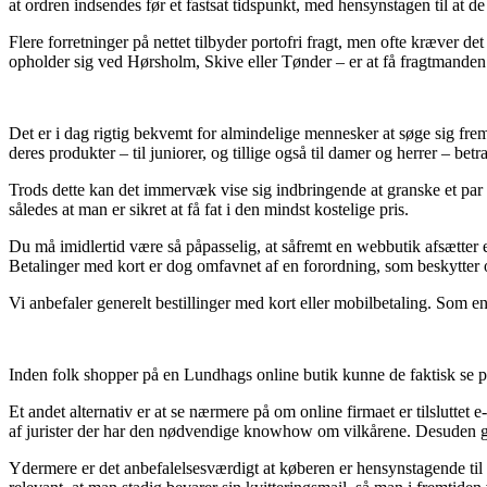
at ordren indsendes før et fastsat tidspunkt, med hensynstagen til at de 
Flere forretninger på nettet tilbyder portofri fragt, men ofte kræver det
opholder sig ved Hørsholm, Skive eller Tønder – er at få fragtmanden ti
Det er i dag rigtig bekvemt for almindelige mennesker at søge sig frem 
deres produkter – til juniorer, og tillige også til damer og herrer – be
Trods dette kan det immervæk vise sig indbringende at granske et par
således at man er sikret at få fat i den mindst kostelige pris.
Du må imidlertid være så påpasselig, at såfremt en webbutik afsætter 
Betalinger med kort er dog omfavnet af en forordning, som beskytter
Vi anbefaler generelt bestillinger med kort eller mobilbetaling. Som e
Inden folk shopper på en Lundhags online butik kunne de faktisk se p
Et andet alternativ er at se nærmere på om online firmaet er tilsluttet
af jurister der har den nødvendige knowhow om vilkårene. Desuden give
Ydermere er det anbefalelsesværdigt at køberen er hensynstagende til d