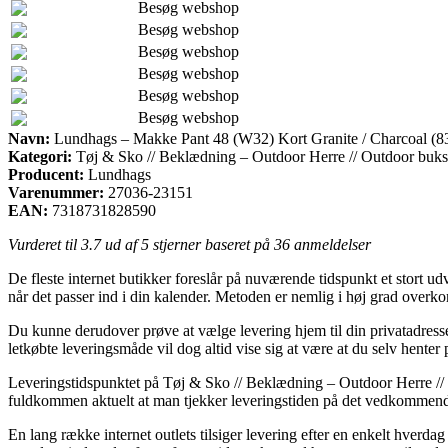
Besøg webshop
Besøg webshop
Besøg webshop
Besøg webshop
Besøg webshop
Besøg webshop
Navn:
Lundhags – Makke Pant 48 (W32) Kort Granite / Charcoal (8
Kategori:
Tøj & Sko // Beklædning – Outdoor Herre // Outdoor buks
Producent:
Lundhags
Varenummer:
27036-23151
EAN:
7318731828590
Vurderet til
3.7
ud af 5 stjerner baseret på
36
anmeldelser
De fleste internet butikker foreslår på nuværende tidspunkt et stort u
når det passer ind i din kalender. Metoden er nemlig i høj grad ove
Du kunne derudover prøve at vælge levering hjem til din privatadress
letkøbte leveringsmåde vil dog altid vise sig at være at du selv hente
Leveringstidspunktet på Tøj & Sko // Beklædning – Outdoor Herre // 
fuldkommen aktuelt at man tjekker leveringstiden på det vedkommen
En lang række internet outlets tilsiger levering efter en enkelt hv