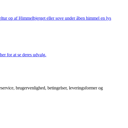
keltur op af Himmelbjerget eller sove under åben himmel en lys
her for at se deres udvalg.
service, brugervenlighed, betingelser, leveringsformer og