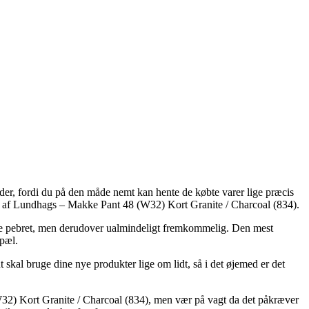
teder, fordi du på den måde nemt kan hente de købte varer lige præcis
øb af Lundhags – Makke Pant 48 (W32) Kort Granite / Charcoal (834).
mere pebret, men derudover ualmindeligt fremkommelig. Den mest
opæl.
al bruge dine nye produkter lige om lidt, så i det øjemed er det
W32) Kort Granite / Charcoal (834), men vær på vagt da det påkræver