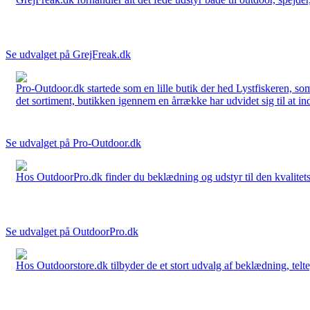
Se udvalget på GrejFreak.dk
Pro-Outdoor.dk startede som en lille butik der hed Lystfiskeren, so
det sortiment, butikken igennem en årrække har udvidet sig til at in
Se udvalget på Pro-Outdoor.dk
Hos OutdoorPro.dk finder du beklædning og udstyr til den kvalitets bev
Se udvalget på OutdoorPro.dk
Hos Outdoorstore.dk tilbyder de et stort udvalg af beklædning, telte,