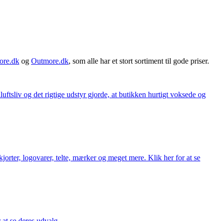
ore.dk
og
Outmore.dk
, som alle har et stort sortiment til gode priser.
iluftsliv og det rigtige udstyr gjorde, at butikken hurtigt voksede og
orter, logovarer, telte, mærker og meget mere. Klik her for at se
r at se deres udvalg.