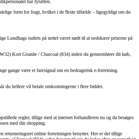
stikpersonalet har fyraften.
lelige form for fragt, hvilket i de fleste tilfælde – ligegyldigt om du
lige Lundhags outlets på nettet været nødt til at nedskære priserne på
 (W32) Kort Granite / Charcoal (834) inden du gennemfører dit køb,
ange gange være et faresignal om en bedragerisk e-forretning.
r du hellere vil betale omkostningerne i flere bidder.
stillede regler, tillige med at internet forhandleren nu og da besøges
cessen med din shopping.
returneringsret online forretningen benytter. Her er det tillige