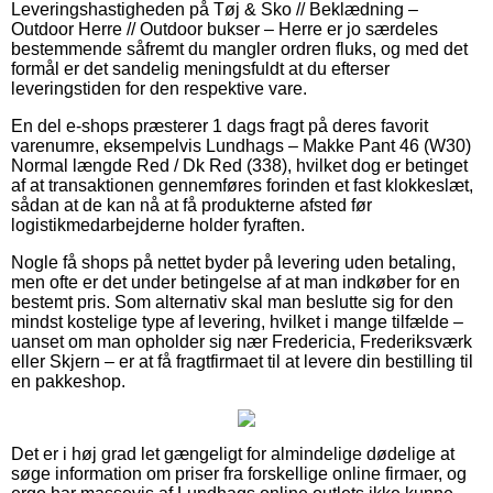
Leveringshastigheden på Tøj & Sko // Beklædning –
Outdoor Herre // Outdoor bukser – Herre er jo særdeles
bestemmende såfremt du mangler ordren fluks, og med det
formål er det sandelig meningsfuldt at du efterser
leveringstiden for den respektive vare.
En del e-shops præsterer 1 dags fragt på deres favorit
varenumre, eksempelvis Lundhags – Makke Pant 46 (W30)
Normal længde Red / Dk Red (338), hvilket dog er betinget
af at transaktionen gennemføres forinden et fast klokkeslæt,
sådan at de kan nå at få produkterne afsted før
logistikmedarbejderne holder fyraften.
Nogle få shops på nettet byder på levering uden betaling,
men ofte er det under betingelse af at man indkøber for en
bestemt pris. Som alternativ skal man beslutte sig for den
mindst kostelige type af levering, hvilket i mange tilfælde –
uanset om man opholder sig nær Fredericia, Frederiksværk
eller Skjern – er at få fragtfirmaet til at levere din bestilling til
en pakkeshop.
Det er i høj grad let gængeligt for almindelige dødelige at
søge information om priser fra forskellige online firmaer, og