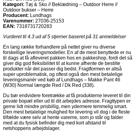
Kategori:
Tøj & Sko // Beklædning – Outdoor Herre //
Outdoor bukser – Herre
Producent:
Lundhags
Varenummer:
27036-25153
EAN:
7318731720283
Vurderet til
4.3
ud af 5 stjerner baseret på
31
anmeldelser
En lang række forhandlere på nettet giver nu diverse
forskellige leveringsmodeller. En af de mest benyttede er nu
til dags at få afleveret pakken hos en pakkeshop, fordi det så
giver dig god fleksibilitet til at kunne afhente de bestilte
produkter når det passer dig bedst. Fragtformen er altså
super uproblematisk, og oftest også den mest betalelige
leveringsmanér ved køb af Lundhags – Makke Pant 46
(W30) Normal længde Red / Dk Red (338).
Du bør endvidere foretrække at få produkterne leveret til din
private bopæl eller ud til dit arbejdes adresse. Fragttypen er
gerne lidt mindre prisbillig, men ydermere temmelig smart.
Den mest betalelige mulighed for levering vil dog i de fleste
tilfælde være selv at hente varerne, som jo står og falder
med at du fysisk befinder dig med kort afstand til
netshoppens arbejdslager.