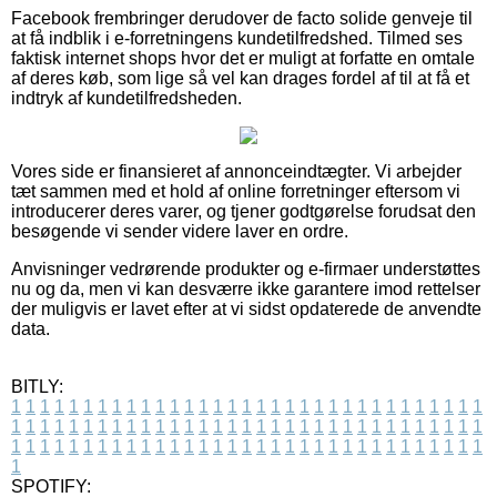
Facebook frembringer derudover de facto solide genveje til
at få indblik i e-forretningens kundetilfredshed. Tilmed ses
faktisk internet shops hvor det er muligt at forfatte en omtale
af deres køb, som lige så vel kan drages fordel af til at få et
indtryk af kundetilfredsheden.
Vores side er finansieret af annonceindtægter. Vi arbejder
tæt sammen med et hold af online forretninger eftersom vi
introducerer deres varer, og tjener godtgørelse forudsat den
besøgende vi sender videre laver en ordre.
Anvisninger vedrørende produkter og e-firmaer understøttes
nu og da, men vi kan desværre ikke garantere imod rettelser
der muligvis er lavet efter at vi sidst opdaterede de anvendte
data.
BITLY:
1
1
1
1
1
1
1
1
1
1
1
1
1
1
1
1
1
1
1
1
1
1
1
1
1
1
1
1
1
1
1
1
1
1
1
1
1
1
1
1
1
1
1
1
1
1
1
1
1
1
1
1
1
1
1
1
1
1
1
1
1
1
1
1
1
1
1
1
1
1
1
1
1
1
1
1
1
1
1
1
1
1
1
1
1
1
1
1
1
1
1
1
1
1
1
1
1
1
1
1
SPOTIFY: