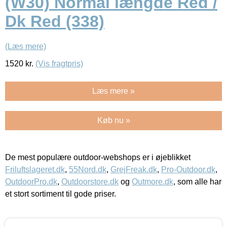
(W30) Normal længde Red /
Dk Red (338)
(Læs mere)
1520
kr.
(Vis fragtpris)
Læs mere »
Køb nu »
De mest populære outdoor-webshops er i øjeblikket
Friluftslageret.dk
,
55Nord.dk
,
GrejFreak.dk
,
Pro-Outdoor.dk
,
OutdoorPro.dk
,
Outdoorstore.dk
og
Outmore.dk
, som alle har
et stort sortiment til gode priser.