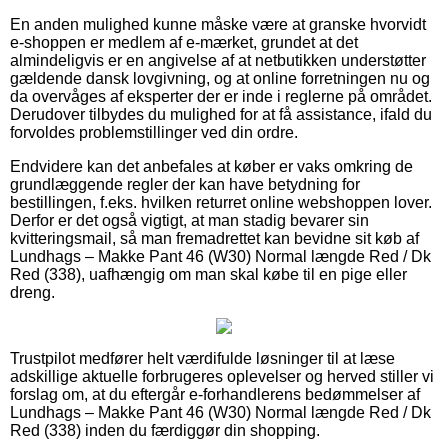
En anden mulighed kunne måske være at granske hvorvidt
e-shoppen er medlem af e-mærket, grundet at det
almindeligvis er en angivelse af at netbutikken understøtter
gældende dansk lovgivning, og at online forretningen nu og
da overvåges af eksperter der er inde i reglerne på området.
Derudover tilbydes du mulighed for at få assistance, ifald du
forvoldes problemstillinger ved din ordre.
Endvidere kan det anbefales at køber er vaks omkring de
grundlæggende regler der kan have betydning for
bestillingen, f.eks. hvilken returret online webshoppen lover.
Derfor er det også vigtigt, at man stadig bevarer sin
kvitteringsmail, så man fremadrettet kan bevidne sit køb af
Lundhags – Makke Pant 46 (W30) Normal længde Red / Dk
Red (338), uafhængig om man skal købe til en pige eller
dreng.
Trustpilot medfører helt værdifulde løsninger til at læse
adskillige aktuelle forbrugeres oplevelser og herved stiller vi
forslag om, at du eftergår e-forhandlerens bedømmelser af
Lundhags – Makke Pant 46 (W30) Normal længde Red / Dk
Red (338) inden du færdiggør din shopping.