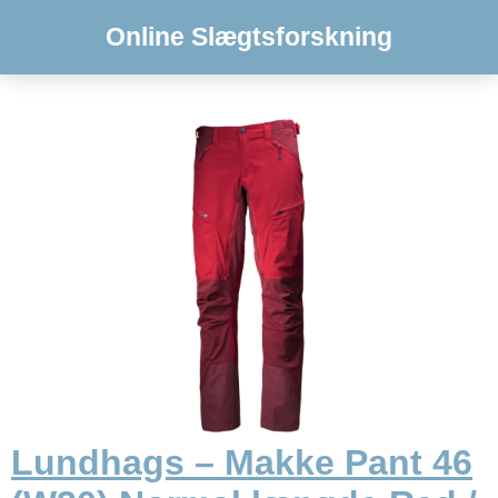
Online Slægtsforskning
Lundhags – Makke Pant 46