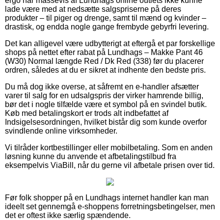
ergo har massevis af Lundhags online outlets ikke kunne
lade være med at nedsætte salgspriserne på deres
produkter – til piger og drenge, samt til mænd og kvinder –
drastisk, og endda nogle gange frembyde gebyrfri levering.
Det kan alligevel være udbytterigt at eftergå et par forskellige
shops på nettet efter rabat på Lundhags – Makke Pant 46
(W30) Normal længde Red / Dk Red (338) før du placerer
ordren, således at du er sikret at indhente den bedste pris.
Du må dog ikke overse, at såfremt en e-handler afsætter
varer til salg for en udsalgspris der virker hamrende billig,
bør det i nogle tilfælde være et symbol på en svindel butik.
Køb med betalingskort er trods alt indbefattet af
Indsigelsesordningen, hvilket bistår dig som kunde overfor
svindlende online virksomheder.
Vi tilråder kortbestillinger eller mobilbetaling. Som en anden
løsning kunne du anvende et afbetalingstilbud fra
eksempelvis ViaBill, når du gerne vil afbetale prisen over tid.
Før folk shopper på en Lundhags internet handler kan man
ideelt set gennemgå e-shoppens forretningsbetingelser, men
det er oftest ikke særlig spændende.