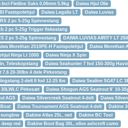
Incl Fletline Saks 0,06mm 5,9kg
Daiwa Hjul Olie
I Fastspolehjul
Daiwa Legalis LT
Daiwa Luvias
RS 2 pc 5-25g Spinnestang
 2 pc 5-25g Trigger fiskestang
S 2 pc 5-25g Spinnestang
DAIWA LUVIAS AIRITY LT 25
iwa Morethan 2510PE-H Fastspolehjul
Daiwa Morethan 
hjul Ninja Lt 1000
Daiwa Ninja X Spin
pin, Teleskopstang
Daiwa Seahunter 7 fod 150-300g Havs
7,6 20-30lbs 4 dele Pirkestang
ingstang 2-delt 8 fod 12-25 lbs
Daiwa Sealine SG47 LC 3
` 30LWLC Pirkesæt
Daiwa Shogun AGS Seatrout 9´ 10-35
out AGS
Daiwa Silvercreek Seatrout 4-delt
Daiwa Silver
 Boat
Daiwa Tournament AGS Seatrout 4-delt
Dakine 3
, sunglow
Dakine Atlas 25L, rød
Dakine BC Tool
 deep red
Dakine Boot Bag 30L, olive ashcroft camo