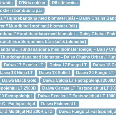
& white
D’Bris sokker
D8 edelweiss
sokker i bambus, 5 par
 // Hundebandana med blomster (blå) – Daisy Chains Ban
r // Mundbind i stof med blomster (blå)
andana // Hundebandana med blomster – Daisy Chains Pin
unchies // Scrunchies hår elastik (blomster)
Bandana // Hundebandana med blomster (beige) – Daisy Ch
// Hundebandana med blomster – Daisy Chains Urban // H
Daiwa 17 Exceler LT
Daiwa 17 Fuego LT
Daiwa 18 Ca
Daiwa 18 Ninja LT
Daiwa 18 Saltist
Daiwa 20 Fuego LT
Daiwa Black Gold
Daiwa Caldia LT Fastspolehjul 2000D
spolehjul LT 2500D
Daiwa Certate LT Fastspolehjul LT 3
00 Fastspolehjul
Daiwa Exceler LT Fastspolehjul LT 100
-C . Fastspolehjul
Daiwa Fiskevest L
LTD Multihjul HD 200H LTD
Daiwa Fuego Lt Fastspolehju