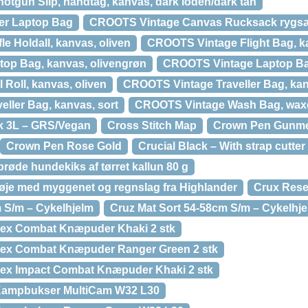
gun Slip, håndtag, kanvas, dark loden/dark tan
er Laptop Bag
CROOTS Vintage Canvas Rucksack rygsæk
e Holdall, kanvas, oliven
CROOTS Vintage Flight Bag, ka
op Bag, kanvas, olivengrøn
CROOTS Vintage Laptop Ba
Roll, kanvas, oliven
CROOTS Vintage Traveller Bag, kan
ller Bag, kanvas, sort
CROOTS Vintage Wash Bag, waxe
k 3L – GRS/Vegan
Cross Stitch Map
Crown Pen Gunme
Crown Pen Rose Gold
Crucial Black – With strap cutter
røde hundekiks af tørret kallun 80 g
 med myggenet og regnslag fra Highlander
Crux Reser
 S/m – Cykelhjelm
Cruz Mat Sort 54-58cm S/m – Cykelhj
Flex Combat Knæpuder Khaki 2 stk
Flex Combat Knæpuder Ranger Green 2 stk
Flex Impact Combat Knæpuder Khaki 2 stk
 Kampbukser MultiCam W32 L30