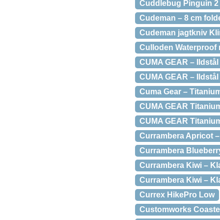
Cuddlebug Pinguin 2 
Cudeman – 8 cm folde
Cudeman jagtkniv Kl
Culloden Waterproof 
CUMA GEAR – Ildstål
CUMA GEAR – Ildstål 
Cuma Gear – Titaniu
CUMA GEAR Titanium
CUMA GEAR Titanium H
Currambera Apricot –
Currambera Blueberry
Currambera Kiwi – K
Currambera Kiwi – Kl
Currex HikePro Low
Customworks Coaste