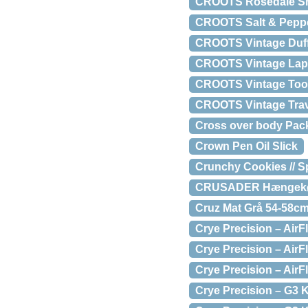
CROOTS Rosedale Shot
CROOTS Salt & Pepp
CROOTS Vintage Duffl
CROOTS Vintage Lapt
CROOTS Vintage Tool 
CROOTS Vintage Trave
Cross over body Pac
Crown Pen Oil Slick
Crunchy Cookies // Sp
CRUSADER Hængekøje
Cruz Mat Grå 54-58cm
Crye Precision – Air
Crye Precision – Air
Crye Precision – Air
Crye Precision – G3