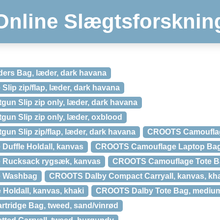
Online Slægtsforsknin
rs Bag, læder, dark havana
lip zip/flap, læder, dark havana
n Slip zip only, læder, dark havana
n Slip zip only, læder, oxblood
n Slip zip/flap, læder, dark havana
CROOTS Camouflage
uffle Holdall, kanvas
CROOTS Camouflage Laptop Bag
Rucksack rygsæk, kanvas
CROOTS Camouflage Tote B
 Washbag
CROOTS Dalby Compact Carryall, kanvas, kh
Holdall, kanvas, khaki
CROOTS Dalby Tote Bag, medium,
tridge Bag, tweed, sand/vinrød