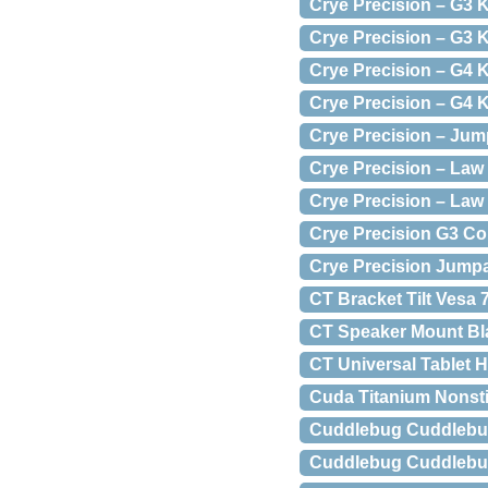
Crye Precision – G3
Crye Precision – G3 
Crye Precision – G4
Crye Precision – G4 
Crye Precision – Jum
Crye Precision – Law
Crye Precision – La
Crye Precision G3 Co
Crye Precision Jumpa
CT Bracket Tilt Vesa 
CT Speaker Mount Bla
CT Universal Tablet 
Cuda Titanium Nonsti
Cuddlebug Cuddlebug
Cuddlebug Cuddlebug 