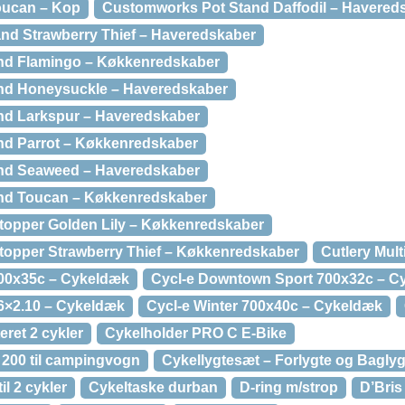
ucan – Kop
Customworks Pot Stand Daffodil – Havered
nd Strawberry Thief – Haveredskaber
nd Flamingo – Køkkenredskaber
nd Honeysuckle – Haveredskaber
d Larkspur – Haveredskaber
d Parrot – Køkkenredskaber
nd Seaweed – Haveredskaber
nd Toucan – Køkkenredskaber
opper Golden Lily – Køkkenredskaber
opper Strawberry Thief – Køkkenredskaber
Cutlery Mult
700x35c – Cykeldæk
Cycl-e Downtown Sport 700x32c – C
6×2.10 – Cykeldæk
Cycl-e Winter 700x40c – Cykeldæk
ret 2 cykler
Cykelholder PRO C E-Bike
 200 til campingvogn
Cykellygtesæt – Forlygte og Baglyg
l 2 cykler
Cykeltaske durban
D-ring m/strop
D’Bris