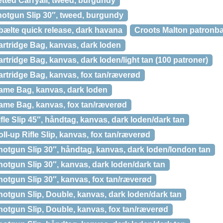
ted Carryall, tweed, burgundy
tgun Slip 30″, tweed, burgundy
bælte quick release, dark havana
Croots Malton patronbæ
tridge Bag, kanvas, dark loden
ridge Bag, kanvas, dark loden/light tan (100 patroner)
tridge Bag, kanvas, fox tan/ræverød
me Bag, kanvas, dark loden
e Bag, kanvas, fox tan/ræverød
e Slip 45″, håndtag, kanvas, dark loden/dark tan
-up Rifle Slip, kanvas, fox tan/ræverød
gun Slip 30″, håndtag, kanvas, dark loden/london tan
gun Slip 30″, kanvas, dark loden/dark tan
tgun Slip 30″, kanvas, fox tan/ræverød
gun Slip, Double, kanvas, dark loden/dark tan
tgun Slip, Double, kanvas, fox tan/ræverød