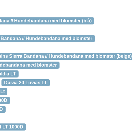
dana // Hundebandana med blomster (blå)
k Bandana // Hundebandana med blomster
ains Sierra Bandana // Hundebandana med blomster (beige)
undebandana med blomster
ldia LT
Daiwa 20 Luvias LT
 Lt
000D
0D
l LT 1000D