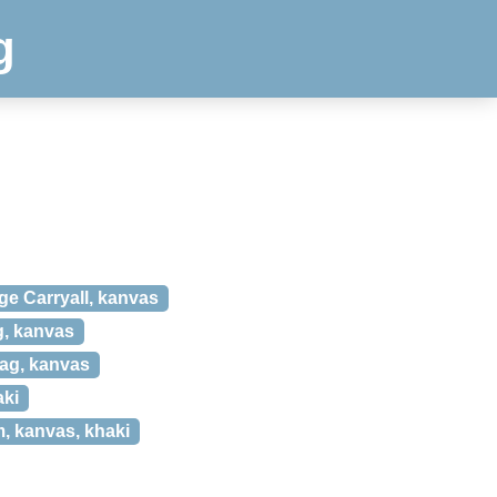
g
 Carryall, kanvas
, kanvas
ag, kanvas
aki
 kanvas, khaki