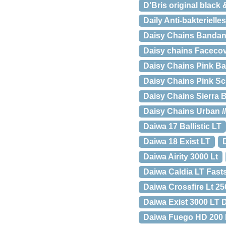
D’Bris original black 
Daily Anti-bakterielle
Daisy Chains Bandana
Daisy chains Facecove
Daisy Chains Pink B
Daisy Chains Pink Scr
Daisy Chains Sierra 
Daisy Chains Urban 
Daiwa 17 Ballistic LT
Daiwa 18 Exist LT
Daiwa Airity 3000 Lt
Daiwa Caldia LT Fast
Daiwa Crossfire Lt 25
Daiwa Exist 3000 LT D
Daiwa Fuego HD 200 