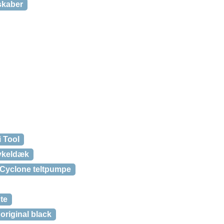
skaber
i Tool
ykeldæk
Cyclone teltpumpe
te
 original black