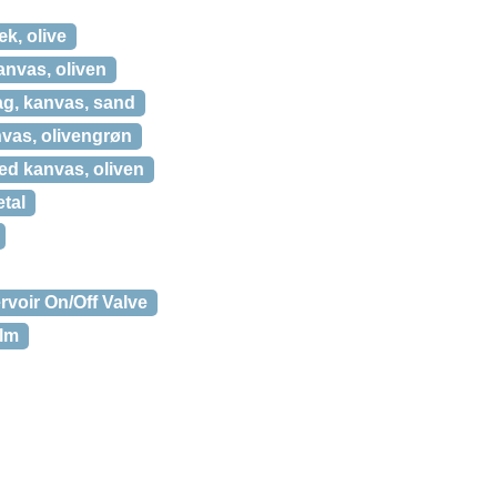
, olive
nvas, oliven
g, kanvas, sand
vas, olivengrøn
d kanvas, oliven
tal
voir On/Off Valve
elm