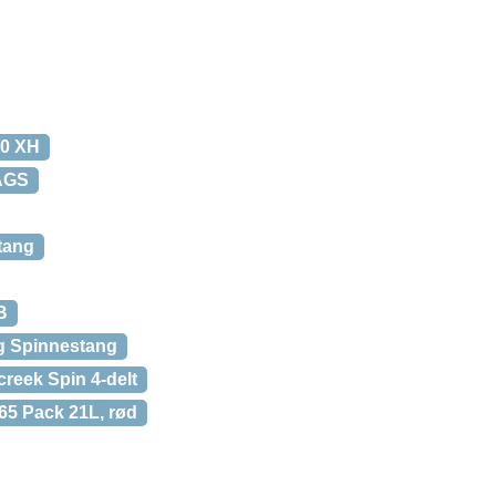
00 XH
AGS
tang
B
g Spinnestang
creek Spin 4-delt
65 Pack 21L, rød