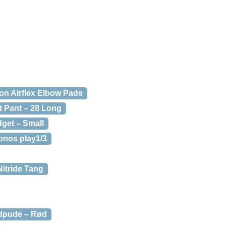
on Airflex Elbow Pads
 Pant – 28 Long
get – Small
onos play1/3
Nitride Tang
dpude – Rød