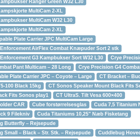
 Kampbukser Ranger Green W32 L30
Kampskjorte MultiCam 2-XL
 Kampbukser MultiCam W32 L30
Kampskjorte MultiCam 2-XL
pable Plate Carrier JPC MultiCam Large
 Enforcement AirFlex Combat Knæpuder Sort 2 stk
w Enforcement G3 Kampbukser Sort W32 L30
Crye Precisi
mbat Pant Multicam – 28 Long
Crye Precision G4 Combat
ble Plate Carrier JPC – Coyote – Large
CT Bracket – Bud
75-100 Black 15kg
CT Sonos Speaker Mount Black Fits S
ck Fits Sonos play1
CT UltraS. Tilt Vesa 600×400
Holder CAR
Cube forstørrelsesglas
Cuda 7,5 Titanium 
ck 9 Filekniv
Cuda Titaniums 10,25" Næb Fisketang
 Butterfly – Rejsepude
Small – Black – Str. Stk. – Rejsepude
Cuddlebug Hove