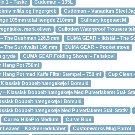
In 1 – Taske
Cudeman – 135L
kniv m/lås og fingergreb
Cudeman – Vanadium Steel Jag
inge 105mm total længde 210mm
Culinary kogesæt M
regnjakke, mørk oliven
Culloden Waterproof Trousers te
 – The Bushman 126,5 mm
CUMA GEAR – Ildstål – The S
– The Survivalist 198 mm
CUMA GEAR – Pocket stove
m gryde
CUMA GEAR Folding Shovel – Feltskovl
 Hang Pot 750ml
ang Pot med Kaffe Filter Stempel – 750 ml
Cup Clean –
 Klassisk Dobbelt-hængekøje I Bomuld
 – Klassisk Dobbelt-hængekøje Med Pulverlakeret Stål- Sta
lassisk Dobbelt-hængekøje I Bomuld
assisk Dobbelt-hængekøje Med Pulverlakeret Stål- Stativ
Currex HikePro Medium
Curve Blue
r Leaves – Køkkenredskaber
Customworks Mug Parrot 