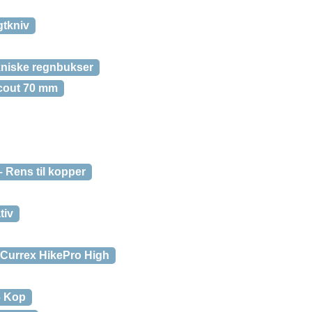
tkniv
kniske regnbukser
cout 70 mm
 Rens til kopper
tiv
Currex HikePro High
– Kop