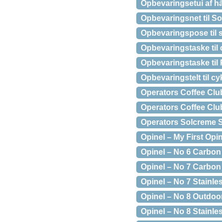
Opbevaringsetui af hå
Opbevaringsnet til S
Opbevaringspose til
Opbevaringstaske ti
Opbevaringstaske til 
Opbevaringstelt til cy
Operators Coffee Club
Operators Coffee Clu
Operators Solcreme 
Opinel – My First Opi
Opinel – No 6 Carbon 
Opinel – No 7 Carbon 
Opinel – No 7 Stainle
Opinel – No 8 Outdoo
Opinel – No 8 Stainle