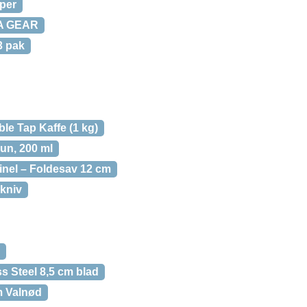
per
MA GEAR
3 pak
le Tap Kaffe (1 kg)
un, 200 ml
inel – Foldesav 12 cm
kniv
ss Steel 8,5 cm blad
cm Valnød