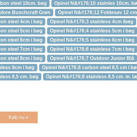
bon steel 10cm. bøg
Opinel N&#176;10 stainles 10cm. b
plore Buschcraft Grøn
Opinel N&#176;12 Foldesav 12 cm
on steel 4cm i bøg
Opinel N&#176;3 stainless 4cm ibøg
on steel 5cm i bøg
Opinel N&#176;4 stainless 5cm i bøg
on steel 6cm i bøg
Opinel N&#176;5 stainless 6cm i bøg
on steel 7cm i bøg
Opinel N&#176;6 stainless 7cm i bøg
on steel 8cm i bøg
Opinel N&#176;7 Outdoor Junior Blå
nless 8cm i bøg
Opinel N&#176;8 carbon steel 8,5 cm i b
nless 8,5 cm. bøg
Opinel N&#176;8 stainless 8,5 cm. m. l
Køb nu »