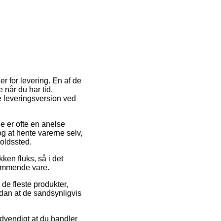
r for levering. En af de
 når du har tid.
e leveringsversion ved
ne er ofte en anelse
g at hente varerne selv,
holdssted.
en fluks, så i det
kommende vare.
de fleste produkter,
ådan at de sandsynligvis
ødvendigt at du handler