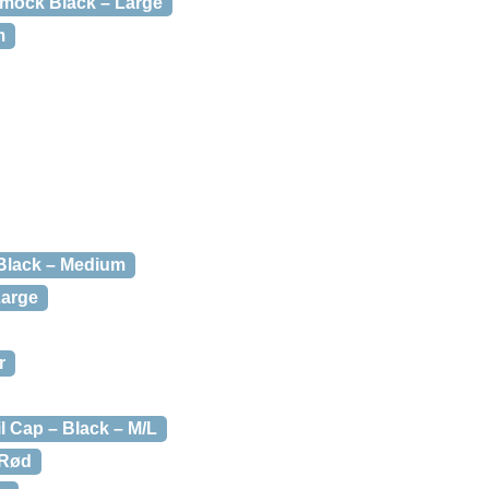
mock Black – Large
m
Black – Medium
Large
r
l Cap – Black – M/L
 Rød