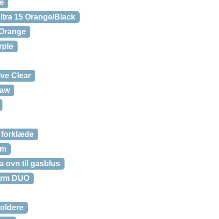
e
tra 15 Orange/Black
 Orange
rple
lve Clear
raw
 forklæde
rm
 ovn til gasblus
orm DUO
oldere