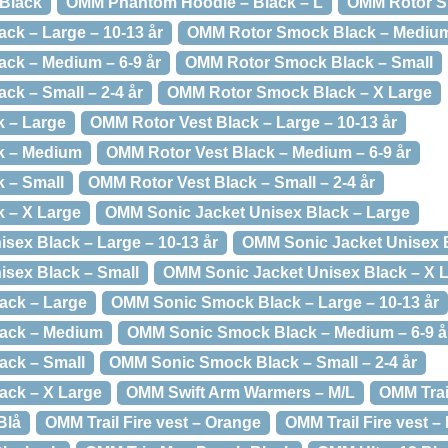
Black
OMM Phantom Hoodie – Black – L
OMM Rotor S
k – Large – 10-13 år
OMM Rotor Smock Black – Mediu
ck – Medium – 6-9 år
OMM Rotor Smock Black – Small
k – Small – 2-4 år
OMM Rotor Smock Black – X Large
k – Large
OMM Rotor Vest Black – Large – 10-13 år
k – Medium
OMM Rotor Vest Black – Medium – 6-9 år
 – Small
OMM Rotor Vest Black – Small – 2-4 år
 – X Large
OMM Sonic Jacket Unisex Black – Large
sex Black – Large – 10-13 år
OMM Sonic Jacket Unisex 
sex Black – Small
OMM Sonic Jacket Unisex Black – X 
ack – Large
OMM Sonic Smock Black – Large – 10-13 år
ack – Medium
OMM Sonic Smock Black – Medium – 6-9 å
ck – Small
OMM Sonic Smock Black – Small – 2-4 år
ck – X Large
OMM Swift Arm Warmers – M/L
OMM Trai
Blå
OMM Trail Fire vest – Orange
OMM Trail Fire vest –