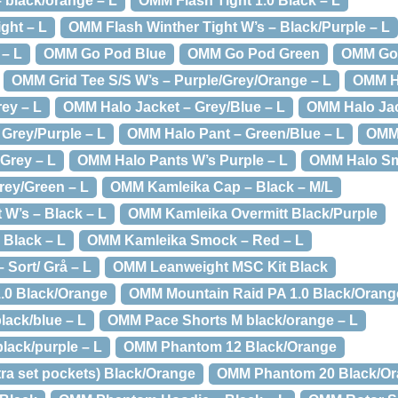
 black/orange – L
OMM Flash Tight 1.0 Black – L
ght – L
OMM Flash Winther Tight W’s – Black/Purple – L
 – L
OMM Go Pod Blue
OMM Go Pod Green
OMM Go
OMM Grid Tee S/S W’s – Purple/Grey/Orange – L
OMM H2
ey – L
OMM Halo Jacket – Grey/Blue – L
OMM Halo Jac
Grey/Purple – L
OMM Halo Pant – Green/Blue – L
OMM 
Grey – L
OMM Halo Pants W’s Purple – L
OMM Halo Sm
ey/Green – L
OMM Kamleika Cap – Black – M/L
W’s – Black – L
OMM Kamleika Overmitt Black/Purple
 Black – L
OMM Kamleika Smock – Red – L
Sort/ Grå – L
OMM Leanweight MSC Kit Black
.0 Black/Orange
OMM Mountain Raid PA 1.0 Black/Orang
ack/blue – L
OMM Pace Shorts M black/orange – L
lack/purple – L
OMM Phantom 12 Black/Orange
a set pockets) Black/Orange
OMM Phantom 20 Black/O