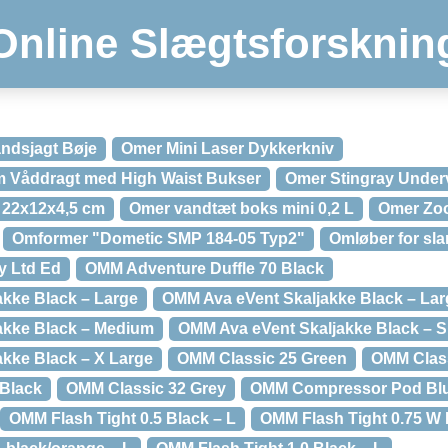
Online Slægtsforsknin
ndsjagt Bøje
Omer Mini Laser Dykkerkniv
 Våddragt med High Waist Bukser
Omer Stingray Under
 22x12x4,5 cm
Omer vandtæt boks mini 0,2 L
Omer Zo
Omformer "Dometic SMP 184-05 Typ2"
Omløber for sl
y Ltd Ed
OMM Adventure Duffle 70 Black
kke Black – Large
OMM Ava eVent Skaljakke Black – Larg
akke Black – Medium
OMM Ava eVent Skaljakke Black – S
kke Black – X Large
OMM Classic 25 Green
OMM Class
/Black
OMM Classic 32 Grey
OMM Compressor Pod Bl
OMM Flash Tight 0.5 Black – L
OMM Flash Tight 0.75 W 