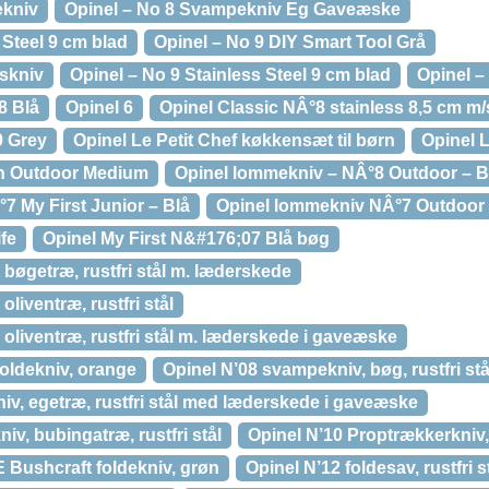
ekniv
Opinel – No 8 Svampekniv Eg Gaveæske
Steel 9 cm blad
Opinel – No 9 DIY Smart Tool Grå
rskniv
Opinel – No 9 Stainless Steel 9 cm blad
Opinel –
8 Blå
Opinel 6
Opinel Classic NÂ°8 stainless 8,5 cm m
9 Grey
Opinel Le Petit Chef køkkensæt til børn
Opinel L
th Outdoor Medium
Opinel lommekniv – NÂ°8 Outdoor – B
7 My First Junior – Blå
Opinel lommekniv NÂ°7 Outdoor 
fe
Opinel My First N&#176;07 Blå bøg
 bøgetræ, rustfri stål m. læderskede
oliventræ, rustfri stål
 oliventræ, rustfri stål m. læderskede i gaveæske
foldekniv, orange
Opinel N’08 svampekniv, bøg, rustfri stå
iv, egetræ, rustfri stål med læderskede i gaveæske
iv, bubingatræ, rustfri stål
Opinel N’10 Proptrækkerkniv, r
Bushcraft foldekniv, grøn
Opinel N’12 foldesav, rustfri s