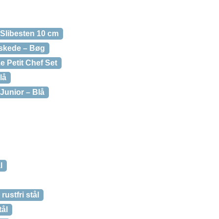
 Slibesten 10 cm
/skede – Bøg
e Petit Chef Set
lå
Junior – Blå
l
ustfri stål
tål