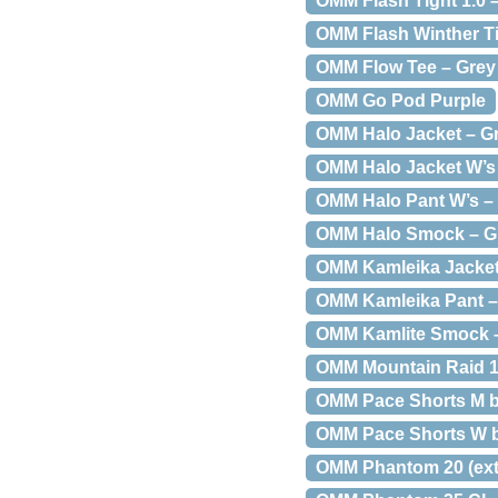
OMM Flash Tight 1.0 –
OMM Flash Winther Ti
OMM Flow Tee – Grey
OMM Go Pod Purple
OMM Halo Jacket – Gr
OMM Halo Jacket W’s 
OMM Halo Pant W’s – 
OMM Halo Smock – Gr
OMM Kamleika Jacket 
OMM Kamleika Pant –
OMM Kamlite Smock – 
OMM Mountain Raid 1
OMM Pace Shorts M bl
OMM Pace Shorts W b
OMM Phantom 20 (extr