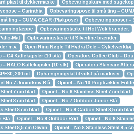
rd plast til dykkermaske
Opbevaringskurv med sugekop
ovepose – Carinthia
Opbevaringspose til små ting – CU
 små ting – CUMA GEAR (Pløkpose)
Opbevaringsposer – 
l campingtæppe
Opbevaringstaske til Hot Wok brænder.
Patio-Mat
Opbevaringstaske til Silverline brænder.
kler m.v.
Open Ring Nøgle Til Hydra Dele – Cykelværktøj
 – C4 Kaffekapsler (10 stk)
Operators Coffee Club – Doub
b – HALO Kaffekapsler (10 stk)
Operators Skincare Afters
SPF30, 200 ml
Ophængningskit til vulst på markiser
Op
nel No 7 Juniorkniv Blå
Opinel – No 10 Proptrækker Folde
Steel 7 cm blad
Opinel – No 6 Stainless Steel 7 cm blad
Steel 8 cm blad
Opinel – No 7 Outdoor Junior Blå
ss Steel 8 cm blad
Opinel – No 8 Carbon Steel 8,5 cm blad
r Blå
Opinel – No 8 Outdoor Rød
Opinel – No 8 Stainle
ss Steel 8,5 cm Oliven
Opinel – No 8 Stainless Steel 8,5 