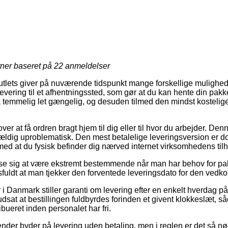
rner baseret på
22
anmeldelser
outlets giver på nuværende tidspunkt mange forskellige mulighede
levering til et afhentningssted, som gør at du kan hente din pakke
 temmelig let gængelig, og desuden tilmed den mindst kostelig
r at få ordren bragt hjem til dig eller til hvor du arbejder. Den
ldig uproblematisk. Den mest betalelige leveringsversion er do
med at du fysisk befinder dig nærved internet virksomhedens til
se sig at være ekstremt bestemmende når man har behov for pakk
fuldt at man tjekker den forventede leveringsdato for den ved
i Danmark stiller garanti om levering efter en enkelt hverdag på 
dsat at bestillingen fuldbyrdes forinden et givent klokkeslæt, s
ibueret inden personalet har fri.
ender byder på levering uden betaling, men i reglen er det så n