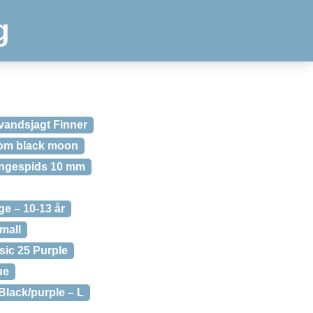
g
vandsjagt Finner
om black moon
angespids 10 mm
e – 10-13 år
mall
ic 25 Purple
ue
Black/purple – L