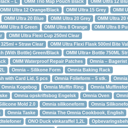
lack – L
OMM Trio Map Pouch Black
OMM Ultra 12 Blu
OMM Ultra 12 Orange/Black
OMM Ultra 15 Grey
OMM Ul
OMM Ultra 20 Blue
OMM Ultra 20 Grey
OMM Ultra 20
MM Ultra 8 Green
OMM Ultra 8 Orange
OMM Ultra 8 Pu
r
OMM Ultra Flexi Cup 250ml Clear
 325ml + Straw Clear
OMM Ultra Flexi Flask 500ml Bite Va
h (With Bottle) Green/Black
OMM Ultra+ Bottle 750ML St
ack
OMM Waterproof Repair Patches
Omnia – Bagerist
2L
Omnia – Silikone Form
Omnia Baking Rack
h with Card Lid, 5 pcs
Omnia Folieform – 5 stk.
Omnia
Omnia Kogebog
Omnia Muffin Ring
Omnia Muffinsfo
aske
Omnia opskriftsbog Engelsk
Omnia Oven
Omnia
ilicone Mold 2.0
Omnia silikoneform
Omnia Silikonef
n
Omnia Taske
Omnia The Omnia Cookbook, English
dtelefoner
ONO Duck vinkaraffel 1,2L
Opbevaringsbeh