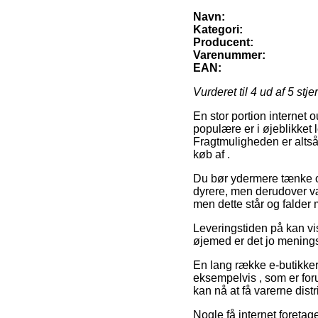
Navn:
Kategori:
Producent:
Varenummer:
EAN:
Vurderet til
4
ud af 5 stje
En stor portion internet 
populære er i øjeblikket 
Fragtmuligheden er altså
køb af .
Du bør ydermere tænke ove
dyrere, men derudover væ
men dette står og falder 
Leveringstiden på kan vi
øjemed er det jo menings
En lang række e-butikker 
eksempelvis , som er foru
kan nå at få varerne distr
Nogle få internet foretag