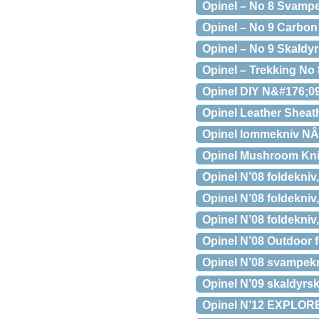
Opinel – No 8 Svamp
Opinel – No 9 Carbon 
Opinel – No 9 Skaldy
Opinel – Trekking No 
Opinel DIY N&#176;0
Opinel Leather Shea
Opinel lommekniv NÂ°
Opinel Mushroom Kni
Opinel N’08 foldekniv,
Opinel N’08 foldekniv, 
Opinel N’08 foldekniv,
Opinel N’08 Outdoor 
Opinel N’08 svampekn
Opinel N’09 skaldyrskn
Opinel N’12 EXPLORE 