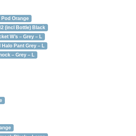
 Pod Orange
 (incl Bottle) Black
ket W’s – Grey – L
Halo Pant Grey – L
ock – Grey – L
e
range