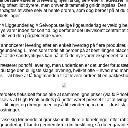
t bestille varerne til levering hjem til dig selv eller til adressen 
ig oftest lidt dyrere, men omvendt temmelig gnidningsløs. Den 
enægtes at være selv at hente ordren, som dog beroer på at du 
abets lager.
r // Liggeunderlag // Selvoppustelige liggeunderlag er vældig
e varer inden for kort tid, og derfor er det utvivlsomt centralt at
unkt ved den pågældende vare.
r annoncerer levering efter en enkelt hverdag på flere produkte
ggeunderlag L, men som trods alt beroer på at bestillingen placer
l at de sandsynligvis kan nå at få de nye varer ekspederet før de 
 præsterer portofri levering, men undertiden er det under forudsæt
 du tage den billigste slags levering, hvilket ofte – hvad end m
 – vil blive at få fragtmanden til at levere ordren til en pakkesh
særdeles fleksibelt for os alle at sammenligne priser (via fx Pri
ssevis af High Peak outlets på nettet været presset til at at tvin
 – til piger og drenge, men også til kvinder og mænd – drastis
ostninger.
vise sig lønnende at granske indtil flere e-forretninger efter r
ggeunderlag L før du gennemfører din bestilling, så du er garant