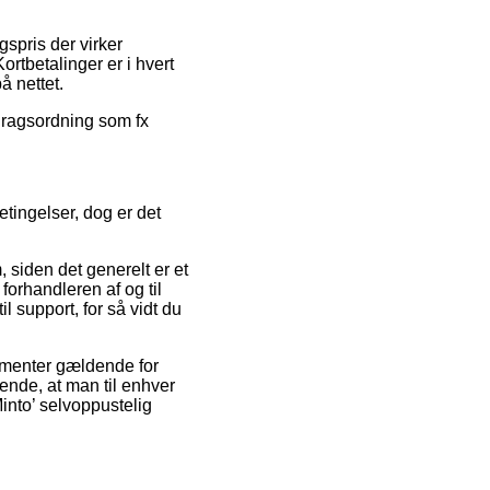
lgspris der virker
rtbetalinger er i hvert
å nettet.
afdragsordning som fx
tingelser, dog er det
siden det generelt er et
orhandleren af og til
 support, for så vidt du
ementer gældende for
rende, at man til enhver
Minto’ selvoppustelig