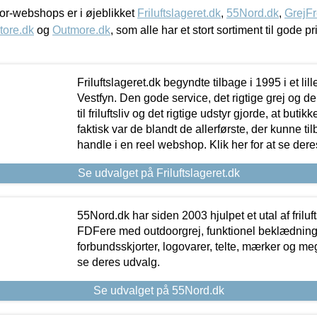
r-webshops er i øjeblikket
Friluftslageret.dk
,
55Nord.dk
,
GrejFr
tore.dk
og
Outmore.dk
, som alle har et stort sortiment til gode pr
Friluftslageret.dk begyndte tilbage i 1995 i et lil
Vestfyn. Den gode service, det rigtige grej og 
til friluftsliv og det rigtige udstyr gjorde, at buti
faktisk var de blandt de allerførste, der kunne ti
handle i en reel webshop. Klik her for at se dere
Se udvalget på Friluftslageret.dk
55Nord.dk har siden 2003 hjulpet et utal af friluf
FDFere med outdoorgrej, funktionel beklædning,
forbundsskjorter, logovarer, telte, mærker og meg
se deres udvalg.
Se udvalget på 55Nord.dk