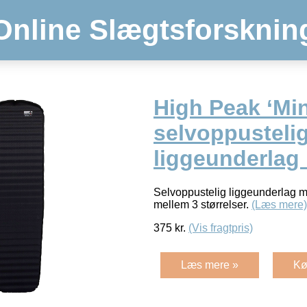
Online Slægtsforsknin
High Peak ‘Min
selvoppusteli
liggeunderlag
Selvoppustelig liggeunderlag m
mellem 3 størrelser.
(Læs mere)
375
kr.
(Vis fragtpris)
Læs mere »
Kø