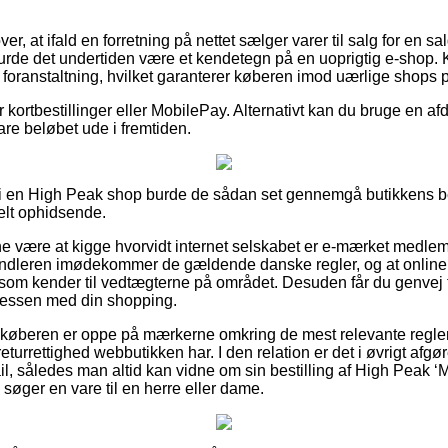
er, at ifald en forretning på nettet sælger varer til salg for en sa
urde det undertiden være et kendetegn på en uoprigtig e-shop. Ko
foranstaltning, hvilket garanterer køberen imod uærlige shops p
for kortbestillinger eller MobilePay. Alternativt kan du bruge en 
lare beløbet ude i fremtiden.
ler i en High Peak shop burde de sådan set gennemgå butikkens be
lt ophidsende.
være at kigge hvorvidt internet selskabet er e-mærket medlem, 
handleren imødekommer de gældende danske regler, og at online f
om kender til vedtægterne på området. Desuden får du genvej til
cessen med din shopping.
at køberen er oppe på mærkerne omkring de mest relevante regl
turrettighed webbutikken har. I den relation er det i øvrigt afgø
mail, således man altid kan vidne om sin bestilling af High Peak ‘
søger en vare til en herre eller dame.