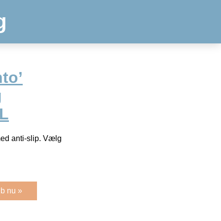
g
to’
g
 L
ed anti-slip. Vælg
b nu »