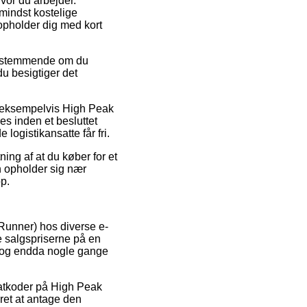
hvor du arbejder.
mindst kostelige
opholder dig med kort
 bestemmende om du
 du besigtiger det
r, eksempelvis High Peak
es inden et besluttet
logistikansatte får fri.
ning af at du køber for et
an opholder sig nær
op.
ceRunner) hos diverse e-
ge salgspriserne på en
k, og endda nogle gange
abatkoder på High Peak
eret at antage den