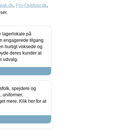
eak.dk
,
Pro-Outdoor.dk
,
iser.
le lagerlokale på
den engagerede tilgang
kken hurtigt voksede og
lbyde deres kunder at
s udvalg.
tsfolk, spejdere og
 uniformer,
et mere. Klik her for at