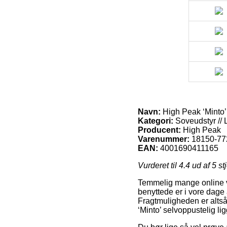
Navn:
High Peak ‘Minto’
Kategori:
Soveudstyr // 
Producent:
High Peak
Varenummer:
18150-77
EAN:
4001690411165
Vurderet til
4.4
ud af 5 st
Temmelig mange online vi
benyttede er i vore dage 
Fragtmuligheden er altså
‘Minto’ selvoppustelig li