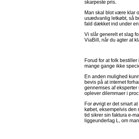
skarpeste pris.
Man skal blot være klar ov
usædvanlig letkøbt, så b
fald dækket ind under en 
Vi slår generelt et slag 
ViaBill, når du agter at k
Forud for at folk bestil
mange gange ikke specie
En anden mulighed kunne 
bevis på at internet for
gennemses af eksperter s
oplever dilemmaer i pro
For øvrigt er det smart 
købet, eksempelvis den re
tid sikrer sin faktura e-
liggeunderlag L, om man 