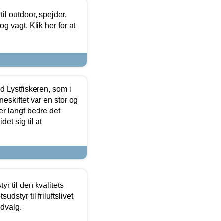
il outdoor, spejder,
 og vagt. Klik her for at
d Lystfiskeren, som i
neskiftet var en stor og
r langt bedre det
et sig til at
r til den kvalitets
dstyr til friluftslivet,
udvalg.