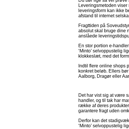
Du bør lige så vel prøve a
Leveringsmetoden viser s
leveringsform kan ikke b
afstand til internet selsk
Fragttiden på Soveudsty
absolut skal bruge dine ny
anslåede leveringstidsp
En stor portion e-handle
‘Minto’ selvoppustelig li
klokkeslæt, med det formå
Indtil flere online shops
konkret beløb. Ellers bør
Aalborg, Dragør eller Aars
Det har vist sig at være 
handler, og til tak har ma
række af deres produkter
garantere fragt uden omk
Derfor kan det stadigvæk 
‘Minto’ selvoppustelig li