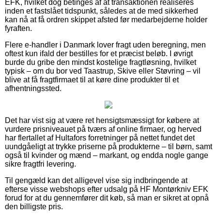
EFK, hvilket dog betinges af at transaktionen realiseres
inden et fastslået tidspunkt, således at de med sikkerhed
kan nå at få ordren skippet afsted før medarbejderne holder
fyraften.
Flere e-handler i Danmark lover fragt uden beregning, men
oftest kun ifald der bestilles for et præcist beløb. I øvrigt
burde du gribe den mindst kostelige fragtløsning, hvilket
typisk – om du bor ved Taastrup, Skive eller Støvring – vil
blive at få fragtfirmaet til at køre dine produkter til et
afhentningssted.
Det har vist sig at være ret hensigtsmæssigt for købere at
vurdere prisniveauet på tværs af online firmaer, og herved
har flertallet af Hultafors forretninger på nettet fundet det
uundgåeligt at trykke priserne på produkterne – til børn, samt
også til kvinder og mænd – markant, og endda nogle gange
sikre fragtfri levering.
Til gengæld kan det alligevel vise sig indbringende at
efterse visse webshops efter udsalg på HF Montørkniv EFK
forud for at du gennemfører dit køb, så man er sikret at opnå
den billigste pris.