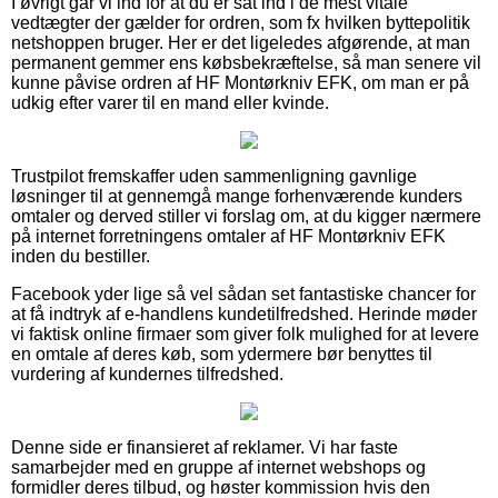
I øvrigt går vi ind for at du er sat ind i de mest vitale
vedtægter der gælder for ordren, som fx hvilken byttepolitik
netshoppen bruger. Her er det ligeledes afgørende, at man
permanent gemmer ens købsbekræftelse, så man senere vil
kunne påvise ordren af HF Montørkniv EFK, om man er på
udkig efter varer til en mand eller kvinde.
Trustpilot fremskaffer uden sammenligning gavnlige
løsninger til at gennemgå mange forhenværende kunders
omtaler og derved stiller vi forslag om, at du kigger nærmere
på internet forretningens omtaler af HF Montørkniv EFK
inden du bestiller.
Facebook yder lige så vel sådan set fantastiske chancer for
at få indtryk af e-handlens kundetilfredshed. Herinde møder
vi faktisk online firmaer som giver folk mulighed for at levere
en omtale af deres køb, som ydermere bør benyttes til
vurdering af kundernes tilfredshed.
Denne side er finansieret af reklamer. Vi har faste
samarbejder med en gruppe af internet webshops og
formidler deres tilbud, og høster kommission hvis den