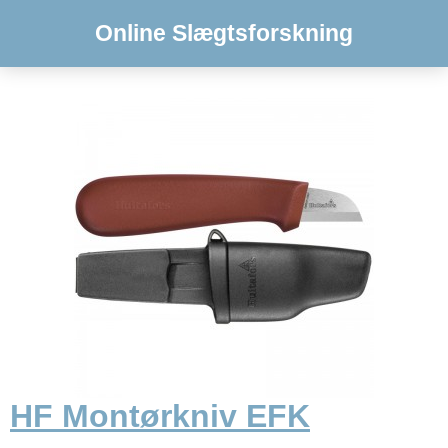
Online Slægtsforskning
HF Montørkniv EFK