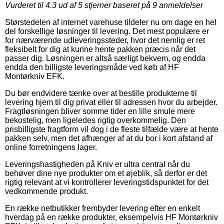
Vurderet til
4.3
ud af 5 stjerner baseret på
9
anmeldelser
Størstedelen af internet varehuse tildeler nu om dage en hel
del forskellige løsninger til levering. Det mest populære er
for nærværende udleveringssteder, hvor det nemlig er ret
fleksibelt for dig at kunne hente pakken præcis når det
passer dig. Løsningen er altså særligt bekvem, og endda
endda den billigste leveringsmåde ved køb af HF
Montørkniv EFK.
Du bør endvidere tænke over at bestille produkterne til
levering hjem til dig privat eller til adressen hvor du arbejder.
Fragtløsningen bliver somme tider en lille smule mere
bekostelig, men ligeledes rigtig overkommelig. Den
prisbilligste fragtform vil dog i de fleste tilfælde være at hente
pakken selv, men det afhænger af at du bor i kort afstand af
online forretningens lager.
Leveringshastigheden på Kniv er ultra central når du
behøver dine nye produkter om et øjeblik, så derfor er det
rigtig relevant at vi kontrollerer leveringstidspunktet for det
vedkommende produkt.
En række netbutikker frembyder levering efter en enkelt
hverdag på en række produkter, eksempelvis HF Montørkniv