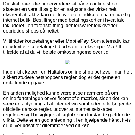
Du skal bare ikke undervurdere, at når en online shop
afsætter en vare til salg for en salgspris der virker helt
ekstremt attraktiv, kan det tit være en indikation på en uærlig
internet butik. Bestillinger med betalingskort er i hvert fald
inkluderet i en foranstaltning, der forsvarer folk overfor
uoprigtige shops på nettet.
Vi tilråder kortbetalinger eller MobilePay. Som alternativ kan
du udnytte et afbetalingstilbud som for eksempel ViaBill, i
tilfælde af at du vil betale omkostningerne over tid.
Inden folk køber i en Hultafors online shop behøver man helt
sikkert studere netshoppens regler, dog er det gerne en
omfattende opgave.
En anden mulighed kunne være at se nærmere på om
online forretningen er verificeret af e-mærket, siden det kan
være en antydning af at internet virksomheden efterfølger de
officielle danske regler, udover at internet selskabet
regelmæssigt besigtiges af fagfolk som forstår de gældende
vilkår. Dette er en god anledning til en hjælpende hånd, hvis
du bliver udsat for dilemmaer ved dit køb.