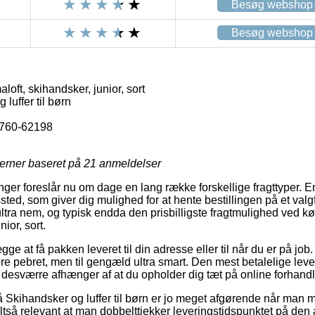
Besøg webshop
Besøg webshop
oft, skihandsker, junior, sort
luffer til børn
760-62198
jerner baseret på
21
anmeldelser
inger foreslår nu om dage en lang række forskellige fragttyper. En 
ssted, som giver dig mulighed for at hente bestillingen på et valgf
ltra nem, og typisk endda den prisbilligste fragtmulighed ved k
ior, sort.
e at få pakken leveret til din adresse eller til når du er på job
e pebret, men til gengæld ultra smart. Den mest betalelige leve
 desværre afhænger af at du opholder dig tæt på online forhandl
Skihandsker og luffer til børn er jo meget afgørende når man 
 altså relevant at man dobbelttjekker leveringstidspunktet på den 