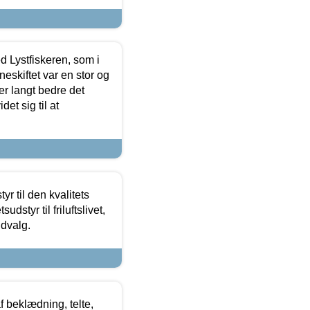
d Lystfiskeren, som i
neskiftet var en stor og
r langt bedre det
et sig til at
r til den kvalitets
dstyr til friluftslivet,
udvalg.
f beklædning, telte,