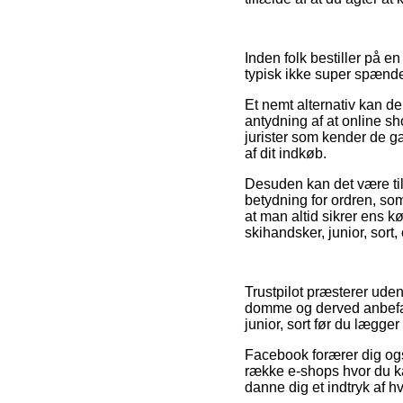
Inden folk bestiller på e
typisk ikke super spænd
Et nemt alternativ kan de
antydning af at online sh
jurister som kender de g
af dit indkøb.
Desuden kan det være ti
betydning for ordren, so
at man altid sikrer ens k
skihandsker, junior, sort
Trustpilot præsterer ude
domme og derved anbefale
junior, sort før du lægger 
Facebook forærer dig også
række e-shops hvor du k
danne dig et indtryk af hv