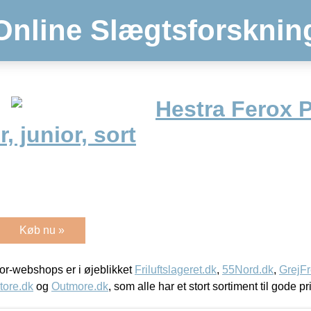
Online Slægtsforsknin
Hestra Ferox P
, junior, sort
Køb nu »
r-webshops er i øjeblikket
Friluftslageret.dk
,
55Nord.dk
,
GrejFr
tore.dk
og
Outmore.dk
, som alle har et stort sortiment til gode pr