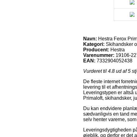
Navn:
Hestra Ferox Primal
Kategori:
Skihandsker og 
Producent:
Hestra
Varenummer:
19106-22
EAN:
7332904052438
Vurderet til
4.8
ud af 5 st
De fleste internet forretn
levering til et afhentning
Leveringstypen er altså u
Primaloft, skihandsker, jun
Du kan endvidere planlægg
sædvanligvis en tand mer
selv henter varerne, som
Leveringsdygtigheden på 
øjeblik, og derfor er det