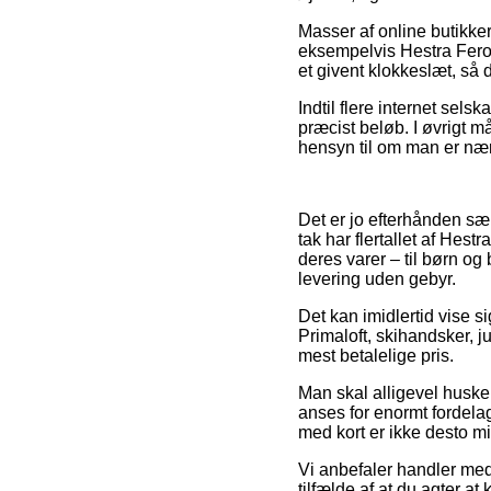
Masser af online butikke
eksempelvis Hestra Ferox 
et givent klokkeslæt, så d
Indtil flere internet sels
præcist beløb. I øvrigt 
hensyn til om man er nær A
Det er jo efterhånden sær
tak har flertallet af Hes
deres varer – til børn og
levering uden gebyr.
Det kan imidlertid vise s
Primaloft, skihandsker, j
mest betalelige pris.
Man skal alligevel huske p
anses for enormt fordelag
med kort er ikke desto mi
Vi anbefaler handler med k
tilfælde af at du agter a