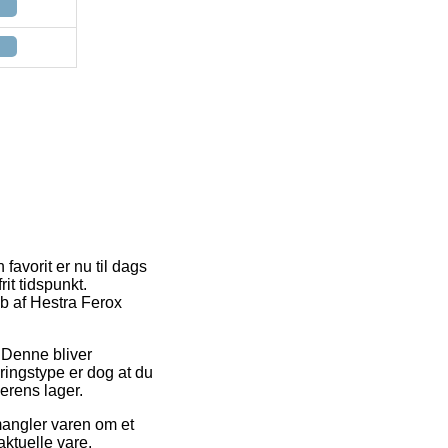
favorit er nu til dags
rit tidspunkt.
øb af Hestra Ferox
. Denne bliver
ringstype er dog at du
erens lager.
mangler varen om et
aktuelle vare.