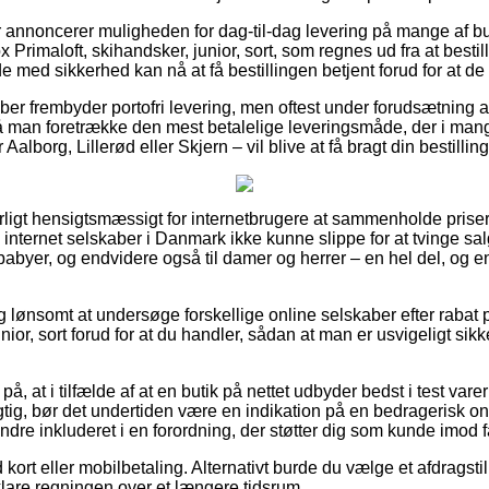
r annoncerer muligheden for dag-til-dag levering på mange af b
Primaloft, skihandsker, junior, sort, som regnes ud fra at besti
e med sikkerhed kan nå at få bestillingen betjent forud for at de l
kaber frembyder portofri levering, men oftest under forudsætning a
må man foretrække den mest betalelige leveringsmåde, der i man
alborg, Lillerød eller Skjern – vil blive at få bragt din bestilling
ligt hensigtsmæssigt for internetbrugere at sammenholde priser 
tra internet selskaber i Danmark ikke kunne slippe for at tvinge 
 babyer, og endvidere også til damer og herrer – en hel del, og 
ig lønsomt at undersøge forskellige online selskaber efter rabat
unior, sort forud for at du handler, sådan at man er usvigeligt si
å, at i tilfælde af at en butik på nettet udbyder bedst i test varer
tig, bør det undertiden være en indikation på en bedragerisk onl
ndre inkluderet i en forordning, der støtter dig som kunde imod f
ort eller mobilbetaling. Alternativt burde du vælge et afdragstilbu
t klare regningen over et længere tidsrum.