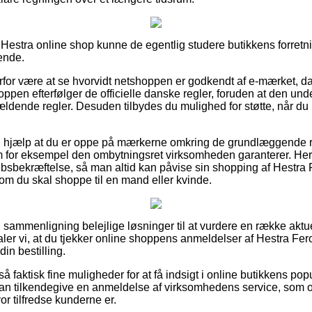
n Hestra online shop kunne de egentlig studere butikkens forretni
ende.
rfor være at se hvorvidt netshoppen er godkendt af e-mærket, da
oppen efterfølger de officielle danske regler, foruden at den un
ældende regler. Desuden tilbydes du mulighed for støtte, når 
l hjælp at du er oppe på mærkerne omkring de grundlæggende re
m for eksempel den ombytningsret virksomheden garanterer. Her 
øbsbekræftelse, så man altid kan påvise sin shopping af Hestra 
, om du skal shoppe til en mand eller kvinde.
n sammenligning belejlige løsninger til at vurdere en række akt
r vi, at du tjekker online shoppens anmeldelser af Hestra Fero
din bestilling.
 faktisk fine muligheder for at få indsigt i online butikkens pop
an tilkendegive en anmeldelse af virksomhedens service, som o
or tilfredse kunderne er.