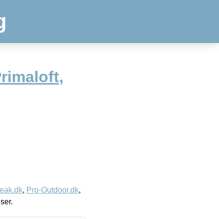
g
rimaloft,
eak.dk
,
Pro-Outdoor.dk
,
iser.