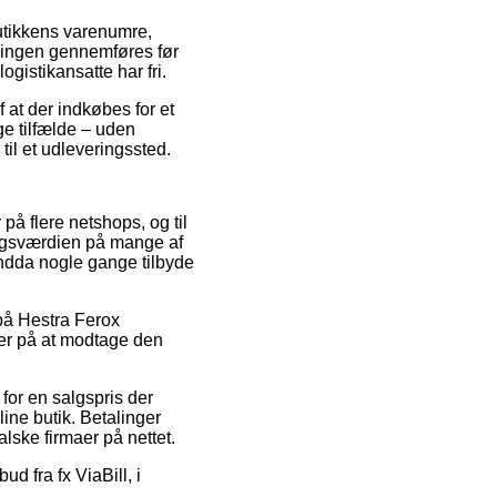
utikkens varenumre,
llingen gennemføres før
ogistikansatte har fri.
f at der indkøbes for et
ge tilfælde – uden
 til et udleveringssted.
på flere netshops, og til
salgsværdien på mange af
endda nogle gange tilbyde
 på Hestra Ferox
kker på at modtage den
 for en salgspris der
ine butik. Betalinger
alske firmaer på nettet.
d fra fx ViaBill, i