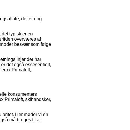
ngsaftale, det er dog
 det typisk er en
dertiden overværes af
du møder besvær som følge
tningslinjer der har
er det også essesentielt,
Ferox Primaloft,
uelle konsumenters
x Primaloft, skihandsker,
ularitet. Her møder vi en
gså må bruges til at