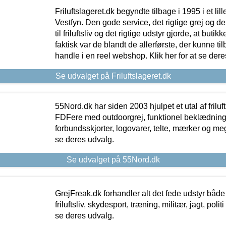
Friluftslageret.dk begyndte tilbage i 1995 i et lil
Vestfyn. Den gode service, det rigtige grej og 
til friluftsliv og det rigtige udstyr gjorde, at buti
faktisk var de blandt de allerførste, der kunne ti
handle i en reel webshop. Klik her for at se dere
Se udvalget på Friluftslageret.dk
55Nord.dk har siden 2003 hjulpet et utal af friluf
FDFere med outdoorgrej, funktionel beklædning,
forbundsskjorter, logovarer, telte, mærker og meg
se deres udvalg.
Se udvalget på 55Nord.dk
GrejFreak.dk forhandler alt det fede udstyr både t
friluftsliv, skydesport, træning, militær, jagt, politi
se deres udvalg.