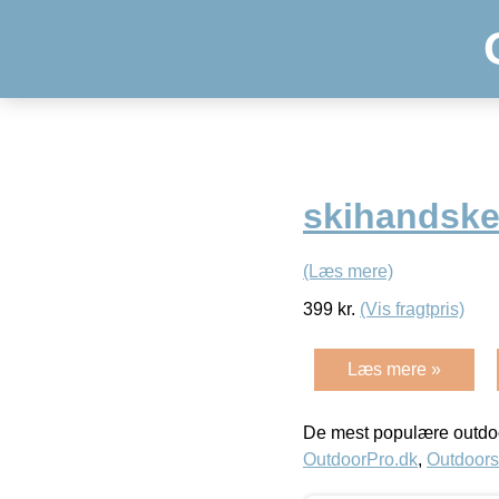
skihandsker
(Læs mere)
399
kr.
(Vis fragtpris)
Læs mere »
De mest populære outdoo
OutdoorPro.dk
,
Outdoors