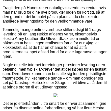
Fragttiden på Handsker er naturligvis særdeles central hvis
man har brug for dine nye produkter inden for kort tid, så af
den grund er det komplet på sin plads at du checker den
anslåede leveringsdato for den vedkommende vare.
Temmelig mange online varehuse stiller udsigt til 1 dags
levering på en lang række af deres varer, eksempelvis
Hestra Army Leather Ski Glove, Black, som imidlertid er
påkrævet at bestillingen realiseres forud for et nøjagtigt
klokkeslæt, så at de har en chance for at nå at få
produkterne skippet afsted forud for at de lageransatte tager
hjem.
Nogle enkelte internet forretninger præsterer levering uden
betaling, men typisk afkræver det at der købes for en fastsat
sum. Derudover kunne man beslutte sig for den prisbilligste
fragtmetode, hvilket mange gange – om man opholder sig
tæt på Taastrup, Holbæk eller Skagen – vil blive at få dem til
at bringe ordren til et udleveringssted.
Det er jo efterhånden ultra smart for enhver at sammenligne
priser fra diverse online forhandlere, og så har flere Hestra