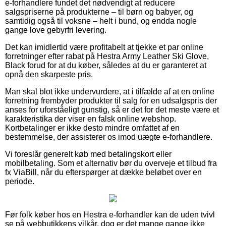
e-forhandlere fundet det nødvendigt at reducere
salgspriserne på produkterne – til børn og babyer, og
samtidig også til voksne – helt i bund, og endda nogle
gange love gebyrfri levering.
Det kan imidlertid være profitabelt at tjekke et par online
forretninger efter rabat på Hestra Army Leather Ski Glove,
Black forud for at du køber, således at du er garanteret at
opnå den skarpeste pris.
Man skal blot ikke undervurdere, at i tilfælde af at en online
forretning frembyder produkter til salg for en udsalgspris der
anses for uforståeligt gunstig, så er det for det meste være et
karakteristika der viser en falsk online webshop.
Kortbetalinger er ikke desto mindre omfattet af en
bestemmelse, der assisterer os imod uægte e-forhandlere.
Vi foreslår generelt køb med betalingskort eller
mobilbetaling. Som et alternativ bør du overveje et tilbud fra
fx ViaBill, når du efterspørger at dække beløbet over en
periode.
Før folk køber hos en Hestra e-forhandler kan de uden tvivl
se på webbutikkens vilkår, dog er det mange gange ikke