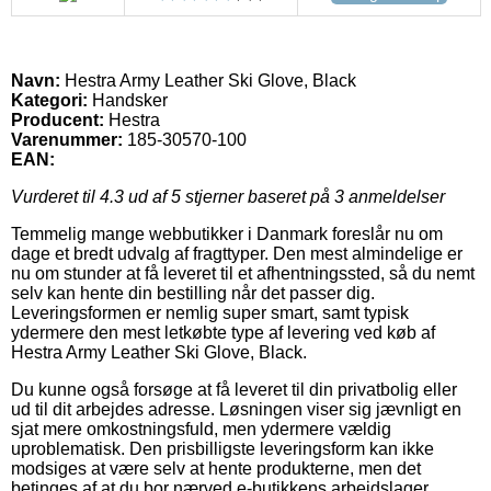
Navn:
Hestra Army Leather Ski Glove, Black
Kategori:
Handsker
Producent:
Hestra
Varenummer:
185-30570-100
EAN:
Vurderet til
4.3
ud af 5 stjerner baseret på
3
anmeldelser
Temmelig mange webbutikker i Danmark foreslår nu om
dage et bredt udvalg af fragttyper. Den mest almindelige er
nu om stunder at få leveret til et afhentningssted, så du nemt
selv kan hente din bestilling når det passer dig.
Leveringsformen er nemlig super smart, samt typisk
ydermere den mest letkøbte type af levering ved køb af
Hestra Army Leather Ski Glove, Black.
Du kunne også forsøge at få leveret til din privatbolig eller
ud til dit arbejdes adresse. Løsningen viser sig jævnligt en
sjat mere omkostningsfuld, men ydermere vældig
uproblematisk. Den prisbilligste leveringsform kan ikke
modsiges at være selv at hente produkterne, men det
betinges af at du bor nærved e-butikkens arbejdslager.