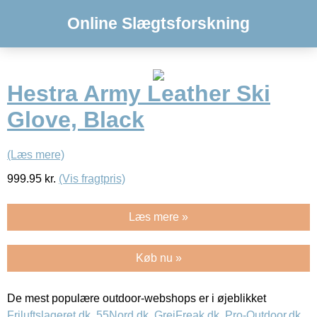
Online Slægtsforskning
Hestra Army Leather Ski
Glove, Black
(Læs mere)
999.95
kr.
(Vis fragtpris)
Læs mere »
Køb nu »
De mest populære outdoor-webshops er i øjeblikket
Friluftslageret.dk
,
55Nord.dk
,
GrejFreak.dk
,
Pro-Outdoor.dk
,