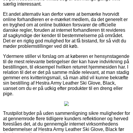
særlig interessant.
Et andet alternativ kan derfor være at bemærke hvorvidt
online forhandleren er e-mærket medlem, da det generelt er
en tryghed om at online butikken forsvarer de officielle
danske regler, foruden at internet forhandleren tit revideres
af sagkyndige der kender til bestemmelserne på området.
Det er en rigtig god mulighed for at få bistand, for så vidt du
møder problemstillinger ved dit køb.
Ydermere stiller vi forslag om at køberen er hensynstagende
til de mest relevante betingelser der kan have indvirkning på
bestillingen, til eksempel hvilken returret hjemmesiden har. I
relation til det er det på samme måde relevant, at man stadig
gemmer ens kvitteringsmail, så man altid vil kunne bekræfte
sin bestilling af Hestra Army Leather Ski Glove, Black,
uanset om du er på udkig efter produkter til en dreng eller
pige.
Trustpilot byder på uden sammenligning sikre muligheder for
at gennemrode flere tidligere kunders reflektioner og herved
foreslåes det, at du gennemgår internet virksomhedens
bedømmelser af Hestra Army Leather Ski Glove, Black før