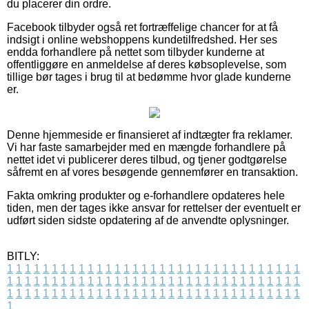
du placerer din ordre.
Facebook tilbyder også ret fortræffelige chancer for at få
indsigt i online webshoppens kundetilfredshed. Her ses
endda forhandlere på nettet som tilbyder kunderne at
offentliggøre en anmeldelse af deres købsoplevelse, som
tillige bør tages i brug til at bedømme hvor glade kunderne
er.
Denne hjemmeside er finansieret af indtægter fra reklamer.
Vi har faste samarbejder med en mængde forhandlere på
nettet idet vi publicerer deres tilbud, og tjener godtgørelse
såfremt en af vores besøgende gennemfører en transaktion.
Fakta omkring produkter og e-forhandlere opdateres hele
tiden, men der tages ikke ansvar for rettelser der eventuelt er
udført siden sidste opdatering af de anvendte oplysninger.
BITLY:
1
1
1
1
1
1
1
1
1
1
1
1
1
1
1
1
1
1
1
1
1
1
1
1
1
1
1
1
1
1
1
1
1
1
1
1
1
1
1
1
1
1
1
1
1
1
1
1
1
1
1
1
1
1
1
1
1
1
1
1
1
1
1
1
1
1
1
1
1
1
1
1
1
1
1
1
1
1
1
1
1
1
1
1
1
1
1
1
1
1
1
1
1
1
1
1
1
1
1
1