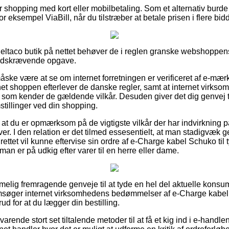
for shopping med kort eller mobilbetaling. Som et alternativ burd
 eksempel ViaBill, når du tilstræber at betale prisen i flere bidd
Deltaco butik på nettet behøver de i reglen granske webshoppens
tidskrævende opgave.
ke være at se om internet forretningen er verificeret af e-mær
net shoppen efterlever de danske regler, samt at internet virks
 som kender de gældende vilkår. Desuden giver det dig genvej 
mstillinger ved din shopping.
gt at du er opmærksom på de vigtigste vilkår der har indvirkning p
ver. I den relation er det tilmed essesentielt, at man stadigvæk
rettet vil kunne eftervise sin ordre af e-Charge kabel Schuko til 
n er på udkig efter varer til en herre eller dame.
emmelig fremragende genveje til at tyde en hel del aktuelle kons
msøger internet virksomhedens bedømmelser af e-Charge kabel S
d for at du lægger din bestilling.
arende stort set tiltalende metoder til at få et kig ind i e-handl