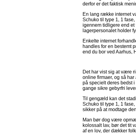
derfor er det faktisk me
En lang række internet v
Schuko til type 1, 1 fas
igennem tidligere end et 
lagerpersonalet holder fy
Enkelte internet forhandl
handles for en bestemt pr
end du bor ved Aarhus, Ho
Det har vist sig at være r
online firmaer, og så har
på specielt deres bedst i
gange sikre gebyrfri leve
Til gengæld kan det stad
Schuko til type 1, 1 fas
sikker på at modtage den 
Man bør dog være opmærks
kolossalt lav, bør det tit
af en lov, der dækker folk