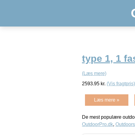
type 1, 1 f
(Læs mere)
2593.95
kr.
(Vis fragtpris)
Læs mere »
De mest populære outdoo
OutdoorPro.dk
,
Outdoors