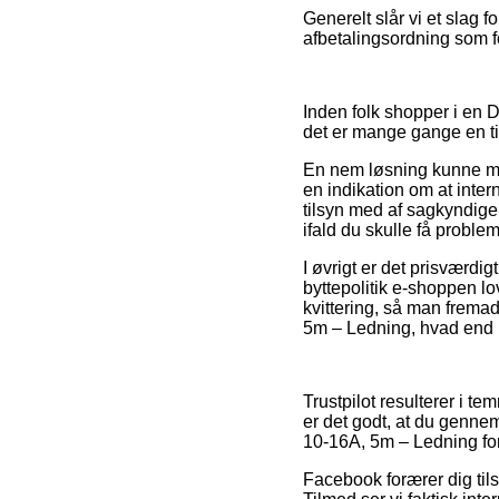
Generelt slår vi et slag 
afbetalingsordning som for
Inden folk shopper i en 
det er mange gange en 
En nem løsning kunne mås
en indikation om at inter
tilsyn med af sagkyndige
ifald du skulle få proble
I øvrigt er det prisværdi
byttepolitik e-shoppen lo
kvittering, så man fremad
5m – Ledning, hvad end ma
Trustpilot resulterer i t
er det godt, at du genne
10-16A, 5m – Ledning foru
Facebook forærer dig tilsv