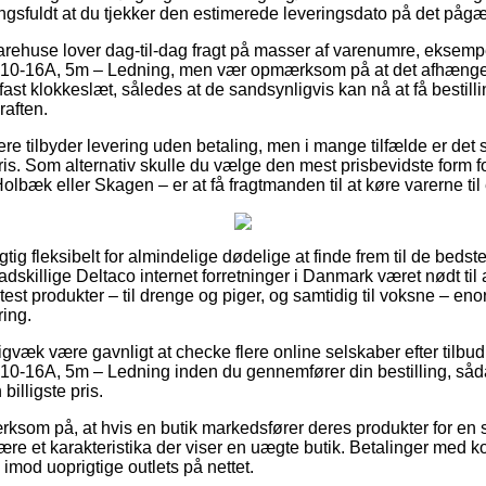
ningsfuldt at du tjekker den estimerede leveringsdato på det påg
arehuse lover dag-til-dag fragt på masser af varenumre, eksem
e, 10-16A, 5m – Ledning, men vær opmærksom på at det afhænger 
fast klokkeslæt, således at de sandsynligvis kan nå at få bestil
raften.
ere tilbyder levering uden betaling, men i mange tilfælde er det
is. Som alternativ skulle du vælge den mest prisbevidste form for
lbæk eller Skagen – er at få fragtmanden til at køre varerne til
igtig fleksibelt for almindelige dødelige at finde frem til de bedste
 adskillige Deltaco internet forretninger i Danmark været nødt til
 test produkter – til drenge og piger, og samtidig til voksne – e
ring.
igvæk være gavnligt at checke flere online selskaber efter tilb
e, 10-16A, 5m – Ledning inden du gennemfører din bestilling, såd
billigste pris.
om på, at hvis en butik markedsfører deres produkter for en s
 være et karakteristika der viser en uægte butik. Betalinger med ko
 imod uoprigtige outlets på nettet.