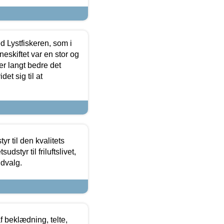
d Lystfiskeren, som i
neskiftet var en stor og
r langt bedre det
et sig til at
r til den kvalitets
dstyr til friluftslivet,
udvalg.
f beklædning, telte,