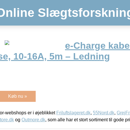
Online Slægtsforsknin
e-Charge kabel
ase, 10-16A, 5m – Ledning
Køb nu »
r-webshops er i øjeblikket
Friluftslageret.dk
,
55Nord.dk
,
GrejFr
tore.dk
og
Outmore.dk
, som alle har et stort sortiment til gode pr