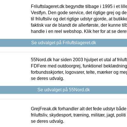
Friluftslageret.dk begyndte tilbage i 1995 i et lil
Vestfyn. Den gode service, det rigtige grej og 
til friluftsliv og det rigtige udstyr gjorde, at buti
faktisk var de blandt de allerførste, der kunne ti
handle i en reel webshop. Klik her for at se dere
Se udvalget på Friluftslageret.dk
55Nord.dk har siden 2003 hjulpet et utal af friluf
FDFere med outdoorgrej, funktionel beklædning,
forbundsskjorter, logovarer, telte, mærker og meg
se deres udvalg.
Se udvalget på 55Nord.dk
GrejFreak.dk forhandler alt det fede udstyr både t
friluftsliv, skydesport, træning, militær, jagt, politi
se deres udvalg.