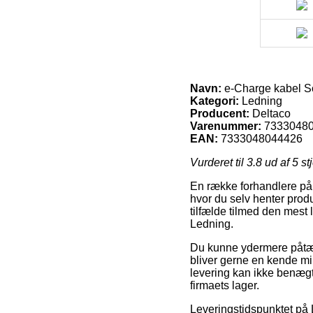
Navn:
e-Charge kabel Sch
Kategori:
Ledning
Producent:
Deltaco
Varenummer:
7333048
EAN:
7333048044426
Vurderet til
3.8
ud af 5 st
En række forhandlere på n
hvor du selv henter prod
tilfælde tilmed den mest 
Ledning.
Du kunne ydermere påtænk
bliver gerne en kende mi
levering kan ikke benægt
firmaets lager.
Leveringstidspunktet på 