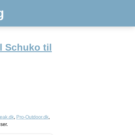
g
 Schuko til
eak.dk
,
Pro-Outdoor.dk
,
iser.