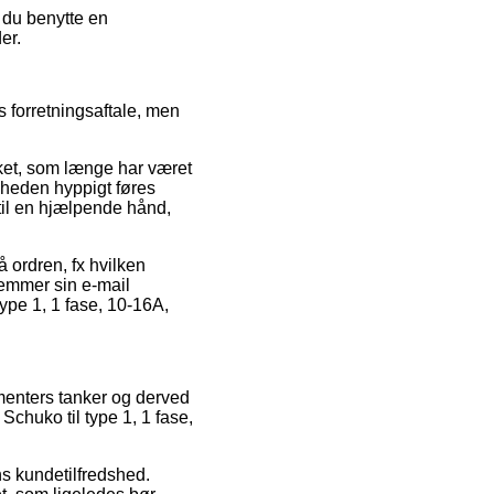
e du benytte en
er.
 forretningsaftale, men
ket, som længe har været
omheden hyppigt føres
til en hjælpende hånd,
å ordren, fx hvilken
 gemmer sin e-mail
type 1, 1 fase, 10-16A,
umenters tanker og derved
chuko til type 1, 1 fase,
ens kundetilfredshed.