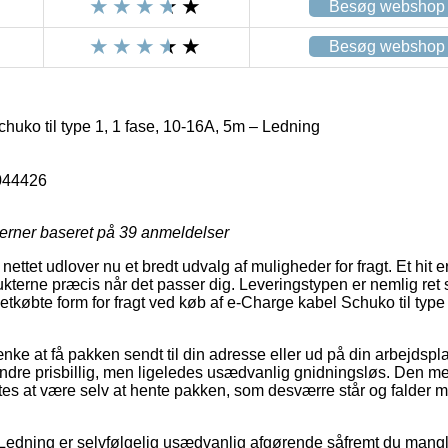
Besøg webshop
Besøg webshop
uko til type 1, 1 fase, 10-16A, 5m – Ledning
044426
jerner baseret på
39
anmeldelser
ettet udlover nu et bredt udvalg af muligheder for fragt. Et hit e
ukterne præcis når det passer dig. Leveringstypen er nemlig ret
letkøbte form for fragt ved køb af e-Charge kabel Schuko til type
e at få pakken sendt til din adresse eller ud på din arbejdsp
ndre prisbillig, men ligeledes usædvanlig gnidningsløs. Den me
es at være selv at hente pakken, som desværre står og falder m
Ledning er selvfølgelig usædvanlig afgørende såfremt du mangle