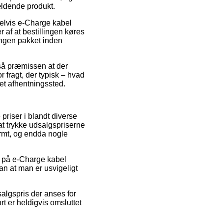
ældende produkt.
pelvis e-Charge kabel
af at bestillingen køres
lingen pakket inden
 så præmissen at der
 fragt, der typisk – hvad
 et afhentningssted.
 priser i blandt diverse
 at trykke udsalgspriserne
normt, og endda nogle
ud på e-Charge kabel
an at man er usvigeligt
algspris der anses for
rt er heldigvis omsluttet