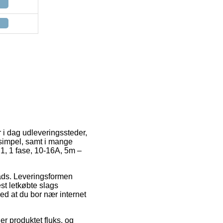
r i dag udleveringssteder,
 simpel, samt i mange
 1, 1 fase, 10-16A, 5m –
lads. Leveringsformen
st letkøbte slags
ed at du bor nær internet
r produktet fluks, og