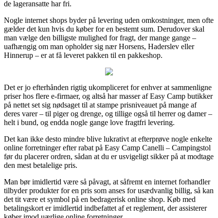
de lageransatte har fri.
Nogle internet shops byder på levering uden omkostninger, men ofte
gælder det kun hvis du køber for en bestemt sum. Derudover skal
man vælge den billigste mulighed for fragt, der mange gange –
uafhængig om man opholder sig nær Horsens, Haderslev eller
Hinnerup – er at få leveret pakken til en pakkeshop.
Det er jo efterhånden rigtig ukompliceret for enhver at sammenligne
priser hos flere e-firmaer, og altså har masser af Easy Camp butikker
på nettet set sig nødsaget til at stampe prisniveauet på mange af
deres varer – til piger og drenge, og tillige også til herrer og damer –
helt i bund, og endda nogle gange love fragtfri levering.
Det kan ikke desto mindre blive lukrativt at efterprøve nogle enkelte
online forretninger efter rabat på Easy Camp Canelli – Campingstol
før du placerer ordren, sådan at du er usvigeligt sikker på at modtage
den mest betalelige pris.
Man bør imidlertid være så påvagt, at såfremt en internet forhandler
tilbyder produkter for en pris som anses for usædvanlig billig, så kan
det tit være et symbol på en bedragerisk online shop. Køb med
betalingskort er imidlertid indbefattet af et reglement, der assisterer
køber imod uærlige online forretninger.