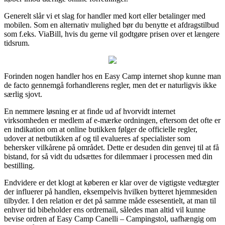
Generelt slår vi et slag for handler med kort eller betalinger med
mobilen. Som en alternativ mulighed bør du benytte et afdragstilbud
som f.eks. ViaBill, hvis du gerne vil godtgøre prisen over et længere
tidsrum.
Forinden nogen handler hos en Easy Camp internet shop kunne man
de facto gennemgå forhandlerens regler, men det er naturligvis ikke
særlig sjovt.
En nemmere løsning er at finde ud af hvorvidt internet
virksomheden er medlem af e-mærke ordningen, eftersom det ofte er
en indikation om at online butikken følger de officielle regler,
udover at netbutikken af og til evalueres af specialister som
behersker vilkårene på området. Dette er desuden din genvej til at få
bistand, for så vidt du udsættes for dilemmaer i processen med din
bestilling.
Endvidere er det klogt at køberen er klar over de vigtigste vedtægter
der influerer på handlen, eksempelvis hvilken bytteret hjemmesiden
tilbyder. I den relation er det på samme måde essesentielt, at man til
enhver tid bibeholder ens ordremail, således man altid vil kunne
bevise ordren af Easy Camp Canelli – Campingstol, uafhængig om