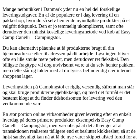
Mange netbutikker i Danmark yder nu en hel del forskellige
leveringsudgaver. En af de populære er i dag levering til en
pakkeshop, hvor du så selv henter de nyindkøbte produkter på et
valgfrit tidspunkt. Den er jo temmelig ukompliceret, samt ofte
derudover den mindst kostelige leveringsmetode ved køb af Easy
Camp Canelli – Campingstol.
Du kan alternativt påtænke at få produkterne bragt til din
hjemmeadresse eller til adressen på dit arbejde. Løsningen bliver
ofte en lille smule mere pebret, men derudover ret fleksibel. Den
billigste fragttype vil dog utvivlsomt være at du selv henter pakken,
men dette står og falder med at du fysisk befinder dig nær internet
shoppens lager.
Leveringstiden på Campingstol er rigtig væsentlig såfremt man står
og skal bruge produkterne øjeblikkeligt, og med det formål er det
bestemt klogt at du finder tidshorisonten for levering ved den
vedkommende vare.
En stor portion online virksomheder giver levering efter en enkelt
hverdag på deres primære produkter, eksempelvis Easy Camp
Canelli – Campingstol, men vær obs på at det afhænger af at
transaktionen realiseres tidligere end et besluttet klokkeslæt, så at de
højst sandsynligt kan nå at få de nye varer skippet afsted forud for at