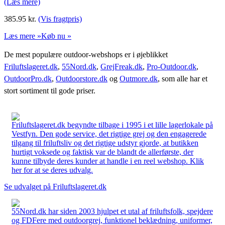
(Læs mere)
385.95
kr.
(Vis fragtpris)
Læs mere »
Køb nu »
De mest populære outdoor-webshops er i øjeblikket
Friluftslageret.dk
,
55Nord.dk
,
GrejFreak.dk
,
Pro-Outdoor.dk
,
OutdoorPro.dk
,
Outdoorstore.dk
og
Outmore.dk
, som alle har et
stort sortiment til gode priser.
Friluftslageret.dk begyndte tilbage i 1995 i et lille lagerlokale på
Vestfyn. Den gode service, det rigtige grej og den engagerede
tilgang til friluftsliv og det rigtige udstyr gjorde, at butikken
hurtigt voksede og faktisk var de blandt de allerførste, der
kunne tilbyde deres kunder at handle i en reel webshop. Klik
her for at se deres udvalg.
Se udvalget på Friluftslageret.dk
55Nord.dk har siden 2003 hjulpet et utal af friluftsfolk, spejdere
og FDFere med outdoorgrej, funktionel beklædning, uniformer,