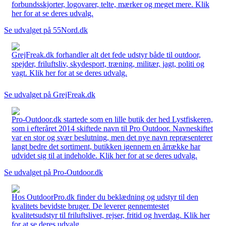
forbundsskjorter, logovarer, telte, mærker og meget mere. Klik
her for at se deres udvalg.
Se udvalget på 55Nord.dk
GrejFreak.dk forhandler alt det fede udstyr både til outdoor,
spejder, friluftsliv, skydesport, træning, militær, jagt, politi og
vagt. Klik her for at se deres udvalg.
Se udvalget på GrejFreak.dk
Pro-Outdoor.dk startede som en lille butik der hed Lystfiskeren,
som i efteråret 2014 skiftede navn til Pro Outdoor. Navneskiftet
var en stor og svær beslutning, men det nye navn repræsenterer
langt bedre det sortiment, butikken igennem en årrække har
udvidet sig til at indeholde. Klik her for at se deres udvalg.
Se udvalget på Pro-Outdoor.dk
Hos OutdoorPro.dk finder du beklædning og udstyr til den
kvalitets bevidste bruger. De leverer gennemtestet
kvalitetsudstyr til friluftslivet, rejser, fritid og hverdag. Klik her
for at se deres udvalg.