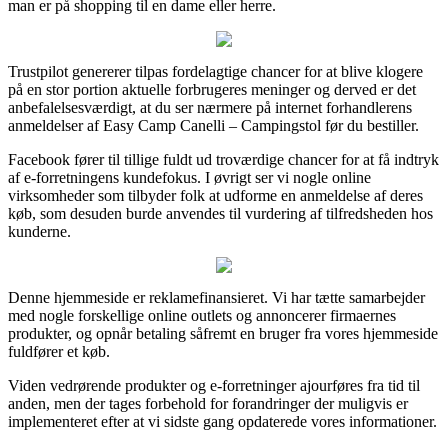
man er på shopping til en dame eller herre.
Trustpilot genererer tilpas fordelagtige chancer for at blive klogere
på en stor portion aktuelle forbrugeres meninger og derved er det
anbefalelsesværdigt, at du ser nærmere på internet forhandlerens
anmeldelser af Easy Camp Canelli – Campingstol før du bestiller.
Facebook fører til tillige fuldt ud troværdige chancer for at få indtryk
af e-forretningens kundefokus. I øvrigt ser vi nogle online
virksomheder som tilbyder folk at udforme en anmeldelse af deres
køb, som desuden burde anvendes til vurdering af tilfredsheden hos
kunderne.
Denne hjemmeside er reklamefinansieret. Vi har tætte samarbejder
med nogle forskellige online outlets og annoncerer firmaernes
produkter, og opnår betaling såfremt en bruger fra vores hjemmeside
fuldfører et køb.
Viden vedrørende produkter og e-forretninger ajourføres fra tid til
anden, men der tages forbehold for forandringer der muligvis er
implementeret efter at vi sidste gang opdaterede vores informationer.