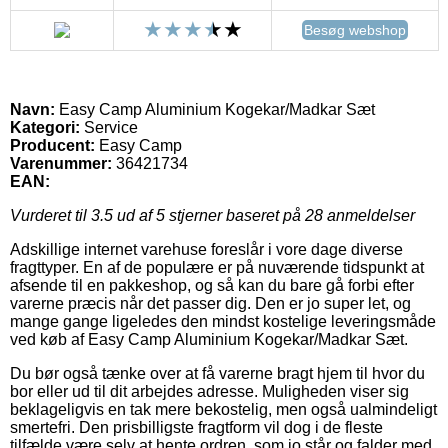
Besøg webshop
Navn:
Easy Camp Aluminium Kogekar/Madkar Sæt
Kategori:
Service
Producent:
Easy Camp
Varenummer:
36421734
EAN:
Vurderet til
3.5
ud af 5 stjerner baseret på
28
anmeldelser
Adskillige internet varehuse foreslår i vore dage diverse
fragttyper. En af de populære er på nuværende tidspunkt at
afsende til en pakkeshop, og så kan du bare gå forbi efter
varerne præcis når det passer dig. Den er jo super let, og
mange gange ligeledes den mindst kostelige leveringsmåde
ved køb af Easy Camp Aluminium Kogekar/Madkar Sæt.
Du bør også tænke over at få varerne bragt hjem til hvor du
bor eller ud til dit arbejdes adresse. Muligheden viser sig
beklageligvis en tak mere bekostelig, men også ualmindeligt
smertefri. Den prisbilligste fragtform vil dog i de fleste
tilfælde være selv at hente ordren, som jo står og falder med