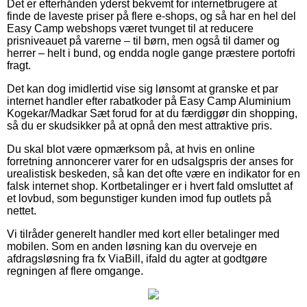
Det er efterhånden yderst bekvemt for internetbrugere at
finde de laveste priser på flere e-shops, og så har en hel del
Easy Camp webshops været tvunget til at reducere
prisniveauet på varerne – til børn, men også til damer og
herrer – helt i bund, og endda nogle gange præstere portofri
fragt.
Det kan dog imidlertid vise sig lønsomt at granske et par
internet handler efter rabatkoder på Easy Camp Aluminium
Kogekar/Madkar Sæt forud for at du færdiggør din shopping,
så du er skudsikker på at opnå den mest attraktive pris.
Du skal blot være opmærksom på, at hvis en online
forretning annoncerer varer for en udsalgspris der anses for
urealistisk beskeden, så kan det ofte være en indikator for en
falsk internet shop. Kortbetalinger er i hvert fald omsluttet af
et lovbud, som begunstiger kunden imod fup outlets på
nettet.
Vi tilråder generelt handler med kort eller betalinger med
mobilen. Som en anden løsning kan du overveje en
afdragsløsning fra fx ViaBill, ifald du agter at godtgøre
regningen af flere omgange.