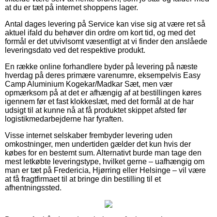
at du er tæt på internet shoppens lager.
Antal dages levering på Service kan vise sig at være ret så
aktuel ifald du behøver din ordre om kort tid, og med det
formål er det utvivlsomt væsentligt at vi finder den anslåede
leveringsdato ved det respektive produkt.
En række online forhandlere byder på levering på næste
hverdag på deres primære varenumre, eksempelvis Easy
Camp Aluminium Kogekar/Madkar Sæt, men vær
opmærksom på at det er afhængig af at bestillingen køres
igennem før et fast klokkeslæt, med det formål at de har
udsigt til at kunne nå at få produktet skippet afsted før
logistikmedarbejderne har fyraften.
Visse internet selskaber frembyder levering uden
omkostninger, men undertiden gælder det kun hvis der
købes for en bestemt sum. Alternativt burde man tage den
mest letkøbte leveringstype, hvilket gerne – uafhængig om
man er tæt på Fredericia, Hjørring eller Helsinge – vil være
at få fragtfirmaet til at bringe din bestilling til et
afhentningssted.