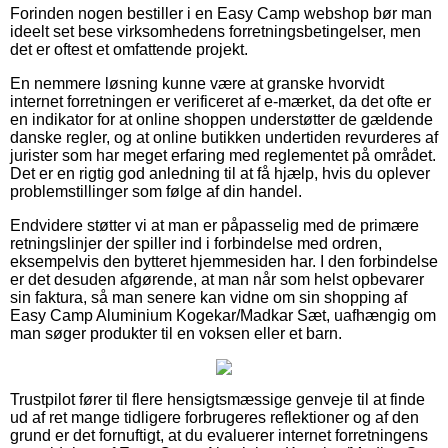
Forinden nogen bestiller i en Easy Camp webshop bør man
ideelt set bese virksomhedens forretningsbetingelser, men
det er oftest et omfattende projekt.
En nemmere løsning kunne være at granske hvorvidt
internet forretningen er verificeret af e-mærket, da det ofte er
en indikator for at online shoppen understøtter de gældende
danske regler, og at online butikken undertiden revurderes af
jurister som har meget erfaring med reglementet på området.
Det er en rigtig god anledning til at få hjælp, hvis du oplever
problemstillinger som følge af din handel.
Endvidere støtter vi at man er påpasselig med de primære
retningslinjer der spiller ind i forbindelse med ordren,
eksempelvis den bytteret hjemmesiden har. I den forbindelse
er det desuden afgørende, at man når som helst opbevarer
sin faktura, så man senere kan vidne om sin shopping af
Easy Camp Aluminium Kogekar/Madkar Sæt, uafhængig om
man søger produkter til en voksen eller et barn.
Trustpilot fører til flere hensigtsmæssige genveje til at finde
ud af ret mange tidligere forbrugeres reflektioner og af den
grund er det fornuftigt, at du evaluerer internet forretningens