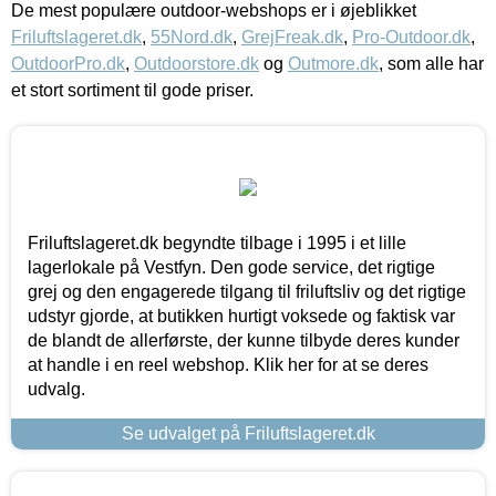
De mest populære outdoor-webshops er i øjeblikket
Friluftslageret.dk
,
55Nord.dk
,
GrejFreak.dk
,
Pro-Outdoor.dk
,
OutdoorPro.dk
,
Outdoorstore.dk
og
Outmore.dk
, som alle har
et stort sortiment til gode priser.
Friluftslageret.dk begyndte tilbage i 1995 i et lille
lagerlokale på Vestfyn. Den gode service, det rigtige
grej og den engagerede tilgang til friluftsliv og det rigtige
udstyr gjorde, at butikken hurtigt voksede og faktisk var
de blandt de allerførste, der kunne tilbyde deres kunder
at handle i en reel webshop. Klik her for at se deres
udvalg.
Se udvalget på Friluftslageret.dk