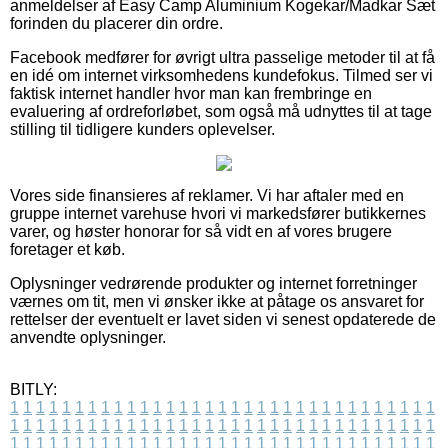
anmeldelser af Easy Camp Aluminium Kogekar/Madkar Sæt
forinden du placerer din ordre.
Facebook medfører for øvrigt ultra passelige metoder til at få
en idé om internet virksomhedens kundefokus. Tilmed ser vi
faktisk internet handler hvor man kan frembringe en
evaluering af ordreforløbet, som også må udnyttes til at tage
stilling til tidligere kunders oplevelser.
Vores side finansieres af reklamer. Vi har aftaler med en
gruppe internet varehuse hvori vi markedsfører butikkernes
varer, og høster honorar for så vidt en af vores brugere
foretager et køb.
Oplysninger vedrørende produkter og internet forretninger
værnes om tit, men vi ønsker ikke at påtage os ansvaret for
rettelser der eventuelt er lavet siden vi senest opdaterede de
anvendte oplysninger.
BITLY:
1
1
1
1
1
1
1
1
1
1
1
1
1
1
1
1
1
1
1
1
1
1
1
1
1
1
1
1
1
1
1
1
1
1
1
1
1
1
1
1
1
1
1
1
1
1
1
1
1
1
1
1
1
1
1
1
1
1
1
1
1
1
1
1
1
1
1
1
1
1
1
1
1
1
1
1
1
1
1
1
1
1
1
1
1
1
1
1
1
1
1
1
1
1
1
1
1
1
1