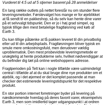
Vurderet til
4.5
ud af 5 stjerner baseret på
28
anmeldelser
En lang række outlets på nettet foreslår nu om stunder flere
leveringsmetoder. Førstevalget hos mange er for øjeblikket
at få sendt til en pakkeshop, så du selv kan hente dine varer
på et selvvalgt tidspunkt. Den er jo i høj grad simpel, og
typisk tillige den mest betalelige fragtløsning ved køb af
Earth 3.
Du kan tillige påtænke at få pakken leveret til din privatbolig
eller ud til din arbejdsplads. Fragtløsningen bliver typisk en
smule mere omkostningsfuld, men derudover vældig
uproblematisk. Den mest prisbevidste leveringsmetode er
unægtelig at hente produkterne selv, hvilket nødvendiggør at
du befinder dig tæt på online webshoppens adresse.
Fragtperioden på Telt kan i nogle tilfælde være ualmindeligt
central i tilfælde af at du skal bruge dine nye produkter om et
øjeblik, og i det øjemed er det komplet passende at man
checker det estimerede leveringstidspunkt for det respektive
produkt.
En stor portion internet forretninger byder på levering på
næstkommende hverdag på deres favorit varer, eksempelvis
Earth 3, men som imidlertid tager udgangspunkt i at ordren