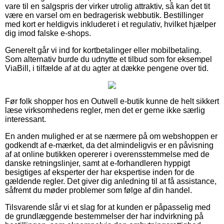
vare til en salgspris der virker utrolig attraktiv, så kan det tit
være en varsel om en bedragerisk webbutik. Bestillinger
med kort er heldigvis inkluderet i et regulativ, hvilket hjælper
dig imod falske e-shops.
Generelt går vi ind for kortbetalinger eller mobilbetaling.
Som alternativ burde du udnytte et tilbud som for eksempel
ViaBill, i tilfælde af at du agter at dække pengene over tid.
Før folk shopper hos en Outwell e-butik kunne de helt sikkert
læse virksomhedens regler, men det er gerne ikke særlig
interessant.
En anden mulighed er at se nærmere på om webshoppen er
godkendt af e-mærket, da det almindeligvis er en påvisning
af at online butikken opererer i overensstemmelse med de
danske retningslinjer, samt at e-forhandleren hyppigt
besigtiges af eksperter der har ekspertise inden for de
gældende regler. Det giver dig anledning til at få assistance,
såfremt du møder problemer som følge af din handel.
Tilsvarende slår vi et slag for at kunden er påpasselig med
de grundlæggende bestemmelser der har indvirkning på