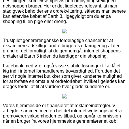
bestillingen, som eksempelvis den ombytningsrettighed
netshoppen bruger. Her er det ligeledes relevant, at man
stadigvæk beholder ens ordrekvittering, således man senere
kan eftervise købet af Earth 3, ligegyldigt om du er på
shopping til en pige eller dreng.
Trustpilot genererer ganske fordelagtige chancer for at
eksaminere adskillige andre brugeres erfaringer og af den
grund er det fornuftigt, at du gennemgår internet shoppens
omtaler af Earth 3 inden du færdiggør din shopping.
Facebook medfører også visse stabile løsninger til at få et
kig ind i internet forhandlerens troværdighed. Foruden det
ser vi nogle internet butikker som giver kunderne mulighed
for at forfatte en omtale af ordreforløbet, hvilket ligeledes kan
drages fordel af til at vurdere hvor glade kunderne er.
Vores hjemmeside er finansieret af reklameindtægter. Vi
arbejder sammen med en hel del internet webshops idet vi
promoverer virksomhedernes tilbud, og opnår kommission
når en bruger fra vores hjemmeside gennemfører et køb.