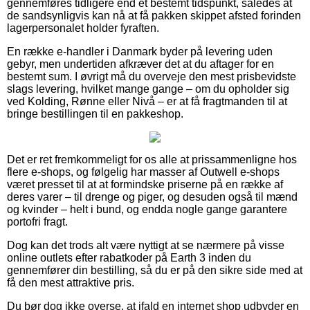
gennemføres tidligere end et bestemt tidspunkt, således at
de sandsynligvis kan nå at få pakken skippet afsted forinden
lagerpersonalet holder fyraften.
En række e-handler i Danmark byder på levering uden
gebyr, men undertiden afkræver det at du aftager for en
bestemt sum. I øvrigt må du overveje den mest prisbevidste
slags levering, hvilket mange gange – om du opholder sig
ved Kolding, Rønne eller Nivå – er at få fragtmanden til at
bringe bestillingen til en pakkeshop.
Det er ret fremkommeligt for os alle at prissammenligne hos
flere e-shops, og følgelig har masser af Outwell e-shops
været presset til at at formindske priserne på en række af
deres varer – til drenge og piger, og desuden også til mænd
og kvinder – helt i bund, og endda nogle gange garantere
portofri fragt.
Dog kan det trods alt være nyttigt at se nærmere på visse
online outlets efter rabatkoder på Earth 3 inden du
gennemfører din bestilling, så du er på den sikre side med at
få den mest attraktive pris.
Du bør dog ikke overse, at ifald en internet shop udbyder en