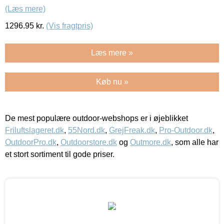
(Læs mere)
1296.95
kr.
(Vis fragtpris)
Læs mere »
Køb nu »
De mest populære outdoor-webshops er i øjeblikket
Friluftslageret.dk
,
55Nord.dk
,
GrejFreak.dk
,
Pro-Outdoor.dk
,
OutdoorPro.dk
,
Outdoorstore.dk
og
Outmore.dk
, som alle har
et stort sortiment til gode priser.