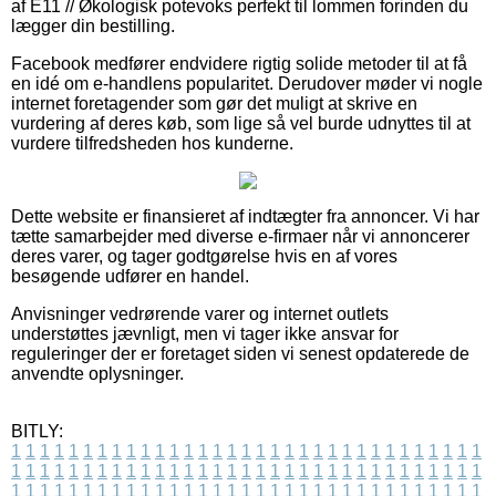
af E11 // Økologisk potevoks perfekt til lommen forinden du
lægger din bestilling.
Facebook medfører endvidere rigtig solide metoder til at få
en idé om e-handlens popularitet. Derudover møder vi nogle
internet foretagender som gør det muligt at skrive en
vurdering af deres køb, som lige så vel burde udnyttes til at
vurdere tilfredsheden hos kunderne.
Dette website er finansieret af indtægter fra annoncer. Vi har
tætte samarbejder med diverse e-firmaer når vi annoncerer
deres varer, og tager godtgørelse hvis en af vores
besøgende udfører en handel.
Anvisninger vedrørende varer og internet outlets
understøttes jævnligt, men vi tager ikke ansvar for
reguleringer der er foretaget siden vi senest opdaterede de
anvendte oplysninger.
BITLY:
1
1
1
1
1
1
1
1
1
1
1
1
1
1
1
1
1
1
1
1
1
1
1
1
1
1
1
1
1
1
1
1
1
1
1
1
1
1
1
1
1
1
1
1
1
1
1
1
1
1
1
1
1
1
1
1
1
1
1
1
1
1
1
1
1
1
1
1
1
1
1
1
1
1
1
1
1
1
1
1
1
1
1
1
1
1
1
1
1
1
1
1
1
1
1
1
1
1
1