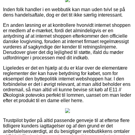
Inden folk handler i en webbutik kan man uden tvivl se på
dens handelsaftale, dog er det tit ikke særlig interessant.
En anden løsning er at kontrollere hvorvidt internet shoppen
er medlem af e-mærket, fordi det almindeligvis er en
antydning af at internet shoppen efterkommer den officielle
danske lovgivning, foruden at internet firmaet regelmæssigt
vurderes af sagkyndige der kender til retningslinjerne.
Derudover giver det dig lejlighed til støtte, ifald du møder
udfordringer i processen med dit indkøb.
Ligeledes er det en hjælp at du er klar over de elementære
reglementer der kan have betydning for købet, som for
eksempel den byttepolitik internet webshoppen har. I den
forbindelse er det i øvrigt relevant, at man altid beholder ens
ordremail, så man altid vil kunne bevise sit køb af E11 //
Økologisk potevoks perfekt til lommen, uanset om man leder
efter et produkt til en dame eller herre.
Trustpilot byder på altid passende genveje til at efterse flere
tidligere kunders iagttagelser og af den grund er det
anbefalelsesværdigt, at du besigtiger webbutikkens omtaler