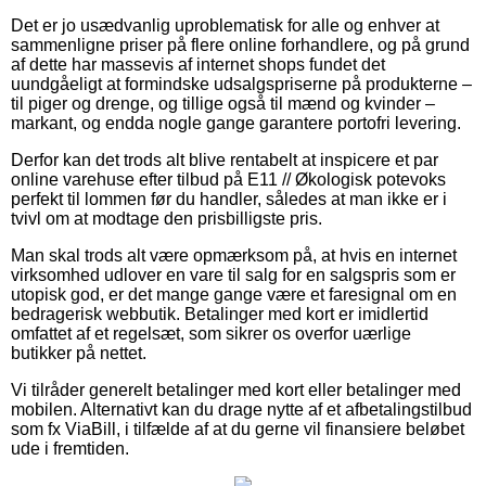
Det er jo usædvanlig uproblematisk for alle og enhver at
sammenligne priser på flere online forhandlere, og på grund
af dette har massevis af internet shops fundet det
uundgåeligt at formindske udsalgspriserne på produkterne –
til piger og drenge, og tillige også til mænd og kvinder –
markant, og endda nogle gange garantere portofri levering.
Derfor kan det trods alt blive rentabelt at inspicere et par
online varehuse efter tilbud på E11 // Økologisk potevoks
perfekt til lommen før du handler, således at man ikke er i
tvivl om at modtage den prisbilligste pris.
Man skal trods alt være opmærksom på, at hvis en internet
virksomhed udlover en vare til salg for en salgspris som er
utopisk god, er det mange gange være et faresignal om en
bedragerisk webbutik. Betalinger med kort er imidlertid
omfattet af et regelsæt, som sikrer os overfor uærlige
butikker på nettet.
Vi tilråder generelt betalinger med kort eller betalinger med
mobilen. Alternativt kan du drage nytte af et afbetalingstilbud
som fx ViaBill, i tilfælde af at du gerne vil finansiere beløbet
ude i fremtiden.