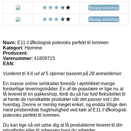
Besøg webshop
Besøg webshop
Navn:
E11 // Økologisk potevoks perfekt til lommen
Kategori:
Hjemme
Producent:
Varenummer:
41809715
EAN:
Vurderet til
4.6
ud af 5 stjerner baseret på
28
anmeldelser
En masse online selskaber foreslår i øjeblikket mange
forskellige leveringsmåder. En af de populære er lige nu at
få leveret til en pakkeshop, fordi du så har fuld fleksibilitet til
at hente de nyindkøbte produkter når det passer ind i din
hverdag. Denne er nemlig meget enkel, og endda tillige den
mest prisbevidste fragtmulighed ved køb af E11 // Økologisk
potevoks perfekt til lommen.
Du kan lige så vel udse dig at få produkterne leveret til din
privatbolig eller til adressen hvor du arbejder.