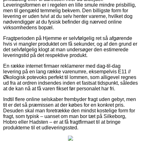
Leveringsformen er i regelen en lille smule mindre prisbillig,
men til gengæld temmelig bekvem. Den billigste form for
levering er uden tvivl at du selv henter varerne, hvilket dog
nødvendiggør at du fysisk befinder dig nærved online
virksomhedens bopæl.
Fragtperioden på Hjemme er selvfølgelig ret så afgørende
hvis vi mangler produktet om få sekunder, og af den grund er
det selvfølgelig klogt at man undersøger den estimerede
leveringstid på det respektive produkt.
En række internet firmaer reklamerer med dag-til-dag
levering på en lang række varenumre, eksempelvis E11 //
Økologisk potevoks perfekt til lommen, som alligevel regnes
ud fra at ordren indsendes inden et fastsat tidspunkt, således
at de kan nå at få varen fikset før personalet har fri.
Indtil flere online selskaber frembyder fragt uden gebyr, men
tit er det så præmissen at der købes for en konkret pris.
Desuden skal man foretrække den mindst kostelige form for
fragt, som typisk – uanset om man bor tæt på Silkeborg,
Hobro eller Hadsten – er at få fragtfirmaet til at bringe
produkterne til et udleveringssted.