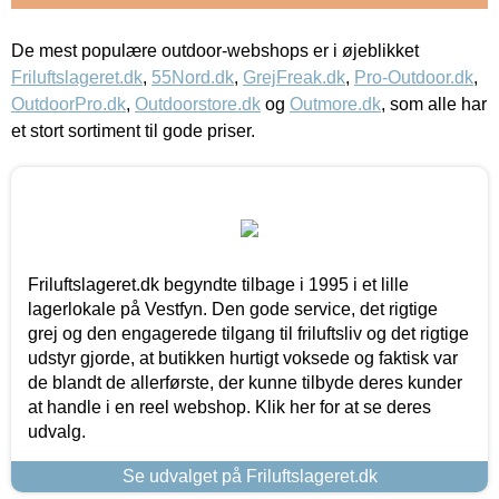
De mest populære outdoor-webshops er i øjeblikket
Friluftslageret.dk
,
55Nord.dk
,
GrejFreak.dk
,
Pro-Outdoor.dk
,
OutdoorPro.dk
,
Outdoorstore.dk
og
Outmore.dk
, som alle har
et stort sortiment til gode priser.
Friluftslageret.dk begyndte tilbage i 1995 i et lille
lagerlokale på Vestfyn. Den gode service, det rigtige
grej og den engagerede tilgang til friluftsliv og det rigtige
udstyr gjorde, at butikken hurtigt voksede og faktisk var
de blandt de allerførste, der kunne tilbyde deres kunder
at handle i en reel webshop. Klik her for at se deres
udvalg.
Se udvalget på Friluftslageret.dk