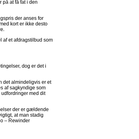
på at få fat i den
lgspris der anses for
med kort er ikke desto
e.
l af et afdragstilbud som
ingelser, dog er det i
 det almindeligvis er et
ges af sagkyndige som
r udfordringer med dit
elser der er gældende
igtigt, at man stadig
llo – Rewinder