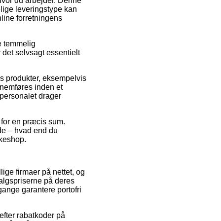
 hvor du arbejder. Denne
elige leveringstype kan
line forretningens
re temmelig
 det selvsagt essentielt
es produkter, eksempelvis
nnemføres inden et
kepersonalet drager
r for en præcis sum.
lde – hvad end du
kkeshop.
lige firmaer på nettet, og
salgspriserne på deres
gange garantere portofri
efter rabatkoder på