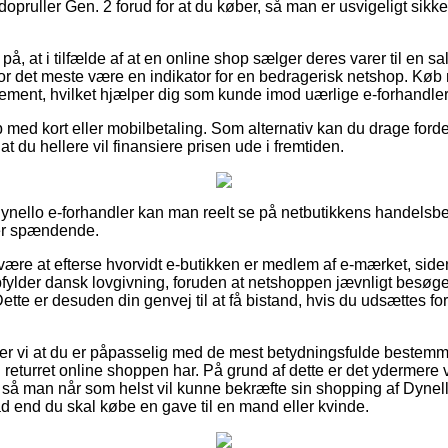
ruller Gen. 2 forud for at du køber, så man er usvigeligt sikker 
å, at i tilfælde af at en online shop sælger deres varer til en sa
for det meste være en indikator for en bedragerisk netshop. Køb 
glement, hvilket hjælper dig som kunde imod uærlige e-forhandler
 med kort eller mobilbetaling. Som alternativ kan du drage forde
af at du hellere vil finansiere prisen ude i fremtiden.
ynello e-forhandler kan man reelt se på netbutikkens handelsbet
er spændende.
re at efterse hvorvidt e-butikken er medlem af e-mærket, siden
pfylder dansk lovgivning, foruden at netshoppen jævnligt besø
Dette er desuden din genvej til at få bistand, hvis du udsættes fo
 vi at du er påpasselig med de mest betydningsfulde bestemm
n returret online shoppen har. På grund af dette er det ydermere v
, så man når som helst vil kunne bekræfte sin shopping af Dyne
d end du skal købe en gave til en mand eller kvinde.