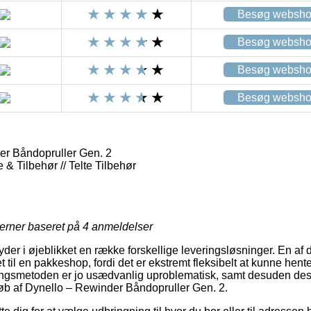
Besøg websh
Besøg websh
Besøg websh
Besøg websh
r Båndopruller Gen. 2
e & Tilbehør // Telte Tilbehør
jerner baseret på
4
anmeldelser
yder i øjeblikket en række forskellige leveringsløsninger. En af
et til en pakkeshop, fordi det er ekstremt fleksibelt at kunne hent
eringsmetoden er jo usædvanlig uproblematisk, samt desuden de
køb af Dynello – Rewinder Båndopruller Gen. 2.