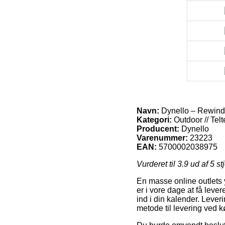
Navn:
Dynello – Rewinde
Kategori:
Outdoor // Telt
Producent:
Dynello
Varenummer:
23223
EAN:
5700002038975
Vurderet til
3.9
ud af 5 st
En masse online outlets 
er i vore dage at få lever
ind i din kalender. Lev
metode til levering ved 