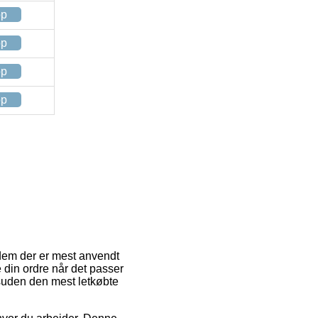
op
op
op
op
 dem der er mest anvendt
e din ordre når det passer
suden den mest letkøbte