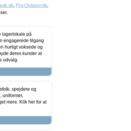
eak.dk
,
Pro-Outdoor.dk
,
iser.
le lagerlokale på
den engagerede tilgang
kken hurtigt voksede og
lbyde deres kunder at
s udvalg.
tsfolk, spejdere og
 uniformer,
et mere. Klik her for at