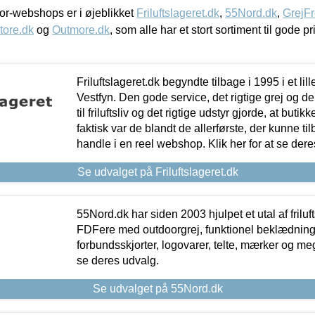
r-webshops er i øjeblikket
Friluftslageret.dk
,
55Nord.dk
,
GrejFr
tore.dk
og
Outmore.dk
, som alle har et stort sortiment til gode pr
Friluftslageret.dk begyndte tilbage i 1995 i et lil
Vestfyn. Den gode service, det rigtige grej og 
til friluftsliv og det rigtige udstyr gjorde, at buti
faktisk var de blandt de allerførste, der kunne ti
handle i en reel webshop. Klik her for at se dere
Se udvalget på Friluftslageret.dk
55Nord.dk har siden 2003 hjulpet et utal af friluf
FDFere med outdoorgrej, funktionel beklædning,
forbundsskjorter, logovarer, telte, mærker og meg
se deres udvalg.
Se udvalget på 55Nord.dk