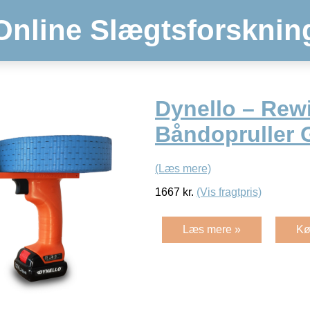
Online Slægtsforsknin
Dynello – Rew
Båndopruller 
(Læs mere)
1667
kr.
(Vis fragtpris)
Læs mere »
Kø