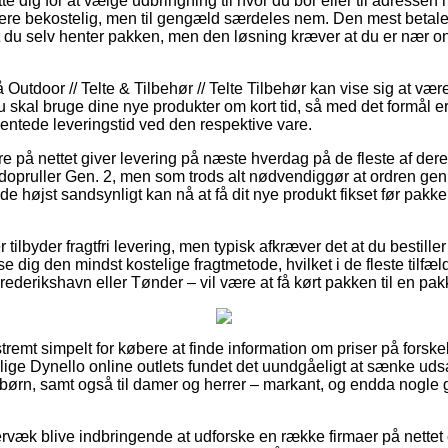
 dig for at vælge udbringning til hvor du bor eller til adressen
k mere bekostelig, men til gengæld særdeles nem. Den mest betal
 du selv henter pakken, men den løsning kræver at du er nær on
utdoor // Telte & Tilbehør // Telte Tilbehør kan vise sig at væ
 skal bruge dine nye produkter om kort tid, så med det formål er
ventede leveringstid ved den respektive vare.
e på nettet giver levering på næste hverdag på de fleste af der
opruller Gen. 2, men som trods alt nødvendiggør at ordren ge
t de højst sandsynligt kan nå at få dit nye produkt fikset før pak
r tilbyder fragtfri levering, men typisk afkræver det at du bestille
e dig den mindst kostelige fragtmetode, hvilket i de fleste tilfæ
Frederikshavn eller Tønder – vil være at få kørt pakken til en pa
tremt simpelt for købere at finde information om priser på forskel
allige Dynello online outlets fundet det uundgåeligt at sænke ud
g børn, samt også til damer og herrer – markant, og endda nogle 
rvæk blive indbringende at udforske en række firmaer på nettet 