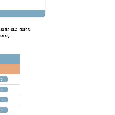
 fra bl.a. deres
mer og
op
op
op
op