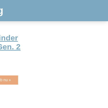
g
inder
Gen. 2
b nu »