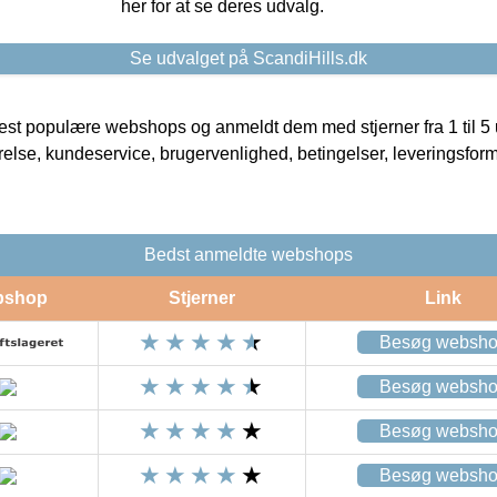
her for at se deres udvalg.
Se udvalget på ScandiHills.dk
t populære webshops og anmeldt dem med stjerner fra 1 til 5 ud
rrelse, kundeservice, brugervenlighed, betingelser, leveringsfor
Bedst anmeldte webshops
bshop
Stjerner
Link
Besøg websh
Besøg websh
Besøg websh
Besøg websh