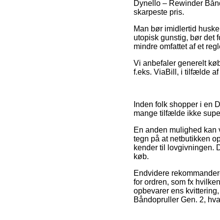
Dynello – Rewinder Båndop
skarpeste pris.
Man bør imidlertid huske p
utopisk gunstig, bør det 
mindre omfattet af et re
Vi anbefaler generelt køb
f.eks. ViaBill, i tilfælde 
Inden folk shopper i en D
mange tilfælde ikke sup
En anden mulighed kan væ
tegn på at netbutikken o
kender til lovgivningen. 
køb.
Endvidere rekommanderer
for ordren, som fx hvilke
opbevarer ens kvittering
Båndopruller Gen. 2, hva