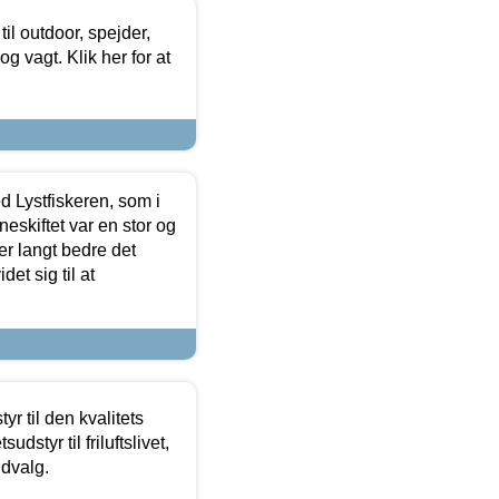
il outdoor, spejder,
 og vagt. Klik her for at
d Lystfiskeren, som i
neskiftet var en stor og
r langt bedre det
et sig til at
r til den kvalitets
dstyr til friluftslivet,
udvalg.