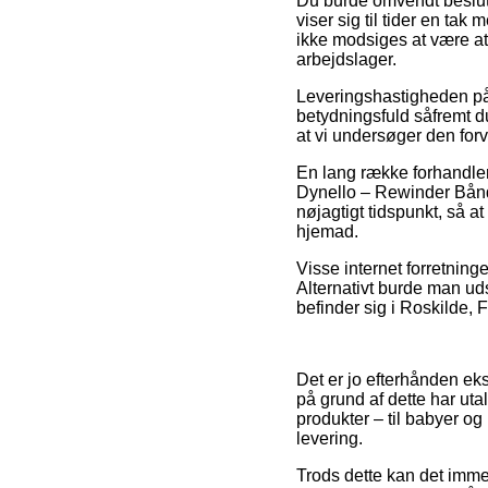
Du burde omvendt beslutte
viser sig til tider en ta
ikke modsiges at være at
arbejdslager.
Leveringshastigheden på O
betydningsfuld såfremt du
at vi undersøger den for
En lang række forhandler
Dynello – Rewinder Bånd
nøjagtigt tidspunkt, så a
hjemad.
Visse internet forretninge
Alternativt burde man uds
befinder sig i Roskilde, 
Det er jo efterhånden eks
på grund af dette har ut
produkter – til babyer o
levering.
Trods dette kan det imme