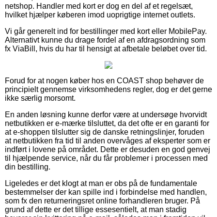
netshop. Handler med kort er dog en del af et regelsæt,
hvilket hjælper køberen imod uoprigtige internet outlets.
Vi går generelt ind for bestillinger med kort eller MobilePay.
Alternativt kunne du drage fordel af en afdragsordning som
fx ViaBill, hvis du har til hensigt at afbetale beløbet over tid.
Forud for at nogen køber hos en COAST shop behøver de
principielt gennemse virksomhedens regler, dog er det gerne
ikke særlig morsomt.
En anden løsning kunne derfor være at undersøge hvorvidt
netbutikken er e-mærke tilsluttet, da det ofte er en garanti for
at e-shoppen tilslutter sig de danske retningslinjer, foruden
at netbutikken fra tid til anden overvåges af eksperter som er
indført i lovene på området. Dette er desuden en god genvej
til hjælpende service, når du får problemer i processen med
din bestilling.
Ligeledes er det klogt at man er obs på de fundamentale
bestemmelser der kan spille ind i forbindelse med handlen,
som fx den returneringsret online forhandleren bruger. På
grund af dette er det tillige essesentielt, at man stadig