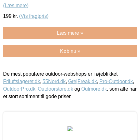
(Læs mere)
199
kr.
(Vis fragtpris)
Læs mere »
Køb nu »
De mest populære outdoor-webshops er i øjeblikket
Friluftslageret.dk
,
55Nord.dk
,
GrejFreak.dk
,
Pro-Outdoor.dk
,
OutdoorPro.dk
,
Outdoorstore.dk
og
Outmore.dk
, som alle har
et stort sortiment til gode priser.