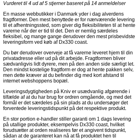
Vurderet til
4
ud af 5 stjerner baseret på
14
anmeldelser
En masse webbutikker i Danmark yder i dag alverdens
fragtformer. Den mest benyttede er for nærværende levering
til et afhentningssted, som giver dig fleksibiliteten til at hente
varerne når der er tid til det. Den er nemlig særdeles
fleksibel, og mange gange derudover den mest prisbevidste
leveringsform ved køb af Dx330 coast.
Du bør derudover overveje at få varerne leveret hjem til din
privatadresse eller ud på dit arbejde. Fragtformen bliver
sædvanligvis lidt dyrere, men på den anden side særligt let.
Den mindst kostelige fragtform er dog at hente pakken selv,
men dette kræver at du befinder dig med kort afstand til
internet webshoppens bopæl.
Leveringsdygtigheden på Kniv er usædvanlig afgørende i
tilfælde af at du har brug for ordren omgående, og med det
formål er det særdeles på sin plads at du undersøger det
forventede leveringstidspunkt på det respektive produkt.
En stor portion e-handler stiller garanti om 1 dags levering
på utallige produkter, eksempelvis Dx330 coast, hvilket
forudsætter at orden realiseres før et angivent tidspunkt,
sådan at de garanteret kan nå at få produktet hen til