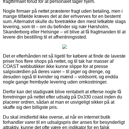
fragtfirmaet forud for at personalet tager hjem.
Nogle firmaer på nettet præsterer fragt uden betaling, men i
mange tilfælde kræves det at der erhverves for en bestemt
sum. Alternativt skulle du foretrække den mest letkøbte slags
levering, som tit – om du befinder sig nær Hørsholm,
Skanderborg eller Helsinge – vil blive at få fragtmanden til at
levere din bestilling til et afhentningssted.
Det er efterhånden ret så ligetil for købere at finde de laveste
priser hos flere shops på nettet, og til tak har masser af
COAST webbutikker ikke kunne slippe for at presse
salgsværdien på deres varer – til piger og drenge, og
desuden også til kvinder og mænd – voldsomt, og endda
nogle gange frembyde levering uden omkostninger.
Derfor kan det stadigvæk blive rentabelt at efterse nogle få
forretninger på nettet efter udsalg på Dx330 coast inden du
placerer ordren, sådan at man er usvigeligt sikker på at
skaffe sig den billigste pris.
Du skal imidlertid ikke overse, at når en internet butik
forhandler varer til en udsalgspris der anses for besynderligt
attraktiv, kunne det ofte være en indikator for en falsk