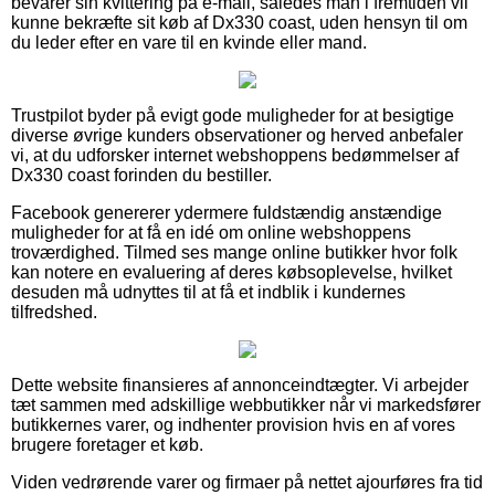
bevarer sin kvittering på e-mail, således man i fremtiden vil
kunne bekræfte sit køb af Dx330 coast, uden hensyn til om
du leder efter en vare til en kvinde eller mand.
Trustpilot byder på evigt gode muligheder for at besigtige
diverse øvrige kunders observationer og herved anbefaler
vi, at du udforsker internet webshoppens bedømmelser af
Dx330 coast forinden du bestiller.
Facebook genererer ydermere fuldstændig anstændige
muligheder for at få en idé om online webshoppens
troværdighed. Tilmed ses mange online butikker hvor folk
kan notere en evaluering af deres købsoplevelse, hvilket
desuden må udnyttes til at få et indblik i kundernes
tilfredshed.
Dette website finansieres af annonceindtægter. Vi arbejder
tæt sammen med adskillige webbutikker når vi markedsfører
butikkernes varer, og indhenter provision hvis en af vores
brugere foretager et køb.
Viden vedrørende varer og firmaer på nettet ajourføres fra tid