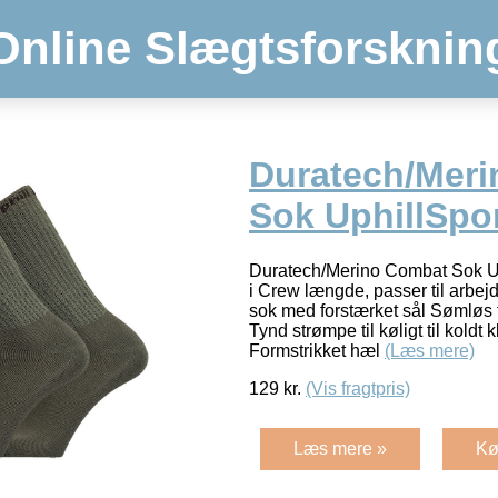
Online Slægtsforsknin
Duratech/Mer
Sok UphillSpo
Duratech/Merino Combat Sok Up
i Crew længde, passer til arbej
sok med forstærket sål Sømløs t
Tynd strømpe til køligt til koldt
Formstrikket hæl
(Læs mere)
129
kr.
(Vis fragtpris)
Læs mere »
Kø