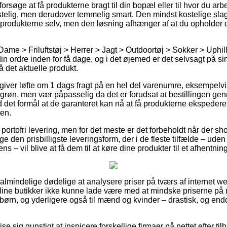
øge at få produkterne bragt til din bopæl eller til hvor du arb
telig, men derudover temmelig smart. Den mindst kostelige slags
e produkterne selv, men den løsning afhænger af at du opholder d
ame > Friluftstøj > Herrer > Jagt > Outdoortøj > Sokker > UphillS
n ordre inden for få dage, og i det øjemed er det selvsagt på sin
å det aktuelle produkt.
giver løfte om 1 dags fragt på en hel del varenumre, eksempelv
røn, men vær påpasselig da det er forudsat at bestillingen gen
 det formål at de garanteret kan nå at få produkterne ekspedere
ten.
 portofri levering, men for det meste er det forbeholdt når der s
den prisbilligste leveringsform, der i de fleste tilfælde – uden
ns – vil blive at få dem til at køre dine produkter til et afhentnin
or almindelige dødelige at analysere priser på tværs af internet 
line butikker ikke kunne lade være med at mindske priserne på
 børn, og yderligere også til mænd og kvinder – drastisk, og end
ise sig gunstigt at inspicere forskellige firmaer på nettet efter t