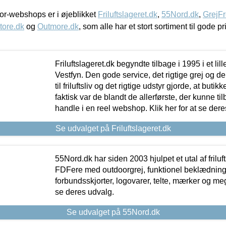
r-webshops er i øjeblikket
Friluftslageret.dk
,
55Nord.dk
,
GrejFr
tore.dk
og
Outmore.dk
, som alle har et stort sortiment til gode pr
Friluftslageret.dk begyndte tilbage i 1995 i et lil
Vestfyn. Den gode service, det rigtige grej og 
til friluftsliv og det rigtige udstyr gjorde, at buti
faktisk var de blandt de allerførste, der kunne ti
handle i en reel webshop. Klik her for at se dere
Se udvalget på Friluftslageret.dk
55Nord.dk har siden 2003 hjulpet et utal af friluf
FDFere med outdoorgrej, funktionel beklædning,
forbundsskjorter, logovarer, telte, mærker og meg
se deres udvalg.
Se udvalget på 55Nord.dk