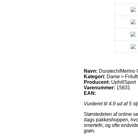
Navn:
Duratech/Merino 
Kategori:
Dame > Friluft
Producent:
UphillSport
Varenummer:
15831
EAN:
Vurderet til
4.9
ud af 5 st
Størstedelen af online se
dags pakkeshoppen, hvor d
smertefri, og ofte endvi
grøn.