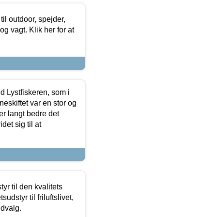
il outdoor, spejder,
 og vagt. Klik her for at
d Lystfiskeren, som i
neskiftet var en stor og
r langt bedre det
et sig til at
r til den kvalitets
dstyr til friluftslivet,
udvalg.