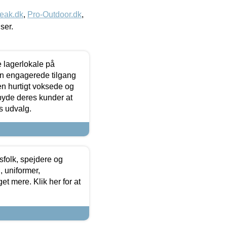
eak.dk
,
Pro-Outdoor.dk
,
iser.
le lagerlokale på
den engagerede tilgang
kken hurtigt voksede og
lbyde deres kunder at
s udvalg.
tsfolk, spejdere og
 uniformer,
et mere. Klik her for at