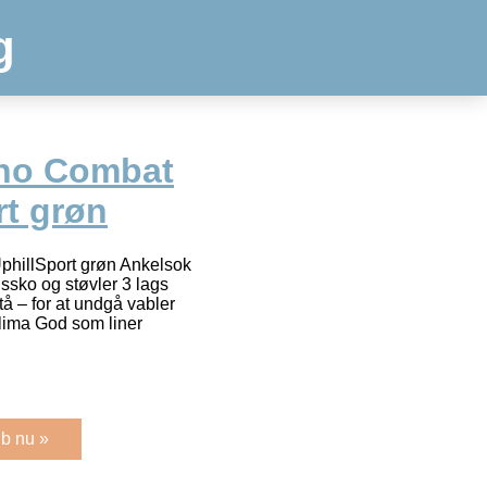
g
ino Combat
rt grøn
hillSport grøn Ankelsok
dssko og støvler 3 lags
å – for at undgå vabler
 klima God som liner
b nu »