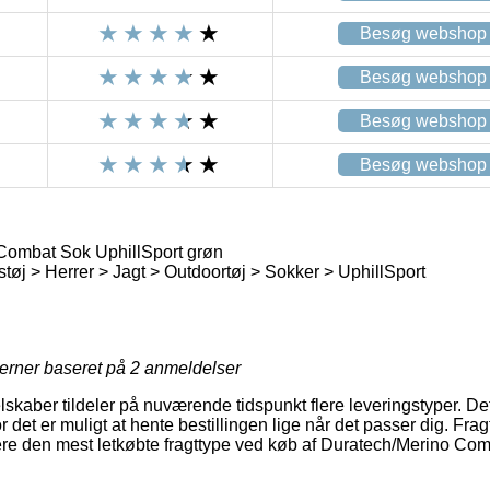
Besøg webshop
Besøg webshop
Besøg webshop
Besøg webshop
Combat Sok UphillSport grøn
støj > Herrer > Jagt > Outdoortøj > Sokker > UphillSport
jerner baseret på
2
anmeldelser
lskaber tildeler på nuværende tidspunkt flere leveringstyper. De
et er muligt at hente bestillingen lige når det passer dig. Frag
dere den mest letkøbte fragttype ved køb af Duratech/Merino Co