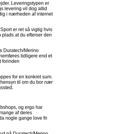
ejder. Leveringstypen er
 levering vil dog altid
ig i nærheden af internet
port er ret så vigtig hvis
 plads at du efterser den
is Duratech/Merino
nemføres tidligere end et
t forinden
hoppes for en konkret sum.
 hensyn til om du bor nær
gssted.
webshops, og ergo har
 mange af deres
da nogle gange love fri
ilbud på Duratech/Merino