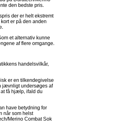
nte den bedste pris.
pris der er helt ekstremt
 kort er på den anden
e.
Som et alternativ kunne
pengene af flere omgange.
utikkens handelsvilkår,
sk er en tilkendegivelse
n jævnligt undersøges af
t få hjælp, ifald du
kan have betydning for
an når som helst
atech/Merino Combat Sok