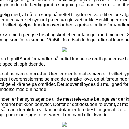
røn inden du færdiggør din shopping, så man er sikret at indhe
g med, at når en shop på nettet tilbyder en vare til en udsalgs
dertiden være et symbol på en uægte webbutik. Bestillinger med
t, hvilket hjælper kunden overfor bedrageriske online forhandler
 for køb med gængse betalingskort eller betalinger med mobilen. 
ning som for eksempel ViaBill, forudsat du higer efter at klare 
å en UphillSport forhandler på nettet kunne de reelt gennemse b
ke specielt ophidsende.
 at bemærke om e-butikken er medlem af e-mærket, hvilket typi
rerer i overensstemmelse med de danske love, og at forretninge
rolige vilkårene på området. Derudover tilbydes du mulighed for a
bindelse med din handel.
kunden er hensynstagende til de mest relevante betingelser der 
eturret butikken benytter. Derfor er det desuden relevant, at m
, så man i fremtiden vil kunne dokumentere bestillingen af Dur
gig om man søger efter varer til en mand eller kvinde.