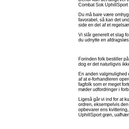
Combat Sok UphillSport g
Du må bare være omhyggeli
favorabel, så kan det un
side en del af et regelsæ
Vi slår generelt et slag
du udnytte en afdragsløs
Forinden folk bestiller p
dog er det naturligvis ik
En anden valgmulighed er
af at e-forhandleren ope
fagfolk som er meget fort
møder udfordringer i for
Ligeså går vi ind for at 
ordren, eksempelvis den r
opbevarer ens kvittering
UphillSport grøn, uafhæn