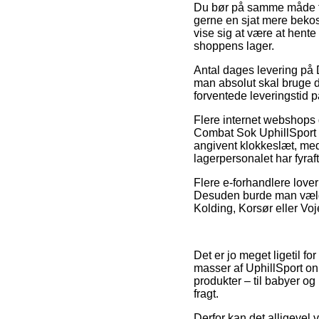
Du bør på samme måde fors
gerne en sjat mere bekos
vise sig at være at hent
shoppens lager.
Antal dages levering på D
man absolut skal bruge di
forventede leveringstid p
Flere internet webshops 
Combat Sok UphillSport g
angivent klokkeslæt, med
lagerpersonalet har fyraf
Flere e-forhandlere lover
Desuden burde man vælge 
Kolding, Korsør eller Voje
Det er jo meget ligetil f
masser af UphillSport on
produkter – til babyer og
fragt.
Derfor kan det alligevel v