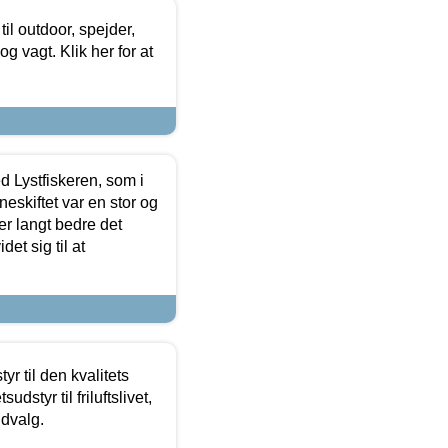
il outdoor, spejder,
 og vagt. Klik her for at
d Lystfiskeren, som i
neskiftet var en stor og
r langt bedre det
et sig til at
r til den kvalitets
dstyr til friluftslivet,
udvalg.