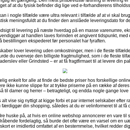
rigtig let gængelig. Den mest prisbevidste løsning til levering er
get af at du fysisk befinder dig lige ved e-forhandlerens tilholdss
n i nogle tilfælde være ultra relevant i tilfælde af at vi skal br
ktisk meningsfuldt at du finder den anslåede leveringsdato for de
udsigt til levering på næste hverdag på en masse varenumre, e
endiggør at handlen laves forinden et angivent tidspunkt, med d
å bestillingen ekspederet før personalet har fyraften.
kaber lover levering uden omkostninger, men i de fleste tilfælde
urde du overveje den billigste fragtmulighed, som i de fleste ti
derslev eller Grindsted – er at få fragtfirmaet til at levere din pa
ig enkelt for alle at finde de bedste priser hos forskellige onli
ere ikke kunne slippe for at trykke priserne på en række af deres 
å til damer og herrer – betragteligt, og endda nogle gange love p
alt vise sig nyttigt at kigge forbi et par internet selskaber efter
færdiggør din shopping, således at du er velinformeret til at få d
re huske på, at hvis en online webshop annoncerer en vare til s
bende fordelagtig, så burde det ofte være en varsel om en uærl
skort er imidlertid omfattet af en bestemmelse, hvilket redder d