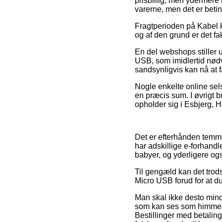
prisbillig, men ydermere 
varerne, men det er betin
Fragtperioden på Kabel ka
og af den grund er det fa
En del webshops stiller 
USB, som imidlertid nødv
sandsynligvis kan nå at f
Nogle enkelte online sels
en præcis sum. I øvrigt b
opholder sig i Esbjerg, Ha
Det er efterhånden temmel
har adskillige e-forhandl
babyer, og yderligere ogs
Til gengæld kan det trods 
Micro USB forud for at du 
Man skal ikke desto mind
som kan ses som himmelrå
Bestillinger med betaling