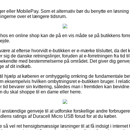
ger eller MobilePay. Som et alternativ bør du benytte en løsning f
ingerne over et længere tidsrum.
 hos en online shop kan de på en vis måde se på butikkens forre
ejde.
være at efterse hvorvidt e-butikken er e-mærke tilsluttet, da det
ter sig de danske retningslinjer, foruden at e-forretningen fra tid t
ekendte med bestemmelserne på området. Det giver dig genvej ti
e af dit indkøb.
il hjælp at køberen er omhyggelig omkring de fundamentale bet
m eksempelvis hvilken ombytningsret e-butikken bruger. I relation 
er tid bevarer sin kvittering, således man i fremtiden kan bevidne
m du skal shoppe til en dame eller herre.
tid anstændige genveje til at udforske forskellige andre forbrugere
ndlens ratings af Duracell Micro USB forud for at du køber.
 så vel ret hensigtsmæssige løsninger til at få indsigt i internet