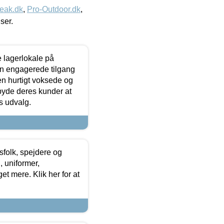
eak.dk
,
Pro-Outdoor.dk
,
iser.
le lagerlokale på
den engagerede tilgang
kken hurtigt voksede og
lbyde deres kunder at
s udvalg.
tsfolk, spejdere og
 uniformer,
et mere. Klik her for at