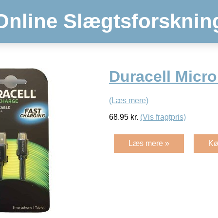
Online Slægtsforsknin
Duracell Micr
(Læs mere)
68.95
kr.
(Vis fragtpris)
Læs mere »
Kø