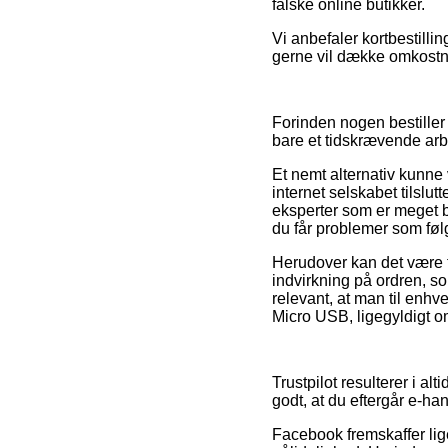
falske online butikker.
Vi anbefaler kortbestillin
gerne vil dække omkostn
Forinden nogen bestiller
bare et tidskrævende arb
Et nemt alternativ kunne 
internet selskabet tilslut
eksperter som er meget b
du får problemer som følg
Herudover kan det være t
indvirkning på ordren, so
relevant, at man til enhv
Micro USB, ligegyldigt o
Trustpilot resulterer i al
godt, at du eftergår e-ha
Facebook fremskaffer lige