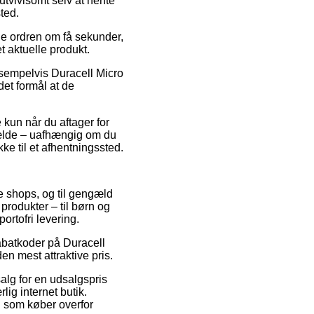
 utvivlsomt selv at hente
ted.
uge ordren om få sekunder,
t aktuelle produkt.
ksempelvis Duracell Micro
et formål at de
 kun når du aftager for
lfælde – uafhængig om du
kke til et afhentningssted.
ne shops, og til gengæld
produkter – til børn og
ortofri levering.
 rabatkoder på Duracell
en mest attraktive pris.
alg for en udsalgspris
ig internet butik.
ig som køber overfor