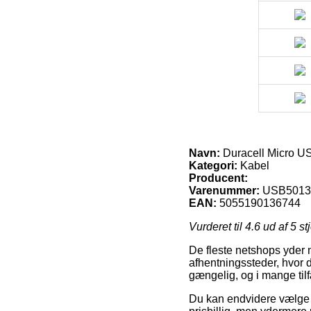
Navn:
Duracell Micro U
Kategori:
Kabel
Producent:
Varenummer:
USB501
EAN:
5055190136744
Vurderet til
4.6
ud af 5 st
De fleste netshops yder n
afhentningssteder, hvor d
gængelig, og i mange ti
Du kan endvidere vælge at 