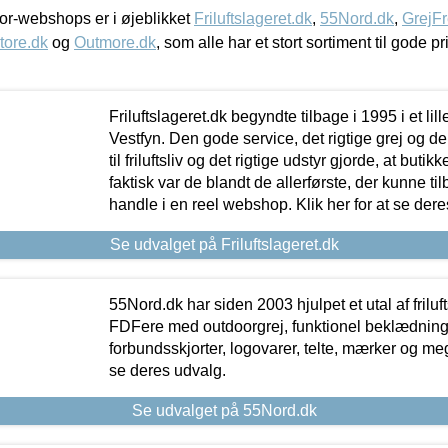
r-webshops er i øjeblikket
Friluftslageret.dk
,
55Nord.dk
,
GrejFr
tore.dk
og
Outmore.dk
, som alle har et stort sortiment til gode pr
Friluftslageret.dk begyndte tilbage i 1995 i et lil
Vestfyn. Den gode service, det rigtige grej og 
til friluftsliv og det rigtige udstyr gjorde, at buti
faktisk var de blandt de allerførste, der kunne ti
handle i en reel webshop. Klik her for at se dere
Se udvalget på Friluftslageret.dk
55Nord.dk har siden 2003 hjulpet et utal af friluf
FDFere med outdoorgrej, funktionel beklædning,
forbundsskjorter, logovarer, telte, mærker og meg
se deres udvalg.
Se udvalget på 55Nord.dk