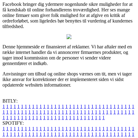
Facebook bringer dig ydermere nogenlunde sikre muligheder for at
få kendskab til online forhandlerens troværdighed. Her ses mange
online firmaer som giver folk mulighed for at afgive en kritik af
ordreforløbet, som ligeledes bør benyttes til vurdering af kundernes
tilfredshed.
Denne hjemmeside er finansieret af reklamer. Vi har aftaler med en
række internet handler da vi annoncerer firmaernes produkter, og
tager imod kommission om de personer vi sender videre
gennemfører et indkøb.
Anvisninger om tilbud og online shops værnes om tit, men vi tager
ikke ansvar for korrektioner der er implementeret siden vi sidst
opdaterede websitets informationer.
BITLY:
1
1
1
1
1
1
1
1
1
1
1
1
1
1
1
1
1
1
1
1
1
1
1
1
1
1
1
1
1
1
1
1
1
1
1
1
1
1
1
1
1
1
1
1
1
1
1
1
1
1
1
1
1
1
1
1
1
1
1
1
1
1
1
1
1
1
1
1
1
1
1
1
1
1
1
1
1
1
1
1
1
1
1
1
1
1
1
1
1
1
1
1
1
1
1
1
1
1
1
1
SPOTIFY:
1
1
1
1
1
1
1
1
1
1
1
1
1
1
1
1
1
1
1
1
1
1
1
1
1
1
1
1
1
1
1
1
1
1
1
1
1
1
1
1
1
1
1
1
1
1
1
1
1
1
1
1
1
1
1
1
1
1
1
1
1
1
1
1
1
1
1
1
1
1
1
1