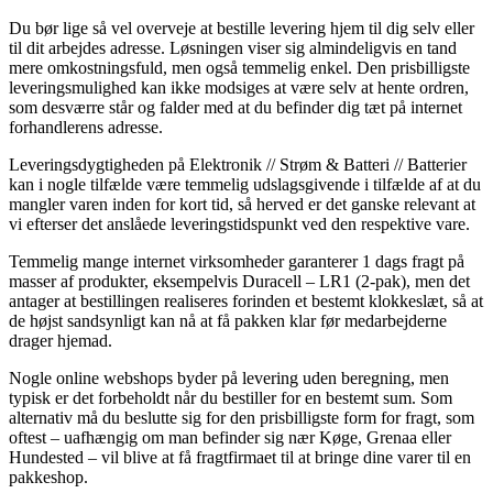
Du bør lige så vel overveje at bestille levering hjem til dig selv eller
til dit arbejdes adresse. Løsningen viser sig almindeligvis en tand
mere omkostningsfuld, men også temmelig enkel. Den prisbilligste
leveringsmulighed kan ikke modsiges at være selv at hente ordren,
som desværre står og falder med at du befinder dig tæt på internet
forhandlerens adresse.
Leveringsdygtigheden på Elektronik // Strøm & Batteri // Batterier
kan i nogle tilfælde være temmelig udslagsgivende i tilfælde af at du
mangler varen inden for kort tid, så herved er det ganske relevant at
vi efterser det anslåede leveringstidspunkt ved den respektive vare.
Temmelig mange internet virksomheder garanterer 1 dags fragt på
masser af produkter, eksempelvis Duracell – LR1 (2-pak), men det
antager at bestillingen realiseres forinden et bestemt klokkeslæt, så at
de højst sandsynligt kan nå at få pakken klar før medarbejderne
drager hjemad.
Nogle online webshops byder på levering uden beregning, men
typisk er det forbeholdt når du bestiller for en bestemt sum. Som
alternativ må du beslutte sig for den prisbilligste form for fragt, som
oftest – uafhængig om man befinder sig nær Køge, Grenaa eller
Hundested – vil blive at få fragtfirmaet til at bringe dine varer til en
pakkeshop.