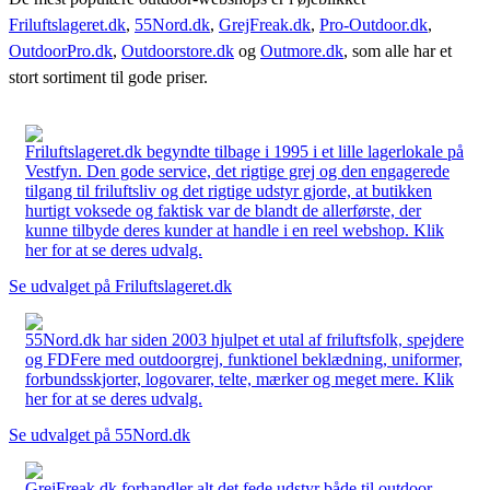
Friluftslageret.dk
,
55Nord.dk
,
GrejFreak.dk
,
Pro-Outdoor.dk
,
OutdoorPro.dk
,
Outdoorstore.dk
og
Outmore.dk
, som alle har et
stort sortiment til gode priser.
Friluftslageret.dk begyndte tilbage i 1995 i et lille lagerlokale på
Vestfyn. Den gode service, det rigtige grej og den engagerede
tilgang til friluftsliv og det rigtige udstyr gjorde, at butikken
hurtigt voksede og faktisk var de blandt de allerførste, der
kunne tilbyde deres kunder at handle i en reel webshop. Klik
her for at se deres udvalg.
Se udvalget på Friluftslageret.dk
55Nord.dk har siden 2003 hjulpet et utal af friluftsfolk, spejdere
og FDFere med outdoorgrej, funktionel beklædning, uniformer,
forbundsskjorter, logovarer, telte, mærker og meget mere. Klik
her for at se deres udvalg.
Se udvalget på 55Nord.dk
GrejFreak.dk forhandler alt det fede udstyr både til outdoor,