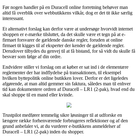
Før nogen handler på en Duracell online forretning behøver man
altid få overblik over webbutikkens vilkår, dog er det tit ikke særlig
interessant.
Et alternativt forslag kan derfor være at undersøge hvorvidt internet
shoppen er e-mærke tilsluttet, da det skulle være et tegn på at e-
firmaet forsvarer de gældende danske regler, foruden at online
firmaet tit kigges til af eksperter der kender de gældende regler.
Derudover tilbydes du genvej til at få bistand, for så vidt du skulle få
besvær som følge af din ordre.
Endvidere stiller vi forslag om at køber er sat ind i de elementære
reglementer der har indflydelse på transaktionen, til eksempel
hvilken byttepolitik online butikken lover. Derfor er det ligeledes
afgørende, at man altid gemmer sin faktura, således man til enhver
tid kan dokumentere ordren af Duracell – LR1 (2-pak), hvad end du
skal shoppe til en mand eller kvinde.
Trustpilot medfører temmelig sikre løsninger til at udforske en
længere række forhenværende forbrugeres reflektioner og af den
grund anbefaler vi, at du vurderer e-butikkens anmeldelser af
Duracell – LR1 (2-pak) inden du shopper.