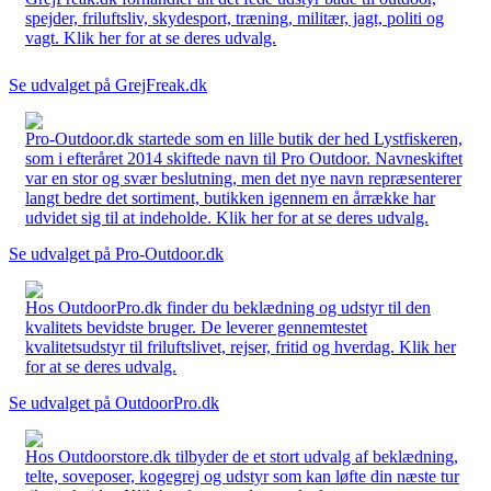
spejder, friluftsliv, skydesport, træning, militær, jagt, politi og
vagt. Klik her for at se deres udvalg.
Se udvalget på GrejFreak.dk
Pro-Outdoor.dk startede som en lille butik der hed Lystfiskeren,
som i efteråret 2014 skiftede navn til Pro Outdoor. Navneskiftet
var en stor og svær beslutning, men det nye navn repræsenterer
langt bedre det sortiment, butikken igennem en årrække har
udvidet sig til at indeholde. Klik her for at se deres udvalg.
Se udvalget på Pro-Outdoor.dk
Hos OutdoorPro.dk finder du beklædning og udstyr til den
kvalitets bevidste bruger. De leverer gennemtestet
kvalitetsudstyr til friluftslivet, rejser, fritid og hverdag. Klik her
for at se deres udvalg.
Se udvalget på OutdoorPro.dk
Hos Outdoorstore.dk tilbyder de et stort udvalg af beklædning,
telte, soveposer, kogegrej og udstyr som kan løfte din næste tur