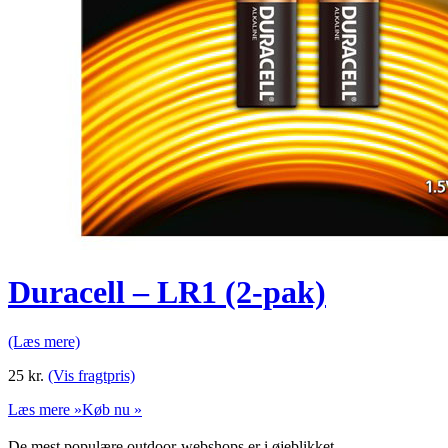
Duracell – LR1 (2-pak)
(Læs mere)
25
kr.
(Vis fragtpris)
Læs mere »
Køb nu »
De mest populære outdoor-webshops er i øjeblikket