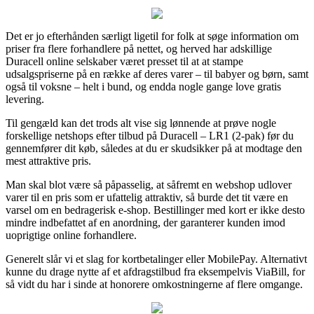
Det er jo efterhånden særligt ligetil for folk at søge information om
priser fra flere forhandlere på nettet, og herved har adskillige
Duracell online selskaber været presset til at at stampe
udsalgspriserne på en række af deres varer – til babyer og børn, samt
også til voksne – helt i bund, og endda nogle gange love gratis
levering.
Til gengæld kan det trods alt vise sig lønnende at prøve nogle
forskellige netshops efter tilbud på Duracell – LR1 (2-pak) før du
gennemfører dit køb, således at du er skudsikker på at modtage den
mest attraktive pris.
Man skal blot være så påpasselig, at såfremt en webshop udlover
varer til en pris som er ufattelig attraktiv, så burde det tit være en
varsel om en bedragerisk e-shop. Bestillinger med kort er ikke desto
mindre indbefattet af en anordning, der garanterer kunden imod
uoprigtige online forhandlere.
Generelt slår vi et slag for kortbetalinger eller MobilePay. Alternativt
kunne du drage nytte af et afdragstilbud fra eksempelvis ViaBill, for
så vidt du har i sinde at honorere omkostningerne af flere omgange.