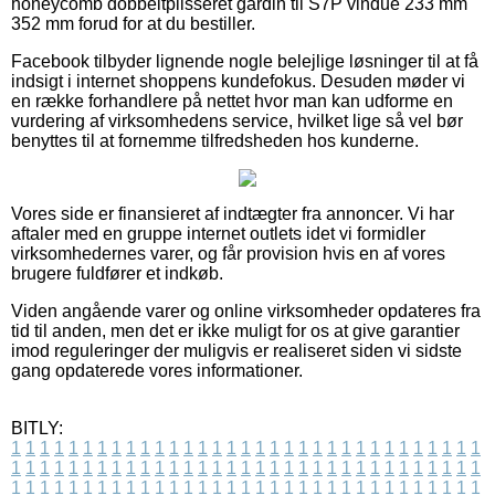
honeycomb dobbeltplisseret gardin til S7P vindue 233 mm
352 mm forud for at du bestiller.
Facebook tilbyder lignende nogle belejlige løsninger til at få
indsigt i internet shoppens kundefokus. Desuden møder vi
en række forhandlere på nettet hvor man kan udforme en
vurdering af virksomhedens service, hvilket lige så vel bør
benyttes til at fornemme tilfredsheden hos kunderne.
Vores side er finansieret af indtægter fra annoncer. Vi har
aftaler med en gruppe internet outlets idet vi formidler
virksomhedernes varer, og får provision hvis en af vores
brugere fuldfører et indkøb.
Viden angående varer og online virksomheder opdateres fra
tid til anden, men det er ikke muligt for os at give garantier
imod reguleringer der muligvis er realiseret siden vi sidste
gang opdaterede vores informationer.
BITLY:
1
1
1
1
1
1
1
1
1
1
1
1
1
1
1
1
1
1
1
1
1
1
1
1
1
1
1
1
1
1
1
1
1
1
1
1
1
1
1
1
1
1
1
1
1
1
1
1
1
1
1
1
1
1
1
1
1
1
1
1
1
1
1
1
1
1
1
1
1
1
1
1
1
1
1
1
1
1
1
1
1
1
1
1
1
1
1
1
1
1
1
1
1
1
1
1
1
1
1