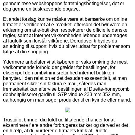
gennemlæse webshoppens forretningsbetingelser, det er
dog gerne en tidskrævende opgave.
Et andet forslag kunne måske være at bemærke om online
firmaet er verificeret af e-mærket, eftersom det bør være en
erklæring om at e-butikken respekterer de officielle danske
regler, samt at internet virksomheden løbende undersøges
af fagfolk som forstår vilkårene. Derudover tilbydes du
anledning til support, hvis du bliver udsat for problemer som
følge af din shopping.
Ydermere anbefaler vi at køberen er vaks omkring de mest
vedkommende forhold der gælder for bestillingen, for
eksempel den ombytningsrettighed internet butikken
benytter. I den relation er det desuden essesentielt, at man
permanent sikrer sin faktura e-mail, således man
fremadrettet kan eftervise bestillingen af Duette-honeycomb
dobbeltplisseret gardin til S7P vindue 233 mm 352 mm,
uafhængig om man søger produkter til en kvinde eller mand.
Trustpilot bringer dig fuldt ud tiltalende chancer for at
eksaminere flere andre forbrugeres tanker og derved er det
en hjælp, at du vurderer e-firmaets kritik af Duette-