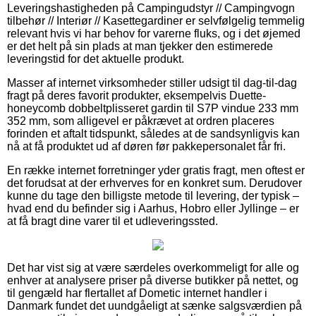
Leveringshastigheden på Campingudstyr // Campingvogn
tilbehør // Interiør // Kasettegardiner er selvfølgelig temmelig
relevant hvis vi har behov for varerne fluks, og i det øjemed
er det helt på sin plads at man tjekker den estimerede
leveringstid for det aktuelle produkt.
Masser af internet virksomheder stiller udsigt til dag-til-dag
fragt på deres favorit produkter, eksempelvis Duette-
honeycomb dobbeltplisseret gardin til S7P vindue 233 mm
352 mm, som alligevel er påkrævet at ordren placeres
forinden et aftalt tidspunkt, således at de sandsynligvis kan
nå at få produktet ud af døren før pakkepersonalet får fri.
En række internet forretninger yder gratis fragt, men oftest er
det forudsat at der erhverves for en konkret sum. Derudover
kunne du tage den billigste metode til levering, der typisk –
hvad end du befinder sig i Aarhus, Hobro eller Jyllinge – er
at få bragt dine varer til et udleveringssted.
Det har vist sig at være særdeles overkommeligt for alle og
enhver at analysere priser på diverse butikker på nettet, og
til gengæld har flertallet af Dometic internet handler i
Danmark fundet det uundgåeligt at sænke salgsværdien på