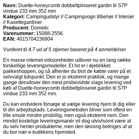
Navn:
Duette-honeycomb dobbeltplisseret gardin til S7P
vindue 233 mm 352 mm
Kategori:
Campingudstyr // Campingvogn tilbehør // Interiør
// Kasettegardiner
Producent:
Dometic
Varenummer:
15088-2556
EAN:
4015704236804
Vurderet til
4.7
ud af 5 stjerner baseret på
4
anmeldelser
En masse internet virksomheder udlover nu en lang række
forskellige leveringsmodeller. Et hit er i øjeblikket
pakkeshoppen, og så afhenter du blot de købte varer på et
selvvalgt tidspunkt. Den er jo ekstremt praktisk, og mange
gange derudover den mest prisbevidste slags levering ved
køb af Duette-honeycomb dobbeltplisseret gardin til S7P
vindue 233 mm 352 mm.
Du kan endvidere forsøge at vælge levering hjem til dig eller
til din arbejdsplads. Leveringsmetoden bliver som oftest en
lille smule mindre prisbillig, men også ekstremt nem. Den
mindst kostelige leveringsmanér vil dog utvivlsomt være at
du selv henter produkterne, men den løsning betinges af at
du bor nær e-butikkens hjemsted.