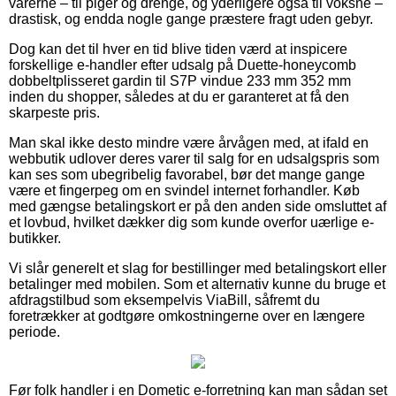
varerne – til piger og drenge, og yderligere også til voksne –
drastisk, og endda nogle gange præstere fragt uden gebyr.
Dog kan det til hver en tid blive tiden værd at inspicere
forskellige e-handler efter udsalg på Duette-honeycomb
dobbeltplisseret gardin til S7P vindue 233 mm 352 mm
inden du shopper, således at du er garanteret at få den
skarpeste pris.
Man skal ikke desto mindre være årvågen med, at ifald en
webbutik udlover deres varer til salg for en udsalgspris som
kan ses som ubegribelig favorabel, bør det mange gange
være et fingerpeg om en svindel internet forhandler. Køb
med gængse betalingskort er på den anden side omsluttet af
et lovbud, hvilket dækker dig som kunde overfor uærlige e-
butikker.
Vi slår generelt et slag for bestillinger med betalingskort eller
betalinger med mobilen. Som et alternativ kunne du bruge et
afdragstilbud som eksempelvis ViaBill, såfremt du
foretrækker at godtgøre omkostningerne over en længere
periode.
Før folk handler i en Dometic e-forretning kan man sådan set