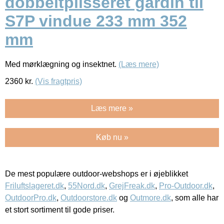
dobbeltplisseret gardin til
S7P vindue 233 mm 352
mm
Med mørklægning og insektnet.
(Læs mere)
2360
kr.
(Vis fragtpris)
Læs mere »
Køb nu »
De mest populære outdoor-webshops er i øjeblikket
Friluftslageret.dk
,
55Nord.dk
,
GrejFreak.dk
,
Pro-Outdoor.dk
,
OutdoorPro.dk
,
Outdoorstore.dk
og
Outmore.dk
, som alle har
et stort sortiment til gode priser.