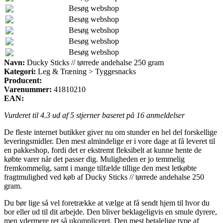
Besøg webshop
Besøg webshop
Besøg webshop
Besøg webshop
Besøg webshop
Navn:
Ducky Sticks // tørrede andehalse 250 gram
Kategori:
Leg & Træning > Tyggesnacks
Producent:
Varenummer:
41810210
EAN:
Vurderet til
4.3
ud af 5 stjerner baseret på
16
anmeldelser
De fleste internet butikker giver nu om stunder en hel del forskellige
leveringsmidler. Den mest almindelige er i vore dage at få leveret til
en pakkeshop, fordi det er ekstremt fleksibelt at kunne hente de
købte varer når det passer dig. Muligheden er jo temmelig
fremkommelig, samt i mange tilfælde tillige den mest letkøbte
fragtmulighed ved køb af Ducky Sticks // tørrede andehalse 250
gram.
Du bør lige så vel foretrække at vælge at få sendt hjem til hvor du
bor eller ud til dit arbejde. Den bliver beklageligvis en smule dyrere,
men ydermere ret så ukompliceret. Den mest betalelige type af