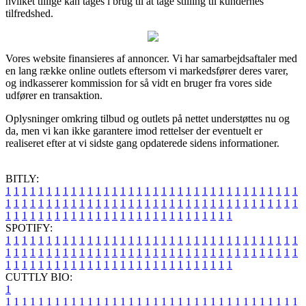
hvilket tillige kan tages i brug til at tage stilling til kundernes
tilfredshed.
Vores website finansieres af annoncer. Vi har samarbejdsaftaler med
en lang række online outlets eftersom vi markedsfører deres varer,
og indkasserer kommission for så vidt en bruger fra vores side
udfører en transaktion.
Oplysninger omkring tilbud og outlets på nettet understøttes nu og
da, men vi kan ikke garantere imod rettelser der eventuelt er
realiseret efter at vi sidste gang opdaterede sidens informationer.
BITLY:
1
1
1
1
1
1
1
1
1
1
1
1
1
1
1
1
1
1
1
1
1
1
1
1
1
1
1
1
1
1
1
1
1
1
1
1
1
1
1
1
1
1
1
1
1
1
1
1
1
1
1
1
1
1
1
1
1
1
1
1
1
1
1
1
1
1
1
1
1
1
1
1
1
1
1
1
1
1
1
1
1
1
1
1
1
1
1
1
1
1
1
1
1
1
1
1
1
1
1
1
SPOTIFY:
1
1
1
1
1
1
1
1
1
1
1
1
1
1
1
1
1
1
1
1
1
1
1
1
1
1
1
1
1
1
1
1
1
1
1
1
1
1
1
1
1
1
1
1
1
1
1
1
1
1
1
1
1
1
1
1
1
1
1
1
1
1
1
1
1
1
1
1
1
1
1
1
1
1
1
1
1
1
1
1
1
1
1
1
1
1
1
1
1
1
1
1
1
1
1
1
1
1
1
1
CUTTLY BIO:
1
1
1
1
1
1
1
1
1
1
1
1
1
1
1
1
1
1
1
1
1
1
1
1
1
1
1
1
1
1
1
1
1
1
1
1
1