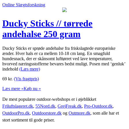
Online Slægtsforskning
Ducky Sticks // tørrede
andehalse 250 gram
Ducky Sticks er sprøde andehalse fra friskslagtede europæiske
ænder. Hver hals er ca mellem 10-18 cm lang. En smagfuld
hundesnack, der er skånsomt lufttørret ved lave temperaturer,
hvorved næringsstofferne bevares bedst muligt. Posen med ‘genluk’
indehold
(Læs mere)
69
kr.
(Vis fragtpris)
Læs mere »
Køb nu »
De mest populære outdoor-webshops er i øjeblikket
Friluftslageret.dk
,
55Nord.dk
,
GrejFreak.dk
,
Pro-Outdoor.dk
,
OutdoorPro.dk
,
Outdoorstore.dk
og
Outmore.dk
, som alle har et
stort sortiment til gode priser.