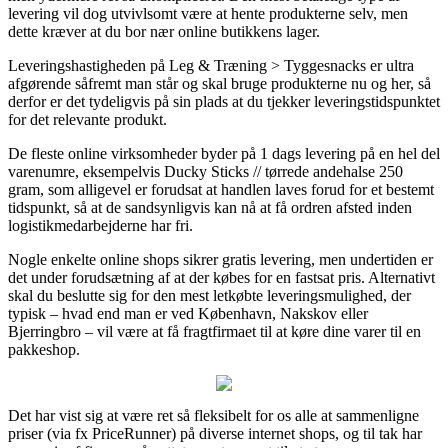
levering vil dog utvivlsomt være at hente produkterne selv, men
dette kræver at du bor nær online butikkens lager.
Leveringshastigheden på Leg & Træning > Tyggesnacks er ultra
afgørende såfremt man står og skal bruge produkterne nu og her, så
derfor er det tydeligvis på sin plads at du tjekker leveringstidspunktet
for det relevante produkt.
De fleste online virksomheder byder på 1 dags levering på en hel del
varenumre, eksempelvis Ducky Sticks // tørrede andehalse 250
gram, som alligevel er forudsat at handlen laves forud for et bestemt
tidspunkt, så at de sandsynligvis kan nå at få ordren afsted inden
logistikmedarbejderne har fri.
Nogle enkelte online shops sikrer gratis levering, men undertiden er
det under forudsætning af at der købes for en fastsat pris. Alternativt
skal du beslutte sig for den mest letkøbte leveringsmulighed, der
typisk – hvad end man er ved København, Nakskov eller
Bjerringbro – vil være at få fragtfirmaet til at køre dine varer til en
pakkeshop.
Det har vist sig at være ret så fleksibelt for os alle at sammenligne
priser (via fx PriceRunner) på diverse internet shops, og til tak har