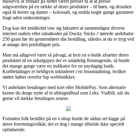
massevis af firmaer på nettet været presset til at at presse
salgsværdien på en række af deres produkter – til børn, og desuden
også til herrer og damer – kolossalt, og endda nogle gange garantere
fragt uden omkostninger.
Dog kan det imidlertid vise sig lukrativt at sammenligne diverse
internet outlets efter rabatkoder på Ducky Sticks // tørrede andehalse
250 gram før du gennemfører din bestilling, således at du er tryg ved
at antage den prisbilligste pris.
Man må alligevel være så påvagt, at hvis en e-butik afsætter deres
produkter til en udsalgspris der er umådelig fremragende, så burde
det mange gange være en indikator for en snydagtig butik.
Kortbetalinger er heldigvis inkluderet i en foranstaltning, hvilket
støtter køber overfor fup webbutikker.
Vi anbefaler betalinger med kort eller MobilePay. Som alternativ
kunne du drage nytte af et afdragstilbud som f.eks. ViaBill, når du
gerne vil dække betalingen senere.
Forinden folk bestiller på en e-shop burde de sådan set kigge på
deres forretningsvilkår, det er dog i mange tilfælde ikke specielt
ophidsende.