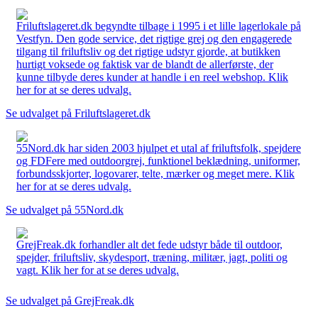
Friluftslageret.dk begyndte tilbage i 1995 i et lille lagerlokale på
Vestfyn. Den gode service, det rigtige grej og den engagerede
tilgang til friluftsliv og det rigtige udstyr gjorde, at butikken
hurtigt voksede og faktisk var de blandt de allerførste, der
kunne tilbyde deres kunder at handle i en reel webshop. Klik
her for at se deres udvalg.
Se udvalget på Friluftslageret.dk
55Nord.dk har siden 2003 hjulpet et utal af friluftsfolk, spejdere
og FDFere med outdoorgrej, funktionel beklædning, uniformer,
forbundsskjorter, logovarer, telte, mærker og meget mere. Klik
her for at se deres udvalg.
Se udvalget på 55Nord.dk
GrejFreak.dk forhandler alt det fede udstyr både til outdoor,
spejder, friluftsliv, skydesport, træning, militær, jagt, politi og
vagt. Klik her for at se deres udvalg.
Se udvalget på GrejFreak.dk