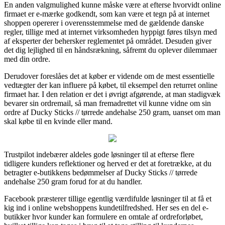
En anden valgmulighed kunne måske være at efterse hvorvidt online
firmaet er e-mærke godkendt, som kan være et tegn på at internet
shoppen opererer i overensstemmelse med de gældende danske
regler, tillige med at internet virksomheden hyppigt føres tilsyn med
af eksperter der behersker reglementet på området. Desuden giver
det dig lejlighed til en håndsrækning, såfremt du oplever dilemmaer
med din ordre.
Derudover foreslåes det at køber er vidende om de mest essentielle
vedtægter der kan influere på købet, til eksempel den returret online
firmaet har. I den relation er det i øvrigt afgørende, at man stadigvæk
bevarer sin ordremail, så man fremadrettet vil kunne vidne om sin
ordre af Ducky Sticks // tørrede andehalse 250 gram, uanset om man
skal købe til en kvinde eller mand.
Trustpilot indebærer aldeles gode løsninger til at efterse flere
tidligere kunders reflektioner og herved er det at foretrække, at du
betragter e-butikkens bedømmelser af Ducky Sticks // tørrede
andehalse 250 gram forud for at du handler.
Facebook præsterer tillige egentlig værdifulde løsninger til at få et
kig ind i online webshoppens kundetilfredshed. Her ses en del e-
butikker hvor kunder kan formulere en omtale af ordreforløbet,